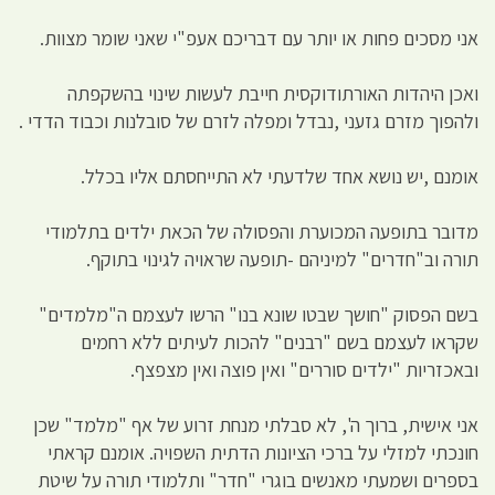
אני מסכים פחות או יותר עם דבריכם אעפ"י שאני שומר מצוות.
ואכן היהדות האורתודוקסית חייבת לעשות שינוי בהשקפתה
ולהפוך מזרם גזעני ,נבדל ומפלה לזרם של סובלנות וכבוד הדדי .
אומנם ,יש נושא אחד שלדעתי לא התייחסתם אליו בכלל.
מדובר בתופעה המכוערת והפסולה של הכאת ילדים בתלמודי
תורה וב"חדרים" למיניהם -תופעה שראויה לגינוי בתוקף.
בשם הפסוק "חושך שבטו שונא בנו" הרשו לעצמם ה"מלמדים"
שקראו לעצמם בשם "רבנים" להכות לעיתים ללא רחמים
ובאכזריות "ילדים סוררים" ואין פוצה ואין מצפצף.
אני אישית, ברוך ה', לא סבלתי מנחת זרוע של אף "מלמד" שכן
חונכתי למזלי על ברכי הציונות הדתית השפויה. אומנם קראתי
בספרים ושמעתי מאנשים בוגרי "חדר" ותלמודי תורה על שיטת