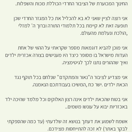
החינוך המכוערת של הציבור החרדי הכוללת מכות והשפלות.
אני רוצה לציין שאני לא בא להכליל את כל המגזר החרדי שכן
תופעה זאת לא קיימת בכל תלמודי התורה וברוך ה' למזלי
,הולכת ונעלמת מהעולם.
אני מוכן להביא דוגמאות מספר שקראתי על ההווי של אחת
העדות מישראל בו מסופר כיצד היו מענישים בצורה אכזרית ילדים
ואיך שההורים נתנו לכך לגיטימציה.
אני מצדיע לציבור ה"נאור והמתקדם" שנלחם בכל תוקף נגד
הכאת ילדים .ישר כח ,המשיכו בעבודתכם הנאמנה.
אני בטוח שהכאת ילדים אינה רצון האלוקים וכל מלמד שהיכה ילד
באכזריות יבוא על עונשו משמים..
אשמח לשמוע את דעתך בנושא זה שלדעתי (עד כמה שהספקתי
לבקר באתר) לא זכה להתייחסות מצידכם.