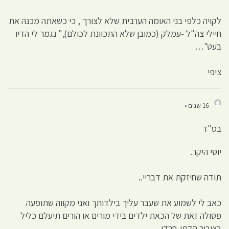
לקויה כלפי בני האומה הערבית שלא לצורך , כי כשאתה מכנה את
חיילי צה"ל -עמלק (כמובן שלא התכוונת לכולם)," נגמר לי הדיו
בעט"…
ציפי
16 שנים •
בס"ד
יוסי היקר.
תודה שחיזקת את דבריי..
כאב לי לשמוע את שעבר עליך בילדותך ואני מקווה שתופעה
פסולה זאת של הכאת ילדים בידי מורים או הורים תיעלם כליל
בציבור הדתי-חרדי.