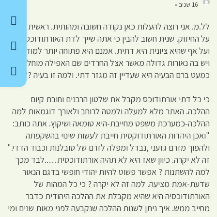
16 שנים •
לל.מ. אני רוצה להעלות כאן נקודה חשובה ומהותית. ראשית תודה
על החיזוק. שנית חשוב להבין כי אתה שייך לדת האורתודוכסית
ועל אף שהיא ציונית היא דתית. אמנם היא פתוחה יותר למודרנה
ויש בה נאורות גדולה מאשר אצל החרדים שם האפילה מוחלטת
כמעט ברם הבעיה היא שעדיין זה מגזר דתי. ולמה זו בעיה ??
כי כל דתי אורתודוכס מקבל את שלטון הרבנים וחובת קיום
ההלכה. האתר מלא למעלה ולמטה לרוחב ולאורך דוגמאות למה
ההלכה-כמערכת משפט מחייבת-היא טומאה ושיקוץ. אתה כותב:
"ואכן היהדות האורתודוקסית חייבת לעשות שינוי בהשקפתה
ולהפוך מזרם גזעני ,נבדל ומפלה לזרם של סובלנות וכבוד הדדי."
זה לא יקרה. כיוון שאז היא לא תהיה אורתודוכסית…..לבד מכך
למה להשתנות ? אפשר פשוט להיות יהודי חופשי בדגם הנאור
שדעת-אמת מציעה. למה זה לא יקרה ? כי כל המהות של
האורתודוכסיה היא שהיא מקבלת את ההלכה היהודית כדבר
מחייב ממש. איך ניתן לשנות ההלכה שנקבעה לפני מאות שנים ומי