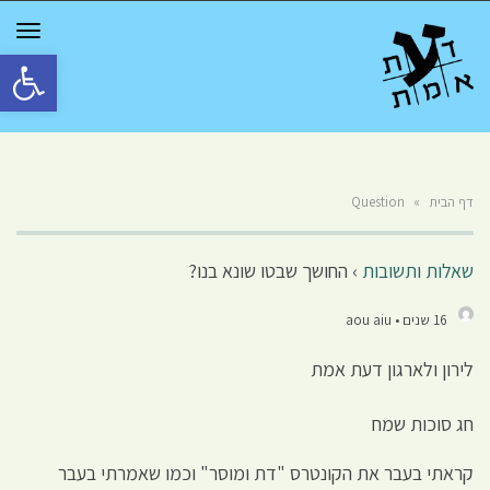
GGLE
TION
פתח סרגל 
דף הבית
»
Question
שאלות ותשובות
›
החושך שבטו שונא בנו?
16 שנים • aou aiu
לירון ולארגון דעת אמת
חג סוכות שמח
קראתי בעבר את הקונטרס "דת ומוסר" וכמו שאמרתי בעבר