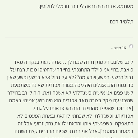
מסתמא אז זה היה נראה לי דבר נורמלי לחלוטין.
תלמיד חכם
16 שנים •
ל.מ. שלום..וחג מתן תורה שמח לך…אתה נגעת בנקודה מאד
כואבת בחיי אני כיילד התחנכתי בחיידר שהחטיפו מכות רצח על
גבול הרשע והפשע ויודע מה??לא על גבול אלא ברשע ופשע שאין
כדוגמתו הרב אצלינו היה מכה בצורה אכזרית שאינה משתמעת
לשני פנים אני אישית כשגדלתי לא אשכח זאת..היה לי רב בחיידר
שהיכני עם מקל בצורה מאד אכזרית הוא היה רשע אמיתי באמת
[אני זוכר שאפילו מהחיידר הזה העיפו אותו על גודל
אכזריותו..וכשגדלתי לא שכחתי לו זאת ובאחת הפעמים לא
התאפקתי כשפגשתי אותו והראתי לו את נחת זרועי אבל זה
במאמר המוסגר]..אבל אני הבנתי שכיום הדברים קצת השתנו