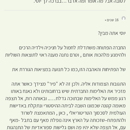
לטובה אבל מה אומר ומה אדבר…בברכה לך יוסי.
16 שנים •
יוסי אתה מבין?
החברה הפתוחה משתדלת לחמול על חניכיה וילדיה הרכים
ולהימנע מלהכות אותם , וטרם נתנה מענה ראוי לתוצאות השוליות
של הפתיחות והאהבה הזו,כמו כל תנועה במציאות הגוררת את
התגובות הצמודות אליה. ולכן זה לא "פיר" מצידך כאשר אתה
מזכיר את האלימות החברתית שיש ברחובותינו ולא נאנח באותו
רגע ממש על האלימות שבתוכה גדלת….. ובאותה רוח, אל תצפה
מאומה קטנה שכמונו השבה לביתה ההיסטורי ונתקלת באדישות
העולמית לסכסוך הטריטוריאלי , כאן , המתאמצת לשרוד
ולהתפתח–שזכותה על הארץ אינה נופלת מאף עם בתבל -מאף
עם, אל תצפה שלא יהיו פה ושם גלישות ספוראדיות של התנהגות