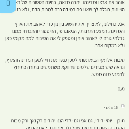
אוהב את ארצו ומדינתו. יתרה מזאת, בחינה הסטורית של ראשית
הציונות תגלה לך שאנו פה במידה רבה למרות הדת, ולא בזכותה.
אני, כחילוני, לא צריך את יהושוע בין נון כדי לאהוב את הארץ
והמדינה. המצע התרבותי, הגיאוגרפי, ההיסטורי והחברתי ממנו
גדלתי גורם לי לאהוב אותן ומספק לי את הסיבות למה מקומי כאן
ולא במקום אחר.
סיבות אלו אף הביאו אותי לסכן מאד את חיי למען המדינה והארץ,
ונראה שיש מגזרים שלמים שדווקא משתמשים בתורה כתירוץ
להמנע מזה ממש.
נעם
16 שנים •
תוכן: יוסי ידידי, גם אני וגם ילדי הננו יהודים רק ואך ורק מכוח
ההגדרה האורתודוכסית שנולדנו, אני והם, לאם יהודיה.