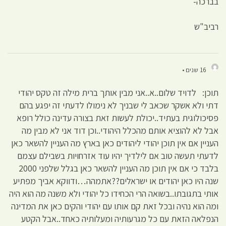
בברכה-
רביב"ש
16 שנים •
תוכן: לדויד שלום..א..אני מבין אותך ברית מילה זה טקס יהודי
דתי ולא אשקר שכאב לי שבניך לא נימולו לדעתי זה יפגע בהם
פסיכולוגית בעתיד..יכולת לעשות זאת בצורה עדינה כולל רופא
אבל לא להוציא אותם מהכלל היהודי..וכן דוד אני לא מבין מה
העניין אם אין תוכן יהודי ליהודים כאן בארץ מה העניין להשאר כאן
לדעתי תעשה טוב אם לילדיך יהיו עוד אזרחויות בשבילם עצמם
בלבד כי אם אין תוכן מה העניין להשאר כאן בגלל שלפני 2000
שנה היו כאן יהודים או ישראלים??אתמהה…ודווקא אביך מפתיע
אותי בתגובתו..בשואה הרי הכחידו כל יהודי ולא משנה מה הוא היה
ומה הוא נהיה ובכל זאת קם אותו עם יהודי והקים כאן את המדינה
הנפלאה הזאת עם כל מגרעותיה ומעלותיה כאחד..אבל הקטע