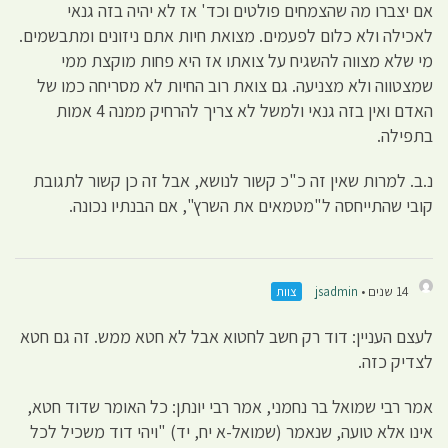
אם יצברו מה שהצמחים פולטים וכד' אז לא יהיה בזה גנאי
לאכילה ולא כלום לפעמים. מצואת חיות אתם ניזונים ומתבשמים.
מי שלא מצווה להשגיח על צואתו אז היא פחות מוקצת ממי
שמצטווה ולא מצניעה. גם צואת רוב החיות לא מסריחה כמו של
האדם ואין בזה גנאי ולמשל לא צריך להרחיק ממנה 4 אמות
בתפילה.
נ.ב. למרות שאין זה כ"כ קשור לנושא, אבל זה כן קשור לתגובת
קובי שהתייחסה ל"מטמאים את השרץ", אם הבנתיו נכונה.
14 שנים •
jsadmin
צוות
לעצם העניין: דוד רק חשב לחטוא אבל לא חטא ממש. זה גם חטא
לצדיק כזה.
אמר רבי שמואל בר נחמני, אמר רבי יונתן: כל האומר שדוד חטא,
אינו אלא טועה, שנאמר (שמואל-א יח, יד) "ויהי דוד משכיל לכל