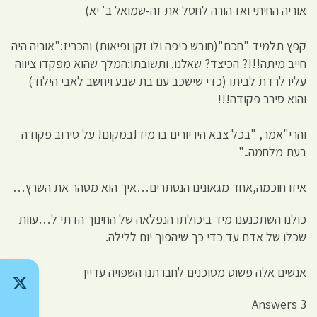
אוריה החיתי ואז הורה לחסל את זה-שמואל ב' יא)
קפץ תלמיד "חכם"(חובש כיפה ולו זקן ופיאות) והכריז:"אוריה היה
חייב מיתה!!!? הכיצד? שאלנו. ותשובתו:המלך שהוא מפקדו ציווה
עליו לרדת לביתו (כדי שישכב עם בת שבע ויחשב לאבי הילוד)
והוא סירב פקודה!!!
והרי"אמר, "בכל צבא היו יורים בו מיד!במקום! על סירוב פקודה
בעת מלחמה.."
איזו חוכמה,אחד מגאונינו הנסתרים…איך הוא מטהר את השרץ…
כולנו השתכנענו מיד ביכולתו הנפלאה של החינוך הדתי ל…עוות
שכלו של אדם עד כדי כך שיהפוך יום ללילה.
אנשים אלה פשוט מסוכנים לחברתנו השפויה עדיין
3 Answers