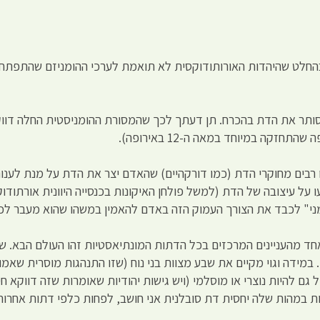
החלט שהיהדות האורותודוקסית לא תואמת לערכי ההומניזם שהתפתחו 
ו שסותר את הדת בהכרח. תן דעתך לכך שהמסורת ההומניסטית החלה דוו
קה במיוחד במאה ה-12 באירופה).
יעו רבים מחוקרי הדת (כמו דורקהיים) שהאדם יצר את הדת על מנת לענו
על עיצובה של הדת (למשל פולחן האיקונות בכנסייה היוונית אורתוד
ני" לכבד את הצורך העמוק הזה באדם להאמין במשהו שהוא מעבר לכא
 אחד מהעניינים המרכזים בכל הדתות המונתיאסטיות זהו העולם הבא. 
במידה וגוי מקיים את שבע מצוות בני נוח (שזו התנהגות מוסרית שאמו
גם להיות נוצרי או מוסלמי (ויש גישות יהודיות שאומרות שזה דווקא ח
ת במהות שלה יחסית דת סובלנית אני חושב, לפחות כלפי דתות אחרות