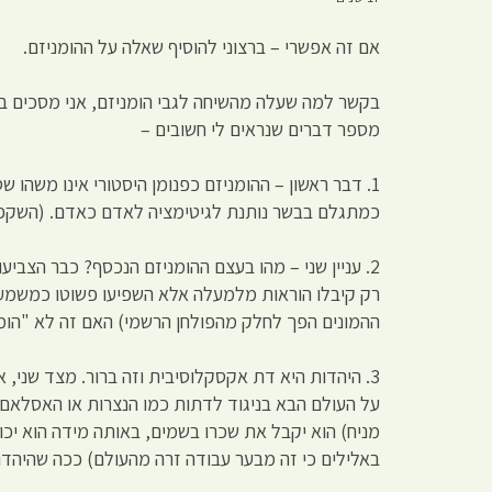
אם זה אפשרי – ברצוני להוסיף שאלה על ההומניזם.
בקשר למה שעלה מהשיחה לגבי הומניזם, אני מסכים ב
מספר דברים שנראים לי חשובים –
1. דבר ראשון – ההומניזם כפנומן היסטורי אינו משה
כמתגלם בבשר נותנת לגיטימציה לאדם כאדם. (השקפה שהתחז
2. עניין שני – מהו בעצם ההומניזם הנכסף? כבר הצב
רק קיבלו הוראות מלמעלה אלא השפיעו פשוטו כמשמעו 
ההמונים הפך לחלק מהפולחן הרשמי) האם זה לא "הומ
3. היהדות היא דת אקסקלוסיבית וזה ברור. מצד שני,
על העולם הבא בניגוד לדתות כמו הנצרות או האסלאם. 
מניח) הוא יקבל את שכרו בשמים, באותה מידה הוא יכול 
באלילים כי זה מבער עבודה זרה מהעולם) ככה שהיהדו