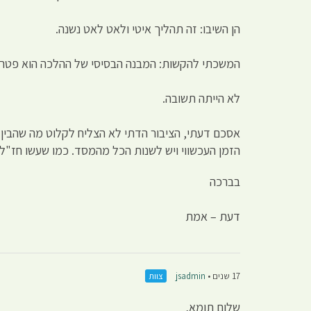
הן השיבו: זה תהליך איטי ולאט לאט נשנה.
המשכתי להקשות: המבנה הבסיסי של ההלכה הוא פטריאכ
לא הייתה תשובה.
אסכם דעתי, הציבור הדתי לא הצליח לקלוט מה שהבין 
הזמן העכשווי ויש לשנות הכל מהמסד. כמו שעשו חז"ל
בברכה
דעת – אמת
17 שנים •
jsadmin
צוות
שלום תומא,