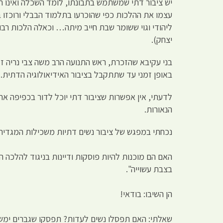
יש ציבור דתי שמשתמש בתבונתו, לומד השכלה ואינו 
עצמו את ההלכות כפי שהוכרעו בתלמוד הבבלי ורוכזו ב
ליהודי וגוי ששומר שבת חייב מיתה… וכאלה הלכות רב
יצחק).
בני עקיבא שהזכרת, ראש התנועה הרב משה צבי נריה ז"
באופן זמני עד שתתקבל בציבור האידיאולוגיה הדתית.
לדעתי, אין אפשרות שציבור דתי יוכל לדור בכפיפה אחת 
הנאורות.
נכחתי במפגש של ציבור נשים דתיות משכילות המגדירו
האם הם מוכנות להיות פוסקות ודיינות בניגוד להלכה 
בצבת עשוייה".
הן השיבו: בודאי!
שאלתי: האם תפסלו נשים לעדות? תפסקו שגברים ימשי