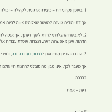
1. באופן עקרוני דת – כיצירה ארגונית לקהילה – יכולה להיות הומנית ולטעון שאלוהים ציווה להיות הומניים.
אך דת יהודית טוענת למעשה שאלוהים ציווה להיות אנטי ה
2. לא בטוח שהצלחתי לרדת לסוף דעתך, אך אנסה להשי
הדתות אינן מאפשרות זאת. הנצרות אוסרת עבודת אליל
3. הדת היהודית מתייחסת ל
נצרות כעבודה זרה
, ונוצר
אך מעבר לכך, איני מבין מה סובלני להתנות חיי עולם ה
בברכה
דעת – אמת
17 שנים •