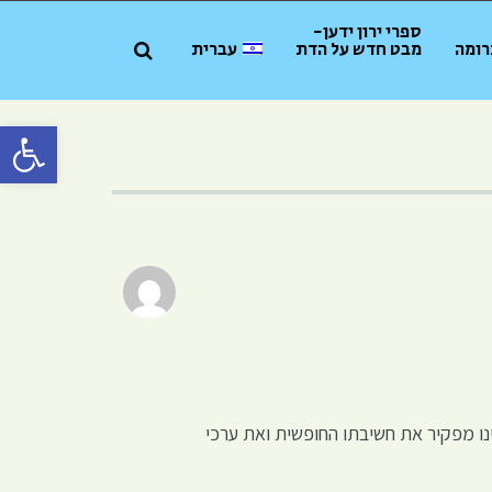
ספרי ירון ידען-
רומה
מבט חדש על הדת
עברית
פתח סרגל 
ו מפקיר את חשיבתו החופשית ואת ערכי