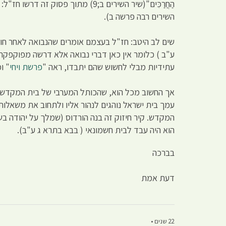
הַחֲרַכִּים"(שיר השירים ב;9) מתו
השירים רבה פרשה ב).
שים לב היטב: חז"ל בעצמם אומרים שהנבואה לאחר חורב
ע"ב ) כלומר אין כאן דברי נבואה אלא דרשה מפוקפקת
עתידיות מבלי לחשוש שהם יתבדו, ראה "
פרשת ויחי
" ו
אך החשוב מכל הוא, שהכותל המערבי של בית המקדש נ
עמך בית ישראל נוהגים לנהור אליו ולתחוב את משאלו
הוא היה עבד לבית חשמונאי ( בבא בתרא ג ע"ב).
בברכה
דעת אמת
22 שנים •