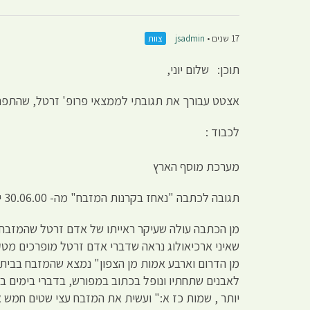
17 שנים •
jsadmin
צוות
תוכן: שלום יוני,
אצטט עבורך את תגובתי לממצאי פרופ' זרטל, שהתפרסמה בעי
לכבוד :
מערכת מוסף הארץ
תגובה לכתבה "נאחז בקרנות המזבח" מה- 30.06.00 יאיר שלג.
מן הכתבה עולה שעיקר ראייתו של אדם זרטל שהמזבח
שאיני ארכיאולוג נראה שדברי אדם זרטל מופרכים מטק
מן הדרום וארבע אמות מן הצפון" נמצא שהמזבח בבית
לאבנים שתחתיו ונופל בכתוב במפורש, בדברי בימים ב
יותר , שמות כז א:" ועשית את המזבח עצי שטים חמש 