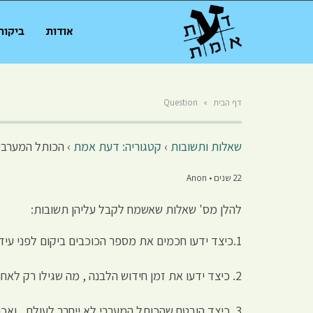
אודות
ביקור
דף הבית
»
Question
שאלות ותשובות
›
קטגוריה: דעת אמת
›
הכותל המערבי 
22 שנים • Anon
להלן מס' שאלות שאשמח לקבל עליהן תשובות:
1.כיצד ידעו חכמים את מספר הכוכבים ביקום לפני עידן הלווינים.
2. כיצד ידעו את זמן חידוש הלבנה , מה שגילו רק לאחרונה ועדין לא בדיוק מלא.
3. כיצד הובטח שהכותל המערבי לא ייחרב לעולם , ואכ