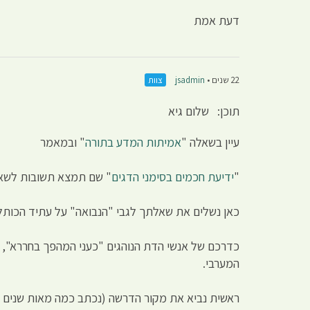
דעת אמת
22 שנים •
jsadmin
צוות
תוכן: שלום גיא
עיין בשאלה "
אמיתות המדע בתורה
" ובמאמר
"
ידיעת חכמים בסימני הדגים
" שם תמצא תשובות לשא
כאן נשלים את שאלתך לגבי "הנבואה" על עתיד הכותל
כדרכם של אנשי הדת הנוהגים "כעני המהפך בחררא", 
המערבי.
ראשית נביא את מקור הדרשה (נכתב כמה מאות שנים לאחר חורבן בי