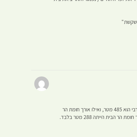
אין אף היסטוריון או ארכיאולוג הטוען שהכותל הוא שריד של בית המקדש או הר הבית. והסיבה פשוטה מאוד, אורך הכותל המערבי הוא 485 מטר, ואילו אורך חומת הר