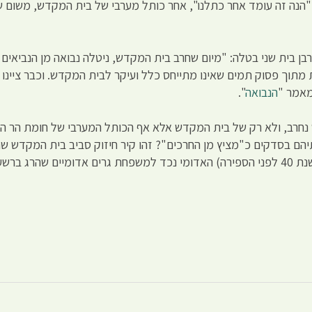
ך פסוק זה דרשו חז"ל: "הנה זה עומד אחר כתלנו", אחר כותל מערבי של בית המקדש,
ן בית שני בטלה: "מיום שחרב בית המקדש, ניטלה נבואה מן הנביאים ו
 מתוך פסוק תמים שאינו מתייחס כלל ועיקר לבית המקדש. וכבר ציינו
מאמר "
הנבואה
".
חרב, ולא רק של בית המקדש אלא אף הכותל המערבי של חומת הר הבית
תיהם בסדקים כ"מציץ מן החרכים"? זהו קיר חיזוק סביב בית המקדש 
המקדש. קיר חיזוק זה בנה הורדוס (שמלך על יהודה בשנת 40 לפני הספירה) האדומי נכד למשפחת גר