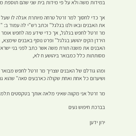
במידות משה ולא על פי מידות בית שני שהם תוספת מ
אך כדי לחסוך למר זרטל טרחה מיותרת אגלה לו שעל פ
את האבנים ובאו ולנו בגלגל" וכתב רש"י לה עמוד ב: 
מר זרטל לחפש בגלגל, אך כדי שידע מה לחפש אומר לו
הירדן הקים יהושע בגלגל" ופרט נוסף באבנים שימצא, 
האבנים את משנה תורת משה אשר כתב לפני בני ישראל" 
מסותתות כלל כמבואר ביהושע ח לא,
ומהו גודלם של האבנים שצריך מר זרטל לחפש מבואר במ
ושיערום כל אחת ואחת שקולה כארבעים סאה" שהוא ג
מר זרטל אני מקווה שאיני מלאה אותך בטקסטים תלמו
בברכת חיפוש נעים
ירון ידען