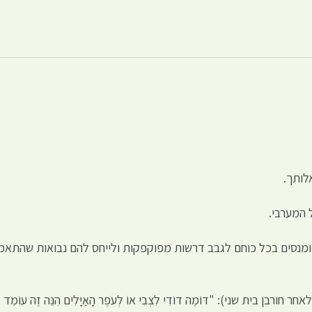
לותך.
 המערבי.
ומנסים בכל כוחם לגבב דרשות מפוקפקות ולייחס להם נבואות שהתאמת
ת שני): "דּוֹמֶה דוֹדִי לִצְבִי אוֹ לְעֹפֶר הָאַיָּלִים הִנֵּה זֶה עוֹמֵד אַחַר כָּת