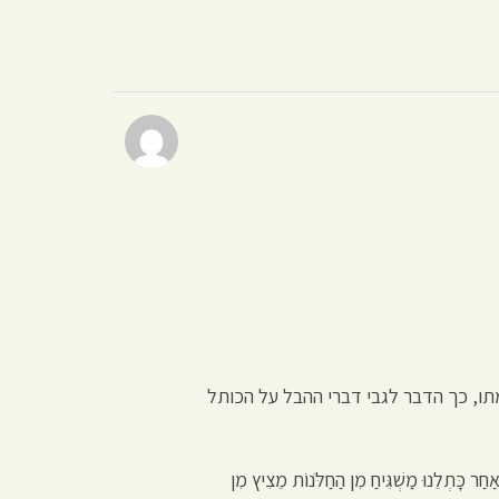
ו, כך הדבר לגבי דברי ההבל על הכותל
ְלֵנוּ מַשְׁגִּיחַ מִן הַחַלֹּנוֹת מֵצִיץ מִן