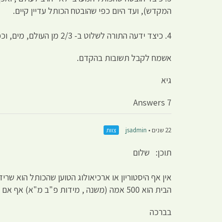
המקדש), ועד היום כפי שהובטח הכותל עדיין קיים.
4. כיצד ידעה התורה לשלוט ב- 2/3 מן העולם, מים, וכפי שנאמר "כל שיש לו קשקשת יש לו סנפיר , ויש שיש לו סנפיר אין לו קשקשת"
אשמח לקבל תשובות בהקדם.
גיא
7 Answers
22 שנים •
jsadmin
צוות
תוכן: שלום
הבית הוא 500 אמה (משנה , מידות פ"ב מ"א) אף אם נחשב לדעה המאריכה את האמה (שיטת החזו"א אמה=57.6 ס"מ) אורך חומת הר הבית הייתה 288 מטר בלבד.
בברכה