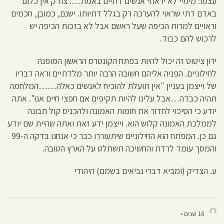
עצמו: מימיי לא יראתי אנשים דתיים באמת…. צודק אין כלום
באדם דתי שראוי להערכה רק בגלל דתיותו. ישנם, כמובן, חכמים
וראויים למרות הכיפה שעל ראשם אבל לא בזכות הכיפה יש
לרכוש להם כבוד.
ירון ציטוט זה יכול להיות בפתח הקונטרס הראשון המופנה
לחילוניים. הפניה אליהם חשובה הרבה יותר מלדתיים וראה דבריו
של וייצמן בעניין "אין תועלת להוכיח לאנשים כאלה……המלחמה
תהיה כבדה…אבל עלינו להיות תקיפים אם חפצי חיים אנו". אתה
יודע כי הסיכוי לחדור את חומות האמונה ולהכניס קול תבונה
לממלכת האמונה קלוש הוא. וייצמן ידע זאת ואתה שהיית שם יודע
גם כן. המפתח הוא החילוניים שיתעוררו כבר כי אנחנו בדקה ה-99
והמסך עומד לרדת והחשיכה תשתלט על הארץ הטובה.
ע. הצדיק (ומביא דברי נביאים בשמם) היהודי
16 שנים •