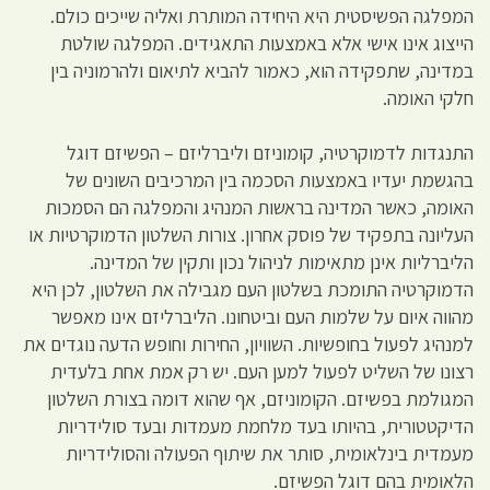
המפלגה הפשיסטית היא היחידה המותרת ואליה שייכים כולם.
הייצוג אינו אישי אלא באמצעות התאגידים. המפלגה שולטת
במדינה, שתפקידה הוא, כאמור להביא לתיאום ולהרמוניה בין
חלקי האומה.
התנגדות לדמוקרטיה, קומוניזם וליברליזם – הפשיזם דוגל
בהגשמת יעדיו באמצעות הסכמה בין המרכיבים השונים של
האומה, כאשר המדינה בראשות המנהיג והמפלגה הם הסמכות
העליונה בתפקיד של פוסק אחרון. צורות השלטון הדמוקרטיות או
הליברליות אינן מתאימות לניהול נכון ותקין של המדינה.
הדמוקרטיה התומכת בשלטון העם מגבילה את השלטון, לכן היא
מהווה איום על שלמות העם וביטחונו. הליברליזם אינו מאפשר
למנהיג לפעול בחופשיות. השוויון, החירות וחופש הדעה נוגדים את
רצונו של השליט לפעול למען העם. יש רק אמת אחת בלעדית
המגולמת בפשיזם. הקומוניזם, אף שהוא דומה בצורת השלטון
הדיקטטורית, בהיותו בעד מלחמת מעמדות ובעד סולידריות
מעמדית בינלאומית, סותר את שיתוף הפעולה והסולידריות
הלאומית בהם דוגל הפשיזם.