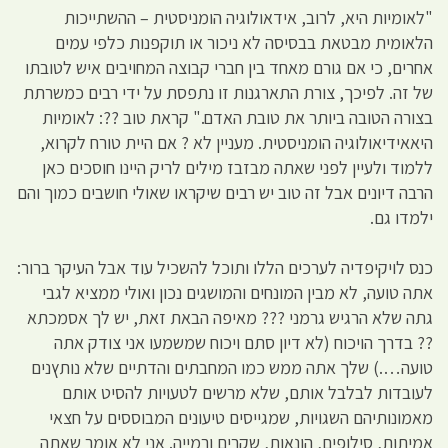
"לאומיות היא, לרוב, אידאולוגיה הומניסטית – ההשתייכות
הלאומית מבטאת בבסיסה לא ניכור או תוקפנות כלפי עמים
אחרים, כי אם גורם מאחד בין חברי קבוצה המחויבים איש לטובתו
של זה. לפיכך, צורת התארגנות זו נתפסת על ידי רבים כמשרתת
בצורה הטובה ביותר את טובת האדם." קראת טוב ??: לאומיות
היאאידיאולוגיה הומניסטית. מעניין לא ? אם היית טורח לקרוא,
ללמוד ולעיין לפני שאתה מבזבז מילים לריק היינו חוסכים כאן
הרבה דיונים אבל זה טוב יש רבים שיקראו שאולי חושבים כמוך והם
ילמדו גם.
כנס לויקיפדיה לערכים הללו ותוכל להשכיל עוד אבל העיקר ברור:
אתה טועה, לא מבין המונחים והמושגים נכון ואולי ממציא לגבי
גתה שלא הרגיש גרמני ??? מאיפה הבאת זאת, יש לך אסמכתא
?? בדרך הויכוח (לא דיון סתם ויכוח שמשמעו אני צודק אתה
טועה….) שלך אתה ממש כמו המחבתים והדתיים שלא נותץנים
לעובדות לבלבל אותם, שלא מרשים לטעויות להסיט אותם
מאמונותיהם השגויות, שמגייסים טיעונים המבוססים על חצאי
אמיתות, סילופים, הונאות, שקרים ורמייה. אני לא אומר שאתה