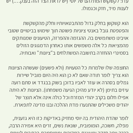
עדו: לקשקוש המתלהם של יוסי (יש לו את הצד הזה בענק….) יש
לענות מיד, חזק וכגמולו.
הוא קשקשן בחלק גדול מהתבטאויותיו וחלק מהקשקשת
והפטפטת גובל באנטי ציוניות פשוטה תוך שימוש בביטויים שטובי
אויבינו משתמשים בה. ההגזמה וההפרזה, הטיעונים שמנותקים
מהמציאות כל אלה משמשים אותו כאחרון הדמגוגים הזולים
בסמינרי ההחזרה בתשובה המשתלחים ב"ציונות" ואבותיה.
החוצפה שלו שלמרות כל הטעויות (ולא פשעים) שעשתה הציונות
הוא צריך לומר תודה שאם לא כן הוא היה היום מוביל שיירות
גמלים בסהרה או עוזר לאביו בדוכן בשוק בבגדד או סתם רועה
עיזים בתימן (לא יודע מהיכן הגיעה משפחתו). הציונות לא היתה
אפילו חלום בקרב יהודי המזרח וכל כולה אינה אלא תוצר של
יהודים משכילים שהתנערו מדת ההלכה ובנו מדינה לתפארת.
לומר שהדת היהודית בה יוסי מחזיק באדיקות כזו היא גזענית,
מפלה, חשוכה, הומופובית, שונאת נשים, זרים היא אמירה הרבה,
הרבה יותר חזקה ומעוגנת במקורות וממוסמכת בכתבים לעומת