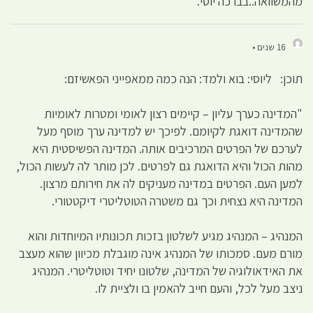
מהמשוואה..בברכה יוסי.
16 שנים •
תוכן: ליוסי: בוא ולמד: הנה כמה ממאפייני הפאשיזם:
"המדינה כערך עליון – קיימים רצון לאומי ומטרות לאומיות
שהמדינה דואגת לקיומם. לפיכך יש למדינה ערך מוסף מעל
לערכם של הפרטים המרכיבים אותה. המדינה הפשיסטית היא
מהות הכול והיא הדואגת גם לפרטים. לכן מותר לה לעשות הכול,
למען העם. הפרטים במדינה מעניקים לה את חירותם מרצון.
המדינה היא נצחית וכך גם משטרה הטוטליטרי דיקטטורי.
המנהיג – המנהיג מגיע לשלטון בזכות תכונותיו המיוחדות והוא
מורם מעם. סמכותו של המנהיג אינה מוגבלת מכיוון שהוא מעצב
את האידאולוגיה של המדינה, שלטונו יחיד וטוטליטרי. המנהיג
ניצב מעל לכל, והעם חייב להאמין בו ולציית לו.