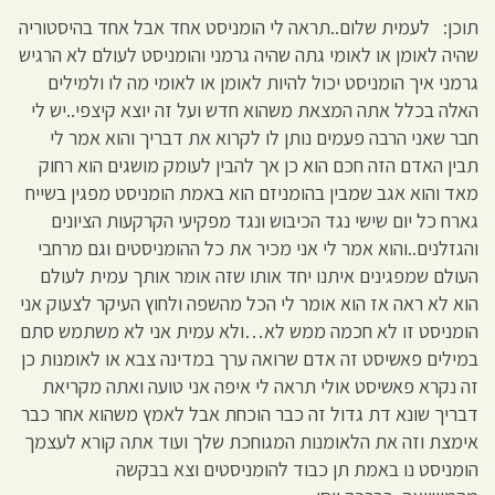
תוכן: לעמית שלום..תראה לי הומניסט אחד אבל אחד בהיסטוריה
שהיה לאומן או לאומי גתה שהיה גרמני והומניסט לעולם לא הרגיש
גרמני איך הומניסט יכול להיות לאומן או לאומי מה לו ולמילים
האלה בכלל אתה המצאת משהוא חדש ועל זה יוצא קיצפי..יש לי
חבר שאני הרבה פעמים נותן לו לקרוא את דבריך והוא אמר לי
תבין האדם הזה חכם הוא כן אך להבין לעומק מושגים הוא רחוק
מאד והוא אגב שמבין בהומניזם הוא באמת הומניסט מפגין בשייח
גארח כל יום שישי נגד הכיבוש ונגד מפקיעי הקרקעות הציונים
והגזלנים..והוא אמר לי אני מכיר את כל ההומניסטים וגם מרחבי
העולם שמפגינים איתנו יחד אותו שזה אומר אותך עמית לעולם
הוא לא ראה אז הוא אומר לי הכל מהשפה ולחוץ העיקר לצעוק אני
הומניסט זו לא חכמה ממש לא…ולא עמית אני לא משתמש סתם
במילים פאשיסט זה אדם שרואה ערך במדינה צבא או לאומנות כן
זה נקרא פאשיסט אולי תראה לי איפה אני טועה ואתה מקריאת
דבריך שונא דת גדול זה כבר הוכחת אבל לאמץ משהוא אחר כבר
אימצת וזה את הלאומנות המגוחכת שלך ועוד אתה קורא לעצמך
הומניסט נו באמת תן כבוד להומניסטים וצא בבקשה