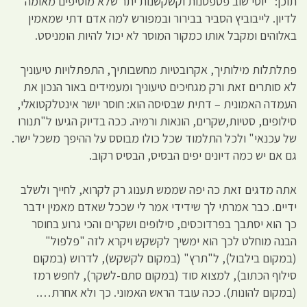
תוכן: יוסי שוב פטפטנות וקשקשנות יתר שלא מוסיפים מאומה
לדיון. לייבוביץ הסביר בבירור ובמפורש למה אדם דתי שמאמין
באלוהים ומקבל אותו כמקור המוסר לא יכול להיות הומניסט.
פתלתלות מילותיך, אקרובטיות מחשבותיך, התפתלויות טיעוניך
לא סותרים זאת ורק מגחיכים טיעוניך ומעמידים באור הנכון את
העמדה האמונית – דתית שבסיסה הוא: חוסר יושר אינטלקטואלי,
סילופים, סטיות,שקרים, הונאות ורמיה. ככה בדיוק הגיעו ל"תנורו
של עכנאי" ולכל התלמוד שכל כולו מבוסס על ההיפך משכל ישר.
גם אם יש כמה דיונים יפים הבסיס, הבסיס רקוב.
אתה מדגים זאת כה יפה שממש תענוג רק לקרוא, לחייך ולשלב
ידיים. כבר אמרתי לך שידידי אמר לי שככל שאדם מאמין ידבר
כך הוא יסתבך בפרדוכסים, סילופים ושקרים והכי גרוע בחוסר
הבנה מוחלט לכך הוא ימשיך לקשקש ויקרא לזה "פלפול"
(במקום בילבול), ל"תרץ" (במקום לקשקש), לדרוש (במקום
סילוף הכתוב), למצוא סוד (במקום סתם-לשקר), לחפש רמז
(במקום להונות). ככה עובד הראש האמוני. כך ולא אחרת….