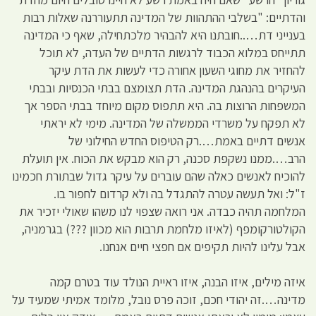
והדתיים: "בשלבי ההתהוות של המדינה תתעוררנה שאלות רבות
בענייני דת…..חובתנו היא להבהיר מלכתחילה, שאף כי המדינה
תתייחס במלוא הכבוד לרגשות הדתיים של העדה, לא תוכל
להחזיר את מחוגי השעון אחורה כדי לעשות את הדת עיקר
העיקרים בהנהגת המדינה. הדת תצומצם בבתי הכנסיות ובבתי
המשפחות הרוצות בה. היא תתפוס מקום מיוחד בבתי הספר אך
לא תפקח על משרדי הממשלה של המדינה. מימי לא יראתי
אנשים דתיים באמת….רק הטיפוס החדש החילוני של
הרב….ממנו נשקפת סכנה, רק הוא מבקש את הכוח. אין תועלת
להוכיח לאנשים כאלה שהם עוברים על עיקר גדול שבתורת חכמינו
ז"ל: ואל תעשה עטרה להתגדל בה ולא קרדום לחפור בו.
המלחמה תהיה כבדה. אני רואה שצפוי לנו משהו שאולי יזכיר את
הקולטורקומפף (לאיזו מלחמת תרבות הוא מכוון ???) בגרמניה,
אבל עלינו להיות תקיפים אם חפצי חיים אנחנו.
איזה מילים, איזו הבנה, איזו ראיית הנולד עוד בטרם קמה
מדינה….זה יהודי חכם, זוכה פרס נובל, מלומד אמיתי שמעיד על