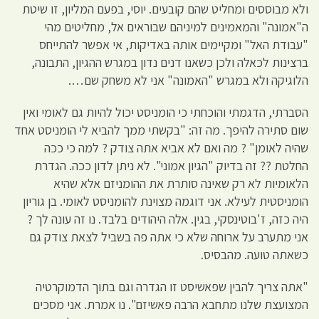
ולא מבוססים ומחליט שהם קובעים. יוסי, בפעם המליון, זו שיטת
ה"אמונה" והמאמינים למיניהם שבוראים אל, מחליטים מהי
"עבודת האל" ומקיימים אותה באדיקות, אי אפשר להתייחס
ברצינות לכאלה ולכן כשאנו דנים נדון במגרש ההגיון, התבונה,
הלוגיקה ולא במגרש "האמונה" אני לא משחק שם….
הסברתי, הדגמתי והוכחתי כי הומניסט יכול להיות גם לאומי ואין
שום סתירה להיפך. מה זה: "בקשתי ממך להביא לי הומניסט אחד
שהיה לאומן" ? מה ואם לא אביא אתה צודק ? למה כי ככה
החלטת ?? זה בדיוק "הגיון אמוני". לא ניתן לדון ככה. הגדרת
הלאומיות לא רק שאינה סותרת את ההומניזם אלא שהיא
הומניסטית לעילא. אני דוגמה מצוינת להומניסט לאומי. בן גוריון
היה כזה, ז'בוטינסקי, בגין. אלה היהודים בלבד. נו זה עונה לך ?
אני מתערב על ארוחה שלא כי אתה פה בשביל לצאת צודק גם
כשאתה טועה. מהבסיס.
"אתה צריך להבין שפאשיסט זו הגדרה וגם בתוך הדמוקרטיה
המצועצת שלנו מתחבא הרבה פאשיזם". נו אמרת. אני מסכים