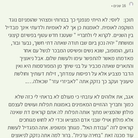
16 שנים •
תוכן: ליוסי: לא הייתי מנפנף כך בבורותי ומצהיר שהומניזם נוגד
השקפה לאומית. לאומנות כן אך לא לאומיות ולדעתי אינך מבדיל
בין השניים. לקרוא לי ולחבריי " שעטנז חדש עטוף בפשיזם קיצוני
ומושחת" יהיה נכון ביום שבו תודה שאתה דתי חשוך, נבער ובור,
גזען, הומופוב, שונא נשים ופשיסט המבכר לנשל עם אחר
מאדמתו מאשר להתפשר עימו ולעשות שלום. אבל ניאוציך
והתארים שאתה מכביר על בני שיחך מן המפורסמות היא ואין
הדבר מצביע אלא על רפיסות עמדתך, זילות דעותיך וחולשת
טיעוניך ועקב כך נזקק אתה "לאביזרי עזר" שכאלה…..
אגב, את אלוהים לא עזבתי כי מעולם לא בראתי לי כזה שלא
כמוך וחבריך ההזויים המאמינים באמונות תפלות ועושים לעצמם
פולחן שהמציאו מתוך אותה תפלות לה אתם קוראים דת שאינה
אלא פולחן אוילי שבני אדם המציאו וכדי לא לחוש מגוחכים
קוראים לזה "עבודת האל". מגוחך ומטופש. אתה המגדיל לעשות
עוד מכנה זאת "בחירה ערכית". ברור למה אתה נזקק לניאוצים