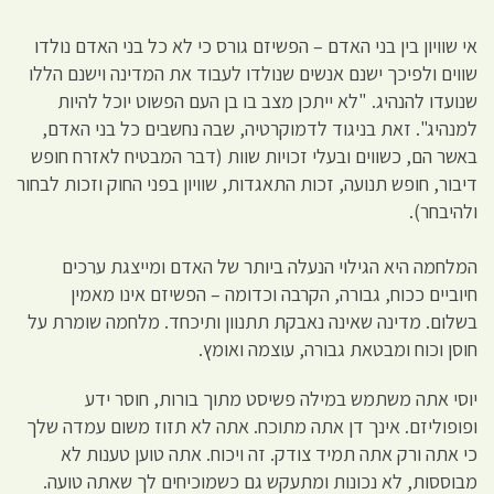
אי שוויון בין בני האדם – הפשיזם גורס כי לא כל בני האדם נולדו
שווים ולפיכך ישנם אנשים שנולדו לעבוד את המדינה וישנם הללו
שנועדו להנהיג. "לא ייתכן מצב בו בן העם הפשוט יוכל להיות
למנהיג". זאת בניגוד לדמוקרטיה, שבה נחשבים כל בני האדם,
באשר הם, כשווים ובעלי זכויות שוות (דבר המבטיח לאזרח חופש
דיבור, חופש תנועה, זכות התאגדות, שוויון בפני החוק וזכות לבחור
ולהיבחר).
המלחמה היא הגילוי הנעלה ביותר של האדם ומייצגת ערכים
חיוביים ככוח, גבורה, הקרבה וכדומה – הפשיזם אינו מאמין
בשלום. מדינה שאינה נאבקת תתנוון ותיכחד. מלחמה שומרת על
חוסן וכוח ומבטאת גבורה, עוצמה ואומץ.
יוסי אתה משתמש במילה פשיסט מתוך בורות, חוסר ידע
ופופוליזם. אינך דן אתה מתוכח. אתה לא תזוז משום עמדה שלך
כי אתה ורק אתה תמיד צודק. זה ויכוח. אתה טוען טענות לא
מבוססות, לא נכונות ומתעקש גם כשמוכיחים לך שאתה טועה.