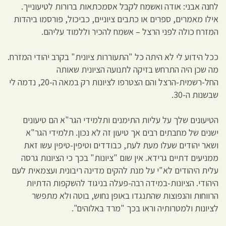
לחנה אבני: אודה ואשמח לקבל אסמכתאות ברורות לטיעונייך.
אילו מאמרים, ספרים או כתבים ציוניים, כביכול, פורסמו ביהדות
המזרח כולה לפני הרצל – אשמח להכיר וללמוד עליהם.
ככל הידוע לי לא היתה כל "התעוררות ציונית" בקרב יהודי המזרח.
מה שכן היה התרחש בזיקה לתנועה הציונית שאותה
החל-רשמית-הרצל והם הצטרפו לציונות רק במאה ה-20, נדמה לי
שבשנות ה-30.
הטיעונים שלך על עליות התימנים ותלמידי הגר"א הם טיעונים
ישנים של מחבתים רבים אך טיעון זה לא נכון. תלמידי הגר"א
ושאר יהודים שעלו מעת לעת, כבודדים וטיפין-טיפין עשו זאת
ממניעים דתיים גרידא. אין שום "ציונות" בכך כי הציונות גרסה
עלית היהודים לא"י על מנת להקים מדינה ריבונית ועצמאית לעם
היהודי. הציונות-במידה רבה-פעלה בניגוד להשקפות הדתיות
הרווחות והנפוצות שהתנגדו באופן נחוש, בוטה ולא מתפשר
לציונות ולמטרותיה וראו בכך "מרד באלוהים".