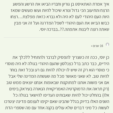
איך אמרת האתאיסט בן גוריון וחבריו הביאו את הרשע והפשע
הרצח והתיעוב הכי גדול ונורא שיכול להיות ועשו מעשים שמאז
היות העם היהודי לעם לא היה ולא נברא כזאת מפלצת…רצחו
כבשו הביאו את העם היהודי לשפל המדרגה ועל זה אני מבין
שאתה רוצה ליבנות אתמהה.??..בברכה יוסי.
16 שנים •
כן יוסי, ככה זה כשצריך להפסיק לברבר ולהתחיל ללכלך את
הידיים, כבר כתב ברל כצנלסון שהעם היהודי בגולה לא היה מוסרי
כי מוסרי הוא רק זה שיש לו יכולת להיות גם רע ובכל זאת בוחר
להיות טוב. לא שאני מאושר מכל מה שעשתה המדינה שלי אבל
אם אני משווה אותנו למתוקנות שבאומות אנחנו יוצאים ממש טוב
(רק תראה את הדמוקרטיה האמריקאית הנאורה בעיראק בימים
אלו) בהחלט יכול להיות שאבותינו העדיפו להישאר בגולה כל
השנים האלו בדיוק בגלל שהבינו שאם יקימו לעצמם מדינה יצטרכו
לעשות כל מיני דברים שלא עולים בקנה אחד עם מה שספרי הדת