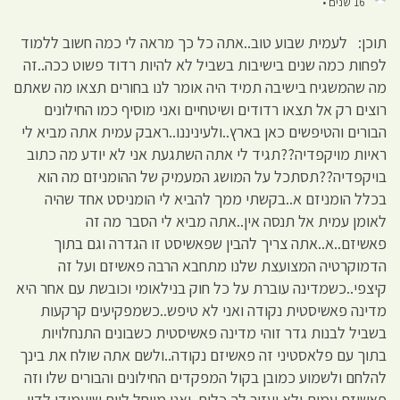
16 שנים •
תוכן: לעמית שבוע טוב..אתה כל כך מראה לי כמה חשוב ללמוד
לפחות כמה שנים בישיבות בשביל לא להיות רדוד פשוט ככה..זה
מה שהמשגיח בישיבה תמיד היה אומר לנו בחורים תצאו מה שאתם
רוצים רק אל תצאו רדודים ושיטחיים ואני מוסיף כמו החילונים
הבורים והטיפשים כאן בארץ..ולעיניננו..ראבק עמית אתה מביא לי
ראיות מויקפדיה??תגיד לי אתה השתגעת אני לא יודע מה כתוב
בויקפדיה??תסתכל על המושג המעמיק של ההומניזם מה הוא
בכלל הומניזם א..בקשתי ממך להביא לי הומניסט אחד שהיה
לאומן עמית אל תנסה אין..אתה מביא לי הסבר מה זה
פאשיזם..א..אתה צריך להבין שפאשיסט זו הגדרה וגם בתוך
הדמוקרטיה המצועצת שלנו מתחבא הרבה פאשיזם ועל זה
קיצפי..כשמדינה עוברת על כל חוק בנילאומי וכובשת עם אחר היא
מדינה פאשיסטית נקודה ואני לא טיפש..כשמפקיעים קרקעות
בשביל לבנות גדר זוהי מדינה פאשיסטית כשבונים התנחלויות
בתוך עם פלאסטיני זה פאשיזם נקודה..ולשם אתה שולח את בינך
להלחם ולשמוע כמובן בקול המפקדים החילונים והבורים שלו וזה
פאשיזם עמית ולא יעזור לך כלום..ואני מייחל ליום שיעמידו לדין