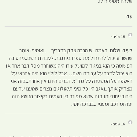
שלהם מטיפים לו.
עדו
16 שנים •
לעידו שלום..האמת יש הרבה צדק בדבריך …ואוסיף ואומר
שהשו"ע יכול להתחיל את ספרו ביתגבר..לעבודת השם..מהסיבה
הפשוטה כי הוא בניגוד למושל עירו היה משוחרר מכל דבר אחר אז
הוא יכול לדבר על עבודת השם…אבל לוליי הוא היה אחראי על
האשפה על המשטרה על מד"א דברים היו נראין אחרת..בזה אני
מצדיק אותך..ואגב היו כל מיני תיאולוגים נוצרים שטענו שהעם
היהודי יחודיותו בזה שהוא מפוזר בין העמים בקיצור הנושא הזה
יפה ומורכב ומעניין..בברכה יוסי.
16 שנים •