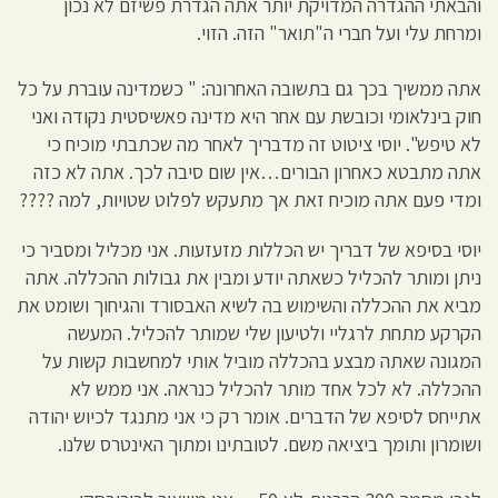
והבאתי ההגדרה המדויקת יותר אתה הגדרת פשיזם לא נכון
ומרחת עלי ועל חברי ה"תואר" הזה. הזוי.
אתה ממשיך בכך גם בתשובה האחרונה: " כשמדינה עוברת על כל
חוק בינלאומי וכובשת עם אחר היא מדינה פאשיסטית נקודה ואני
לא טיפש". יוסי ציטוט זה מדבריך לאחר מה שכתבתי מוכיח כי
אתה מתבטא כאחרון הבורים…אין שום סיבה לכך. אתה לא כזה
ומדי פעם אתה מוכיח זאת אך מתעקש לפלוט שטויות, למה ????
יוסי בסיפא של דבריך יש הכללות מזעזעות. אני מכליל ומסביר כי
ניתן ומותר להכליל כשאתה יודע ומבין את גבולות ההכללה. אתה
מביא את ההכללה והשימוש בה לשיא האבסורד והגיחוך ושומט את
הקרקע מתחת לרגליי ולטיעון שלי שמותר להכליל. המעשה
המגונה שאתה מבצע בהכללה מוביל אותי למחשבות קשות על
ההכללה. לא לכל אחד מותר להכליל כנראה. אני ממש לא
אתייחס לסיפא של הדברים. אומר רק כי אני מתנגד לכיוש יהודה
ושומרון ותומך ביציאה משם. לטובתינו ומתוך האינטרס שלנו.