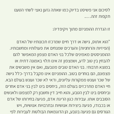
לסיכום אני פשיסט בדיוק כמו שאתה גזען נאצי לשתי הטענו
תקפות זהה…..
זו הגדרת ההומניזם מתוך ויקיפדיה:
"הוא אתוס, גישה או דרך חיים שמרכזו תכונותיו של האדם
(הפיזיות והרוחניות) והערכים שמנחים את פעולותיו ומחשבותיו.
ההומניסטים מאמינים שלכל בני האדם מצפון המאפשר להם
להבחין בין טוב לרע, ושמצפון זה אינו תלוי באמונה דתית או
במוצא תרבותי. בני האדם טובים מטבעם, ואם אין משבשים את
מצפונם, הם בוחרים בטוב. ההומניזם אינו מקבל בדרך-כלל גישה
של שכר ועונש ממקורות עליונים, ודאי לא שכר ועונש בעולם הבא.
חיי האדם מתרכזים בעולם הזה, ביחסים בינו לבין בני אדם אחרים
וביחסים בינו לבין הטבע, והוא חייב דין וחשבון רק למצפונו ולאנשים
הסובבים אותו. עבירות כגון הריגת אדם, פגיעה בחירותו של אדם
או בכבודו, פגיעה ביצירות אנושיות ובתרבויות אנושיות, ויש
הגורסים גם פגיעה בטבע, הן הדוגמאות הבולטות לעבירות לפי