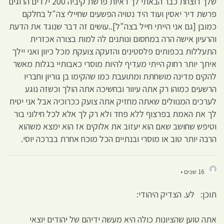
שלך רוצחת כבר הבאתי לך ראיות פרשת קיביה 200 ילדים הרוגים
פרשת דיר יאסין ועוד היד נטויה הפשעים שחיילי צה"ל בחלקם
כמובן [גם אני הייתי חייל בצה"ל]..עושים זה דבר שנוגד את הדעת
והרעיון אישה הרה במחסום ונותנים לה למות בצורה אכזרית
התעללות בכפותים פלסטינים והזעקה צועקת מכל כיוון ואני יילך
איתך יותר רחוק הייתי מעדיף להיות מוסרי כאבותיי בגלות מאשר
להקים מדינה מושחתת ומתועבת כמו שהקימו בן גוריון וחבריו
הרשעים כמוהו רק אתה עיוור ובחשיכה אתה הולך וכשזה נוגע
לערכים המנוולים שאתה מחזיק אתה צועק ככרוכיה אבל אני יטיח
לך את האמת בפרצוף ללא פחד ולא רק לך אלא לכל חילוני בור
וטיפש שחושב שאם הוא יעזוב את אלוקים אז הוא ימצא משהוא
הרבה יותר טוב או מוסרי ובנתיים הכל מוכח אחרת בברכה יוסי.
16 שנים •
תוכן: לע. הצדיק היהודי:
אתה טוען שהציונות כולה היא מעשה ידיהם של יהודים יוצאי