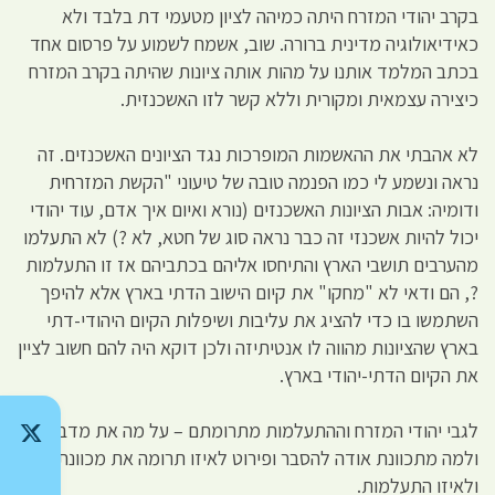
בקרב יהודי המזרח היתה כמיהה לציון מטעמי דת בלבד ולא
כאידיאולוגיה מדינית ברורה. שוב, אשמח לשמוע על פרסום אחד
בכתב המלמד אותנו על מהות אותה ציונות שהיתה בקרב המזרח
כיצירה עצמאית ומקורית וללא קשר לזו האשכנזית.
לא אהבתי את ההאשמות המופרכות נגד הציונים האשכנזים. זה
נראה ונשמע לי כמו הפנמה טובה של טיעוני "הקשת המזרחית
ודומיה: אבות הציונות האשכנזים (נורא ואיום איך אדם, עוד יהודי
יכול להיות אשכנזי זה כבר נראה סוג של חטא, לא ?) לא התעלמו
מהערבים תושבי הארץ והתיחסו אליהם בכתביהם אז זו התעלמות
?, הם ודאי לא "מחקו" את קיום הישוב הדתי בארץ אלא להיפך
השתמשו בו כדי להציג את עליבות ושיפלות הקיום היהודי-דתי
בארץ שהציונות מהווה לו אנטיתיזה ולכן דוקא היה להם חשוב לציין
את הקיום הדתי-יהודי בארץ.
לגבי יהודי המזרח וההתעלמות מתרומתם – על מה את מדברת
ולמה מתכוונת אודה להסבר ופירוט לאיזו תרומה את מכוונת
ולאיזו התעלמות.