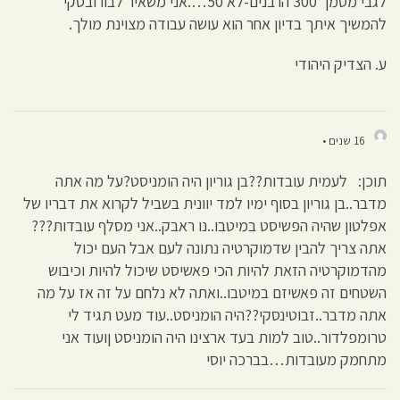
לגבי מסמך 300 הרבנים-לא 50….אני משאיר לבורובסקי
להמשיך איתך בדיון אחר הוא עושה עבודה מצוינת מולך.
ע. הצדיק היהודי
16 שנים •
תוכן: לעמית עובדות??בן גוריון היה הומניסט?על מה אתה
מדבר..בן גוריון בסוף ימיו למד יוונית בשביל לקרוא את דבריו של
אפלטון שהיה הפשיסט במיטבו..נו ראבק..אני מסלף עובדות???
אתה צריך להבין שדמוקרטיה נתונה לעם אבל העם יכול
מהדמוקרטיה הזאת להיות הכי פאשיסט שיכול להיות וכיבוש
השטחים זה פאשיזם במיטבו..ואתה לא נלחם על זה אז על מה
אתה מדבר..זבוטינסקי??היה הומניסט..עוד מעט תגיד לי
טרומפלדור..טוב למות בעד ארצינו היה הומניסט ןועוד אני
מתחמק מעובדות…בברכה יוסי