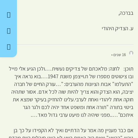
בברכה,
ע. הצדיק היהודי
16 שנים •
תוכן: לחנה: מלאכתם של צדיקים נעשית….ולכן הגיע אלי מייל
ובו ציטוטים מספרו של ח.וייצמן משנת 1947….בוא נראה איך
"התעלמו" אבות הציונות מהערבים: "…עורק החיים של חברה
יציבה, הוא הצדק והוא צריך להיות שוה לכל אדם. אסור שתהיה
חוקה אחת ליהודי ואחת לערבי.עלינו להחזיק בעיקר שמצא את
ביטוי בתורה "תורה אחת ומשפט אחד יהיה לכם ולגר הגר
איתכם"…..מפני שיהיה לנו מיעט ערבי גדול מאד….
אם כבר מעניין מה אמר על הדתיים ואיך לא הקפידו על כך בן
גוריון "הרשע" שאם היה באמת רשע לא היינו סובלים היום מהדת