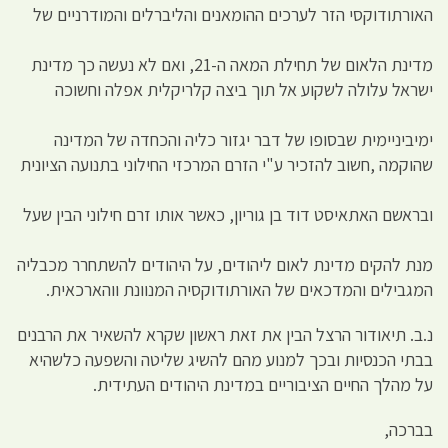
האורתודוקסי הזר לערכים ההומאנים והליברלים והמודרניים של
מדינת הלאום של תחילת המאה ה-21, ואם לא נעשה כך מדינת
ישראל עלולה לשקוע אל תוך ביצה קלריקלית אפלה וחשוכה
ימיביניימית שבסופו של דבר יגזור כליה והכחדה של המדינה
שהוקמה ,חשוב להזכיר ע"י הזרם המרכזי החילוני בתנועה הציונית
ובראשם האתאיסט דוד בן גוריון, כאשר אותו זרם חילוני הבין שעל
מנת להקים מדינת לאום ליהודים, על היהודים להשתחרר מכבליה
המגבילים והמדכאים של האורתודוקסיה המנוונת ווהארכאית.
נ.ב. תיאודור הרצל הבין את זאת ראשון שקרא להשאיר את הרבנים
בבתי הכנסיות ובכך למנוע מהם להשיג שליטה והשפעה כלשהיא
על מהלך החיים הציבוריים במדינת היהודים העתידית.
בברכה,