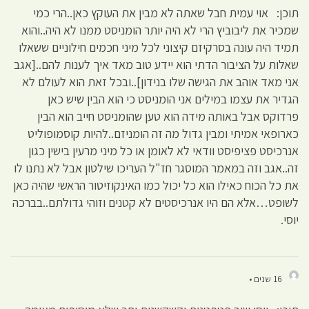
תוכן: אוי עמית חבל שאתה לא מבין את העוקץ כאן..הרי כמי
שמכיר את ליבוביץ הרי לא היה יותר הומניסט ממנו לא היה..והוא
תמיד היה עונה בסרקיזם קיצוני לכל מיני חכמים חילוניים ששאלו
שאלות על הציבור הדתי הוא יידע טוב מאד איך לענות להם..[אגב
אני מאד אוהב את הגישה שלו בנידון]..ובכל זאת הוא לעולם לא
הגדיר את עצמו במילים אני הומניסט כי הוא הבין שיש כאן
פרדוקס אבל באותה מידה הוא טען שהומניסט חייב הוא הבין
כארופאי אמיתי ומבין גדול מה זה הומניזם..להיות קוסמופוליט
אנרכיסט פציפיסט וודאי לא לאומן או כל מיני מרעין בישין כגון
זה..אגב וזה במאמר המוסגר חז"ל העריכו שילטון אבל לא נתנו לו
את כל הכוח כאילו הוא כל יכול כמו האינקוזיטור הראשי שהיה כאן
לשופט…אלא הם היו אנרכיסטים לא קטנים וזוהי גדולתם..בברכה
יוסי.
16 שנים •