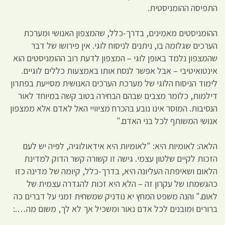
התפיסה ההומניסטית.
ההומניסטים מאמינים, בדרך-כלל, שהמצפון האנושי ומערכת
הערכים שגלומה בו, ניתנים לניסוח לוגי. אין פירושו של דבר
שהמצפון נלמד באופן לוגי – המצפון לדעת רוב ההומניסטים הוא
אינטואיטיבי – אבל אפשר לנסח אותו באמצעות כללים לוגיים.
לימוד הניסוח הלוגי של מערכת הערכים האנושית מסייעת בפתרון
דילמות, כלומר מצבים שבהם הבחירה בטוב קשה במיוחד לאור
הנסיבות. המוסר אינו נובע בהכרח מציוויי האל לאדם אלא ממצפון
אנושי המשותף לכל בני האדם."
הלאה: לאומיות היא: "לאומיות היא אידאולוגיה, לפיה יש לעם
הזכות לקיים שלטון עצמי. גישה זו קשורה קשר הדוק למדינת
הלאום ושאיפתה העליונה היא, בדרך-כלל, קיומה של מדינה כזו
כהגשמתו של עקרון זה – הלא היא זכות להגדרה עצמית של
לאום." והנה משפט המחץ יא נודניק שמשחית זמני על דברים כה
ברורים ומובנים לכל אדם נאור ומשכיל אך לא לך, משום מה….: