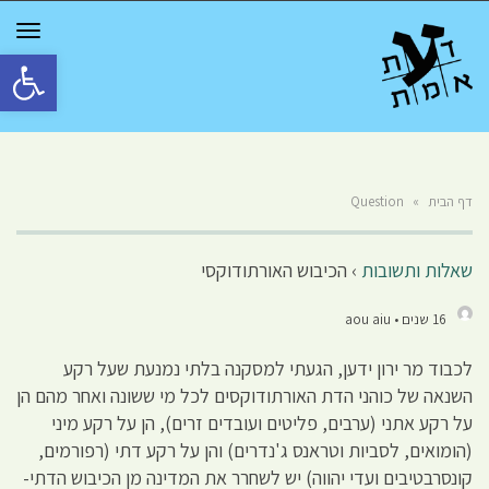
GGLE
TION
פתח סרגל 
דף הבית
»
Question
שאלות ותשובות
›
הכיבוש האורתודוקסי
16 שנים • aou aiu
לכבוד מר ירון ידען, הגעתי למסקנה בלתי נמנעת שעל רקע
השנאה של כוהני הדת האורתודוקסים לכל מי ששונה ואחר מהם הן
על רקע אתני (ערבים, פליטים ועובדים זרים), הן על רקע מיני
(הומואים, לסביות וטראנס ג'נדרים) והן על רקע דתי (רפורמים,
קונסרבטיבים ועדי יהווה) יש לשחרר את המדינה מן הכיבוש הדתי-