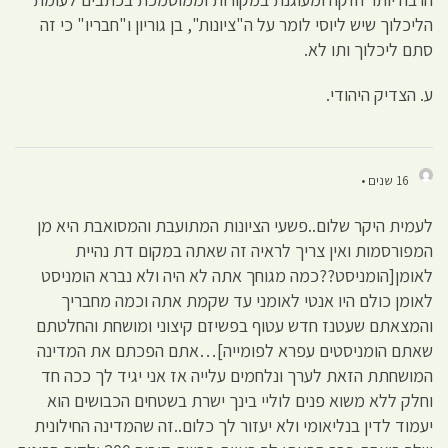
הליכלוך שיש ליוסי לומר על ה"ציונות", בן גוריון ו"חבריו" כי זה
סתם ליכלוך ותו לא.
ע. הצדיק היהודי.
16 שנים •
לעמית היקר שלום..פשעי הציונות המתועבת והמסואבת היא מן
המפורסמות ואין צריך לראיה זה שאתה במקום דת נהיית
לאומן[הומניסט??כמה מגוחך אתה לא היה ולא נברא הומניסט
לאומן כולם היו אנטי לאומני עד שקמת אתה וכמה מחבריך
והמצאתם שעטנז חדש עטוף בפשיזם קיצוני ומושחת והחלטתם
שאתם הומניסטים עפרא לפומייה]…אתם הפכתם את המדינה
המושחתת הזאת לערך ונלחמים עלייה אז אני יגיד לך ככה חד
וחלק ללא משוא פנים לוליי בינך ישרת בשטחים הכבושים הוא
יעמוד לדין בנליאומי ולא יעזור לך כלום..זה שהמדינה החילונית