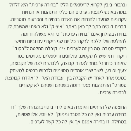
וברבורי ביבין לקרוא לריטואלים הללו "בחירה ערכית" היא זלזול
בוטה באינטיליגנציה. ערכים הם כללי התנהגות או הנחיות
עקרוניות שנועדו להנחות את האדם בבחירות והכרעות מוסריות.
דברים דומים כתב לך כאן באתר "איציק" ולא ראיתי שהשבת לו.
בחירה בפולחן איננו "בחירה ערכית" כי היא משולה ודומה
להחלטה שלי ללכת לרקוד כל יום שני ריקודי עם וביום חמישי
ריקודי סמבה. מה בין זה לערכים ??? קיבלת החלטה ל"רקוד"
ריקוד דתי שיש לו טקסים, פולחנים וריטואלים מסוימים כמו
שאוהד כדורגל בוחר לאהוד קבוצה, ללבוש חולצה של הקבוצה,
צעיף וכובע, לשיר שירי אוהדים מסוימים ולרכוש כרטיס למשחק.
כמעט אחד לאחד יש הקבלה בין "עבודת האל" ל"אהדת קבוטצת
ספורט" ההתנהגות מאד דומה בשניהם ושניהם לא קשורים
לבחירה ערכית.
החוצפה של הדתיים והיומרה באים לידי ביטוי בהצהרה שלך "זו
בחירה ערכית ואין לה כל הסבר ונימוק". לא יוסי. אלו שטויות,
במחילה. זו בחירה אמנם אך אין לה כל קשר לערכים.