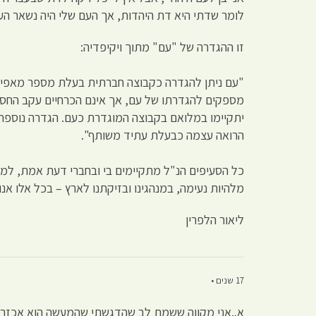
לומר שדתי היא דת היהדות, אך העם שלי היה נשאר הע
זו ההגדרה של "עם" מתוך ויקיפדיה:
"עם ניתן להגדרה כקבוצה חברתית בעלת מספר מאפיינים
מספקים להגדרתו של עם, אך אינם הכרחיים עקב החסרונו
יתקיימו במלואם בקבוצה המוגדרת כעם. הגדרה נוספת,
הרואה עצמה כבעלת עתיד משותף".
כל הסעיפים הנ"ל מתקיימים בי ובחברי דעת אמת, למע
מלהיות נעימה, במנהגינו ובזיקתנו לארץ – בכל אלו אנו
ליאור הלפרין
17 שנים •
א..אני מקווה ששמת לב שהדגשתי שהמעשה הוא אכזרי