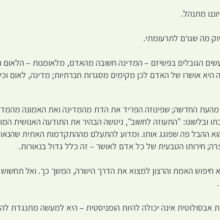
ננו מתנהל.
וק מה שגרם לתרעומתי.
ים הגובלים בפשיזם – המדינה חשובה מהאדם, מלאומנות – הלאום ח
א אושרו של האדם לכן מקימים מסגרות חברתיות; מדינה, לאום וכיו
ם מהעת החדשה; שפינוזה הפריד את הדת מהמדינה ואת האמונה מהמדע,
תו ובלשונו: "התעוזה לחשוב", ניטשה הבהיר את התודעה האנושית המוד
 הוא ההבל פה שפוגג אותו. ומדוע להתעלם מההתקדמות האתית שהנאור
ה; חירותו הטבעית של כל אדם לאושר – זה כלל גדול בנאורות.
ה הוא חיפוש האמת והרצון למצוא את הדרך הישרה, המשך כך. ואל תחשו
אבסולוטית אינה יכולה להיות הומניסטית – היא למעשה מתנגדת לה.