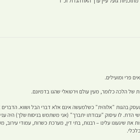
וכניות גועל עיין ערך האח הגדול וכ"ו
ם פרי ומועילים.
 של הלכה כלומר, מעין עולם וירטואלי שהגו בדמיונם.
תעסק בהגות "אלוהית" כשלמעשה אינם אלא דברי הבל ושווא. הדברים צ
נשי הדת. לו עיסוק "עבודתו יתברך" (אני משתמש בניסוח שלך) היה עניינ
ת את שיגעונו עלינו – רבנות, בתי דין, מערכת כשרות, עמודי עירוב, 
לכלי.