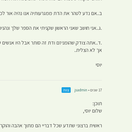
ב..אם נדע לטהר את הדת ממגרעותיה אנו נהיה אור לכ
.ג..אני חושב שאני הראשון שקניתי את הספר שלך ונהנית
.ד..אתה צודק שהומניזם ודת זה סותר אבל היו אנשים ש
אך לא הצליח..
יוסי
17 שנים •
jsadmin
צוות
תוכן:
שלום יוסי,
ראשית ברצוני שתדע שכל דבריי הם מתוך אהבה והוקרה 