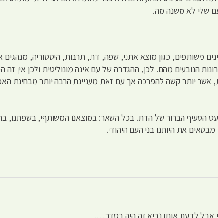
ם שלי לא משנה מה.
 משותפים, כגון מוצא אתני, שפה, דת, תרבות, היסטוריה, מנהגים או 
ת הנובעים מהם. לכן, ההגדרה של עם אינה מונוליטית ולכן אין זה הכ
 אשר יותר קשה להפרכה אך עם זאת מעניינת הרבה יותר מבחינת האפ
ט הסעיף הברור של הדת. בכל השאר: במוצאנו המשותףי, בשפתנו, בת
 מבטאים את היותנו בני העם היהודי.
 אבל לדעת אותו נביא זה היה בסדר….