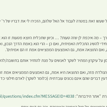
שעשו זאת במטרה לעבוד אל האל שלהם, הזכירו לי את דבריו של ר' יר
תברך – מה איכפת לן שזה טעות? … וכיוון שתכלית היוצא מטעות זו הוא
ידי להשיג התכלית האמיתית, ואם כן – הרי הוא באמת הדרך הנכון, ו
 ואם התוצאה אמת, גם האמצעים הממציאים אמת זו הם אמיתים'.
מן על עיקרון המתיר לשקר לאנשים על מנת להחזיר אותם בתשובה/לה
נולדת מזה, ואם התוצאה היא אמת, גם האמצעים הממציאים אמת זו ה
ן דברים שהם אינם נכונים עובדתית (כלומר לשקר) לאדם חילוני כדי 
רת "אתר הידברות":
.il/questions/index.cfm?MESSAGEID=4038
המציאות אל מול האמונה והאינטרס, וכך גם דעת אמת.