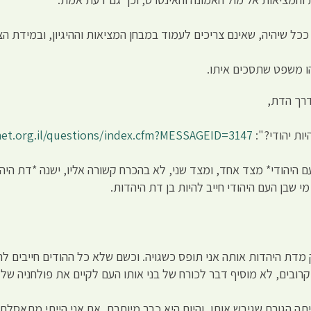
ככל שיהיה, שאינם צריכים לעמוד במבחן המציאות וההיגיון, ובמידת ה
ו משפט שתסכים איתו.
רך הדת,
ות יהודי?":
met.org.il/questions/index.cfm?MESSAGEID=3147
העם היהודי* מצד אחד, ומצד שני, לא בהכרח קשורה אליו, ישנה *דת ה
 שבן העם היהודי חייב להיות בן דת היהדות.
ק מדת היהדות אותה אני תופס כשגויה. וכשם שלא כל ההודים חייבים להיו
רובים, לא מוסיף דבר לכורח של בני אותו העם לקיים את פולחניה של 
יתה הגורם שגיבש אותו, והיום היא כבר מיותרת. אם אני הייתי מתאסלם 