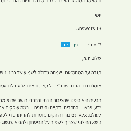
ובמאמר המוסגר האתר שלכם מדהים ופורה הרבה יותר מת
יוסי
13 Answers
17 שנים •
jsadmin
צוות
שלום יוסי,
תודה על המחמאות, שמחה גדולה לשמוע שדברינו נושאי
אומנם נכון הדבר שחז"ל כל עולמם אינו אלא דלת אמות
הבעיה היא בימנו שהציבור הדתי והחרדי חושב שהוא מ
ידעו ויראו – החרדים, דתיים וחילונים – במה עוסקים א
לעולם. אלא שציבור זה הקים מוסדות להזייתו כדי לכפו
נושא החילוני שצריך לשמור על הביטחון ולהביא שגשוג כ