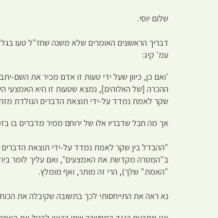
שלום יוסי.
דבריך הראשונים האומרים שלא משנה שחז"ל טעו בגלל 
עמ' קיג:
'ואם כן, כיוון שעל ידי טעות זו אדם מכיר את השם-י
ההכרה [של האלוהים], נמצא שטעות זו היא האמצעי היח
שקר לאמת נמדד על-ידי תוצאת הדברים הנולדת מזה,
אך מה חבל שדבריו אלו של ירוחם ממיר מדברים בו בז
"ההבדל בין שקר לאמת נמדד על-ידי תוצאת הדברים ה
ב"המטרה מקדשת את האמצעים", ואם עליך לומר ביודעי
"האמת" שלך), הרי זה מותר, ואף מומלץ.
נא ראה את התייחסותי לכך בתשובה שקיבלה את הכות
אני מתרעם כנגד המחשבה שמן הראוי לבטל את האמת ו