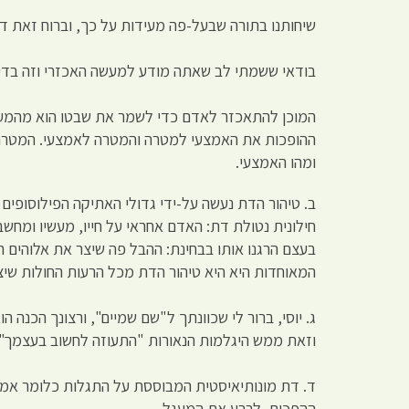
שיחותנו בתורה שבעל-פה מעידות על כך, וברוח זאת דיו
בודאי ששמתי לב שאתה מודע למעשה האכזרי וזה בדי
המוכן להתאכזר לאדם כדי לשמר את שבטו הוא מהמעש
ההופכות את האמצעי למטרה והמטרה לאמצעי. המטרה הי
ומהו האמצעי.
ב. טיהור הדת נעשה על-ידי גדולי האתיקה הפילוסופי
חילונית נטולת דת: האדם אחראי על חייו, מעשיו ומחשב
בעצם הרגנו אותו בבחינת: ההבל פה שיצר את אלוהים
המאוחדות היא היא טיהור הדת מכל הרעות החולות שיצר
ג. יוסי, ברור לי שכוונתך ל"שם שמיים", ורצונך הכנ
וזאת ממש היגלמות הנאורות "התעוזה לחשוב בעצמך".
ד. דת מונותיאיסטית המבוססת על התגלות כלומר אמת 
ההפכים, לרבע את המעגל.