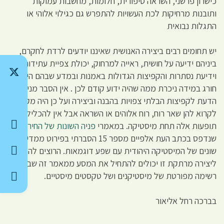
כישרון פרשני, השראה סיפורית, חלומות, מחשבות עמוקות
ותובנות מרחיקות לכת העשויות להתפרש גם כגילוי אלוהי או
התגלות נבואית
יש תחומים רבים ביצירה האנושית שאיננו יודעים לרדת לחקרם,
ביניהם ידיעה על חושית, ראייה למרחוק, יכולת צפיית עתידות
וידיעת נסתרות והקפיצות הגדולות באמנות ובמדע שבהם היוצר
חורג במידה ניכרת ממה שהיה ידוע קודם לכן . אין הסבר מניח את
הדעת לקפיצות הבלתי צפויות בהבנה וביצירה ועל כן היה מקובל
לקרוא להן שאר רוח, רוח אלוהים או השראה אבל אין להכליל
תופעות אלה תחת מיסטיקה. במאמרי
פניה השונות של החירות
שנדפס בכתב העת אלפיים מספר 15 הסברתי בפירוט ממדים
שונים של המיסטיקה היהודית עם שפע דוגמאות. הרוצים להתוודע
ליצירה מרתקת זו יכולים להתחיל את המסע ממאמר זה שבסופו
רשימה מפורטת של מיסטיקנים ושל טקסטים מיסטיים.
בברכה רחל אליאור