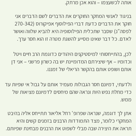
אותה לכשעצמו – והוא אכן מרתק.
בניגוד לאנשי המחקר החוקרים את הדברים לשם הדברים אני
חוקר את הדברים כדעת דברי הפילוסוף אפיקורוס (270-342
לפסה"נ) שסבר שתכלית הפילוסופיה היא להביא שלווה ואושר
לאדם. כל דבר שאינו מסייע להשגת מטרה זו הוא חסר ערך.
לכן, בהתייחסותי למיסטיקנים היהודים כדוגמת הרב חיים ויטל
וכדומיו – אף שיצירתם המדומיינת יש בה כשרון פרשני – אני דן
אותם ושופט אותם בהקשר הריאלי של זמננו.
ולדעתי, דמיונם חסר הגבולות מעמיד אותם על גבול אי שפיות עד
כדי מחלת נפש היות ונראה שהם מיחסים לדמיונם מציאות של
ממש.
אתן לך דוגמה, שנראה שפרופ' רחל אליאור תתייחס אליה בהיבט
המחקרי כלומר, מצד התמודדות הרבנים בזמנים קשים והיא
תראה את היצירה שבה מבלי לשפוט את הרבנים מבחינת שפיותם.