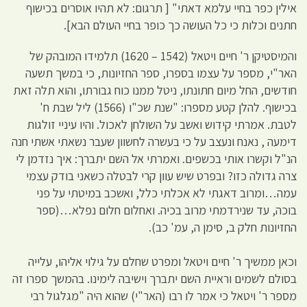
אילין כפר בחיי עלמא דאתי" [ תרגום: לא תהיו אוסרים בכישוף
חתנים וכלות כי כל העושה כך כופר בחיי העולם הבא].
והמיסטיקן ר' חיים ויטאל (1542 – 1620) תלמידו המובהק של
האר"י, מספר על עצמו בספרו, ספר החזיונות, כי במשך תשעה
חודשים, החל מיום חתונתו, ניטל ממנו כוח גבורתו, והוא תלה זאת
בכישוף. להלן קטע מספרו: "שנת שכ"ו (1566) ליל שבת ח'
לטבת. אמרתי קידוש ואשב על השולחן לאכול. והיו עיניי זולגות
דימעה , נאנח ונעצב על כי בעשרה לחשוון שעבר נשאתי אשתי חנה
הנ"ל וקשרו אותי בכשפים. ואמרתי אל השם יתברך: איך נזדמן לי
צרה גדולה כזו? ובפרט שיש עוון קרי לבטלה כשאני בודק עצמי
עמה…ומרוב דאגתי לא אכלתי כלל, ואשכב במיטתי על פני
בוכה, עד שנירדמתי מרוב בכיה. ואחלום חלום נפלא…(ספר
החזיונות חלק ב, סימן ה, עמ' כב).
וכאן ממשיך ר' חיים ויטאל ומפרט שחלם על גילוי אליהו, עלייה
בסולם לשמים וראיית השם יתברך וישיבה לימינו. בהמשך ספרו זה
מספר ר' ויטאל כי אמר לו רבו (האר"י) שהוא היה "מגלגול רבי