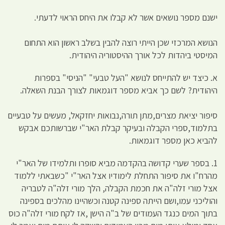
ישנם מספר נושאים אשר לא קבלו את היחס הראוי לדעתי.
הנושא המרכזי שכן הייתי רוצה להבין בשלב ראשון הוא התחום
המיסטי ביהדות לכל אורך ההיסטוריה היהודית.
א. כיצד יש להתייחס לנושא "העל טבעי" "הניסי" בספרות
היהודית? לשם כך אביא מספר דוגמאות לצורך הבנת השאלה.
סיפור יציאת מצרים,מתן תורה,נבואות יחזקאל, מעשים על טבעיים
בתלמוד,ספרי הקבלה ובעיקר קבלת האר"י שברשותכם אבקש
להביא כאן מספר דוגמאות.
1. בספר שערי קדושה בהקדמה מביא סופרו ותלמידו של האר"י
מהרח"ו את סיפור התחלת לימודיו אצל האר"י "כשבאתי ללמוד
אצל מורי זלה"ה את חכמת הקבלה, הלך מורי זלה"ה לטבריה
והוליכני עמו,ושם הייתה ספינה קטנה וכשהיינו מהלכים בספינה
בתוך המים כנגד העמודים של ב"ה הישן ,אז לקח מורי זלה"ה כוס