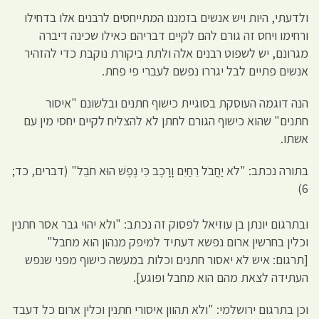
ולדעתי, היות ויש אנשים בזמננו המתייחסים לרבנים אלו בדחילו
ורחימו ויחס זה גורם להם לקיים דבריהם כאילו שכינה דיברה
מגרונם, יש לשפוט רבנים אלה ולתת ביקורת נוקבת כדי להזהיר
אנשים פתיים לבל יגררו נפשם לעברי פי פחת.
הנה דוגמה העוסקת בסוגיית כישוף חתנים ובלשונם "איסור
חתנים" שהוא כישוף הגורם לחתן לא להצליח לקיים יחסי מין עם
אשתו.
בתורה נכתב: "לֹא יַחֲבֹל רֵחַיִם וָרָכֶב כִּי נֶפֶשׁ הוּא חֹבֵל" (דברים, כד;
6)
ובתרגום יונתן בן עוזיאל לפסוק זה נכתב: "ולא יהוי גבר אסר חתנין
וכלין בחרשין ארום נפשא דעתיד למיפק מנהון הוא מחבל"
[תרגום: איש לא יאסור חתנים וכלות במעשה כישוף מפני שנפש
העתידה לצאת מהם הוא מחבל ופוגע].
וכן בתרגום ירושלמי: "ולא תהוון איסורי חתנין וכלין ארום כל דעבד