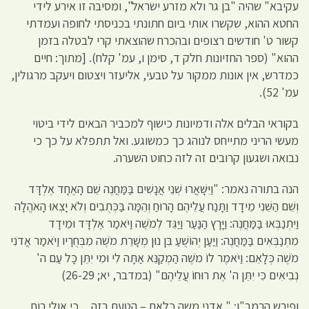
עקיבא" שהיה "בן גר ולא מזרע ישראל", ומסיבה זו אירע לידי
החטא ההוא, שקשרו אותי ביום חתונתי בכניסתי לחופה ועמדתי
קשור ט' חודשים רצופים ובהכרח שהוצאתי קרי לבטלה בזמן
ההוא" (ספר החזיונות חלק ד, סימן ו, עמ' קלח). [מתוך: חיים
כמדרש, אין אונות ממקור על טבעי, אליעזר ויצטום ויעקב מרגולין,
עמ' 52).
בקוראי הבלים אלה ודמיונות כישוף למכביר הבאים לידי ביטוי
מעשי הריני מתייחס לנוהג כך כמשוגע. ואל תתפלא על כך כי
נבואה ושגעון קרובים זה לזה כחוט השערה.
הנה בתורה נאמר: "וַיִּשָּׁאֲרוּ שְׁנֵי אֲנָשִׁים בַּמַּחֲנֶה שֵׁם הָאֶחָד אֶלְדָּד
וְשֵׁם הַשֵּׁנִי מֵידָד וַתָּנַח עֲלֵיהֶם הָרוּחַ וְהֵמָּה בַּכְּתֻבִים וְלֹא יָצְאוּ הָאֹהֱלָה
וַיִּתְנַבְּאוּ בַּמַּחֲנֶה: וַיָּרָץ הַנַּעַר וַיַּגֵּד לְמֹשֶׁה וַיֹּאמַר אֶלְדָּד וּמֵידָד
מִתְנַבְּאִים בַּמַּחֲנֶה: וַיַּעַן יְהוֹשֻׁעַ בִּן נוּן מְשָׁרֵת מֹשֶׁה מִבְּחֻרָיו וַיֹּאמַר אֲדֹנִי
מֹשֶׁה כְּלָאֵם: וַיֹּאמֶר לוֹ מֹשֶׁה הַמְקַנֵּא אַתָּה לִי וּמִי יִתֵּן כָּל עַם ה'
נְבִיאִים כִּי יִתֵּן ה' אֶת רוּחוֹ עֲלֵיהֶם" (במדבר, יא; 26-29)
ופירש הרמב"ן: " אדני משה כלאם – הטעם בזה…כי אולי רוח