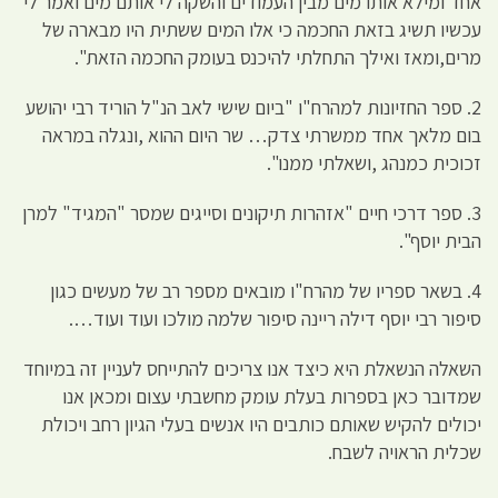
אחד ומילא אותו מים מבין העמודים והשקה לי אותם מים ואמר לי
עכשיו תשיג בזאת החכמה כי אלו המים ששתית היו מבארה של
מרים,ומאז ואילך התחלתי להיכנס בעומק החכמה הזאת".
2. ספר החזיונות למהרח"ו "ביום שישי לאב הנ"ל הוריד רבי יהושע
בום מלאך אחד ממשרתי צדק… שר היום ההוא ,ונגלה במראה
זכוכית כמנהג ,ושאלתי ממנו".
3. ספר דרכי חיים "אזהרות תיקונים וסייגים שמסר "המגיד" למרן
הבית יוסף".
4. בשאר ספריו של מהרח"ו מובאים מספר רב של מעשים כגון
סיפור רבי יוסף דילה ריינה סיפור שלמה מולכו ועוד ועוד….
השאלה הנשאלת היא כיצד אנו צריכים להתייחס לעניין זה במיוחד
שמדובר כאן בספרות בעלת עומק מחשבתי עצום ומכאן אנו
יכולים להקיש שאותם כותבים היו אנשים בעלי הגיון רחב ויכולת
שכלית הראויה לשבח.