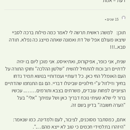
דעת – אמת
15 שנים •
תוכן: למשה: ראשית תרשה לי לאמר כמה מילות ברכה לסביי
שיצאו מעולם אפל של דת ואמונה שאתה מייצג כה נפלא. תודה
סבא..!!!
שנית, אני כופר, אפיקורוס, ואתיאיסט. אני מוכן ליום בו יהיה
לדתיים רוב וכוח להתחיל להשית "שלטון ההלכה" וחוקי התורה על
העם האומלל החי כאן. כל דעותיי ועמדותיי בנושא תמיד נדחו
בחיוך וזילזול ע"י חילוניים שביטלו דבריי. הם גם התנחמו שהדתיים
הציוניים לפחות עובדים, משרתים בצבא ותורמים…….. עכשיו
ברור לי שלא טעיתי נוכח דבריך כאן ושל עמיתך "אלי" בעל
"הערה חשובה" בדיון בשם זה.
אתם, כמסתבר מסוכנים, לציבור, לעם ולמדינה. כמו שנאמר:
"היזהרו בתלמידי חכמים כי טוב לא ייצא מהם….".