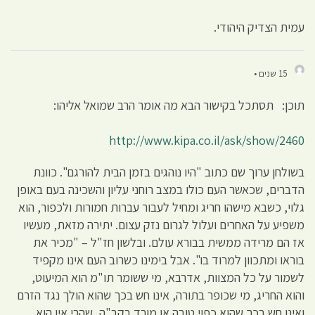
עמית הצדיק היהודי.
15 שנים •
תוכן: תסתכל בקישור הבא מה אומר הרב שמואל אליהו:
http://www.kipa.co.il/ask/show/2460
בשולחן ערוך שם כתוב "היו נוהגים בזמן הבית להורגם". כוונת
הדברים, שכאשר העם כולו במצב רוחני עליון והשכינה בעם באופן
גלוי, כשבא מישהו חריג ומחיל לעבור עברות חמורות ולכפור, הוא
משפיע על האחרים ועלול לגרום נזק עצום. יתירה מזאת, מעשיו
אז הם מרידה ממשית בבורא עולם. ובלשון חז"ל – "מכיר את
בוראו ומתכוון למרוד בו". אבל בימינו כשרוב העם אינו מקפיד
לשמור על כל המצוות, אדרבא, מי ששומר תו"מ הוא המיעוט,
והוא החריג, מי שכופר בתורה, אינו חש בכך שהוא הולך נגד הזרם
ואינו חש בכך שהוא כפוי טובה או מורד בקב"ה, שהרי אין הוא