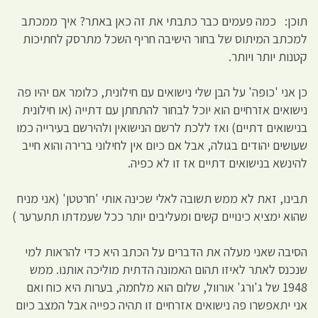
תוכן: כמה פעמים כבר כתבתי את זה כאן באתר? איך ממכתב
למכתב המיתוס של בחור הישיבה חריף השכל מתרסק לחתיכות
קטנות יותר ויותר.
כן אני 'כופה' על הבן שלי נישואים עם חילונית, כלומר אם יהיו פה
נישואים אזרחיים הוא יוכל לבחור להתחתן עם דתייה (או חילונית
בנישואים דתיים) ואז ללכת לרשם הנישואין ולהירשם בעירייה כמו
שעושים יהודים בגולה, אבל אם כיום אין לחילוני ברירה והוא חייב
להינשא בנישואים דתיים אז זו לא כפיה.
תבינו, זאת לא ממש תשובה לאלי שכינה אותי 'חרטטן' (אני מניח
שהוא ימציא כינויים קשים ומעליבים יותר ככל שעמדתו תתערער )
הסיבה שאני מעלה את הדברים על הכתב היא כדי להראות למי
שנכנס לאתר לאיזו תהום האמונה הדתית מוליכה אותנו. ממש
1948 של ג'ורג' אורוול, שלום הוא מלחמה, בערות היא כוח ואם
אני יתאפשרו פה נישואים אזרחיים זו תהיה כפייה אבל המצב כיום