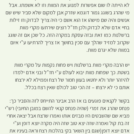
לא הייתה לו שום אפשרות למנוע את המוות וזו לא אשמתו. אבל
מי שהרג בשוגג גמור דוגמא שזרק אבן למקום שלא סביר שיש שם
אנשים והיה שם מישהו אז הוא אשם כי היה צריך לבדוק וזו זילות
בחיי אדם שלא לבדוק ולכן חז"ל רוצים שירתעו מקרי מוות
ברשלנות כמו זאת ובזה עסקת במקרה הזה. כל שכן אם זה שוגג
שקרוב למזיד שהלך עם סכין בחושך אז צריך להרתיעו ע"י איום
במוות שלא יגרם מוות.
יש הרבה מקרי מוות ברשלנות ויש פחות נקמות על מקרי מוות
בשטח. כך שפחות מוות יבוא לעולם ע"י חז"ל ובני אדם ילמדו
להיזהר יותר ולא יחטאו בעוון חמור של רצח וממילא לא ירצחו
אותם כי לא ירצחו – זה הכי טוב לכולם שאין רצח בכלל.
בקשר לקנאים פוגעים בו אז הרב אבינר התייחס לזה והסביר כך:
פנחס שהרג את זמרי (שהיה פנחס קנאי להשם במובן החיובי) רש"י
מביא שם שהשבטים היו מבזים אותו ואמרו שרצח אבל יצאה אחרי
זה בת קול ואמרה שזה יצא טוב שזה היה מקרה יוצא דופן וע"י
אדם יוצא דופן(שגם בין השאר בקי בהלכות רצח וראה בעיניו את