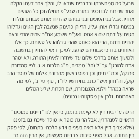
שבעל פה ממחשבתו ובדברים שנראו לו, והלך אחר דעתו הקלה
ואחר שרירות לבו וכפר בתורה שבע"פ תחילה וכן כל הטועים
אחריו. אבל בני הטועים ובני בניהם שהדיחו אותם אבותם ונולדו
במינות וגדלו אותן עליו, הרי הן כתינוק שנשבה לבין הגוים וגדלוהו
הגוים על דתם שהוא אנוס. ואע"פ ששמע אח"כ שהיה יהודי וראה
יהודים ודתם, הרי הוא כאנוס שהרי גדלוהו על טעותם. כך אלו
האוחזים בדרכי אבותיהם שתעו. לפיכך ראוי להחזירן בתשובה
ולמשוך אותם בדרכי שלום עד שיחזרו לאיתן התורה. ולא ימהר
אדם להורגן" עכ"ל (הל' ממרים, פ"ג הלכות א-ג. לפי מהדורת
פרנקל, וכת"י תימן וכן דפוס ראשון מהדורת צילום של מוסד הרב
קוק). וה"חזון איש" כתב בחידושיו ליו"ד, סוף סי' ב', לפי מה
שראה במהד' וילנא המצונזרת, שם חסרות שלש המלים
האחרונות. ולכן אין מסקנותיו נכונים).
הריגה ע"י בית דין לא קיימת בזמנו, כי אין לנו "דיינים סמוכים"
הראויים לסנהדרין. אבל הריגת כופר או מוסר שייכת גם בזמננו
(שלא צריך דיין אלא ראיה בעיניים וידע הלכתי בתחום), לפי פסק
דין התורה. אבל מפני סיבות צדדיות מעשיות, אין הדין הזה בר