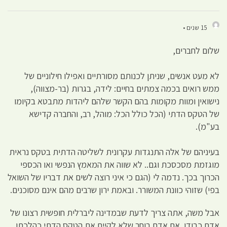
15 שנים •
שלום לחברים,
לא מעט אנשים, שניתן לכנותם מסורתיים ואפילו חילוניים של
ממש רואים בכמה צמתים בחיים: לידה, בגרות (בר-מצווה),
נישואין ומוות מקומות בהם הקשר שלהם ליהדות מתבטא בקיומו
של הטקס הדתי (הכל כולל הכל: מוהל, רב, והחברה קדישא
בע"מ).
בעיניהם של אלה התנגדות עקרונית לשליטה הדתית בטקס נראית
מוגזמת מסכסכת וגם.. לא שווה את המאמץ הנפשי ואו הכספי
הכרוך בכך. נדמה לי (הגם כי איני רוצה לשים את דבריו של השואל
בפי) שזוהי כוונת המשורר. ובאמת ירון שרבים מהם אינם מסוכנים.
אבל משה, אתה צריך לדעת שבמדינה ליברלית חופשית רצונו של
אדם כבודו. אם אדם בוחר שלא לקיים את הטקס הדתי כהלכתו