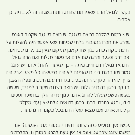
בקשר לגואל הדם שאמרתם שהורג רותח בשגגה זה לא בדיוק כך
אסביר:
יש 3 רמות להלכה ברוצח בשגגה יש רוצח בשגגה שקרוב לאונס
שהרג את חברו בנסיבות בלתי שכיחות שאי אפשר היה להעלות על
הדעת מקרה כזה, כגון שזרק אבן שמקום שאין בני אדם שכיחים,
ואם זרק ופגעה והרגה שם אדם אז פטור מגלות ואם הרגו גואל
הדם אז גואל הדם חייב מיתה – כך שאסור להרוג אותו. יש שוגג
גמור שזו דרגת ביניים שאמנם לא היה במעשהו כל פשע, אבל היה
צריך להיזהר כגון שהייתה בכיס בגדו וידע בה ושכח, ונפלה האבן
והזיקה בכגון זה חייב גלות. יש רוצח בשגגה שקרוב למזיד, שעשה
מעשה פשע שעלול להרוג אדם, כגון שהיה הולך בחשיכה וסכים
בידו, ופגע בחברו והרגו. בכגון זה אינו גולה שאין ערי מקלט
קולטות אותו, ואם מצאו גואל הדם בכל מקום והרגו פטור.
עכשיו איך נמעיט כמה שיותר זהירות במוות את האנשים? אם
מישהו שוגג שכמעט אונס אז אין טעם להרגו כמובן וזו ההלכה כי