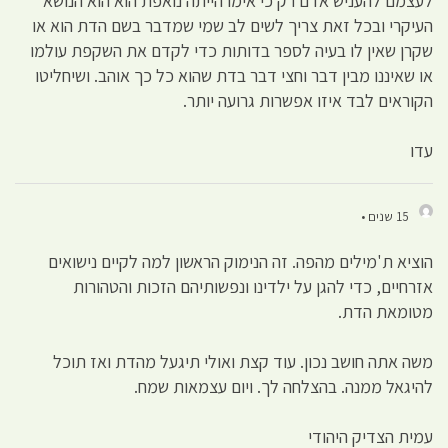
לעצמם להעניש אדם רק כי אימו הייתה נואפת הוא הוא הנושא
העיקרי ובכל זאת צריך לשים לב שמי שמדבר בשם הדת הוא או
שקרן שאין לו בעיה לספר בדותות כדי לקדם את השקפת עולמו
או שאיננו מבין דבר וחצי דבר בדת שהוא כל כך אוהב. ושיחליטו
הקוראים לבד איזו אפשרות גרועה יותר.
עדו
15 שנים •
הוציא ת'מילים מהפה. זה הנימוק הראשון למה לקיים נישואים
אזרחיים, כדי להגן על ילדינו ונפשותיהם הזכות והטהורות
מטומאת הדת.
משה אתה חושב נכון. עוד קצת ואולי תיגעל מהדת ואז תוכל
להיגאל ממנה. בהצלחה לך. ויום עצמאות שמח.
עמית הצדיק היהודי