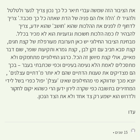
את הציבור הזה שמשה עברי תיאר כל כך נכון צריך לנער ולטלטל
ולהגיד לו 'הלו! אלו הם פניה של הדת שאתה כל כך מכבד.' צריך
לדחוף לו לפנים את ההלכות שהוא 'חושב' שהוא יודע, צריך
להבהיר לו כמה הלכות חשוכות וגזעניות הוא לא מכיר בכלל.
מבחינת הציבור החילוני יש כאן תערובת מעורפלת של קצת חגים,
קצת סבא חביב עם זקן לבן , קצת גמרא ותקיעות שופר, שום דבר
מאיים, אולי קצת מיושן זה הכל. כרגע החילוניים מתחמקים ולא
מתסכלים לאמת הלא נעימה בעיניים וכפי שכתבתי בעבר – בכך
הם מצדיקים את טענות הדתיים שהם לא יותר מ'דתיים עצלנים' ,
יוצא מכך שדווקא מי מהחילונים שאינו 'עצלן' יפול כפרי בשל לידי
המחזירים בתשובה כפי שקרה לירון ידען הרי כשהוא יקום לחקור
ולדרוש הוא ישמע רק צד אחד ולא את הצד הנכון.
עדו
15 שנים •