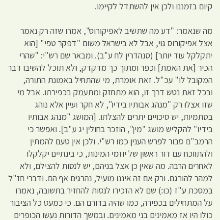
קיום בזמננו ולכן אין להשתדל לקיימו.
מה שנאמר: "דע מה שתשיב לאפיקורוס", אמרו שזה רק נאמר
אצל אפיקורוס גוי, אבל לא בישראל משום "דפקר טפי" [הוא
יתקלקל עוד יותר] (סנהדרין לח ע"ב). ומבאר שם רש"י: "שהרי
הכיר [את האמת] וכפר ומתוך כך מדקדק, ולא תוכל להשיבו דבר
המקובל לו" עכ"ל. זאת אומרת, מי שהתחיל באמונת התורה,
ובכל זאת נטש דרך זו, הוא מתחזק ומתעמק בכפירתו. אבל מי
שזו אצלו רק "מנהג אבותיו בידיו", לא חקר ועיין אלא נוהג
בסתמיות, יש סיכויים יתרים להצלתו. [המושג "מנהג אבותיו
בידיו" להקליש מושג "מין", הוזכר בחולין יג ע"ב]. ואפשר כי
הרמב"ם סבור לפרש הענין כמו רש"י. ולכן אין טעם להמתין
ולהתווכח עם דור ראשון של יוזמי המינות, כי בינתיים יקלקלו
לאחרים הרבה. מה שאין כן אצל בניהם, יש לנסות להצילם, ולא
למהר להורגם. ורק אם זה איננו מועיל, נהרגים אף הם. ודברי חז"ל
במסכת ע"ז (כו:) שם לא הזכירו לנסות להחזיר בתשובה, נאמרו
על המתחילים בכפירה, כמו שהיה בדורם הם. כי כמעט כל הציבור
כולו היו אז מאמינים בני מאמינים. ובמשך הדורות נעשו הכופרים