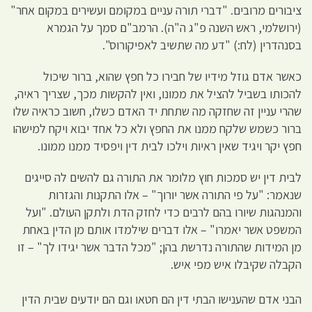
ציבורים מרובים. "דברי תורה עניים במקומם ועשירים במקום אחר"
(ירושלמי, ראש השנה פ"ג ה"ה). הרמב"ם סמך על הגמרא
בסנהדרין (לח:) "דע מה שתשיב לאפיקורוס".
כאשר אדם גוזל מידיו של חבירו כל חפץ שהוא, ברור שיכול
להכותו בשביל להציל את ממונו, ואין להקשות מכך, שצריך ראיה,
שהרי עניין זה שחזקה מה שתחת יד האדם כשלו, חשוב כראיה שלו
ברור כשמש שלקח ממנו את החפץ ולא כל אחד יבוא ויקח למישהו
חפץ יקר ויגיד שאין ראיות וילכו לבית דין ויפסיד ממנו ממונו.
לבית דין יש סמכות חוץ מלומר את התורה גם להשים לה סייגים
שנאמר: "על פי התורה אשר יורוך" – אלו התקנות והגזרות
והמנהגות שיורו בהם לרבים כדי לחזק הדת ולתקן העולם. "ועל
המשפט אשר יאמרו" – אלו דברים שילמדו אותם מן הדין באחת
מן המידות שהתורה נדרשת בהן; "מכל הדבר אשר יגידו לך" – זו
הקבלה שקיבלו איש מפי איש.
הבני אדם שהענישו הבתי דין הם חטאו וגם הם יודעים שבית הדין