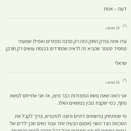
דעת – אמת
15 שנים •
עדו אתה צודק החוק הזה רק מרבה ממזרים ואפילו שמעתי
מחסיד סטמר שהביא זה לראיה שהחרדים בכנסת עושים רק חורבן.
שראלי
15 שנים •
אני רואה שאת נושא הממזרות כבר מיצו, אז אני אתייחס לנושא
נוסף, כמי שקצת מבין בנושאים האלו.
מי שמתחתן בנישואים דתיים ורוצה להתגרש, צריך לקבל את
הסכמת הצד השני (אמנם הבעיה יותר עבור נשים שכן ילדים של
גברים נשואים לא יהיו ממזרים אבל בכל מקרה לעניין ההסכמה