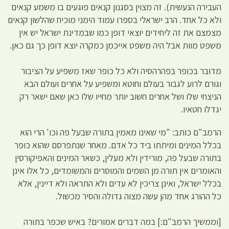
העבירה הנעשית). זה מצוין בסגנון קנאים פוגעים בו משמע קנאים
ולא כל אחד. הרב ישראלי בספרו עמוד הימני מוכיח שהלשון קנאים
מצמצם את זה ליחידים יוצאי דופן כמו שבמדינת ישראל יש אין
משפט מוות אבל היה משפט אייכמן כמקרה יוצא דופן כך גם כאן.
מדובר בכופר בפהרהסיה ולא כל כופר שאז משפיע על הציבור
וגורם לרוע לגבור בעולם וחוטא ומשפיע על אחרים ועולם הבא
הניצחי שלו ושל אחרים חשוב יותר מחייו שלו כאן שאם ישאר רק
יגדלו חטאיו.
הרמב"ם כותב: "מי שאינו מאמין בתורה שבעל פה וכו' הרי הוא
בכלל המינים ומיתתו ביד כל אדם. מאחר שנתפרסם שהוא כופר
בתורה שבעל פה, מורידין ולא מעלין, כשאר המינים והאפיקורסין
והאומרים אין תורה מן השמים והמוסרים והמשומדים, כל אלו אינן
בכלל ישראל, ואינן צריכין לא עדים ולא התראה ולא דיינין, אלא
כל ההורג אחד מהן עשה מצוה גדולה והסיר מכשול.
[וממשיך הרמב"ם:] במה דברים אמורים? באיש שכפר בתורה