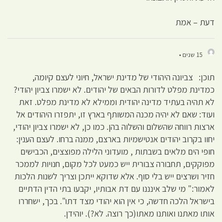
דעת – אמת
15 שנים •
תוכן: צביונה היהודי של מדינת ישראל, חיוני לעצם קיומה,
כמדינת מפלט לדורות הבאים של יהודים. לא ישמרו צביון יהודי?
לא תהיה בעתיד מדינה יהודית וממילא לא מדינת מפלט. זאת
ועוד: שאם לא יהיה מכנה המשותף בארץ זו, יתפזרו היהודים אל
ארצות רווחה שהשלום והשלוה בהן. כמו כן, לא ישמרו צביון יהודי,
יחוו בקרוב יהודים אנטישמיות בארצם, ממנה ברחו. לעצם הענין:
חופי הים מלאים בשבתות , מועדוני הלילה מפוצצים, הכבישים
מפוקקים, תחבורה צבורית ייש כמעט לכל מקום, חנויות לממכר
חזיר ושרצים ייש בלי סוף. אלא שדוקא ייתכן וצריך לשנות הלכות
לאמור:" מי שלב אינננו עם דת אבותיו, יקבעו בתי הדין הדתיים
בישראל הלכה חדשה, כי אין הוא יהודי מצד דתו". בכך, ישחררו
אותו מאתנו ואותנו מאתו(כך רוצה. לא?). יוהידן.