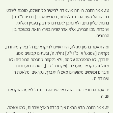
טז. אמר החבר: הייתה מועמדת להישיר כל העולם, מוכנת לשבטי
בני ישראל מעת הפרד הלשונות, כמו שנאמר: [דברים ל"ב ח]
בהנחל עליון גוים, ולא נתכן לאברהם שידבק בעניין האלוקי,
ושיכרות עמו הברית, אלא אחר שהיה בארץ הזאת במעמד בין
הבתרים.
ומה תאמר בהמון סגולה, היו ראויים להיקרא עם ה' בארץ מיוחדת,
נקראת [שמואל א' כ"ו י"ט] נחלת ה', ובעתים קבועים ממנו
יתברך, לא מהסכמה עליהם, ולא נלקחת מחכמת הכוכבים ולא
מזולתה, נקראו: מועדי ה' [ויקרא כ"ג ב], בטהרות ועבודות
ודברים ומעשים משוערים מאצלו יתברך, נקראים: מלאכת ה'
ועבודת ה'.
יז. אמר הכוזרי: בסדר הזה ראוי שיראה כבוד ה' לאומה הנקראת
עם ה'.
יח. אמר החבר: הלא תראה איך קבלה הארץ שבתות, כמו שאמר: