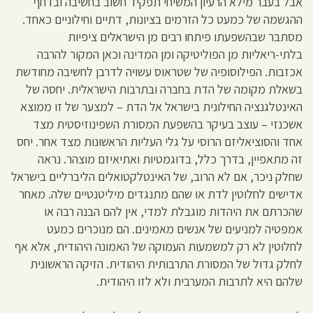
אבל בעבר מילא הרעיון המשיחי תפקיד חשוב בחשיבה ובדחף
ההגשמה של כמעט כל הזרמים בציונות, דתיים וחילוניים כאחד.
מסתבר שבהשפעתו פיתחו רבים מן הישראלים ציפיות
בלתי-ריאליות מן הפוליטיקה ומן המדינה וכאן המקור להרבה
אכזבות. הפילוסופיה של שטראוס עשויה לדרבן לחשיבה מחודשת
בשאלת מקומה של הדת בחברה ובתרבות הישראלית. יחסה של
האינטלגנציה החילונית בישראל אל הדת – למצער של זו ממוצא
אשכנזי – עוצב בעיקר בהשפעת המסורת השפינוזיסטית מצד
אחד והסוציאליזם הרוסי על גלי העליות הראשונות מצד אחר. יחס
זה מתאפיין, בדרך כלל, בדוגמטיות ואתיאיזם מוצהר. נראה
שחלק ניכר, אם לא הרוב, של האינטלקטואלים הליברליים בישראל
אדישים לחלוטין לדת או שהם מתנגדים מיליטנטיים שלה. מאחר
שהכרתם את היהדות מוגבלת למדי, אין להם הבנה רבה או
אמפטיה למניעים של אנשים מאמינים. הם מנוכרים כמעט
לחלוטין לא רק למשמעות העמוקה של האמונה היהודית, אלא אף
לחלק גדול של המסורת התרבותית היהודית. הזיקה הראשונית
שלהם היא לתרבות המערבית ולא לזו היהודית.