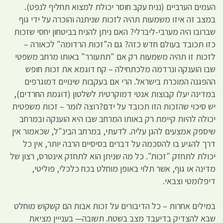
העמים הערביים (נניח עקב חוסר יכולת למצוא תחליף לנפט).
במצב זה איזו משמעות תהיה לזכות שניתנה והוכרה על ידי גוף
שברובו היה מערבי-ליברלי? האם ניתן להניח בביטחון יחסי שזכות
כזו תכובד בעולם חדש כזה? גם ה"זכות הרדומה" לכאורה –
לזכות זו תהיה משמעות רק אם "תתעורר" באותו מרחב משפטי
שבו הוענקה ונרדמה מלכתחילה – קח דוגמא את זכות חופש
ההפגנה המוכרת בישראל. הרי אם בעקבות שינויים דמוגרפים
במדינה יעלו קבוצות אנטי דמוקרטית לשלטון (דוגמת החרדים),
יש סיכוי שהזכות הזו תכובד על ידם?רוצה לומר – זכות משפטית
יכולה להיות קיימת רק באותו המרחב שבו היא הוענקה ובמרחב
שיספק אמצעים להגן עליה. לדעתי, במרחב הבינ"ל, שכאמור אין
דרך להגיע בו להסכמה על דברים בסיסיים הרבה יותר, אין כל
יכולת לתחזק "זכות". כל מה שניתן הוא לתחזק אינטרס, רצון של
מדינה או גוף, אשר תלוי באופן מוחלט בכח כלכלי, פוליטי,
דיפלומטי וצבאי.
במילים אחרות – כל הדיבורים על זכות אבות הם קשקוש מוחלט
שבא להצדיק בדיעבד מצב בשטח. תשובה— בענייין מציאת