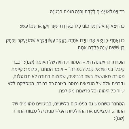
כד וַיִּמְלְאוּ יָמֶיהָ לָלֶדֶת וְהִנֵּה תוֹמִם בְּבִטְנָהּ:
כה וַיֵּצֵא הָרִאשׁוֹן אַדְמוֹנִי כֻּלּוֹ כְּאַדֶּרֶת שֵׂעָר וַיִּקְרְאוּ שְׁמוֹ עֵשָׂו:
כו וְאַחֲרֵי-כֵן יָצָא אָחִיו וְיָדוֹ אֹחֶזֶת בַּעֲקֵב עֵשָׂו וַיִּקְרָא שְׁמוֹ יַעֲקֹב וְיִצְחָק
בֶּן-שִׁשִּׁים שָׁנָה בְּלֶדֶת אֹתָם:
הוכחתו הראשונה היא – המסורת החיה של האומה (שם): "כבר
קיבלו בני ישראל קבלה גמורה" – אומר המחבר, כלומר: קיימת
מסורת מאוששת בשם הנביאים, שמצוות התורה לא תבוטלנה,
ודברים אלה של הנביאים נמסרו בצורה כה ברורה, המסלקת ללא
שיור כל היסוס וכל פרשנות מסולפת.
המחבר משתמש גם בנימוקים בלשניים, בביטויים מסוימים של
התורה, המציינים את ההחלטיות העל-זמנית של מצוות התורה
(שם):