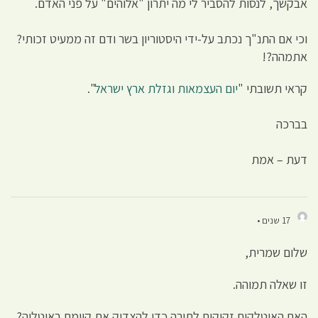
אבקשך, לנסות להסביר לי מה יתרון "אלוהים" על פני האדם.
וכי אם התנ"ך נכתב על-ידי היסטוריון בשר ודם זה ממעיט זכותי?
אתמהה?!
קראי תשובתי "
יום העצמאות וגזלת ארץ ישראל
".
בברכה
דעת – אמת
17 שנים •
שלום שמרית,
זו שאלה תמוהה.
האם האיטלקים זקוקים לתורה כדי להצדיק את קיומם באיטליה?