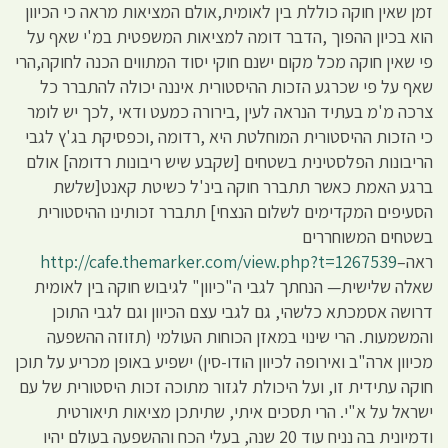
זמן שאין חוקה כוללת בין לאומית,אולם המציאות מראה כי הכיוון
הוא בכיון ההפוך ,הדבר דומה למציאות המשפטית במ'י שאף על
פי שאין חוקה מכל מקום ישנם חוקי יסוד המתווים הכנה לחוקה,הרי
שאף על פי שכרגע הזכות ההיסטורית איננה יכולה להתברר כל
צרכה מ'מ בעתיד הנראה לעין ,בירורה כמעט ודאי ,לכך יש לומר
כי הזכות ההיסטורית המוחלטת היא ,רדומה ,וכפסיקת בג'ץ לגבי
הריבונות הפלסטינית בשטחים [שקבע שיש ריבונות רדומה] אולם
ברגע האמת כאשר תתברר חוקה בינ'ל כשיטת קאנט[שלשת
הסעיפים המקדימים לשלום הנצחי] תתברר זכותינו ההיסטורית
בשטחים המשוחררים
ראה–
http://cafe.themarker.com/view.php?t=1267539
שאלה שלישית— הנחתך לגבי ה"כיוון" לגיבוש חוקה בין לאומית
דרושה אסמכתא כלשהי, גם לגבי עצם הכיוון וגם לגבי התוכן
והמשמעות. הרי שינוי במאזן הכוחות העולמי (תזוזה ההשפעה
מכיוון ארה"ב ואירופה לכיוון הודו-סין) ישפיע באופן מכריע על תוכן
חוקה עתידית זו, ועל היכולת לגזור מתוכה זכות היסטורית של עם
ישראל על א"י. הרי תסכים איתי, שתיתכן מציאות תיאורטית
ודמיונית בה נניח עוד 20 שנה, בעלי הכח וההשפעה בעולם יהיו