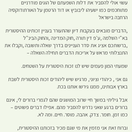
עשוי אולי להסביר את דלות השפעתם של הוגים מודרניים
מתוחכמים כמו ישעיהו ליבוביץ או דוד הרטמן על האורתודוקסיה
הרחבה בישראל
,הדברים מובאים בעקבות דיון שהתעורר בעניין זכותינו ההיסטורית
בא"י השלמה ,ע'פ דין תורה ,חוק המדינה ,והחוק הבינ"ל
,ברשותכם אציג את סדר העניינים בדרך שאלה ותשובה ,וקבלו את
התנצלותי מראש על אריכות הדברים תחילה השאלה –
שמעתי המון פעמים שיש לנו זכות היסטורית על השטחים.
גם אני , כיהודי וציוני, מרגיש שיש ליהודים זכות היסטורית לשבת
בארץ אבותינו, ממנו גירשו אותנו בכח.
אבל גיליתי במשך חיי שרוב המושגים שהם לגמרי ברורים לי, אינם
ברורים ברגע שאני נדרש להסביר מהם. אפילו דברים פשוטים –
כמו זמן. חומר. צדק. אהבה. מוסר. חיים. ומה לא.
וברוח זאת אני מזמין את מי שגם מכיר בזכותנו ההיסטורית,