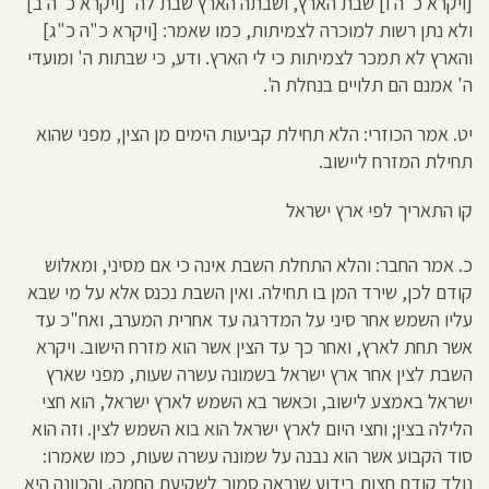
[ויקרא כ"ה ו] שבת הארץ, ושבתה הארץ שבת לה' [ויקרא כ"ה ב]
ולא נתן רשות למוכרה לצמיתות, כמו שאמר: [ויקרא כ"ה כ"ג]
והארץ לא תמכר לצמיתות כי לי הארץ. ודע, כי שבתות ה' ומועדי
ה' אמנם הם תלויים בנחלת ה'.
יט. אמר הכוזרי: הלא תחילת קביעות הימים מן הצין, מפני שהוא
תחילת המזרח ליישוב.
קו התאריך לפי ארץ ישראל
כ. אמר החבר: והלא התחלת השבת אינה כי אם מסיני, ומאלוש
קודם לכן, שירד המן בו תחילה. ואין השבת נכנס אלא על מי שבא
עליו השמש אחר סיני על המדרגה עד אחרית המערב, ואח"כ עד
אשר תחת לארץ, ואחר כך עד הצין אשר הוא מזרח הישוב. ויקרא
השבת לצין אחר ארץ ישראל בשמונה עשרה שעות, מפני שארץ
ישראל באמצע לישוב, וכאשר בא השמש לארץ ישראל, הוא חצי
הלילה בצין; וחצי היום לארץ ישראל הוא בוא השמש לצין. וזה הוא
סוד הקבוע אשר הוא נבנה על שמונה עשרה שעות, כמו שאמרו:
נולד קודם חצות בידוע שנראה סמוך לשקיעת החמה, והכוונה היא