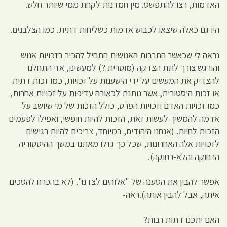
האדמות, רצו להתפשט. מין חמדנות לקחת ממי שיותר חלש.
היו גם כאלה שיצאו לכבוש אדמות כשליחות דתית. כמו הצלבנים.
נראה לי שכאשר התרבות האנושית התחיל להכיר בזכויות אנוש
והורגש צורך לתת הצדקה (מוסרית ?) למעשינו, אזי התחלנו
להצדיק את המעשים על ידי הישענות על זכויות, כמו זכות דתית
או זכות היסטורית, אשר נותנת לכאורה עדיפות על זכויות אחרות,
כמו זכויות האדם וזכויות הפרט, כולל הזכות של מי שיושב על
אדמה להמשיך לעשות זאת, הזכות להיות חופשי, ואפילו לפעמים
הזכות לחיות. (אנחנו היהודים, במיוחד, צריכים להיות רגישים
לזכויות אלה האחרונות, שכל כך גזלו מאתנו במשך ההיסטוריה
הרחוקה והלא-רחוקה).
אפשר להבין את הטענה של "אלוהים לצדנו". (לא בהכרח להסכים
איתה, אבל להבין אותה).ראה-
האם יתכנו דתות רבות?