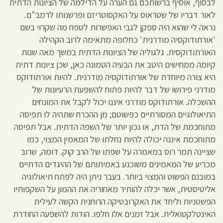
לבסוף, אוסיף ברשותכם גם הערה על הדילמה של הציונות הדתית
לאור דבריו של שטראוס על האקסוטריזם ופרשנותו לרמב"ם.
נראה לי שהוא היה ספקן לגבי האפשרות לטפח מה שקרוי בשם
'אורתודוקסיה מודרנית' כחלופה מתאימה לרוב הקהילה
האורתודוקסית. גלגוליה של הציונות הדתית במשך מאה שנות
קיומה ממחישים היטב את הבעיה הטמונה כאן, שכן ציונות דתית
היא צורה מיוחדת של אורתודוקסיה מודרנית. להיות אורתודוקס
מודרני פירושו של דבר להיות פתוח להשפעת הרעיונות של
ההשכלה. אורתודוקס מודרני איננו יכול לקבל את המונחים
התיאולוגיים המסורתיים כפשוטם; מן ההכרח שתהיה לו תפיסה
מתוחכמת של הדת, או נכון יותר של השפה הדתית. אבל תפיסה
מתוחכמת איננה יכולה להיות נחלתו של המאמין המצוי, כמו
שציינה תמר רוס במאמרה על שפתו של הרב קוק. דומה, שרוב
מכריע של המאמינים משוכנע באמיתותם של ההיגדים הדתיים
במובנם הפשוט והמצוי ביותר. בעבר ניתן היה לפתח תיאולוגיה
אליטיסטית, אשר יכלה להותיר מאחוריה את ההמון על השקפותיו
הפשטניות וליחד את האקרובטיקה הרוחנית הקשה לעילית
האינטלקטואלית. אבל זמנים אלו חלפו. הודות להשפעה החודרת