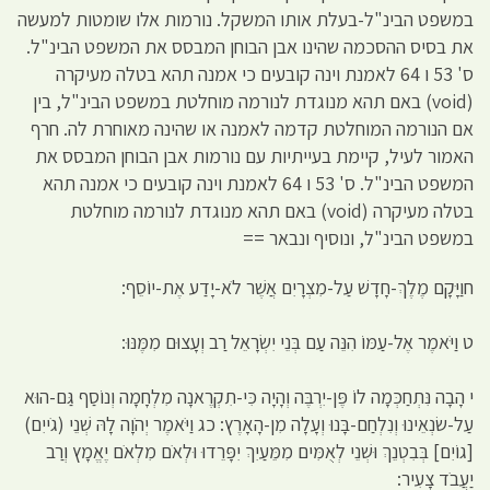
במשפט הבינ"ל-בעלת אותו המשקל. נורמות אלו שומטות למעשה
את בסיס ההסכמה שהינו אבן הבוחן המבסס את המשפט הבינ"ל.
ס' 53 ו 64 לאמנת וינה קובעים כי אמנה תהא בטלה מעיקרה
(void) באם תהא מנוגדת לנורמה מוחלטת במשפט הבינ"ל, בין
אם הנורמה המוחלטת קדמה לאמנה או שהינה מאוחרת לה. חרף
האמור לעיל, קיימת בעייתיות עם נורמות אבן הבוחן המבסס את
המשפט הבינ"ל. ס' 53 ו 64 לאמנת וינה קובעים כי אמנה תהא
בטלה מעיקרה (void) באם תהא מנוגדת לנורמה מוחלטת
במשפט הבינ"ל, ונוסיף ונבאר ==
חוַיָּקָם מֶלֶךְ-חָדָשׁ עַל-מִצְרָיִם אֲשֶׁר לֹא-יָדַע אֶת-יוֹסֵף:
ט וַיֹּאמֶר אֶל-עַמּוֹ הִנֵּה עַם בְּנֵי יִשְׂרָאֵל רַב וְעָצוּם מִמֶּנּוּ:
י הָבָה נִּתְחַכְּמָה לוֹ פֶּן-יִרְבֶּה וְהָיָה כִּי-תִקְרֶאנָה מִלְחָמָה וְנוֹסַף גַּם-הוּא
עַל-שׂנְאֵינוּ וְנִלְחַם-בָּנוּ וְעָלָה מִן-הָאָרֶץ: כג וַיֹּאמֶר יְהֹוָה לָהּ שְׁנֵי (גֹייִם)
[גוֹיִם] בְּבִטְנֵךְ וּשְׁנֵי לְאֻמִּים מִמֵּעַיִךְ יִפָּרֵדוּ וּלְאֹם מִלְאֹם יֶאֱמָץ וְרַב
יַעֲבֹד צָעִיר: