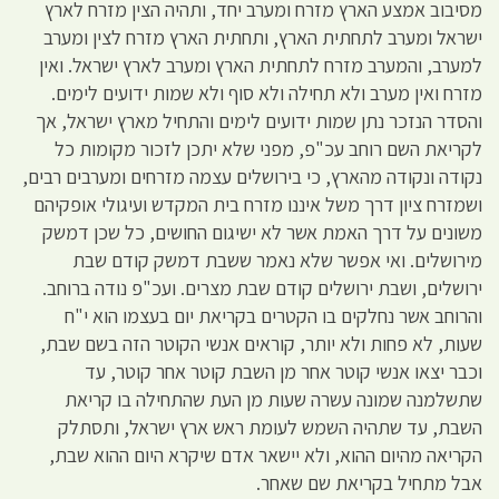
מסיבוב אמצע הארץ מזרח ומערב יחד, ותהיה הצין מזרח לארץ
ישראל ומערב לתחתית הארץ, ותחתית הארץ מזרח לצין ומערב
למערב, והמערב מזרח לתחתית הארץ ומערב לארץ ישראל. ואין
מזרח ואין מערב ולא תחילה ולא סוף ולא שמות ידועים לימים.
והסדר הנזכר נתן שמות ידועים לימים והתחיל מארץ ישראל, אך
לקריאת השם רוחב עכ"פ, מפני שלא יתכן לזכור מקומות כל
נקודה ונקודה מהארץ, כי בירושלים עצמה מזרחים ומערבים רבים,
ושמזרח ציון דרך משל איננו מזרח בית המקדש ועיגולי אופקיהם
משונים על דרך האמת אשר לא ישיגום החושים, כל שכן דמשק
מירושלים. ואי אפשר שלא נאמר ששבת דמשק קודם שבת
ירושלים, ושבת ירושלים קודם שבת מצרים. ועכ"פ נודה ברוחב.
והרוחב אשר נחלקים בו הקטרים בקריאת יום בעצמו הוא י"ח
שעות, לא פחות ולא יותר, קוראים אנשי הקוטר הזה בשם שבת,
וכבר יצאו אנשי קוטר אחר מן השבת קוטר אחר קוטר, עד
שתשלמנה שמונה עשרה שעות מן העת שהתחילה בו קריאת
השבת, עד שתהיה השמש לעומת ראש ארץ ישראל, ותסתלק
הקריאה מהיום ההוא, ולא יישאר אדם שיקרא היום ההוא שבת,
אבל מתחיל בקריאת שם שאחר.