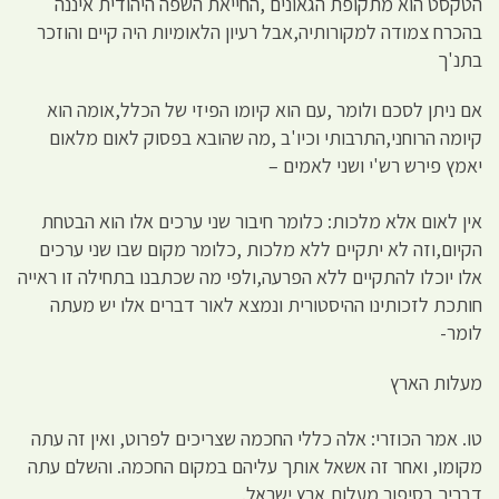
הטקסט הוא מתקופת הגאונים ,החייאת השפה היהודית איננה
בהכרח צמודה למקורותיה,אבל רעיון הלאומיות היה קיים והוזכר
בתנ'ך
אם ניתן לסכם ולומר ,עם הוא קיומו הפיזי של הכלל,אומה הוא
קיומה הרוחני,התרבותי וכיו'ב ,מה שהובא בפסוק לאום מלאום
יאמץ פירש רש'י ושני לאמים –
אין לאום אלא מלכות: כלומר חיבור שני ערכים אלו הוא הבטחת
הקיום,וזה לא יתקיים ללא מלכות ,כלומר מקום שבו שני ערכים
אלו יוכלו להתקיים ללא הפרעה,ולפי מה שכתבנו בתחילה זו ראייה
חותכת לזכותינו ההיסטורית ונמצא לאור דברים אלו יש מעתה
לומר-
מעלות הארץ
טו. אמר הכוזרי: אלה כללי החכמה שצריכים לפרוט, ואין זה עתה
מקומו, ואחר זה אשאל אותך עליהם במקום החכמה. והשלם עתה
דבריך בסיפור מעלות ארץ ישראל.