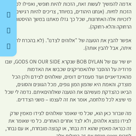
אדמה להמשיך לעשות זאת, הזכות להיות חופשי, ואפילו לפעמים
הזכות לחיות. (אנחנו היהודים, במיוחד, צריכים להיות רגישים
לזכויות אלה האחרונות, שכל כך גזלו מאתנו במשך ההיסטוריה
הרחוקה והלא-רחוקה).
אפשר להבין את הטענה של "אלוהים לצדנו". (לא בהכרח להסכים
איתה, אבל להבין אותה).
יש שיר עם של BOB DYLAN שנקרא GODS ON OUR SIDE, שבו
פרודיה על ההסבר שלהאמריקנים שכבשו את האדמות
מהאינדיאניים ועוד מעמדים דומים, שאלוהים לצידם ולכן הכל
מוצדק. והאמת היא שהמון המון גופים, מכל הגוונים והסוגים,
הביאו כהצדקת מעשיהם את הטענה שאלוהיםאיתם. נדמה לי שכל
מי שיצא לכל מלחמה, אומר את זה לעצמו – משני הצדדים.
מה שברור כאן הוא, שכל מי שאומר שאלוהים לצידו מאמין שרק
לצידו נמצא אלוהים, ולא לצד אחרים האחרים. כל מי שאומר את
זה כנראה מאמין שהוא דת נבחר, או קבוצה מובחרת, או עם נבחר,
למרות שאינו מנסח את זה במילים אלה.