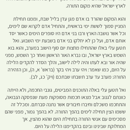
לארץ ישראל שהיא מקום התורה.
והוא המקום שהורד בו אדם מגן עדן בליל שבת, וממנו תחילת
המניין סמוך לששת ימי בראשית, והתחיל אדם לקרוא שם לימים,
וכל אשר נושבה הארץ ורבו בני אדם היו סופרים הימים כאשר יסד
אותם אדם, ועל כן לא יחלקו בני אדם בשבעת ימי השבוע. ואל
תטען עלי באלו שהתחילו מחצות יום סוף הישוב במערב, והוא בוא
השמש בארץ ישראל, ובו נברא האור הראשון ואחר כך השמש, מפני
שהיה אור ובא לעתו והיה לילה לישוב, והלך הסדר להקדים הלילה
על היום, כמו שאמר: ויהי ערב ויהי בקר (בראש' א, ה), וכן הזהירה
התורה: מערב עד ערב תשבתו שבתכם (ויק' כג, לב).
ואל תטען עלי באלה התוכנים המביטים, גונבי החכמה, ולא הייתה
כוונתם לגנוב אבל מצאו חכמות מסופקות מעת שנפסקה הנבואה,
והתחכמו משכלם וחיברו חיבורים אשר נתנה סברתם. ומכלל זה
ששמו הצין תחילה לימים בהפך התורה. לא בהפך גמור, מפני שהם
מסכימים עם אנשי התורה בתחילת היום שהוא מהצין, אך
המחלוקת שבינינו ובינם בהקדימנו הלילה על היום.