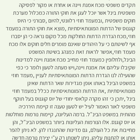
תקדים משפטי מכח אמנת ויינה או אחרת או מקור לפסיקה
משפטית בינל אשר יוכל לעגן את חוקי התורה כמכלול מערכת
חוקים משפטית ,ובמעמד חוזי רלוונטי,להיום ,סבורני כי היוס
קוגנוס של הדתות המונותאיסתיות ,מוצא את חוקי התורה במעמד
חוזי,מכח הגדרת הדתות החולקות מכל מקום נראה כי הן יסברו
אף לשיטתם כי על היהודים שאינם מומרים חלים חוקים אלו מכח
מעמד חוזי,אפשר לראות זאת כמנהג בשיטת המשפט
הבינל,ולחלופין כמעמד חוזי מחייב מכח אמנת ויינה למדינות
שקיבלו עליהם את אמנת ויינה,ויש מעתה לטעון ולומר כי כפי
שהועילה לנו הגדרת הדתות המונותאיסתיות לעניין ,מעמד חוזי
במשפט הבינל באותו אופן מגדירות שאר הדתות שאינן
מונותאיסתיות ,את הדתות המונותאיסתיות ככלל במעמד חוזי
בינל ,יתכן כי זהו מקרה קלאסי יחודי של יוס קוגנוס בעל תוקף
משפטי לאור האמור לעיל יש לטעון טענה זו קיימת היררכיה
מהותית במשפט הבינ"ל. ברמה העליונה, קיימות נורמות מוחלטות
או יוס קוגנס. אלו הנורמות העליונות ביותר במשפט הבינ"ל, והן
מחייבות את כל העולם, גם מדינות שהתנגדו להן. לא ניתן להפר
אותן או להתנות עליהן. ניתן לשנותן רק ע"י יצירת נורמה חדשה