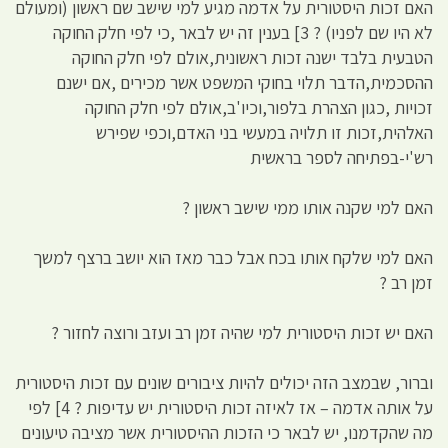
האם זכות היסטורית על אדמה מגיע למי שישב שם ראשון (ומעולם
לא היו שם לפניו) ? 3] בענין זה יש לבאר ,כי לפי חלק החוקה
הטבעית בלבד ישנה זכות ראשונית,אולם לפי חלק החוקה
ההסכמית,הדבר תלוי בחוקי המשפט אשר מכירים ,אם ישנם
זכויות ,כגון הצהרת בלפור,וכיו'ב,אולם לפי חלק החוקה
האלהית,זכות זו תלויה במעשי בני האדם,וכפי שפירש
רש'י-בפתיחה לספר בראשית
האם למי שקנה אותו ממי שישב ראשון ?
האם למי שלקח אותו בכח אבל כבר מאז הוא יושב ברצף למשך
זמן רב ?
האם יש זכות היסטורית למי שהיה זמן רב ועזב ורוצה לחזור ?
וברור, שבמצב הזה יכולים להיות ציבורים שונים עם זכות היסטורית
על אותה אדמה – אז לאיזה זכות היסטורית יש עדיפות ? 4] לפי
מה שהקדמנו, יש לבאר כי הזכות ההיסטורית אשר מציבה טיעונים