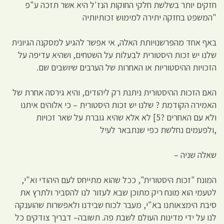
חזקים יותר בשלשת חלקי החוקות הנז'ל היא אשר תזכה ע"פ
"המשפט בחזקה יתירה למימוש זכותיותיה
באף אחד מהפרשנויותת האלה, אי אפשר להגיע למסקנה הגיונית
שלנו יש זכות היסטורית לבעלות על השטחים, ושהיא עדיפה על
הזכויות ההיסטוריות או האחרות של הערבים שיושבים שם.
האם הזכות ההיסטורית ניתנת רק ליהודים, והיא גירסה אחרת של
האמירה הקודמת ? שלנו יש זכות היסטורית – כי אלוהים איתנו
ולא עם האחרים ?5] לא אלא שהיא גוברת על שאר זכויות
,ולפעמים נחלשת כפי שנתבאר לעיל
שאלה שניה –
המונח "זכות היסטורית", ככל שהוא מתייחס לעם היהודי וא"י,
לטעמי הוא מונח ריק מתוכן שבא לעזור לנו להסביר ולתרץ את
סיבת הימצאותנו בא"י, מעבר לכוח שבידנו ולאפשרות שהוענקה
לנו על ידי מדינות העולם לשבת פה. תשובה– דבריך צודקים כל