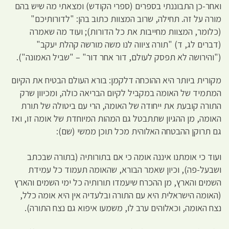
ואחר-כן התבוננתי בספרים (ספרי הקודש) ומצאתי מה שיש בהם
מורה על זה. תחילה, שרוב המצוות כתוב בהן: "לדורותיכם"
(כלומר, המצוות מחייבות את כל הדורות); ועוד מה שאמרה
(דברים לג, ד) "תורה ציווה לנו משה מורשה קהלת יעקב"
("והירושה לא תפסק לעולם, דור אחר דור" – "שביל האמונה").
מקורית ביותר היא ההוכחה דלקמן: בורא העולם הבטיח את הקיום
המתמיד של האומה במקביל לקיום הבריאה כולה, ומכיוון שרק
התורה קובעת את ייחודה של האומה, הרי עם ביטולה של תורת
האומה, מן ההגיון שתתבטל גם המהות המיוחדת של אומה זו, ואז
גם תרוקן ההבטחה האלוהית מכל תוכן ממשי (שם):
ועוד כי אומתנו איננה אומה כי אם בתורותיה (בתורה שבכתב
ושבעל-פה), וכיון שאמר הבורא, שהאומה תעמוד כל עמידת
השמים והארץ, מן ההכרח שיעמדו תורותיה כל ימי השמים והארץ
(האומה הישראלית היא עם התורה ובלעדיה אין היא אומה כלל,
נצח האומה, וכאלוהים ערב לו, משמעו איפוא גם נצח התורה).