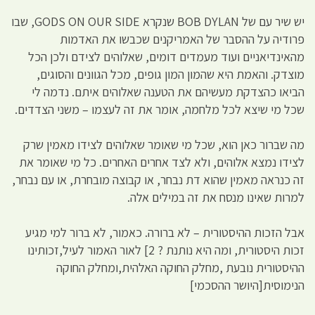
יש שיר עם של BOB DYLAN שנקרא GODS ON OUR SIDE, שבו
פרודיה על ההסבר של האמריקנים שכבשו את האדמות
מהאינדיאניים ועוד מעמדים דומים, שאלוהים לצידם ולכן הכל
מוצדק. והאמת היא שהמון המון גופים, מכל הגוונים והסוגים,
הביאו כהצדקת מעשיהם את הטענה שאלוהים איתם. נדמה לי
שכל מי שיצא לכל מלחמה, אומר את זה לעצמו – משני הצדדים.
מה שברור כאן הוא, שכל מי שאומר שאלוהים לצידו מאמין שרק
לצידו נמצא אלוהים, ולא לצד אחרים האחרים. כל מי שאומר את
זה כנראה מאמין שהוא דת נבחר, או קבוצה מובחרת, או עם נבחר,
למרות שאינו מנסח את זה במילים אלה.
אבל הזכות ההיסטורית – לא ברורה. כאמור, לא ברור למי מגיע
זכות היסטורית, ומה היא נותנת ? 2] לאור האמור לעיל,זכותינו
ההיסטורית נובעת ,מחלק החוקה האלהית,ומחלק החוקה
הנימוסית[היושר ההסכמי]