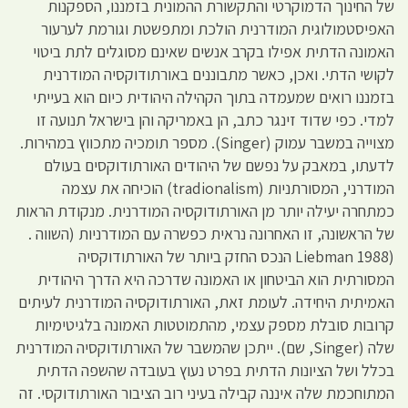
של החינוך הדמוקרטי והתקשורת ההמונית בזמננו, הספקנות
האפיסטמולוגית המודרנית הולכת ומתפשטת וגורמת לערעור
האמונה הדתית אפילו בקרב אנשים שאינם מסוגלים לתת ביטוי
לקושי הדתי. ואכן, כאשר מתבוננים באורתודוקסיה המודרנית
בזמננו רואים שמעמדה בתוך הקהילה היהודית כיום הוא בעייתי
למדי. כפי שדוד זינגר כתב, הן באמריקה והן בישראל תנועה זו
מצוייה במשבר עמוק (Singer). מספר תומכיה מתכווץ במהירות.
לדעתו, במאבק על נפשם של היהודים האורתודוקסים בעולם
המודרני, המסורתניות (tradionalism) הוכיחה את עצמה
כמתחרה יעילה יותר מן האורתודוקסיה המודרנית. מנקודת הראות
של הראשונה, זו האחרונה נראית כפשרה עם המודרניות (השווה .
(Liebman 1988 הנכס החזק ביותר של האורתודוקסיה
המסורתית הוא הביטחון או האמונה שדרכה היא הדרך היהודית
האמיתית היחידה. לעומת זאת, האורתודוקסיה המודרנית לעיתים
קרובות סובלת מספק עצמי, מהתמוטטות האמונה בלגיטימיות
שלה (Singer, שם). ייתכן שהמשבר של האורתודוקסיה המודרנית
בכלל ושל הציונות הדתית בפרט נעוץ בעובדה שהשפה הדתית
המתוחכמת שלה איננה קבילה בעיני רוב הציבור האורתודוקסי. זה