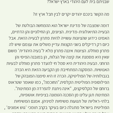
שבניתם בית לעם היהודי בארץ ישראל?
מה הקשר בינכם יהודים יקרים לבין חבל ארץ זו?
דומה שמצבה של מדינת ישראל הוא ההמחשה הבולטת של
הבעייה התיאולוגית-מדינית. הציונים, הן החילוניים והן הדתיים,
האמינו כידוע שהציונות עשוייה להיות פתרון לבעייה הזאת. אבל
כיום רק רדיקלים בשני הקצוות עדיין משלים את עצמם שיש לה
פתרון מוחלט. הציונות איננה פתרון מלא ל'בעיה היהודית' משום
שאין היא מסמנת את קיצה של הגלות, הן במובנה הפיסי והן
הרוחני. הבעיה היהודית היא סמל חי להעדר פתרון מוחלט לבעיות
האנושיות. המסקנה המתחייבת מן הקביעה הזאת היא הכרה
בגבולותיה של הפוליטיקה. הכרה זו היא סימנה המובהק של
הפילוסופיה הפוליטית הקלסית."החוכמה", כמו שאומר שטראוס
ברוחם של הקלסיקנים, "אינה ניתנת להפרדה מן המתינות".
המתינות תגן עלינו מן הסכנה הטמונה בציפיות אוטופיות,
בלתי-ראליות של תנועות משיחיות למיניהן. אמנם המשיחיות
הפוליטית בישראל מתגלה כיום בעיקר בקרב תומכי 'גוש אמונים' ,