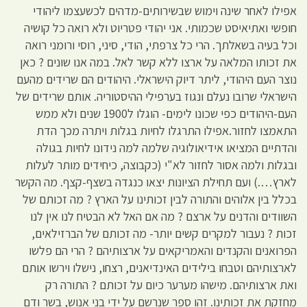
אפילו לאחר שינה וימוש שבשירותים-מדהים לכשעצמו ליהודי
חופשי ואתיאיסט שכמותי. אני יהודי פטריוט ולא רואה כל קושיה
וכל בעיה בשאלתך. הרי כל צרפתי, הודי, סיני, רוסי ורומני רואה
את זכותו המלאה על ארצו ללא קשר לאל. במה אנו שונים ? כאן
נוצר העם היהודי, ליתר דיוק הישראלי. היהודים הם שרידים מהעם
הישראלי שרובו נעלם ונגוז בערפילי ההיסטוריה. אותם שרידים של
העם-היהודים כפי שכונו לימים- הוגלו ל1900 שנים ולא ממש
התאמצו לחזור.אפילו התרגלו לחיות בגלות ויתרה מכך הדת
והדתיים המציאו אידיאולוגיה שלמה למה נידונו לחיות בגולה
ובגלות ולמה אסור לחזור לא"י (כקבוצה, כיחידים מותר לעלות
לארץ….) ועם תחילת הציונות יצאו כנגדה בשצף-קצף. מה הקשר
בכלל בין אלוהים והתורה לבין זכותינו על הארץ ? מה זכותם של
השוודים והדנים על ארצם ? מה אם האל לא הבטיח לנו אין לנו
זכות ? נעבור למקרים קשים יותר- מה זכותם של הברזילאים,
הפרואנים והקנדים והאמריקאים על ארצותיהם ? הרי הם פלשו
לארצותיהם וטבחו בילידים האינדיאנים, רצחו, נישלו וירשו אותם
ואת ארצותיהם. מישהו מערער כיום על זכותם ? התורה רק
מחזקת את זכותינו. זהו ספר שנרשם על ידי בני אנוש, בשר ודם