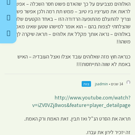
האלוהים מצביעים על כך שהאדם פשוט חסר השכלה – אפשר
לראות את מעריציו ביו טיוב – ממש תת רמה ולכן אפשר פשוט –
וצריך להתעלם מהתופעה הרדודה הזו – באחד הקטעים שלו
שהצלחתי לצפות בהם – הוא אומר למישהו שטען שאינו מאמין
באלוהים – נראה אותך מקלל את אלוהים – תראה שיקרה לך
משהו!!
כנראה חוץ מזה שאלוהים עובד אצלו ואצל העובדיה – האיש
באמת לא שווה התייחסות!!!
14 שנים •
jsadmin
צוות
http://www.youtube.com/watch?
v=iZV0VZj8wos&feature=player_detailpage
תראה את הסרט הנ"ל ואז תבין. זאת האמת ורק האמת.
זה יזכיר לירון את עברו.