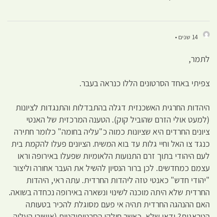
14 שנים •
לתמר,
צפיתי באחד הסרטונים הללו כנראה בעבר.
היהדות החרגית האשכנזית דגלה בהתבדלות והתנגדות לציונות
(למעט אולי הזרם שהוביל קוק). הטענה המרכזית של האנטי
ציונים החרדים היא שציונות כמוה כ"עליה בחומה" כלומר חתירה
כנגד צו האל וחיי גלות עד בוא המשיח. הציונים פעלו להקמת בית
לעם היהודי בתוך זרם התנועות הלאומיות שפעלו באירופה וראו
עצמם כמחדשים. לכן ברור הנסיון להשיל את העבר אחורה וליצור
"יהודי חדש" כאנטי טזה ליהדות החרדית. עתה ראי, היהדות
החרדית שלא היתה מוכנה לשינוי ונשארה באירופה נכחדה בשואה.
האם ההנהגה החרדית תהיה אי פעם מסוגלת להכיר בטעותה
הטראגית? ודאי שלא. כאשר חולקו הסרטיפיקטים (אישורי העליה