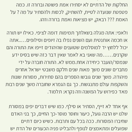
החלקות של הדתיים לא יסתירו אמת פשוטה וברורה זו. כמה
פטפטת שנועדה לטייח, להשתיק, לכסות ולהסתיר על מה ? על
האמת ??? רבאק, יש מציאות ואמת ברורה וזהו.
ולאפי: אתה מגלה בשאלתך תמימות דומה לציפי. כאילו יש תורה
או חכמה אותנטית ועם השנים נפלו בה זיופים וסילופים…..אתה
יכול ללחוץ יד למוסלמים שטוענים שהיהודים זייפו את התורה והם
שקרנים……מה שאני בא לאמר שאין דבר כזה שיש בסיס ידע
שנמסר/הועבר כיחידה אחת.ממש לא. התורה חוברה על ידי
מחברים שונים משך מאות שנים חלקם משבטי ישראל אחרים
מיהודה. משך שנים גובשו הספרים בהם סתירות, מסורות שונות
והשקפות עולם מתנגשות. כך גם הגמרא שחוברה משך שנים רבות
מאד כפירוש על המשנה וזה נקרא: תלמוד.
אף אחד לא זייף, הסתיר או סילף. כמו שיש דברים יפים במסורת
שלנו יש הרבה גועל, כיעור וחוסר מוסר-כך החיים, כך בני האדם
שחיברו המסורות. ככה בכל עם ותרבות. כשיש כיום דתיים
שפועלים ומתאמצים לנופף ולהבליט פניה הכעורים של הדת יש