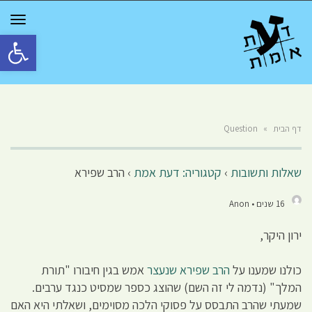
GGLE
TION
פתח סרגל 
דף הבית
»
Question
שאלות ותשובות
›
קטגוריה: דעת אמת
›
הרב שפירא
16 שנים • Anon
ירון היקר,
כולנו שמענו על
הרב שפירא שנעצר
אמש בגין חיבורו "תורת
המלך" (נדמה לי זה השם) שהוצג כספר שמסיט כנגד ערבים.
שמעתי שהרב התבסס על פסוקי הלכה מסוימים, ושאלתי היא האם