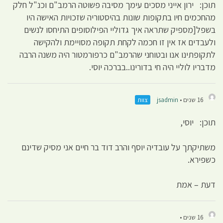
תוכן: ירון אייני מסכים עימך מסיבה פשוטה הרמב"ם וכנ"ל חלק
מהחכמים חיו בתקופות שונות בהיסטוריה שזכויות האישה היו
בשפל[מספיק שתראה איך גדוליי הפילוסופים התיחסו לנשים
ולעבדים אז אין זו חכמה לקחת תקופה מסויימת ולהקישה
לתקופתינו אנו ובטוחני שהרמב"ם כרפורמטור היה משנה הרבה
מדבריו לוליי היה חי בדורינו..בברכה יוסי.
16 שנים •
jsadmin
צוות
תוכן: יוסי,
משתיקתך על עובדיה יוסף והרב דוד בר חיים אני מסיק שדינם
כשפירא.
דעת – אמת
16 שנים •