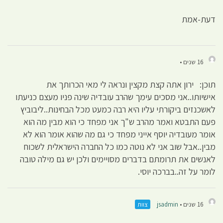
דעת-אמת
16 שנים •
תוכן: ירון אתה קצת מקצין ונראה לי מאי הכרותך את
אישיותו..אני מסכים עימך שהרב עובדיה שינה פניו מעצם כניעתו
לאשכנזים ביקורתי עליו היא רבה כמעט מכל הבחינות..ליבוביץ
פעם התבטא ואמר מהרב ש"ך אני מפחד כי הוא מבין מה הוא
אומר מעובדיה יוסף אייני מפחד כי גם מה שהוא אומר הוא לא
מבין..אבל שוב אני לא נוטה כמו כל החברה הישראלית לשכוח
לאנשים את תרומתם בדברים מסויימים ולכן יש גם מילה טובה
לומר על זה..בברכה יוסי.
16 שנים •
jsadmin
צוות