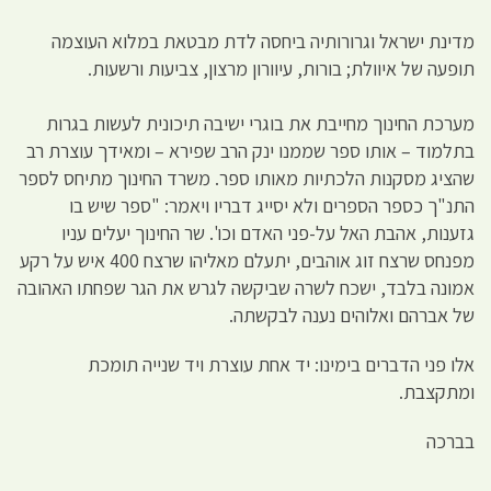
מדינת ישראל וגרורותיה ביחסה לדת מבטאת במלוא העוצמה
תופעה של איוולת; בורות, עיוורון מרצון, צביעות ורשעות.
מערכת החינוך מחייבת את בוגרי ישיבה תיכונית לעשות בגרות
בתלמוד – אותו ספר שממנו ינק הרב שפירא – ומאידך עוצרת רב
שהציג מסקנות הלכתיות מאותו ספר. משרד החינוך מתיחס לספר
התנ"ך כספר הספרים ולא יסייג דבריו ויאמר: "ספר שיש בו
גזענות, אהבת האל על-פני האדם וכו'. שר החינוך יעלים עניו
מפנחס שרצח זוג אוהבים, יתעלם מאליהו שרצח 400 איש על רקע
אמונה בלבד, ישכח לשרה שביקשה לגרש את הגר שפחתו האהובה
של אברהם ואלוהים נענה לבקשתה.
אלו פני הדברים בימינו: יד אחת עוצרת ויד שנייה תומכת
ומתקצבת.
בברכה