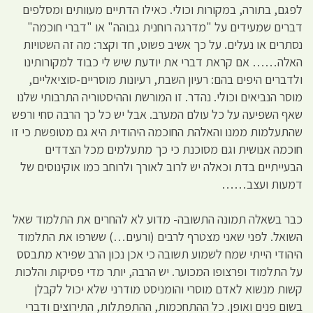
לפגם, בתורה, במקורות וכולי. כאילו הדתיים מעוותים ומסלפים
דברים שמעידים על "מדרגה רוחנית גבוהה" או "דברי חוכמה"
נסתרים או נעלים. על כך אשיב פשוט, חד וקצר: מה זה השטויות
האלה…… אם קראת דברי את יודעת שיש לי כבוד למקורותינו
ולדברים היפים בהם: רעיון השבת, רעיונות מוסריים-סוציאליים,
מוסר הנביאים וכולי. נהדר. זו המורשת וההיסטוריה התרבותי שלנו
שאף השפיעה על כל עולם המערב. אבל יש כל כך הרבה סחי ורפש
שהתעלמות ממנו והאלהת החוכמה היהודית היא גם מטופשת כי זו
חוכמה אנושית וגם מסוכנת כי כך מתעלמים מכל הצדדים
הבעייתיים בדת וכאלה יש לרוב לאורך ולרוחב כמו אוקינוסים של
דמעות ועצב……
כבר בשאלה תמונה התשובה- מדוע לא להחרים את התלמוד שאל
השואל. לפני שאני מצטרף לרבים (ורעים…) ששרפו את התלמוד
היהודי הייתי שמח לשמוע תשובה כי אכן נכון הרב שפירא מתבסס
על התלמוד ופרצופו המכוער. יש הרבה, יותר מדי פסיקות והלכות
קשות מנשוא לאדם מוסרי והומניסט מודרני שלא יכול לקבלן
בשום פנים ואופן. כל ההתחכמות, ההתפתלות, התירוצים ודברי