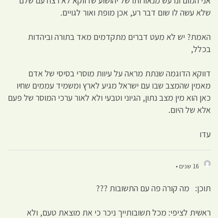
אני המום ונרעש מנאורותו של יהושוע שדווקא לא רצח עם שלם
שלא עשה לו שום דבר רע, אכן מופת ואור לגויים.
האמת? יש לא מעט דברים מתקדמים מאד בתורה וביהדות
בכלל,
דווקא הדוגמה שנתת מראה על עיוות מוסרי בסיסי של אדם
מאמין שהמצב שבו עם ישראל מגיע לארץ ומשמיד עממים שחיו
כאן הוא מין מצב נתון, הגיוני וטבעי ולא לאור ערכי המוסר של פעם
אלא של היום.
עדו
16 שנים •
תוכן: מה קורה פה עם התשובות ???
ראשית לציפי: מכל תשובותייך ניכר כי את מוצאת טעם, ולא