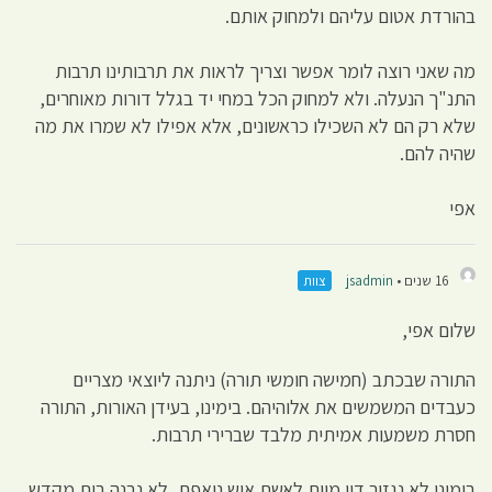
בהורדת אטום עליהם ולמחוק אותם.
מה שאני רוצה לומר אפשר וצריך לראות את תרבותינו תרבות
התנ"ך הנעלה. ולא למחוק הכל במחי יד בגלל דורות מאוחרים,
שלא רק הם לא השכילו כראשונים, אלא אפילו לא שמרו את מה
שהיה להם.
אפי
16 שנים •
jsadmin
צוות
שלום אפי,
התורה שבכתב (חמישה חומשי תורה) ניתנה ליוצאי מצריים
כעבדים המשמשים את אלוהיהם. בימינו, בעידן האורות, התורה
חסרת משמעות אמיתית מלבד שברירי תרבות.
בימינו לא נגזור דין מוות לאשת איש נואפת, לא נבנה בית מקדש