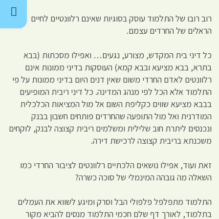
רוב רובו של התלמוד עוסק בסוגיות שאינם רלוונטיים לחיים
הראלים של החרדים עצמם.
כל דיני בית המקדש, מצורע, נגעים… ואפילו מסכתות (בבא
בתרא, בבא מציעא ובבא קמא) העוסקות בדיני ממונות אינם
רלוונטים לאדם החרדי משום שאין דנים היום בדיני ממונות על פי
התלמוד אלא הכל לפי מנהג המדינה. כל דיני ריבית המופיעים
בבבא מציעא שווים כקליפת השום אל מול המציאות הכלכלית
המודרנית ואל מול התופעה שהחרדים פותחים חשבון בבנק
ונכנסים ליתרת חוב שלילית ומשלמים ריבית קצוצה לבנק, לוקחים
משכנתא בריבית קצוצה לרכישת דירה.
זאת ועוד, אפילו נושאים הלכתיים רלוונטים לציבור החרדי כמו
השאלה מה גובהה המינמלי של סוכה כשרה?
התלמוד מתפלפל פלפולי הבל וסרק ומיגע לשווא את העמלים
בתלמוד, לאורך דף שלם חכמי התלמוד מנסים להביא מקור