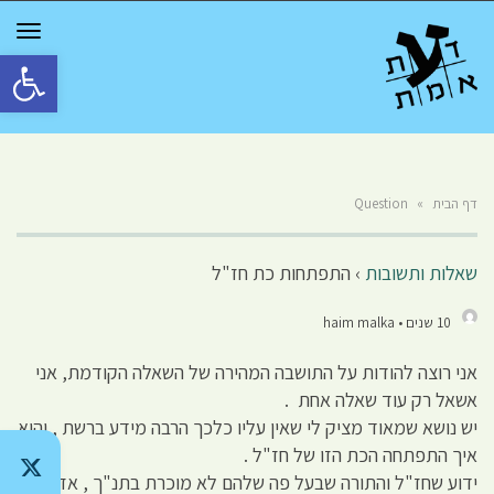
GGLE
TION
פתח סרגל 
דף הבית
»
Question
שאלות ותשובות
›
התפתחות כת חז"ל
10 שנים • haim malka
אני רוצה להודות על התושבה המהירה של השאלה הקודמת, אני
אשאל רק עוד שאלה אחת .
יש נושא שמאוד מציק לי שאין עליו כלכך הרבה מידע ברשת , והוא
איך התפתחה הכת הזו של חז"ל .
ידוע שחז"ל והתורה שבעל פה שלהם לא מוכרת בתנ"ך , אז מה