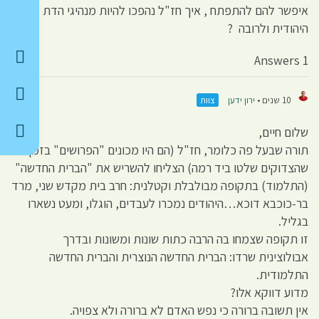
איפשר להם להתפתח , איך חז"ל נהפכו להיות מנהיגי הדת
היהודית ולרובה ?
1 Answers
10 שנים •
ירון ידען
צוות
שלום חיים,
תורה שבעל פה כלומר, חז"ל (הם היו מכונים "הפרושים" בזמן
שהצדוקים שלטו ביד רמה) הצליחו להשריש את "הברית החדשה"
(התלמוד) בתקופה מבולבלת וקטלנית: חרב בית מקדש שני, מרד
בר-כוכבא דוכא…היהודים נמכרו לעבדים, הוגלו, ומעט נשארו
בגליל.
זו תקופה שצמחו בה הרבה כתות שונות ומשונות ובדרך
אבולוצינית שרדו: הברית החדשה הנוצרית והברית החדשה
התלמודית.
מדוע דווקא אלו?
אין תשובה ברורה כי נפש האדם לא ברורה ולא צפויה.