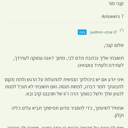
קובי מור
7 Answers
17 שנים •
jsadmin
צוות
שלום קובי,
תשובתי אליך נכתבת מדם לבי, מתוך דאגה עמוקה לעתידך,
לעתידנו ולעתיד צאצאינו.
איני יודע אם יש ביכולתך הנפשית להתעלות על הרגש ולתת מקום
לתבונתך לומר דברה, לפחות תנסה. ואם תשובתי לא תוכל לפנות
להגיון שלך ולשל כמותך הדה ז'וו של חורבננו קרב ובא.
אתחיל לשיטתך, כדי להסביר מדוע תפיסתך תביא עלינו כליה
וקלון.
שים לב היטב על מקומך הרגשי בו אתה נמצא, חשובה לך הטענה