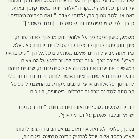
על זכותך על הארץ שמקורה "אלוהי" יותר מאשר קיומך בארץ.
זאת אני למד מתוך פרץ ילדותי מצדך: " זאת המדינה היהודית !
כן כן ! למי שיש בעיה עם זה ,שיטוס לו .. [תרתי משמע ]".
משמע, טיעון המסתמך על אלוהיך חזק מרצונך לאחד שורות,
אינך נותן פתח לדיון ולדיאלוג כדי שכולנו יחדיו נחיה כאן. אלא
מיד אתה מציע ליהודים שאינם מסתמכים על אלוהיך "שיעזבו את
הארץ". ויתירה מכך, אינך מנסה לחשוב לרגע על התוצאות
המעשיות אם יעזבו את המדינה אוכלוסייה יהודית, שחוויית חייהם
נובעת מהיותם אנשים הרוצים באושר ולחיות חיי תרבות ודרור בלי
להסתמך על אלוהים או על כתבים מקודשים. החשבת לרגע על
תרומתם למדינה מבחינה כלכלית, ביטחונית, חינוכית….
דבריך נשמעים כטוטליים ואובדניים בבחינת: "תחרב מדינת
ישראל ובלבד שאטען על זכותי לארץ".
בנוסף, כלומר לא זאת אף זאת, גם אם הציבור הטוען לזכותו
לארץ בחסד אלוהי יוכל להחזיק מדינה מבחינה: ביטחונית,