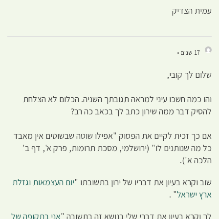
עמית הצדיק
17 שנים •
שלום לך קובי,
והו כמה חשכו עיני למראה תגובתך השניה. הכלום לא הצלחת
להסיק דבר ממה שירון כתב לך בכאב כה רב?
אם כך זכית לקיים את הפסוק "אפילו שוטה שבשוטים אין מאבד
כל מה שנותנים לו" (ירושלמי, מסכת תרומות, פרק א', דף ב'
הלכה א').
שוב וקרא בעיון את דבריו של ירון בתשובתו "
יום העצמאות וגזלת
ארץ ישראל
" .
לך וקרא בעיון את דברי שלי בנושא זה בתשובה "
אני בתקופה של