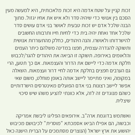
זכות קניין על שטח אדמה היא זכות מלאכותית, היא למעשה מעין
הסכם בין אנושי כדי שיהיה סדר ולא איש את אחיו יגזול. מתוך
הבנה שלכל אדם יש זכות טבעית לאושר בני אדם עושים סדר
שלכל אחד ואחת יהיה בית כדי לחיות חייו ותרבותו החשובים
להישרדותו ולאושרו. והנה היהודים, כחלק מהתעוררות אנושית
ותשוקה להגדרה עצמית, חפצו במדינה משלהם כיתר העמים
והלאומים באירופה. תשוקה זו הביאה את היהודים להגר/לכבוש
חלקת אדמה כדי ליישם את הדרור והעצמאות. אם כך תטען, הרי
גם הערבים חפצים בחלקת אדמה לחיי דרור ועצמאות. השאלה
במקומה, ואיני מתיימר ליישב אותה באופן מוחלט, משום שאי
אפשר ליישב רצונות בני אדם הפועלים מאינטרסים הישרדותיים
כשהם מנוגדים זה לזה, אלא כוונתי להציע משהו שיש סיכוי
שיצליח.
ואשתמש בדוגמת ארה"ב. אירופאים הפליגו ליבשת אמריקה
וכבשוה, הם אפילו הביאו אסמכתא "מוסרית" לכיבושם מכיבוש
יהושוע את ארץ ישראל (הנוצרים מסתמכים על הברית הישנה כאל