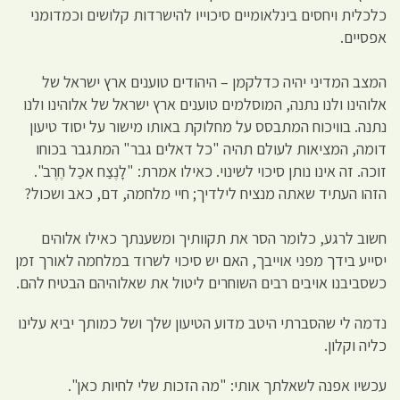
כלכלית ויחסים בינלאומיים סיכוייו להישרדות קלושים וכמדומני
אפסיים.
המצב המדיני יהיה כדלקמן – היהודים טוענים ארץ ישראל של
אלוהינו ולנו נתנה, המוסלמים טוענים ארץ ישראל של אלוהינו ולנו
נתנה. בוויכוח המתבסס על מחלוקת באותו מישור על יסוד טיעון
דומה, המציאות לעולם תהיה "כל דאלים גבר" המתגבר בכוחו
זוכה. זה אינו נותן סיכוי לשינוי. כאילו אמרת: "לָנֶצַח אכַל חֶרֶב".
הזהו העתיד שאתה מנציח לילדיך; חיי מלחמה, דם, כאב ושכול?
חשוב לרגע, כלומר הסר את תקוותיך ומשענתך כאילו אלוהים
יסייע בידך מפני אוייבך, האם יש סיכוי לשרוד במלחמה לאורך זמן
כשסביבנו אויבים רבים השוחרים ליטול את שאלוהיהם הבטיח להם.
נדמה לי שהסברתי היטב מדוע הטיעון שלך ושל כמותך יביא עלינו
כליה וקלון.
עכשיו אפנה לשאלתך אותי: "מה הזכות שלי לחיות כאן".