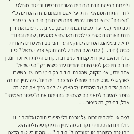
ולמרות תפיסת הדת היהודית האורתודוכסית ובניגוד מוחלט
לדרך התורה ומנהיגי הדת. על אפם וחמתם נוסדה המדינה ע"י
"הציונים" שנואי נפשם. עכשיו אתה ושכמותך חיים כאן כי סביי
וסבתותיי (כמו עוד סבים וסבתות רבים, כמובן….) עזבו את דרך
הדת האורתודוכסית כי למדו וראו שהיא מוטעית, שגויה ובניגוד
לראוי, בעיניהם. המדינה שהוקמה ע"י הציונים היא מדינה יהודית
כבית (יחיד…) לבני העם היהודי. למה דווקא ארץ-ישראל ? כי זו
מולדת העם כאן הוא קם וחי שנים רבות קודם הגלות הארוכה. ונכון
יהודים חיו כאן לפני היותם יהודים עוד כשהיו רק "בני ישראל".
אתה יודע, אני מקווה, שהפכנו יהודים רק בימי בית שני כששבו
לארץ גולי שבט יהודה שהחלו להתכנות "יהודים". מה עניין התורה
וזכות אלוהית של היהודים על הארץ ?? למה צריך את זה ? זה
נחמד להסביר למאמינים ששבויים בהזייתם את ה"סיפור האמיתי"
אבל, דחילק, זה סיפור…..
למה אין ליהודים זכות על ארצם בלי סיפורי תורה ואלוהים ? זו
מולדתנו ההיסטורית נקודה. מה עניין הדמוקרטיה ולמה היא
מתוארת כסותרת או מנוגדת ל"יהודית "…..מה זו השטות הזאת