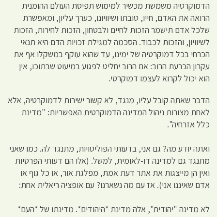
הדמוקרטיה משמשת מכשיר למימוש תפיסת העולם ההומנית
הרואה את האדם, חייו, טובתו ושיוויונו, כערך עליון, ומאפשרת
שלכל אדם תישמר הזכות לחיים ולבטחון, הזכות לחירות, הזכות
לשיוויון, והזכות לכבוד. הסכמה למגילת זכויות הדם היא תנאי
הכרחי בכל דמוקרטיה של ימינו, עד שהוא עוקף במשקלו אף את
עקרון הכרעת הרוב: אם הרוב יחליט לפגוע במיעוט שבתוכו, אין
הוא יכול לקרוא לעצמו דמוקרטי.
הדבר שאתה קובל עליו, מנגד, לא קשור ישירות לדמוקרטיה, אלא
לאחת מצורות ניהול המדינה הדמוקרטית האפשריות: "מדינת
כלל אזרחיה".
ואתה יודע מה? גם אני, בדעותי הפוליטויות, מתנגד לה. כמו שאני
מתנגד גם למדינה דו-לאומית, למשל. (אלו הם דעותי הפרטיות
ואין הן מייצגות את אתר דעת אמת, מפלגת אור, או כל גוף או
אדם שאיננו אני). אז עם מה נשארנו? עם אופציה ריאלית אחת:
לא מדינה "יהודית", אלה מדינת *היהודים*. מדינתו של *העם*