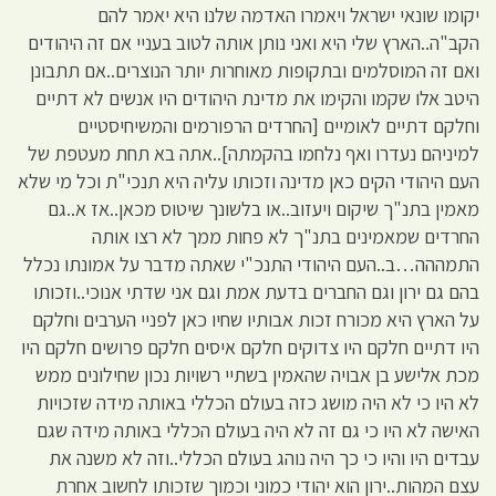
יקומו שונאי ישראל ויאמרו האדמה שלנו היא יאמר להם
הקב"ה..הארץ שלי היא ואני נותן אותה לטוב בעניי אם זה היהודים
ואם זה המוסלמים ובתקופות מאוחרות יותר הנוצרים..אם תתבונן
היטב אלו שקמו והקימו את מדינת היהודים היו אנשים לא דתיים
וחלקם דתיים לאומיים [החרדים הרפורמים והמשיחיסטיים
למיניהם נעדרו ואף נלחמו בהקמתה]..אתה בא תחת מעטפת של
העם היהודי הקים כאן מדינה וזכותו עליה היא תנכי"ת וכל מי שלא
מאמין בתנ"ך שיקום ויעזוב..או בלשונך שיטוס מכאן..אז א..גם
החרדים שמאמינים בתנ"ך לא פחות ממך לא רצו אותה
התמההה…ב..העם היהודי התנכ"י שאתה מדבר על אמונתו נכלל
בהם גם ירון וגם החברים בדעת אמת וגם אני שדתי אנוכי..וזכותו
על הארץ היא מכורח זכות אבותיו שחיו כאן לפניי הערבים וחלקם
היו דתיים חלקם היו צדוקים חלקם איסים חלקם פרושים חלקם היו
מכת אלישע בן אבויה שהאמין בשתיי רשויות נכון שחילונים ממש
לא היו כי לא היה מושג כזה בעולם הכללי באותה מידה שזכויות
האישה לא היו כי גם זה לא היה בעולם הכללי באותה מידה שגם
עבדים היו והיו כי כך היה נוהג בעולם הכללי..וזה לא משנה את
עצם המהות..ירון הוא יהודי כמוני וכמוך שזכותו לחשוב אחרת