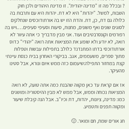
? ובכלל מה זו "מדינה יהודית". זו מדינת היהודים ולכן חוק
השבות, למשל. "יהדות" היא לא דת. יהדות היא עם ותרבות בה
כלולה גם דת, כן, דת. והדת הזו יש בה אורתודוכסים שנחלקים
לסוגים שונים ואף משונים, מחנות, סיעות וסעיפי סעיפים….ויש בה
רפורמים וקונסרבטיבים ועוד. אני מבין מדבריך כי אתה עיוור לא
רואה, לא יודע ולא שומע את המציאות אתה רואה "יהודי" כדוס
אורתודוכסי בדתו המתנדנד כלולב בתפילות עבשות וטפלות
מתוך ספרים, משעממים, אגב. בביקורי האחרון בבית כנסת עיינתי
קצת במחזור התפילה:שיעמום כזה ממש איום ונורא, אבל סטינו
מהעיקר.
אז אם קראת עד כאן מקווה שהבנת כמה אתה טועה, לא רואה
המציאות נכוחה וממש, אבל ממש לא מבין ההיסטוריה ומושגים
כמו: מדינה, ציונות, יהדות, דת וכיו"ב. אבל הנה קיבלת שיעור
ומקווה תפנים ותטמיע.
חג אורים שמח, חם ומואר. 🙂