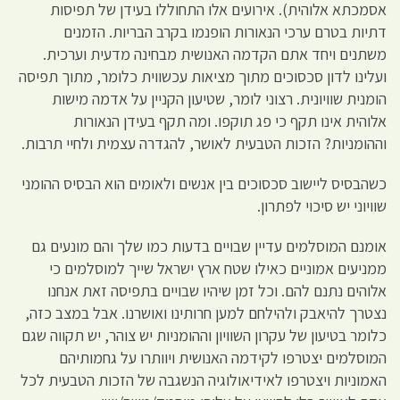
אסמכתא אלוהית). אירועים אלו התחוללו בעידן של תפיסות
דתיות בטרם ערכי הנאורות הופנמו בקרב הבריות. הזמנים
משתנים ויחד אתם הקדמה האנושית מבחינה מדעית וערכית.
ועלינו לדון סכסוכים מתוך מציאות עכשווית כלומר, מתוך תפיסה
הומנית שוויונית. רצוני לומר, שטיעון הקניין על אדמה מישות
אלוהית אינו תקף כי פג תוקפו. ומה תקף בעידן הנאורות
וההומניות? הזכות הטבעית לאושר, להגדרה עצמית ולחיי תרבות.
כשהבסיס ליישוב סכסוכים בין אנשים ולאומים הוא הבסיס ההומני
שוויוני יש סיכוי לפתרון.
אומנם המוסלמים עדיין שבויים בדעות כמו שלך והם מונעים גם
ממניעים אמוניים כאילו שטח ארץ ישראל שייך למוסלמים כי
אלוהים נתנם להם. וכל זמן שיהיו שבויים בתפיסה זאת אנחנו
נצטרך להיאבק ולהילחם למען חרותינו ואושרנו. אבל במצב כזה,
כלומר בטיעון של עקרון השוויון וההומניות יש צוהר, יש תקווה שגם
המוסלמים יצטרפו לקידמה האנושית ויוותרו על גחמותיהם
האמוניות ויצטרפו לאידיאולוגיה הנשגבה של הזכות הטבעית לכל