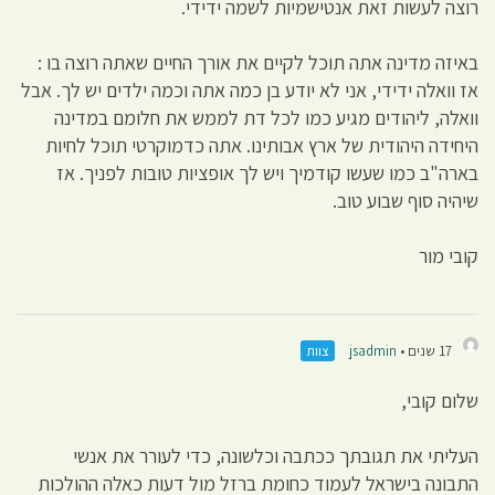
רוצה לעשות זאת אנטישמיות לשמה ידידי.
באיזה מדינה אתה תוכל לקיים את אורך החיים שאתה רוצה בו :
אז וואלה ידידי, אני לא יודע בן כמה אתה וכמה ילדים יש לך. אבל
וואלה, ליהודים מגיע כמו לכל דת לממש את חלומם במדינה
היחידה היהודית של ארץ אבותינו. אתה כדמוקרטי תוכל לחיות
בארה"ב כמו שעשו קודמיך ויש לך אופציות טובות לפניך. אז
שיהיה סוף שבוע טוב.
קובי מור
17 שנים •
jsadmin
צוות
שלום קובי,
העליתי את תגובתך ככתבה וכלשונה, כדי לעורר את אנשי
התבונה בישראל לעמוד כחומת ברזל מול דעות כאלה ההולכות