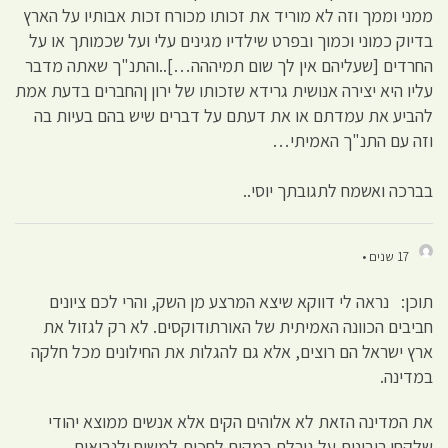
ממני וממך וזה לא מוריד את זכותו מכורח זכות אבותיו על הארץ
בדיוק כמוני וכמוך ובפרט שילדיו מגינים עלי ועל שכמותך או על
החרדים [שעליהם אין לך שום תמיההה…]..והתנ"ך שאתה מדבר
עליו היא יצירה אנושית גרידא שזכותו של ירון ןהחברים בדעת אמת
להביע את עמדתם או את דעתם על דברים שיש בהם בעיות בה
וזה עם התנ"ך האמיתי…
בברכה ואשמח לתגובתך יוסי..
17 שנים •
תוכן: נראה לי דווקא שיצא המרצע מן השק, והרי לכם ציונים
חביבים הכוונה האמיתית של האורתודוקסים. לא רק לגזול את
ארץ ישראל הם רוצים, אלא גם להגלות את החילונים מכל חלקה
במדינה.
את המדינה הזאת לא אלוהים הקים אלא אנשים ממוצא יהודי
שלקחו ריבונות על גורלם במקום לחכות למשיח ולנבואות