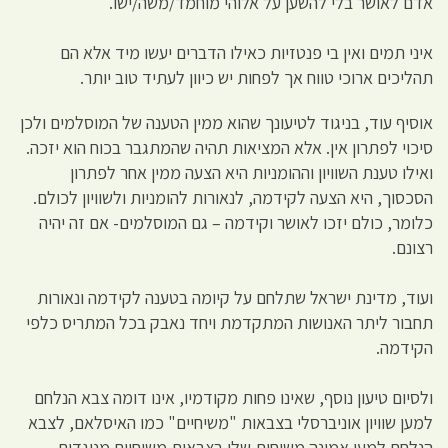
אדם לאושר בלי להשען על אלוהי מוחמד/משה/ישו.
איני תמים ואין בי פנטזיות כאילו הדברים יעשו מיד אלא הם
תהליכים ארוכי טווח אך לפחות יש כיוון לעתיד טוב יותר.
אוסיף עוד, בניגוד לטיעונך שהוא ממין הטענה של המוסלמים ולכן
סיכוי לפתרון אין. אלא המציאות תהיה שהמתגבר בכוח הוא יזכה.
ואילו טענת השוויון וההומניות היא הצעה ממין אחר לפתרון
הסכסוך, היא הצעה לקידמה, לנאורות להומניות ולשוויון לכולם.
כלומר, כולם יזכו לאושר וקידמה – גם המוסלמים- אם זה יהיה
רצונם.
ועוד, מדינת ישראל שתלחם על קיומה בטענה לקידמה ונאורות
תחבור ליתר האנושות המתקדמת ויחד נאבק בכל המתריס כלפי
הקידמה.
ולסיום טיעון נוסף, שאינו פחות מקודמיו, אינו דומה צבא הנלחם
למען שוויון אוניברסלי בצבאות "משיחיים" כמו האיסלאם, לצבא
הנלחם למען אמונה משיחית שלו בצבאות משיחיים מנוגדים.