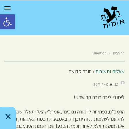
GGLE
TION
פתח סרגל 
דף הבית
»
Question
שאלות ותשובות
›
חובה קדושה
12 שנים • admin
לימודי ליבה חובה קדושה!!!
הרמב"ם,בפתיחה ל"מורה נבוכים",אומר:"שהאל יתעלה שמו רצה
להגיענו לשלמות…זה יתכן רק באמצעות חכמת האלוהות, וזו
אינה מושגת אלא לאחר חכמת הטבע! שכן חכמת הטבע גובלת