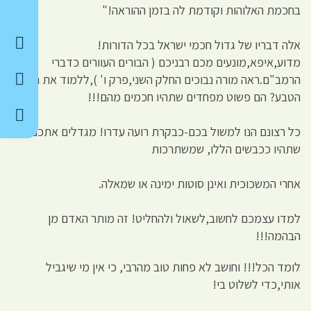
בחכמת האלוהות וקודמת לה בזמן ההוראה!"
אלה דבריו של גדול חכמי ישראל בכל הדורות!
מדוע,איפא,מונעים מכם רבניכם ( הבורים העוורים כדברי
הרמב"ם.ראה מורה נבוכים החלק השני,פרק ו' ),ללמוד את חכמת
הטבע? הם פשוט מפחדים שתהיו חכמים מהם!!!
כל רצונם הנו למשול בכם-כבקרת רועה עדרו! מגדלים אתכם
שתהיו ככבשים הללו, שמשתרכות
אחרי המשכוכית ואינן סוטות ימינה או שמאלה.
למדו עצמכם לחשוב,לשאול ולהחליט! זה מותר האדם מן
הבהמה!!!
לומד הכל!!! וחושב לא פחות טוב מהרבי, כי אין מי שיגביל
אותי,כדי לשלוט בי!