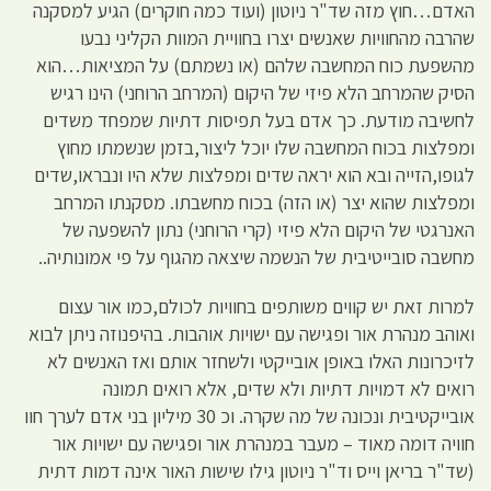
האדם…חוץ מזה שד"ר ניוטון (ועוד כמה חוקרים) הגיע למסקנה
שהרבה מהחוויות שאנשים יצרו בחוויית המוות הקליני נבעו
מהשפעת כוח המחשבה שלהם (או נשמתם) על המציאות…הוא
הסיק שהמרחב הלא פיזי של היקום (המרחב הרוחני) הינו רגיש
לחשיבה מודעת. כך אדם בעל תפיסות דתיות שמפחד משדים
ומפלצות בכוח המחשבה שלו יוכל ליצור,בזמן שנשמתו מחוץ
לגופו,הזייה ובא הוא יראה שדים ומפלצות שלא היו ונבראו,שדים
ומפלצות שהוא יצר (או הזה) בכוח מחשבתו. מסקנתו המרחב
האנרגטי של היקום הלא פיזי (קרי הרוחני) נתון להשפעה של
מחשבה סובייטיבית של הנשמה שיצאה מהגוף על פי אמונותיה..
למרות זאת יש קווים משותפים בחוויות לכולם,כמו אור עצום
ואוהב מנהרת אור ופגישה עם ישויות אוהבות. בהיפנוזה ניתן לבוא
לזיכרונות האלו באופן אובייקטי ולשחזר אותם ואז האנשים לא
רואים לא דמויות דתיות ולא שדים, אלא רואים תמונה
אובייקטיבית ונכונה של מה שקרה. וכ 30 מיליון בני אדם לערך חוו
חוויה דומה מאוד – מעבר במנהרת אור ופגישה עם ישויות אור
(שד"ר בריאן וייס וד"ר ניוטון גילו שישות האור אינה דמות דתית