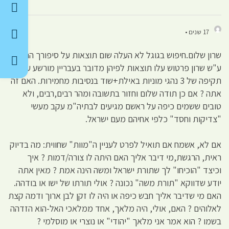
17 שנים •
שרון שלום.חיפוש בגוגל לא העלה שום תוצאות על סיפורך התמוה.
ע"ש שרון פרטוש עלו תוצאות לפיהן מדובר בעבריין מורשע עקב
תקיפה של 3 נהגי מוניות באילת+שוד בנסיבות מחמירות. האם זה
אתה ? אם כן תודה שלום וחזור בתשובה ומהר רבים,רבים, ולא
טובים ששמים כיפה על ראשם מגיעים לבתיה"מ עקב מעשי
"צדיקות וחסד" כלפי אחיהם מעם ישראל.
אם לא, אשמח אם תואיל לפרט לעניין ה"מוות" שחווית: מה בדיוק
ראית, הרגשת,מי דיבר אליך האם היתה לו צורה/דמות ? איך
וכיצד "הוכיחו" לך שתורת ישראל ומשה הינה אמת ? מאין אתה
יודע שדווקא "תורת משה" נכונה ? אולי תורתו של ישו או בודהה.
האם מי שדיבר אליך חבש כיפה או היה לו זקן לבן ארוך ודמה קצת
לאלוהים ? האם, אולי, היה מלאך, אחד ממלאכי האל-הוא הזדהה
בשמו ? הוא אמר אני מלאך "יהודי" או נוצרי או מוסלמי ?