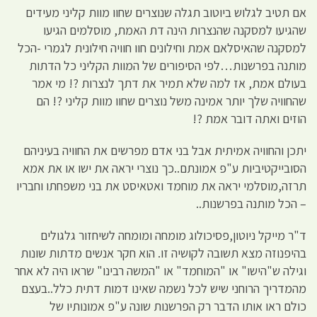
אם תטיב לגלוש ביוטוב תגלה שנוצרים שחוו מוות קליני מעידים
שהגיעו למסקנה שהנצרות הינה דת האמת, מוסלמים הגיעו
למסקנה שהאיסלאם אמת וחילונים חוו חוויה חילונית לגמרי -הכל
מותנה בפרשנות…לפי הסיפורים של המוות הקליני כל הדתות
בעולם אמת, אז למה שלא תמיר את דתך לנצרות ?! מי אמר
שהחוויה שלך יותר אמינה משל נוצרים שחוו מוות קליני ?! הם
הוזים ואתה דובר אמת ?!
יתכן והחוויה אמיתית אבל בני אדם מפרשים את החוויה בעיניהם
הסובייקטיביות ע"פ אמונתם..כך נוצרי יראה את ישו או את אמא
תרזה,מוסלמי יראה את מוחמד ואטאיסט את בני משפחתו וחבריו
– הכל מותנה בפרשנות..
ד"ר מייקל ניוטון,פסיכולוג מומחה ומומחה לשיחזור גלגולים
בהיפנוזה מצא תשובה לקושיה זו. הוא חקר אנשים מדתות שונות
וגילה ש"הישו" או "המוחמד" או "המשה רבינו" שראו היה לא אחר
מהמדריך הרוחני שיש לכל נשמה שאינו דמות דתית כלל..בעצם
כולם ראו אותו הדבר רק הפרשנות שונה ע"פ אמונותיו של