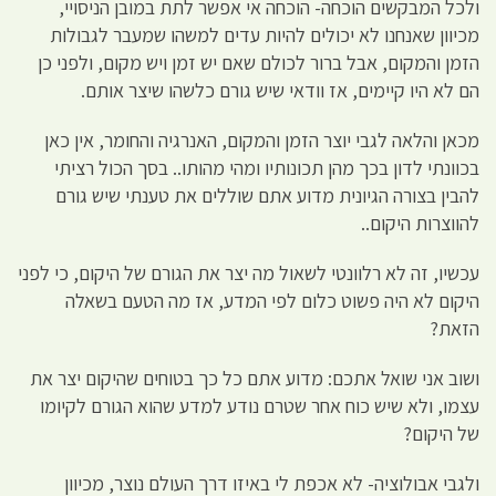
ולכל המבקשים הוכחה- הוכחה אי אפשר לתת במובן הניסויי,
מכיוון שאנחנו לא יכולים להיות עדים למשהו שמעבר לגבולות
הזמן והמקום, אבל ברור לכולם שאם יש זמן ויש מקום, ולפני כן
הם לא היו קיימים, אז וודאי שיש גורם כלשהו שיצר אותם.
מכאן והלאה לגבי יוצר הזמן והמקום, האנרגיה והחומר, אין כאן
בכוונתי לדון בכך מהן תכונותיו ומהי מהותו.. בסך הכול רציתי
להבין בצורה הגיונית מדוע אתם שוללים את טענתי שיש גורם
להווצרות היקום..
עכשיו, זה לא רלוונטי לשאול מה יצר את הגורם של היקום, כי לפני
היקום לא היה פשוט כלום לפי המדע, אז מה הטעם בשאלה
הזאת?
ושוב אני שואל אתכם: מדוע אתם כל כך בטוחים שהיקום יצר את
עצמו, ולא שיש כוח אחר שטרם נודע למדע שהוא הגורם לקיומו
של היקום?
ולגבי אבולוציה- לא אכפת לי באיזו דרך העולם נוצר, מכיוון