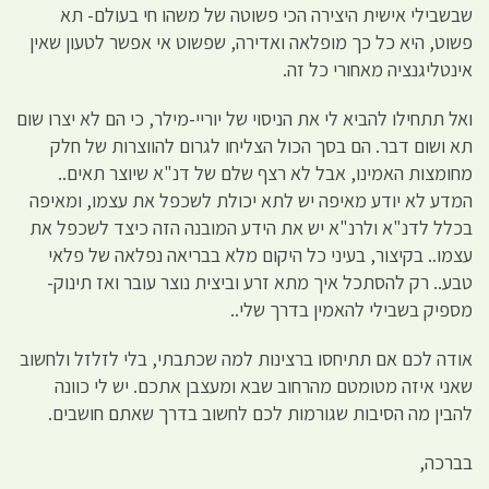
שבשבילי אישית היצירה הכי פשוטה של משהו חי בעולם- תא
פשוט, היא כל כך מופלאה ואדירה, שפשוט אי אפשר לטעון שאין
אינטליגנציה מאחורי כל זה.
ואל תתחילו להביא לי את הניסוי של יוריי-מילר, כי הם לא יצרו שום
תא ושום דבר. הם בסך הכול הצליחו לגרום להווצרות של חלק
מחומצות האמינו, אבל לא רצף שלם של דנ"א שיוצר תאים..
המדע לא יודע מאיפה יש לתא יכולת לשכפל את עצמו, ומאיפה
בכלל לדנ"א ולרנ"א יש את הידע המובנה הזה כיצד לשכפל את
עצמו.. בקיצור, בעיני כל היקום מלא בבריאה נפלאה של פלאי
טבע.. רק להסתכל איך מתא זרע וביצית נוצר עובר ואז תינוק-
מספיק בשבילי להאמין בדרך שלי..
אודה לכם אם תתיחסו ברצינות למה שכתבתי, בלי לזלזל ולחשוב
שאני איזה מטומטם מהרחוב שבא ומעצבן אתכם. יש לי כוונה
להבין מה הסיבות שגורמות לכם לחשוב בדרך שאתם חושבים.
בברכה,