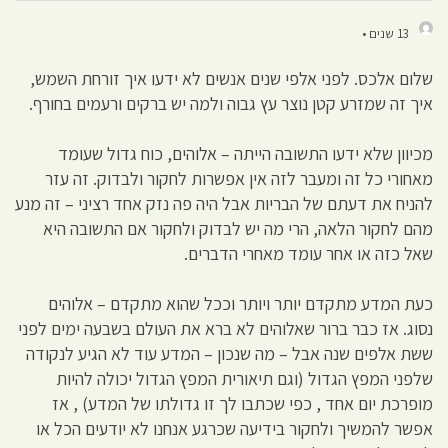
13 שנים •
שלום אלכס. לפני אלפי שנים אנשים לא ידעו איך זורחת השמש,
איך זה שמזרע קטן נוצר עץ גבוה ולמה יש ברקים ורעמים בחורף.
מכיוון שלא ידעו התשובה הייתה – אלוהים, כוח גדול שעומד
מאחורי כל זה ומעבר לזה אין אפשרות לחקור ולבדוק. זה עזר
להניח את דעתם של הבריות אבל היה פה נזק אחד רציני – זה מנע
מהם לחקור הלאה, הרי מה יש לבדוק ולחקור אם התשובה היא
שאל כזה או אחר עומד מאחרי הדברים.
כעת המדע מתקדם יותר ויותר וככל שהוא מתקדם – אלוהים
נסוג. אז כבר ברור שאלוהים לא ברא את העולם בשבעה ימים לפני
ששת אלפים שנה אבל – מה שנכון – המדע עוד לא הגיע לנקודה
שלפני המפץ הגדול (וגם תיאורית המפץ הגדול יכולה להיות
מופרכת יום אחד , כפי שכתבו לך זו גדולתו של המדע) , אז
אפשר להמשיך ולחקור בידיעה שכרגע אנחנו לא יודעים הכל או