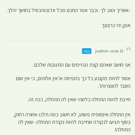
-אשריך וטוב לך. וכבר אמר החכם מכל אדם:והכסיל בחושך יהלך.
אמן,יהי כרצונך
13 שנים •
jsadmin
צוות
אני חושב שאתם קצת מגזימים עם התגובות שלכם.
אסור להיות מקובע כל כך בתפיסה ש'אין אלוהים, כי אין שום
הסבר להווצרותו'.
חייבת להיות התחלה כלשהי שאין לה התחלה, ככה זה.
אין התחלה אינסופית פשוט, לא חשוב כמה תלכו אחורה רחוק,
בסוף תגיעו לנקודה שחייבת להיות נקודת התחלה- שאין לה
התחלה!