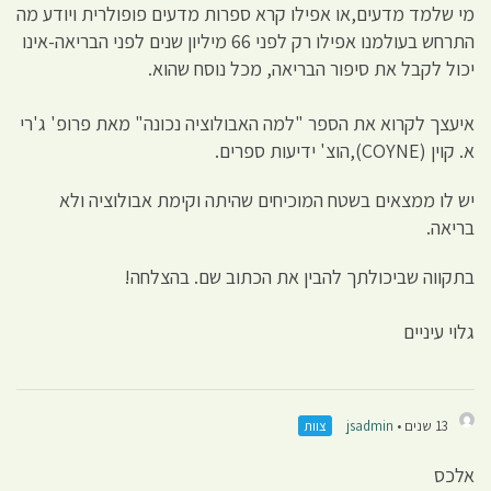
מי שלמד מדעים,או אפילו קרא ספרות מדעים פופולרית ויודע מה
התרחש בעולמנו אפילו רק לפני 66 מיליון שנים לפני הבריאה-אינו
יכול לקבל את סיפור הבריאה, מכל נוסח שהוא.
איעצך לקרוא את הספר "למה האבולוציה נכונה" מאת פרופ' ג'רי
א. קוין (COYNE),הוצ' ידיעות ספרים.
יש לו ממצאים בשטח המוכיחים שהיתה וקימת אבולוציה ולא
בריאה.
בתקווה שביכולתך להבין את הכתוב שם. בהצלחה!
גלוי עיניים
13 שנים •
jsadmin
צוות
אלכס