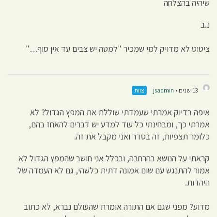
שיהיה בהצלחה
נ.ב
ציטוט לא מדויק למי שמכיר "למטה יש צבים עד אין סוף…"
13 שנים •
jsadmin
צוות
איפה בדיוק אמרתי שעמדתי שוללת את המפץ הגדול? לא
אמרתי כך, ומבחינתי כל עוד למדע יש דברים להאחז בהם,
כלומר תצפיות, זה בסדר ואני מקבל את זה.
קראתי על הנושא בהרחבה, ובכלל אני חושב שהמפץ הגדול לא
אמור להתנגש עם שום אמונה דתית כלשהי, גם לא העמדה של
היהדות.
מדוע? מפני שגם אם התורה אומרת שהעולם נברא, לא כתוב