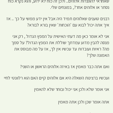
שאחראי להווצרות אלוהים.. ולכן זה כוח לא ידוע, והוא נקרא כוח
נסתר או אלוהים אחר?, במונחים שלי.
רבנים טוענים שאלוהים תמיד היה אבל אין ידע ממשי על כך .. אז
איך אתה יכול לבוא עם 'הוכחות' שאין בורא לבורא?
אני לא אומר כאן מה דעתי האישית על המפץ הגדול , רק אני
מנסה להבין מדוע עמדתך שוללת את המפץ הגדול? על סמך
מה? ראיות ועובדות עד עכשיו אין לך, אז על מה מבוסס את
האמונה שלך?
ואם אתה כבר מאמין אז באיזה אלוהים הראשון או השני?
ועכשיו ברצינות השאלה היא אם אלוהים קיים האם הוא רלוונטי לחיי
אני אומר שלא ולכן אני יכול ובוחר שלא להאמין
אתה אומר שכן ולכן אתה מאמין