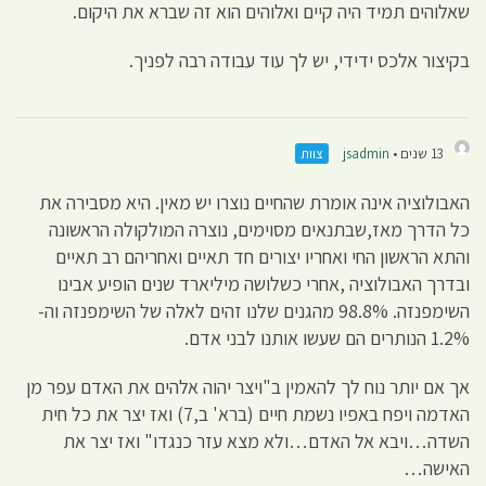
שאלוהים תמיד היה קיים ואלוהים הוא זה שברא את היקום.
בקיצור אלכס ידידי, יש לך עוד עבודה רבה לפניך.
13 שנים •
jsadmin
צוות
האבולוציה אינה אומרת שהחיים נוצרו יש מאין. היא מסבירה את
כל הדרך מאז,שבתנאים מסוימים, נוצרה המולקולה הראשונה
והתא הראשון החי ואחריו יצורים חד תאיים ואחריהם רב תאיים
ובדרך האבולוציה ,אחרי כשלושה מיליארד שנים הופיע אבינו
השימפנזה. 98.8% מהגנים שלנו זהים לאלה של השימפנזה וה-
1.2% הנותרים הם שעשו אותנו לבני אדם.
אך אם יותר נוח לך להאמין ב"ויצר יהוה אלהים את האדם עפר מן
האדמה ויפח באפיו נשמת חיים (ברא' ב,7) ואז יצר את כל חית
השדה…ויבא אל האדם…ולא מצא עזר כנגדו" ואז יצר את
האישה…