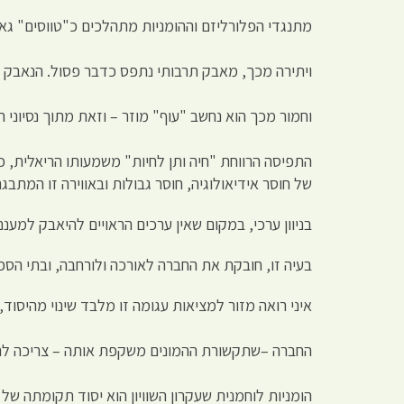
מתנגדי הפלורליזם וההומניות מתהלכים כ"טווסים" גאים
ויתירה מכך, מאבק תרבותי נתפס כדבר פסול. הנאבק ל
וחמור מכך הוא נחשב "עוף" מוזר – וזאת מתוך נסיוני ה
התפיסה הרווחת "חיה ותן לחיות" משמעותו הריאלית, כפ
של חוסר אידיאולוגיה, חוסר גבולות ובאווירה זו המת
בניוון ערכי, במקום שאין ערכים הראויים להיאבק למע
בעיה זו, חובקת את החברה לאורכה ולורחבה, ובתי הספ
איני רואה מזור למציאות עגומה זו מלבד שינוי מהיסוד
החברה –שתקשורת ההמונים משקפת אותה – צריכה להי
הומניות לוחמנית שעקרון השוויון הוא יסוד תקומתה של