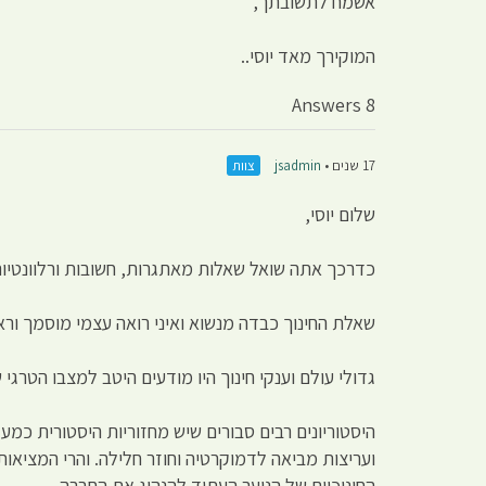
אשמח לתשובתך,
המוקירך מאד יוסי..
8 Answers
17 שנים •
jsadmin
צוות
שלום יוסי,
כדרכך אתה שואל שאלות מאתגרות, חשובות ורלוונטיות
שאלת החינוך כבדה מנשוא ואיני רואה עצמי מוסמך וראו
גדולי עולם וענקי חינוך היו מודעים היטב למצבו הטרגי 
היסטוריונים רבים סבורים שיש מחזוריות היסטורית כמע
ועריצות מביאה לדמוקרטיה וחוזר חלילה. והרי המציאו
החינוכיים של הנוער העתיד להנהיג את החברה.