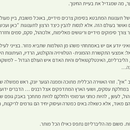
ר, מה שמגדיל את בעיית החינוך.
של תענוגות המתבטא בסיפוק צרכים מידיים, באוכל משובח, ביין מעולה
ואושר בעולם הזה. אלא לנסות להבין כיצד הרצון לתענוגות "כאן ועכש
 צורך סיפוקים מידיים וריגושים מאלימות, אלכוהול, סקס, סמים וחזרה
איני יודע אם יש באמתחתי משהו מן השלמות שתביא מזור. בצייני לעי
ל: אמצעי התקשורת ההמונית- הטלוויזיה והקולנוע, הרדיו, העיתונות ה
, הליברליזם, האינטלקטואלים והיות האדם איש העולם הגדול – למשקאו
בה…
 "אין". זוהי האווירה הכללית מתוכה וממנה הנוער יונק. ראש ממשלה
 במחלקת עסקים, ושועי הארץ המתדפקים אצל רבנים … הדברים ידועים
ול, לעשן , להיות כוחני וערמומי ולחלקם להיות מתחכך באבק גופם של
הם מאוד, אלא כשאלה באים כמטרה ועיסוק יחיד הם גורמים לריקנות, ח
לות. משום מה הליברליזם נתפס כאילו הכל מותר.