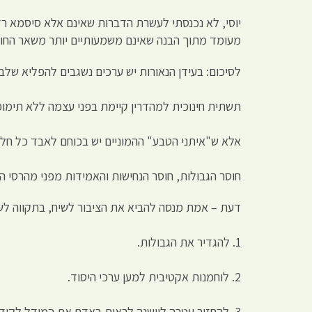
יוסי, לא נכנסתי לעשרת הדברות שאינם אלא סיסמא רד
מעומד מתוך הבנה שאינם משמעותיים יותר משאר החוק
לסיכום: בעידן הנאורות יש ערכים נשגבים להפליא שלב
תשתית חינוכית למהדרין קיימת בפני עצמה ללא תימוכ
אלא ש"איתני הטבע" ההמוניים יש בכוחם לאבד כל חלקה
חוסר הגבולות, חוסר הנחישות והאמידות מפני מהרסי 
דעת – אמת מנסה להביא את הציבור לשיח, בתקווה לשי
1. להגדיר את הגבולות.
2. לוחמנות אקטיבית למען ערכי היסוד.
3. להחזיר עטרה ליושנה לראות באדם את המודל לקידמה תודעתית, ערכית ומאושרת יותר.