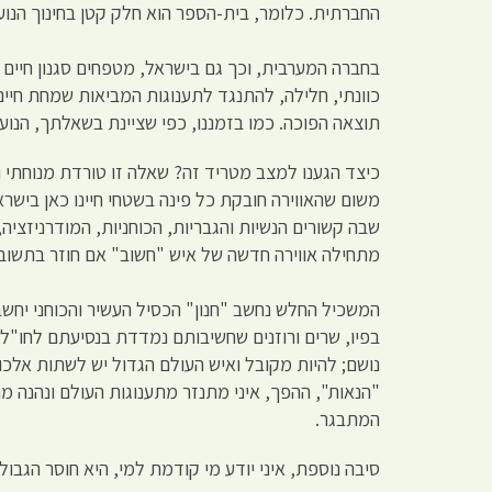
החברתית. כלומר, בית-הספר הוא חלק קטן בחינוך הנוע
בחברה המערבית, וכך גם בישראל, מטפחים סגנון חיים 
כוונתי, חלילה, להתנגד לתענוגות המביאות שמחת חיים 
תוצאה הפוכה. כמו בזמננו, כפי שציינת בשאלתך, הנוער
כיצד הגענו למצב מטריד זה? שאלה זו טורדת מנוחתי ו
משום שהאווירה חובקת כל פינה בשטחי חיינו כאן בישרא
שבה קשורים הנשיות והגבריות, הכוחניות, המודרניזציה
מתחילה אווירה חדשה של איש "חשוב" אם חוזר בתשו
המשכיל החלש נחשב "חנון" הכסיל העשיר והכוחני יחשב
בפיו, שרים ורוזנים שחשיבותם נמדדת בנסיעתם לחו"ל
נושם; להיות מקובל ואיש העולם הגדול יש לשתות אלכוה
"הנאות", ההפך, איני מתנזר מתענוגות העולם ונהנה מ
המתבגר.
סיבה נוספת, איני יודע מי קודמת למי, היא חוסר הגבו