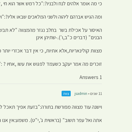
כי מה אומר אלהים לנח ולבניו?:"כל רמש אשר הוא חי 
ומה הגיש אברהם ליהוה ולשני המלאכים שבאו אליו?:"ו
האיסור על אכילת בשר בחלב נגזר מהמצווה "לא תבשל 
הבנים" (דברים כ"ב,ו').-שתיהן אינן
מצוות קולינאריות,אלא אתיות, כי אין דבר אכזרי יותר
זוכרים מה אמר יעקב כשעמד לפגוש את עשו ,אחיו ? :"כי
1 Answers
11 שנים •
jsadmin
צוות
וישנה עוד מצווה מפורשת בתורה:"בזעת אפיך תאכל ל
אתה ואל עפר תשוב" (בראשית ג',י"ט). משמע:אין אנו ח