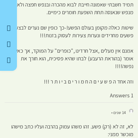
תמיד חשבתי שאמונה חייבת לבוא מהכרה ובנפש חפצה ולא
מנפש שנאנסה תחת השפעת חומרים כימיים.
שיטות כאלה מקומן בעולם הפשע!-כך כופין שם נערים לבצע
פשעים מחרידים ונערות צעירות לעסוק בזנות!!!
אמנם אין מעלים ,אצל חרדינו ,"כופרים" על המוקד, אך כאשר אב
אומר (בהוראת הרעבע) לבתו שהיא פסיכית, הוא חורך את
נפשה!!!!
וזה אחד ה פ ש ע י ם ה ח מ ו ר י ם ב י ו ת ר !!!
1 Answers
14 שנים •
לא, זה לא (רק) פשע. זהו משהו עמוק בהרבה ועליו כתב מישהו
מוכשר ממני: