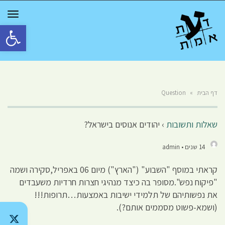
GGLE
TION
פתח סרגל 
דף הבית
»
Question
שאלות ותשובות
›
יהודים אנוסים בישראל?
14 שנים • admin
קראתי במוסף "השבוע" ("הארץ") מיום 06 באפריל,סקירה ושמה
"פיקוח נפש".מסופר בה כיצד מנהיגי חצרות חרדיות משעבדים
את נפשותיהם של תלמידי ישיבות באמצעות…תרופות!!!
(ושמא-פשוט מסממים אותם?).