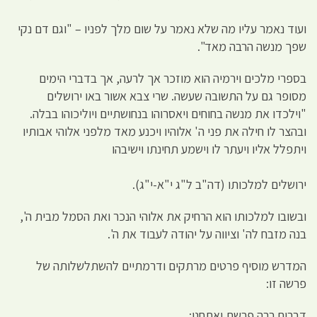
ועוד נאמר עליו מה שלא נאמר על שום מלך לפניו – "וגם דם נקי
שפך מנשה הרבה מאד".
בספרי מלכים וירמיה הוא מוזכר אך לרעה, אך בדברי הימים
מסופר גם על התשובה שעשה. שרי צבא אשור באו ירושלים
"וילכדו את מנשה בחוחים ויאסרוהו בנחושתיים ויוליכוהו בבלה.
ובהצר לו חילה את פני ה' אלוהיו ויכנע מאד מלפני אלוהי אבותיו
ויתפלל אליו ויעתר לו וישמע תחינתו וישיבהו
ירושלים למלכותו (דה"ב ל"ג י"א-י"ג).
ובשובו למלכותו הוא הרחיק את אלוהי הנכר ואת הסמל מבית ה',
בנה מזבח לה' וציווה על יהודה לעבוד את ה'.
המדרש מוסיף פרטים מרתקים ודרמתיים להשתלשלותה של
פרשה זו:
דברים רבה פרשת ואתחנן: