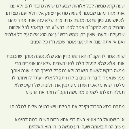
שעה קרא מנשה לכל אלוהות שבעולם שהיה מזבח להם ולא ענו
אותו אחד מהם שנאמר (ישעיה מו) אף יצעק אליו ולא יענה מצרתו
לא יושיענו. כיון שראה מנשה צרתו צרה שלא ענה אותו אחד מהם
התחיל קורא להקב"ה אמר לפניו רבש"ע הרי קראתי לכל אלהות
שבעולם וידעתי שאין בהן ממש רבש"ע את הוא אלוה על כל אלהים
ואם אי אתה עונה אותי אני אומר שמא ח"ו כל הפנים
שוות אמר לו הקב"ה הא רשע בדין הוא שלא אענה אותך שהכנסת
אותי אלא שלא לנעול דלת לפני השבים שלא יהו אומרים הרי
מנשה ביקש לעשות תשובה ולא נתקבל לפיכך הריני עונה אותך
מנין שנאמר (דברי הימים ב לג) ויתפלל אליו ויעתר לו ויחתר לו
מלמד שהיו מלאכי השרת מסתמין את חלונות של רקיע שלא
תעלה תפלתו לשמים מה עשה הקב"ה חתר את הרקיע
מתחת כסא הכבוד וקיבל את תפלתו וישיבהו ירושלים למלכותו
א"ר שמואל בר אוניא בשם רבי אחא ברוח השיבו כמה דתימא
משיב הרוח באותה שעה ידע מנשה כי ה' הוא האלהים.