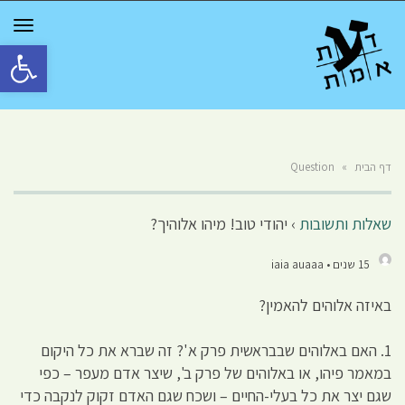
GGLE
TION
פתח סרגל 
דף הבית
»
Question
שאלות ותשובות
›
יהודי טוב! מיהו אלוהיך?
15 שנים • iaia auaaa
באיזה אלוהים להאמין?
1. האם באלוהים שבבראשית פרק א'? זה שברא את כל היקום
במאמר פיהו, או באלוהים של פרק ב', שיצר אדם מעפר – כפי
שגם יצר את כל בעלי-החיים – ושכח שגם האדם זקוק לנקבה כדי