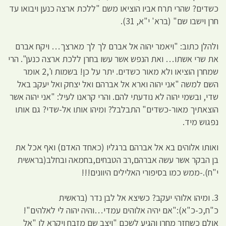
כשדים? שהרי תרח אביו הוציאו משם "ללכת ארצה כנען ויבואו עד
חרן וישבו שם" (ברא' י"א, 31).
ולהלן כתוב: "ויאמר יהוה אל אברם לך לך מארצך… ויקח אברם
את שרי אשתו… ואת הנפש אשר עשו בחרן ללכת ארצה כנען". הרי
שמחרן הוציאו ולא מאור כשדים. יתר על כן! בשמות ו',2 אומר
השם למשה "אני יהוה וארא אל אברהם ואל יצחק ואל יעקב באל
שדי, ובשמי יהוה לא נודעתי להם. והרי קראנו לעיל: "אני יהוה אשר
הוצאתיך מאור-כשדים" התבלבל? ומיהו אותו אל-שדי? גם אותו
נפגוש מיד.
ואותו אלוהים בא אל אברהם ברגליו (כאחד האדם) ואף אכל את
בן הבקר אשר עשה אברהם,רב הטבחים,בחמאה ובחלב(בראשית
י"ח).-ממש כמו בסיפורי האלילים היוונים!!!
3. ומיהו אלוהי יעקב? כשיצא אל לבן נדר (בראשית
כ"ח,כ-כ"א):"אם יהיה אלוהים עמדי…והיה יהוה לי לאלהים"!
אולם כשחזר מחרן והגיע לשכם "ויצב שם מזבח ויקרא לו "אל