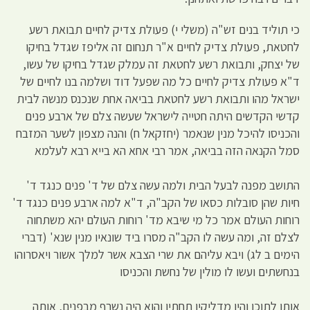
כי תוליד בנים זש"ה (משלי י) פעולת צדיק לחיים תבואת רשע
לחטאת, פעולת צדיק לחיים א"ר תנחום זה אליפז שגדל בחיקו
של יצחק, ותבואת רשע לחטאת זה עמלק שגדל בחיקו של עשו,
ד"א פעולת צדיק לחיים כל מה שפעל דוד ושלמה בנו לחיים של
ישראל מהו ותבואת רשע לחטאת בביאה אחת שנכנס מנשה לבית
קדשי הקדשים היתה חטייה לישראל שעשה צלם של ארבע פנים
והכניסו להיכל מנין שנאמר (יחזקאל ח) והנה מצפון לשער המזבח
סמל הקנאה הזה בביאה, אמר רבי אחא הא בייא רבא לעלמא
התושב מפנה לבעל הבית ולמה עשה צלם של ד' פנים כנגד ד'
חיות שהן סובלות כסאו של הקב"ה, ד"א למה ארבע פנים כנגד ד'
רוחות העולם אמר כל מי שיבא מד' רוחות העולם יהא משתחוה
לצלם זה, ומה עשה לו הקב"ה מסרו ביד שונאיו מנין שנא' (דברי
הימים ב לג) ויבא עליהם את שרי הצבא אשר למלך אשור ויאסרוהו
בנחשתים ועשו לו מולין של נחשת והכניסו
אותו לתוכו והיו מדליקין תחתיו והוא היה נשרף מבפנים, אותה