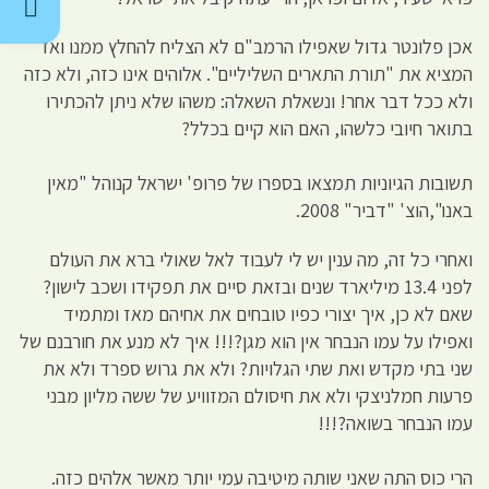
אכן פלונטר גדול שאפילו הרמב"ם לא הצליח להחלץ ממנו ואז
המציא את "תורת התארים השליליים". אלוהים אינו כזה, ולא כזה
ולא ככל דבר אחר! ונשאלת השאלה: משהו שלא ניתן להכתירו
בתואר חיובי כלשהו, האם הוא קיים בכלל?
תשובות הגיוניות תמצאו בספרו של פרופ' ישראל קנוהל "מאין
באנו",הוצ' "דביר" 2008.
ואחרי כל זה, מה ענין יש לי לעבוד לאל שאולי ברא את העולם
לפני 13.4 מיליארד שנים ובזאת סיים את תפקידו ושכב לישון?
שאם לא כן, איך יצורי כפיו טובחים את אחיהם מאז ומתמיד
ואפילו על עמו הנבחר אין הוא מגן?!!! איך לא מנע את חורבנם של
שני בתי מקדש ואת שתי הגלויות? ולא את גרוש ספרד ולא את
פרעות חמלניצקי ולא את חיסולם המזוויע של ששה מליון מבני
עמו הנבחר בשואה?!!!
הרי כוס התה שאני שותה מיטיבה עמי יותר מאשר אלהים כזה.