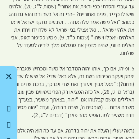
עד עוברי והסרתי כפי וראית את אחורי" (שמות ל"ג, 20). אלהים
שיש לו כף יד, פנים ואחוריים? –הרי זה אל בשר ודם והוא גם נוהג
כמוהו: "ואל משה אמר עלה אתה… ושבעים מזקני ישראל ויראו
את אלהי ישראל… ואל אצילי בני ישראל לא שלח ידו ויחזו את
האלהים ויאכלו וישתו" (שמות כ"ד, 9). ממש כסיפור זאוס, אבי
האלים היווני, שהיה מזמין את טנטלוס מלך לידיה לסעוד על
שולחנו.
5. ומיהו, אם כך, אותו יהוה המדבר אל משה ומכחיש שאברהם,
יצחק ויעקב הכירוהו בשם זה, אלא באל-שדי? אל שיש לו שדים?
(ורחם?): "מאל אביך ויעזרך ואת שדי ויברכך, ברכת שדים ורחם"
(ברא' מ"ט, 28). אל כזה המציאו רק הפרימיטיווים שבין עובדי
האלילים ומשם קבלנוהו אנו: "יהוה, בצאתך משעיר, בצעדך
משדה אדום… (שופטים ה', שירת דבורה), ועוד: "יהוה מסיני בא
וזרח משעיר למו. הופיע מהר פארן" (דברים ל"ג, 2).
נראה שעליון העלה את יהוה בדרגה. אם עד כה הוא היה אלם של
פראי שעיר, אדום ופראן, הרי עתה קיבל את ישראל!