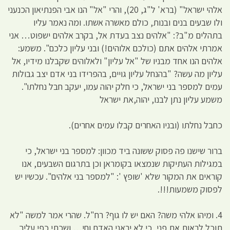
אלהי ישראל" (ברא' ל"ג, 20), והרי "אל" הנו אבי הפנתיאון הכנעני
ולו שבעים בנים ובנות, כולם מאשרה אשתו. ומה נאמר עליו
בתהלים מ"ב?: "אלהים נצב בעדת אל, בקרב אלהים ישפוט… אני
אמרתי אלהים אתם (כולכם אלוהים!) ובני עליון כלכם". משמע:
אלהים הנו אחד מבניו של "אל עליון" ולאלוהים שקבלנו מידיו, אל
עליון מה עשה? "בהנחל עליון גויים, בהפרידו בני אדם יצב גבולות
עמים למספר בני ישראל, כי חלק יהוה עמו, יעקב חבל נחלתו".
משמע עליון נתן לבנו, יהוה,את ישראל
כחבל נחלתו (ובניו האחרים קבלו עמים אחרים).
ברור שישנו פה פסוק ששונה ביד מכוון: למספר בני ישראל, כי
במגילות העתיקות שנמצאו בקומראן וכן בתרגום השבעים, אנו
קוראים את המקור שלא 'שופץ ': "למספר בני אלהים". עכשיו יש
לפסוק משמעות!!!.
4. ומיהו אלהי משה? האם יש לו גוף? רח"ל. שהרי אמר למשה "לא
תוכל לראות את פני, כי לא יראני האדם וחי… ושכתי כפי עליך