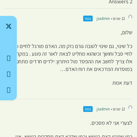
2 Answers
12 שנים •
jsadmin
צוות
שלום,
כל שינוי, גם שינוי לטובה גורם נזק מה. האדם מורגל לחיים ואפילו
לחיי סבל וחושך וכשהוא מחליט לצאת לאור זה פוגע . במקרים
אלו צריך לחשב את ההפסד מול היתרון: ילדים חרדים מתחנכים
במוסדות המדכאים את רוח האדם…
דעת אמת
12 שנים •
jsadmin
צוות
לצערי אני לא מסכים.
כמי שמבין קצת בנושא וכמי שקרא קצת מחקרים בנושא, אני