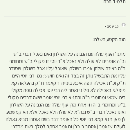
תלמיד חכם
16 שנים •
הנה הקטע השלם:
מתני' העוף עולה עם הגבינה על השולחן ואינו נאכל דברי ב"ש
וב"ה אומרים לא עולה ולא נאכל א"ר יוסי זו מקולי ב"ש ומחומרי
ב"ה באיזה שולחן אמרו בשולחן שאוכל עליו אבל בשולחן שסודר
עליו את התבשיל נותן זה בצד זה ואינו חושש: גמ' רבי יוסי היינו
ת"ק וכ"ת אכילה גופה איכא בינייהו דקאמר ת"ק בהעלאה קא
מיפלגי באכילה לא פליגי ואמר ליה רבי יוסי אכילה גופה מקולי
בית שמאי ומחומרי ב"ה והתניא רבי יוסי אומר ששה דברים מקולי
ב"ש ומחומרי ב"ה וזו אחת מהן עוף עולה עם הגבינה על השולחן
ואינו נאכל דברי ב"ש ובה"א לא עולה ולא נאכל אלא הא קמשמע
לן מאן תנא קמא רבי יוסי כל האומר דבר בשם אומרו מביא גאולה
לעולם שנאמר {אסתר ב-כב} ותאמר אסתר למלך בשם מרדכי