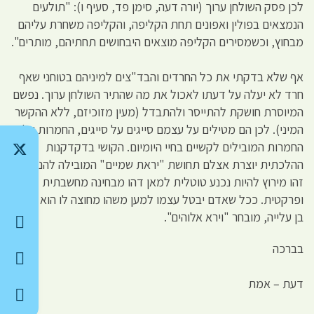
לכן פסק השולחן ערוך (יורה דעה, סימן פד, סעיף ו): "תולעים
הנמצאים בפולין ואפונים תחת הקליפה, והקליפה משחרת עליהם
מבחוץ, וכשמסירים הקליפה מוצאים היבחושים תחתיהם, מותרים".
אף שלא בדקתי את כל החרדים והבד"צים למיניהם בטוחני שאף
חרד לא יעלה על דעתו לאכול את מה שהתיר השולחן ערוך. נפשם
המיוסרת חושקת להתייסר ולהתבדל (מעין מזוכיזם, ללא ההקשר
המיני). לכן הם מטילים על עצמם סייגים על סייגים, החמרות על
החמרות המובילים לקשיים בחיי היומיום. הקושי בדקדקנות
ההלכתית יוצרת אצלם תחושת "יראת שמיים" המובילה להנאה.
זהו מירוץ להיות נכנע טוטלית למאן דהו מבחינה מחשבתית
ופרקטית. ככל שאדם יבטל עצמו למען משהו מחוצה לו הוא ירגיש
בן עלייה, מובחר "וירא אלוהים".
בברכה
דעת – אמת