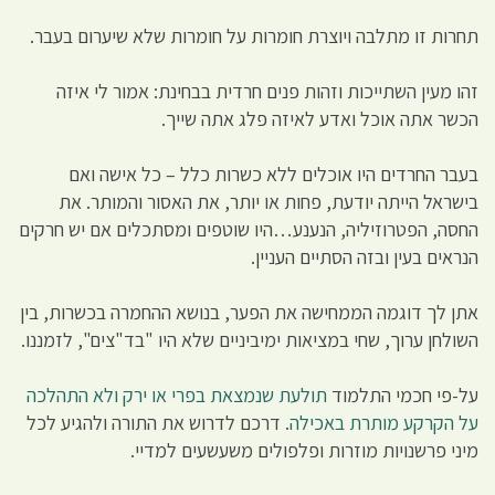
תחרות זו מתלבה ויוצרת חומרות על חומרות שלא שיערום בעבר.
זהו מעין השתייכות וזהות פנים חרדית בבחינת: אמור לי איזה
הכשר אתה אוכל ואדע לאיזה פלג אתה שייך.
בעבר החרדים היו אוכלים ללא כשרות כלל – כל אישה ואם
בישראל הייתה יודעת, פחות או יותר, את האסור והמותר. את
החסה, הפטרוזיליה, הנענע…היו שוטפים ומסתכלים אם יש חרקים
הנראים בעין ובזה הסתיים העניין.
אתן לך דוגמה הממחישה את הפער, בנושא ההחמרה בכשרות, בין
השולחן ערוך, שחי במציאות ימיביניים שלא היו "בד"צים", לזמננו.
על-פי חכמי התלמוד
תולעת שנמצאת בפרי או ירק ולא התהלכה
על הקרקע מותרת באכילה
. דרכם לדרוש את התורה ולהגיע לכל
מיני פרשנויות מוזרות ופלפולים משעשעים למדיי.