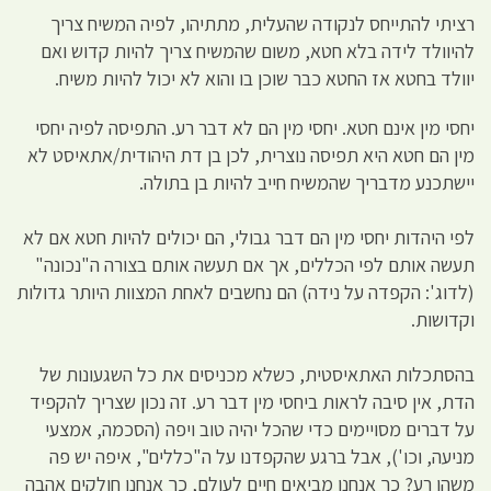
רציתי להתייחס לנקודה שהעלית, מתתיהו, לפיה המשיח צריך
להיוולד לידה בלא חטא, משום שהמשיח צריך להיות קדוש ואם
יוולד בחטא אז החטא כבר שוכן בו והוא לא יכול להיות משיח.
יחסי מין אינם חטא. יחסי מין הם לא דבר רע. התפיסה לפיה יחסי
מין הם חטא היא תפיסה נוצרית, לכן בן דת היהודית/אתאיסט לא
יישתכנע מדבריך שהמשיח חייב להיות בן בתולה.
לפי היהדות יחסי מין הם דבר גבולי, הם יכולים להיות חטא אם לא
תעשה אותם לפי הכללים, אך אם תעשה אותם בצורה ה"נכונה"
(לדוג': הקפדה על נידה) הם נחשבים לאחת המצוות היותר גדולות
וקדושות.
בהסתכלות האתאיסטית, כשלא מכניסים את כל השגעונות של
הדת, אין סיבה לראות ביחסי מין דבר רע. זה נכון שצריך להקפיד
על דברים מסויימים כדי שהכל יהיה טוב ויפה (הסכמה, אמצעי
מניעה, וכו'), אבל ברגע שהקפדנו על ה"כללים", איפה יש פה
משהו רע? כך אנחנו מביאים חיים לעולם, כך אנחנו חולקים אהבה