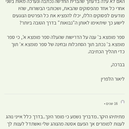
האם לא עלה בדעתך שהברית החדשה נכתבה ונערכה מאות בשני
אחרי כל אחד מהפסוקים שהבאת, ושכותבי הבשורות, שהיו
מודעים לפסוקים הללו, יכלו להמציא את כל הפרטים הנוגעים
לישוע כך שיתאימו לאותן ה"נבואות" בדרך הטובה ביותר?
ספר מומצא ב' ענה על הדרישות שהעלה ספר מומצא א', כי ספר
מומצא ב' נכתב תוך הסתכלות ובחינה של ספר מומצא א' תוך
כדי תהליך הכתיבה.
בברכה,
ליאור הלפרין
16 שנים •
מתיתיהו היקר..מדבריך נשמע כי מומר הינך..בדרך כלל אייני נוהג
לענות למומרים אך הפעם אסטה מהנוהג שלי ואשתדל לענות לך