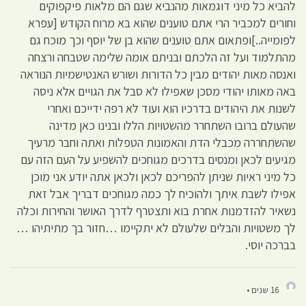
להביא כל מיני דוגמאות מהנביא שגם הם מלאות פיקפוקים
וחורים למכביר הרי אתם טוענים שהוא בא מרוח הקודש [עפרא
לפומייה..]ופתאום אתם טוענים שהוא בן של יוסף וכך מוכח גם
מהתלמוד ועל זה הלכתם ובניתם אומה שלימה שטבחה ורצחה
ואנסה מאות יהודים מבין כל הדורות ושורש האנטישמיות הנוראה
באה מאותו יהודי מסכן שאפילו לא סבל את הגויים אלא ניסה
לשנות את היהודים בדרכיו הוא ועוד לא רפה ידייכם ואחרי
שהעולם ברובו השתחרר מהשטויות הללו ובנינו כאן מדינה
שהשתחררה מכבלי הדת והאמונות הטפלות ואתה וחבר מרעיך
מגיעים לכאן ומנסים בדרכים מגוחכים להשפיע על העם הזה עם
כל מיני ראיות שניתן להפריכם לכאן ולכאן אתה יודע אני מוכן
אפילו לשבת איתך ולהוכיח לך כמה מגוחכים דבריך אבל זאת
נשאיר להזדמנות אחרת בוא ותצטרף לדרך האושר והחירות וכלה
לך משטויות והבלים שלעולם לא יתקיימו …חזור בך מתיתיהו …
בברכה יוסי.
16 שנים •