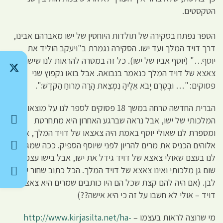
הטקסטים.
הספר נפתח בסקירה של תולדות היוחסין של ישו מאברהם אבינו,
דרך דויד המלך ועד ישו. הסקירה נגמרת ב"ויעקב הוליד את
יוסף…" (יוסף אביו של ישו). כל זה במטרה להראות לנו שישו הוא
צאצא של דויד המלך כנאמר בנבואה. אבל בואו נקפוץ שני
פסוקים: "… וּבְטֶרֶם יָבֹא אֵלֶיהָ נִמְצֵאת הָרָה מֵרוּחַ הַקֹּדֶשׁ׃".
הברית החדשה טרחה במשך 18 פסוקים לספר לנו על מוצאו
המלכותי של ישו, אבל נראה שברגע האחרון היא מתחרטת
ומספרת לנו שאולי יוסף באמת היה צאצאו של דויד המלך, אבל
אלוהים הכניס את מרים להריון לפני שיוסף הספיק. ככה שמגלים
לנו בעצם שאולי צאצא של דויד גידל את ישו, אבל בישו עצמו אין
שום גן מלכותי ואינו צאצא של דויד המלך. הכל כתוב שחור על גבי
לבן. (אם היה להם קצת שכל הם היו כותבים שמרים היא צאצא של
דויד – אולי לא חשבו על זה כי היא אישה??)
מי שרוצה לראות בעצמו –
http://www.kirjasilta.net/ha-