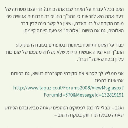
האם בכלל עברת על האתר שבו אתה כותב? הרי עצם מטרתה של
דעת אמת היא להראות כי התנ"ך הינו יצירה תרבותית אנושית פרי
מוחם הקודח של בני האדם, ושאין כל קשר בינה לבין דבר
האלוהים, גם אם הישות "אלוהים" אי פעם הייתה קיימת.
עבור על האתר ותיווכח באותות ובמופתים בעובדה הפשוטה:
התנ"ך הוא יצירה אנושית גרידא שלא נשלחה מטעמו של שום כוח
עליון ובטח שאינה "דברו".
אני ממליץ לך לקרוא את סקירתי הקצרצרה בנושא, גם בפורום
אתיאיזם בתפוז:
http://www.tapuz.co.il/Forums2008/ViewMsg.aspx?
ForumId=570&MessageId=132819191
ואגב – מבלי להיכנס לפסוקים הנוספים שאתה מביא ובהם הפירוש
שאתה מביא הינו דחוק במקרה הטוב –