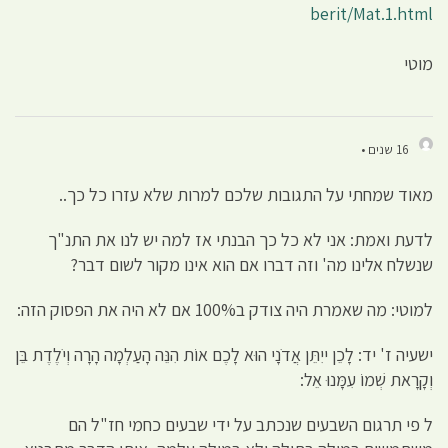
berit/Mat.1.html
מוטי
16 שנים •
מאוד שמחתי על התגובות שלכם למרות שלא עזרו כל כך..
לדעת ואמת: אני לא כל כך הבנתי אז למה יש לנו את התנ"ך
שנשלח אלינו מה' וזה דברו אם הוא אינו מקור לשום דבר?
למוטי: מה שאמרת היה צודק ב100% אם לא היה את הפסוק הזה:
ישעיה ז' יד: לָכֵן ייִתֵּן אֲדֹנָי הוּא לָכֶם אוֹת הִנֵּה הָעַלְמָה הָרָה וְיֹלֶדֶת בֵּן
וְקָרָאת שְׁמוֹ עִמָּנוּ אֵל:
ל פי תרגום השבעים שנכתב על ידי שבעים כחמי חז"ל הם