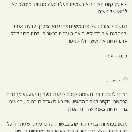
ולא על קיום מאן דהוא בשמיים מעל ובארץ מתחת ומימלא לא
לבואו של משיח.
במקום להתרכז של מי המשיח ומתי יבוא הצטרף לדעת-אמת
ולמפלגת אור כדי ליישם את הערכים הנאורים- לתת דרור לכל
אדם לחיות את אושרו ולהגשימו.
דעת – אמת
16 שנים •
רציתי להפנות את תשומת לבכם למשהו מעניין ומשעשע מהברית
החדשה, בקשר למקור הראשון שהובא בשאלה בו כתוב שהמשיח
צריך להיות צאצא של דוד המלך.
ממש בפתיחת הברית החדשה, בבשורה על פי מתי, יש סתירה כל
כך בולטת, שלא ברור איך העורך לא הרגיש במתיחות בין שני