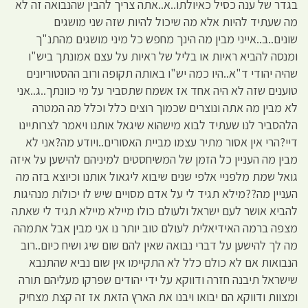
בגדר של ענה כסיל כאיולתו..א..אתה צריך להבין שהנבואה זה לא
מה שעתיד להיות אלא מה שיכול להיות שזה שני מושגים
שונים..ב..אייני מבין מה הינך מחפש כל מיני מושגים מהתנ"ך
ומנסה להביא ראיות או בליל של ראיות על עצם אמונתך ביש"ו
שהיה יהודי ד"א..היו כמה יש"ו באותה תקופה ורוב ההסטוריונים
טוענים שזה לא היה אחד אז אשמח שתסביר על מי כוונתך..ג..אני
לא מבין מה אתה ונוצרים שכמוך רוצים כלל וכלל מה המטרה
הלהסביר לנו שעתיד לבוא מישהוא שיגאל אותנו ויאמר לצרותיינו
דיי?הרי אין אסור מתיר עצמו מביית האסורים..ויודע מה?אני לא
מבין מה העניין כל הזמן של המשיחסטים למיניהם להישען על איזה
גואל שמת מלפניי אלפי שנים שיבוא ליגאול אותנו וכיוצא בזה מה
העניין מה??מילא תגיד לי על אדם מסויים שיש לו יכולות מנהיגות
להביא אושר לעם ישראל ולעולם כולו מיילא מיילא תגיד לי שאתה
מצפה ברמה האידיאלית לעולם טוב יותר נו אני מבין אבל אתמהה
מה לך להישען על דברי נבואה שאין להם שום שיג ושיח כיום..רוב
הנבואות אם לא כולם כלל לא התקיימו אין שום נביא שהתנבא
שישראל תיבנה חזרה ודווקא על ידי יהודים שפרקו מעליהם תורה
ומצוות ודווקא הם יבואו ויבנו את הארץ הזאת אז זה קצת מצחיק