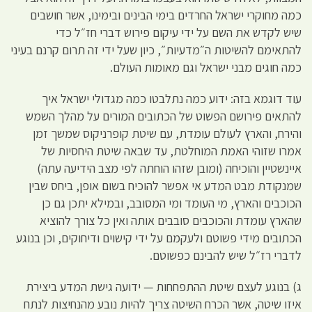
כמה מחוקרי ישראל החרדים בימי הבינים ובימינו, אשר חושבים
שיש לקדש את השם על ידי עיקום פירוש דברי חז״ל כדי
להתאימם להשיטות ה״מדעיות״, כיון שעל ידי זה תרום קרנם בעיני
כמה חוגים מבני ישראל וגם מאומות העולם.
עוד דוגמא בזה: ידוע כמה נתלבטו כמה מגדולי ישראל איך
להתאים פירושם הפשוט של הכתובים המורים על מהלך השמש
והירח, והארץ לעולם עומדת, עם שיטת קופרניקוס שמשך זמן
אמרו שזוהי האמת המוחלטת, עד שבאה שיטת היחסיות של
איינשטיין והוכיחה (ומובן שזהו הוחתה לפי מצב הידיעה עתה)
שמנקודת מבט המדע אי אפשר להוכיח בשום אופן, ביחס שבין
הכוכבים והארץ, מי העומד ומי המסובב, ובמילא יתכן גם כן
שהארץ עומדת והכוכבים סובבים אותה ואין כל צורך להוציא
הכתובים מידי פשוטם ולעקמם על ידי קישוים ודיחוקים, וכן בנוגע
לדברי רז״ל שיש להבינם כפשוטם.
ג) בנוגע לעצם שיטת ההתפחחות — ידועה גישת המדע ביצירת
איזו שיטה, אשר הכרח השיטה צריך להיות נובע מהנחיצות לנתח