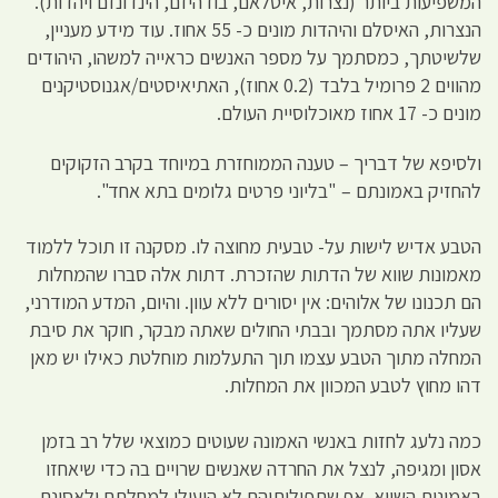
המשפיעות ביותר (נצרות, איסלאם, בודהיזם, הינדונזם ויהדות).
הנצרות, האיסלם והיהדות מונים כ- 55 אחוז. עוד מידע מעניין,
שלשיטתך, כמסתמך על מספר האנשים כראייה למשהו, היהודים
מהווים 2 פרומיל בלבד (0.2 אחוז), האתיאיסטים/אגנוסטיקנים
מונים כ- 17 אחוז מאוכלוסיית העולם.
ולסיפא של דבריך – טענה הממוחזרת במיוחד בקרב הזקוקים
להחזיק באמונתם – "בליוני פרטים גלומים בתא אחד".
הטבע אדיש לישות על- טבעית מחוצה לו. מסקנה זו תוכל ללמוד
מאמונות שווא של הדתות שהזכרת. דתות אלה סברו שהמחלות
הם תכנונו של אלוהים: אין יסורים ללא עוון. והיום, המדע המודרני,
שעליו אתה מסתמך ובבתי החולים שאתה מבקר, חוקר את סיבת
המחלה מתוך הטבע עצמו תוך התעלמות מוחלטת כאילו יש מאן
דהו מחוץ לטבע המכוון את המחלות.
כמה נלעג לחזות באנשי האמונה שעוטים כמוצאי שלל רב בזמן
אסון ומגיפה, לנצל את החרדה שאנשים שרויים בה כדי שיאחזו
באמונות השווא. אף שתפילותיהם לא הועילו למחלתם ולאסונם