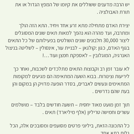
יש הרבה מדענים ששוללים את קיומו של המפץ הגדול או את
תורת האבולציה .
יצירת האדם מתחילה מתא זרע אחד ויחיד. התא הזה הולך
ומתרבה, ועד מהרה הוא נהפך למאות תאים שונים המסוגלים
ליצור 30,000 חלבונים שונים השולטים בפעילותם של כל התאים
בגוף האדם, כגון :קולגאן – לבניית עור, אינסולין – לשליטה בניצול
האנרגיה, המוגלובין – לאספקת חמצן ועוד…!
לא עובר זמן רב וקבוצות התאים מתלכדים לשכבות, ואחר כך
ליריעות וצינורות. בבוא השעה המתאימה הם מגיעים למקומות
המתאימים ונעשים לאברים, בסדר הופעה מדויק הן במקום והן
בעת שהם נדרשים .
תוך זמן מועט מאוד יחסית – תשעה חודשים בלבד – מושלמים
עשרים וחמישה טריליון (אלף מיליארד) תאים .
כל התכונה הזאת, ביליוני פרטים מסועפים ומסובכים אלה, הכל
גלום בתא אחד.