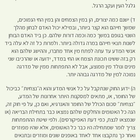
גלגל העין ועקב הרגל.
ד) ישנם כמה יצורים, הן במין הצמחים והן במין החי הנמוכים,
שמשך חייהם הוא קצר ביותר, ובמילא יכול האדם לבחון מהלך
השנוי בגופם במשך כמה וכמה דורות שלהם. כן ביד האדם הבוחן
לשנות תנאי חייהם במרה גדולה ביותר. ולמרות כל זה לא עלה ביד
אנשי המדע עד עתה לפתח מין אחד מחברו, וההישג שלהם הוא
רק בזה ששינו תכונת הצמח או החי במדד, ידועה או שהרכיבו שני
מינים ונולד מין ממוצע, אבל לא התפתחות ממין של מדרגה
נמוכה למין של מדרגה גבוהה יותר.
ה) ידוע החוק שנתקבל על כל אנשי המדע והוא ה״נצחיות״ כביכול
של החומר, או, מתאים למסקנות היותר אחרונות של המדע,
״נצחיות״ סכום הכולל של החומר והאנרגיא, ואם כן, על פי חוק זה,
הנה כל האטומים והחלקים שלהם נמצאו כבר בתחילת הבריאה (או
שנמצאו לנצח, כפי דעת האפיקורסים). ולפי שיטת ההתפתחות
צריך לומר שמתחילה היו כבר כל האטומים, אלא שהיו מפוזרים
ואחר כך נתקבצו אחד לאחד באופנים שונים ומוזרים ובתנאים