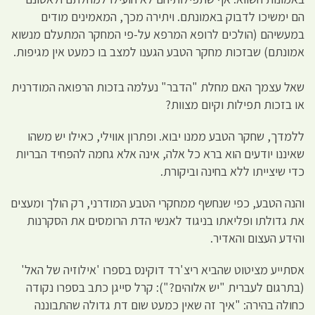
הם ימשיכו לדבוק באמונתם. ויתירה מכך, המאמינים מודים
במעשיהם (הולכים לרופא המרפא על-פי המחקר המתעלם מנשוא
אמונתם) שבזכות מחקר הטבע הגענו למצב בו כמעט אין מגיפות.
שאל עצמך האם מחלת "הדבר" נעלמה בזכות הרפואה המודרנית
או בזכות תפילות וקיום מצוות?
ללמדך, שחקר הטבע ממנו יבוא. ופתרון אווילי, כאילו יש משהו
שאיננו יודעים הוא ברא כל אלה, אינה אלא גחמה להפחיד הבריות
כדי שיצייתו ללא בחינה וביקורת.
והנה הטבע, כפי שנחשף ממחקרי הטבע המודרני, רק הולך ומעצים
את גדולתו ופליאתו בניגוד לאנשי הדת הרומסים את הסקרנות
והידע העצום והאדיר.
אסתייע מציטוט שהביא ריצ'רד דוקינס בספרו 'אילוזיה של האל'
(בתרגום לעברית "יש אלוהים?"): קרל סייגן כתב בספרו נקודה
כחולה בהירה: "איך זה שאין כמעט שום דת גדולה שהתבוננה