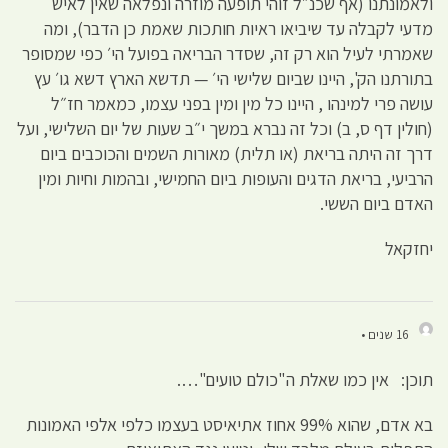
ולאמונתנו (אף שכנ״ל זוהי תופעה מוזרה ונפלאה שאין לאיש
מדעי לקבלה עד שיביאו ראיות חותכות שאמת כן הדבר), ומה
שאמרתי לעיל הוא רק זה, שסדר הבריאה בפועל הי׳ כפי שמסופר
בתורתנו הק', היינו שביום שלישי הי׳ — תדשא הארץ דשא גו׳ עץ
עושה פרי למינהו , היינו כל מין ומין בפני עצמו, כמאמר חז״ל
(חולין דף ס, ב) וכל זה נברא במשך י״ב שעות של יום השלישי, ועל
דרך זה היתה בריאת (או תלית) מאורות השמים והכוכבים ביום
הרביעי, בריאת הדגים והעופות ביום החמישי, ובהמות וחיות ומין
האדם ביום הששי.
יחזקאל
16 שנים •
תוכן: אין כמו שאלת ה"כולם טועים"….
בא אדם, שהוא 99% אחוז אתיאיסט בעצמו כלפי אלפי האמונות