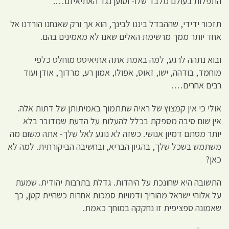
התפלות בעולם מלבד שלו- וטוען נגד האתיאיזם….
תזכור ידידי, שההבדל ביננו לבינך, הוא אך ורק שאנחנו הורדנו אל
אחד יותר ממך מרשימת האלים שאנו לא מאמינים בהם.
ובוא נתהה לרגע, למה באמת אתה אתיאיסט מוחלט כלפי
מוחמד, בודהה, ישו, זאוס, אפולו, אמון רע, מרדוך, אודן ועוד
רבים אחרים….
אולי כי אין קמצוץ של ראיה שתתמוך באמיתותן של דתות אלה.
אין שום סיבה מספקת בכלל להעלות על הדעת שמדובר בלא
יותר מסתם דמיון אנושי. כשזה לא נוגע לאל שלך- אתה משום מה
משתמש בשכל שלך, בהגיון הבריא, ובחשיבה הביקורתית. למה לא
כאן?
התשובה היא שחונכת על היהדות. גדלת בתרבות יהודית. שמעת
על אלוהי ישראל מהוריך ודמויות סמכות אחרות כשהיית קטן, כך
שאמונה ספציפית זו נחקקה במוחך כאמת.