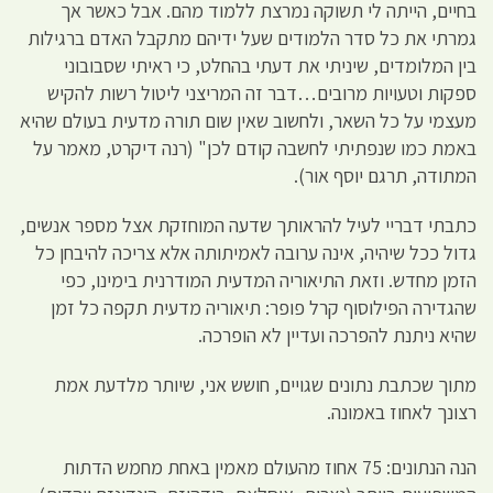
בחיים, הייתה לי תשוקה נמרצת ללמוד מהם. אבל כאשר אך
גמרתי את כל סדר הלמודים שעל ידיהם מתקבל האדם ברגילות
בין המלומדים, שיניתי את דעתי בהחלט, כי ראיתי שסבובוני
ספקות וטעויות מרובים…דבר זה המריצני ליטול רשות להקיש
מעצמי על כל השאר, ולחשוב שאין שום תורה מדעית בעולם שהיא
באמת כמו שנפתיתי לחשבה קודם לכן" (רנה דיקרט, מאמר על
המתודה, תרגם יוסף אור).
כתבתי דבריי לעיל להראותך שדעה המוחזקת אצל מספר אנשים,
גדול ככל שיהיה, אינה ערובה לאמיתותה אלא צריכה להיבחן כל
הזמן מחדש. וזאת התיאוריה המדעית המודרנית בימינו, כפי
שהגדירה הפילוסוף קרל פופר: תיאוריה מדעית תקפה כל זמן
שהיא ניתנת להפרכה ועדיין לא הופרכה.
מתוך שכתבת נתונים שגויים, חושש אני, שיותר מלדעת אמת
רצונך לאחוז באמונה.
הנה הנתונים: 75 אחוז מהעולם מאמין באחת מחמש הדתות