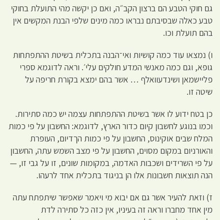
גם חוקי הטבע הם ברצון הקב״ה, ואם כן יקשה מהי התועלת בחוקי
טבע כאלה שבסיבתם נבראו כמה מינים שלפי הבנת המקשים אין
בהם תועלת וכו.
ו) נמצאו עוד כמה קושיות ואי־הבנה בתכלית בשיטת ההתפתחות
גופא, וגם כמה מאנשי המדע חולקים עלי׳. וראה לדוגמא ספרי
פליישמאן ושינדעוואלף … אשר בהם ימצא בקורת חריפה על
שיטה זו.
כן בטח ידוע לו אשר בשיטת ההתפתחות עצמה יש כמה סתירות.
וכמו בנוגע לחשבון קיום כדור הארץ, לדוגמא: החשבון על פי כמות
המלח שבים אוקינוס, החשבון על פי כמות הךדיום, העופרת
והאורניום במקום מסוים, החשבון על פי מצב השמש עתה, החשבון
על פי השרידים ושכבות האדמה, במקומות שונים, זו על גבי זו, —
הנה תוצאות חשבונות אלו הן בניגוד בתכלית אחד לרעהו.
ז) וזאת להעיר אשר גם אם יבוא מי ויאמר שאפשר שיתפתח עתה
מין אחד מחברו וראה זה בעיניו, אין כזה כל סתירה לדת