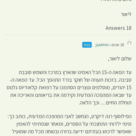
ליאור
18 Answers
16 שנים •
jsadmin
צוות
שלום ליאור,
עד המאה ה-15 הכל האמינו שהארץ במרכז והשמש סובבת
סביבה. בזכות תעוזה של חוקר בודד התהפך הכל. עד המאה ה-
15 יהודים, מוסלמים ונוצרים הסתמכו על רפואת קלאודיוס גלנוס
עד שבאה המהפכה המדעית וקידמה את בריאותנו והאריכה את
תוחלת החיים… וכך הלאה.
הפילוסוף רנה דיקרט, הנחשב לאבי המהפכה המדעית, כותב כך:
מימי ילדותי התחנכתי על הספרים, ומאחר שנפתיתי להאמין
שאפשר לרכוש בעזרתם ידיעה ברורה ובטוחה מכל מה שמועיל