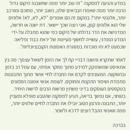
במדע והגיעה למסקנה "זה טוב יותר ממה שחשבנו! היקום גדול
הרבה יותר ממה שאמרו הנביאים שלנו, נשגב יותר, מחוכם ומורכב
יותר, אלגנטי יותר? במקום זה הם אומרים "לא, לא, לא! אלוהים
שלי הוא אלוהים קטן, ואני רוצה שכך יישאר. דת ישנה או חדשה,
המדגישה את הדר גדולתו של היקום כפי שהוא מתגלה על-ידי
המדע המודני, עשוייה לחשוף מעיינות של יראת כבוד ופליאה
שכמעט לא היו מוכרות במסגרת האמונות הקובנציונליות".
לאחר שתקרא ותשנה דבריי קח לך את הזמן לשאול עצמך: מה בין
אתאיסט שמשתוקק למידע מתוך מחקר אמיתי, עם עמל רב בזמן
ובהשקעה. המעונינים לקדם את החברה לחיי אושר מתוך התבוננות
מתמדת ושיפור התקנות והחוקים. לעומת אנשי אמונה הספונים
בטקסטים העוסקים בדיני משתין מרשות הרבים לרשות היחיד.
בטוחני, אם נפשך בריאה, תגיע למסקנה שהטבע מופלא ומעניין
יותר, התבונה והרצון הטוב יובילו את החברה לחיים שלווים יותר,
ממה שאנשי ההבל רוצים לדכא ולשמר.
בברכה