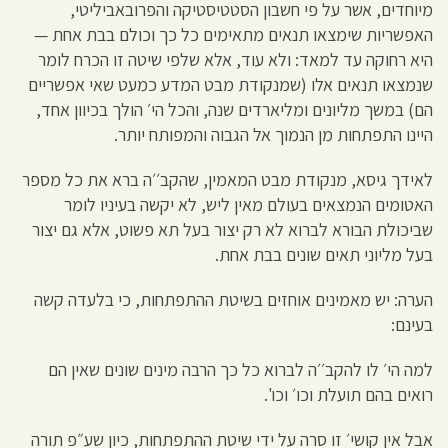
מיוחדים, אשר על פי חשבון הסטטיסטיקה והפרובאביליטי,
האפשריות שימצאו תנאים מתאימים כל כך וכולם בבת אחת —
היא רחוקה עד למאד: ולא עוד, אלא שלפי שיטה זו הכרח לומר
שנמצאו תנאים אלו (שמנקודת מבט המדע כמעט שאי אפשריים
הם) במשך מליונים ומליארדים שנה, והכל הי׳ הולך בכיוון אחד,
היינו התפתחות מן הנמוך אל הגבוה והמפותח יותר.
לאידך גיסא, מנקודת מבט המאמין, שהקב׳׳ה ברא את כל מספר
האטומים הנמצאים בעולם מאין ליש, לא יקשה בעיניו לומר
שביכולת הבורא לברוא לא רק יצור בעל תא פשוט, אלא גם יצור
בעל מליוני תאים שונים בבת אחת.
הערה: יש מאמינים אוחזים בשיטת ההתפתחות, כי בלעדה קשה
בעינם:
למה הי׳ לו להקב׳׳ה לברוא כל כך הרבה מינים שונים שאין הם
רואים בהם תועלת וכו׳ וכו'.
אבל אין קושי׳ זו סרה על ידי שיטת ההתפתחות, כיון שע״פ תורה