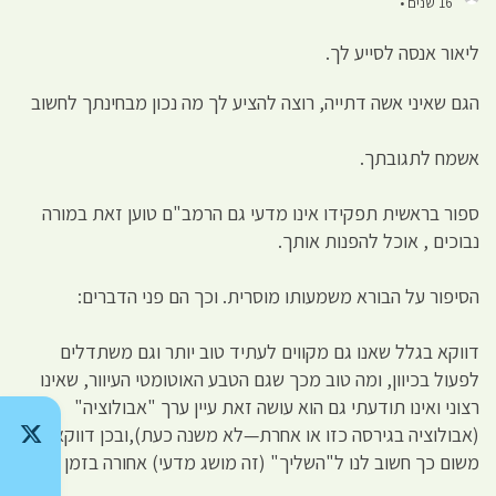
16 שנים •
ליאור אנסה לסייע לך.
הגם שאיני אשה דתייה, רוצה להציע לך מה נכון מבחינתך לחשוב
אשמח לתגובתך.
ספור בראשית תפקידו אינו מדעי גם הרמב"ם טוען זאת במורה
נבוכים , אוכל להפנות אותך.
הסיפור על הבורא משמעותו מוסרית. וכך הם פני הדברים:
דווקא בגלל שאנו גם מקווים לעתיד טוב יותר וגם משתדלים
לפעול בכיוון, ומה טוב מכך שגם הטבע האוטומטי העיוור, שאינו
רצוני ואינו תודעתי גם הוא עושה זאת עיין ערך "אבולוציה"
(אבולוציה בגירסה כזו או אחרת—לא משנה כעת),ובכן דווקא
משום כך חשוב לנו ל"השליך" (זה מושג מדעי) אחורה בזמן את