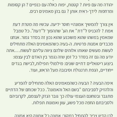
יהודה מה עם פיות ? קטנות, יפות כאלה עם כנפיים ? הן קסומות
ומרחפות לידך-ראית אותן ? גם בהן מאמינים רבים.
אין צורך להמשיך אמונה= חוסר ידיעה. עכשיו מה מטרת דעת
אמת ? להכניס ל"דת" את הע' שתהפוך ל"דעת". כל טמבל
שמאמין במשהו שהוא משוכנע שהוא נכון זה בסדר גמור. אנחנו
מכבדים אמנות פרטיות. ה-בעיה כשהמאמינים האלה מתחילים
לעשות מעשים שאותו אלוהים שלהם ציווה עליהם לעשות….אתה
יודע מה גם זה בסדר כל זמן שזה נגמר בין האדם לבין עצמו:
ביצוע ריטואליים דתיים שונים: מילמולי תפילות,לבישת בגדים
ייחודיים, הנפת תרנגולת וסיבובה מעל הראש, ועוד.
איפה הבעיה ? הבעיה כשהמאמינים האלה מתחילים להפריע
והלהזיק לסביבתם "בשם האל והאמונה". ככל שכוחם של הדתיים
מתגבר ובטחונם העצמי עולה כך גובר הנזק לעצמם, לקרוביהם
ולסביבתם החפה מכל פשע, עוון ואמונות תפלות.
לכן הדיון צריך להתחיל במקור: אמונה כל אמונה היא אמונה