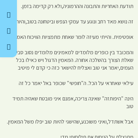
תודעת האחריות והתבונה וההרמוניה,ולא רק קדימה בזמן.
זה נושא מאד רחב ונוגע עד עמקי הנפש וביטחונה בטוב,והיותה
אופטימית. והייתי מעיזה לומר שאחת מתמציות הוויכוח האמיתי
והמכובד בין כופרים מלומדים למאמינים מלומדים נסוב סביב
שאלת הצורך בהשלכה אחורה. המאמין הדגול ויש כאילו בכל
העמים,יאמר אני טוב ואצליח להישאר כזה כי קדם לי מיטיב
עילאי שאחראי על הכל. ה"חופשי" שכופר באל יאמר כל זה
הינה "היפותזה" שאינה צריכה,אמנם איני מובטח שאהיה תמיד
טוב
אבל אשתדל,ואיני משוכנע,שהישגי להיות טוב יפלו משל המאמין.
מתנצלת על הניסוח אם פילוסופי מדי.