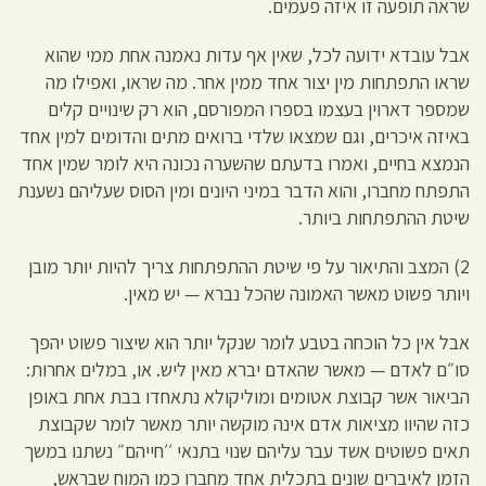
שראה תופעה זו איזה פעמים.
אבל עובדא ידועה לכל, שאין אף עדות נאמנה אחת ממי שהוא
שראו התפתחות מין יצור אחד ממין אחר. מה שראו, ואפילו מה
שמספר דארוין בעצמו בספרו המפורסם, הוא רק שינויים קלים
באיזה איכרים, וגם שמצאו שלדי ברואים מתים והדומים למין אחד
הנמצא בחיים, ואמרו בדעתם שהשערה נכונה היא לומר שמין אחד
התפתח מחברו, והוא הדבר במיני היונים ומין הסוס שעליהם נשענת
שיטת ההתפתחות ביותר.
2) המצב והתיאור על פי שיטת ההתפתחות צריך להיות יותר מובן
ויותר פשוט מאשר האמונה שהכל נברא — יש מאין.
אבל אין כל הוכחה בטבע לומר שנקל יותר הוא שיצור פשוט יהפך
סו״ם לאדם — מאשר שהאדם יברא מאין ליש. או, במלים אחרות:
הביאור אשר קבוצת אטומים ומוליקולא נתאחדו בבת אחת באופן
כזה שהיוו מציאות אדם אינה מוקשה יותר מאשר לומר שקבוצת
תאים פשוטים אשד עבר עליהם שנוי בתנאי ׳׳חייהם״ נשתנו במשך
הזמן לאיברים שונים בתכלית אחד מחברו כמו המוח שבראש,