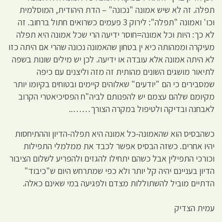
תפלה. זה לא שיש אמונה "נכונה" – הדת היהודית, המוסלמית
וכו' ואמונה "תפלה": לירוק 3 פעמים כשרואים חתול ברחוב. זה
לא כך: היות וכל אמונה=חוסר ידיעה הרי שכל אמונה היא תפלה
מעיקרה וממהותה כיא ין בטחון שהאמונה נכונה שהרי אם היתה כזו
לא היתה אמונה אלא עובדה או ידיעה. לכן יש מילים שונות בשפה
לתיאור מושגים השונים מהותית זה מזה וליצנים עם כיפה
שמסבירים כי הם "יודעים" שאלוהים קיימים ובטוחים בקיומו יותר
מקיומם שלהם עצמם יש להפנותם לביה"ח הפסיכיאטרי הקרוב
לאבחנה ובדיקה ולטיפול במקרה הצורך……..
כשהבסיס הוא שהאמונה-כל אמונה היא תפלה-הדיון וההתיחסות
יהיו אחרים. כשזה הבסיס אפשר לכבד את ממלמלי התפילות
וכורכי התפילין אבל כשהם יתחילו להגזים ולהפריע לשלום הציבור
הדיון בעניינם יהיה קל יותר ולא כפי שמתרחש היום ש"כיבוד"
הדתיים מוביל להשתוללות מצדם ולפגיעה במי שאינם כאלה.
עמית הצדיק