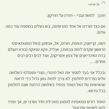
16 שנים •
תוכן: למשה עברי – תודה על התיקון.
אם כבר הורדנו אל אחד מהרשימה, בוא נשלים בהוספת עוד כמה
אלים:
וישנו, קרישנה, תאמת, הורוס, אל, אנחתון (האל המונותאיסטי
הראשון שקדם ליהוה צבאות), אנליל, ווקא טנאקה (בורא העולם
בדת האינדיאנים של צפון אמריקה), ועוד רבים רבים רבים
אחרים….
ובכלל אני בעד לספור את האל היהודי, נוצרי ומוסלמי כשלושה
אלים נפרדים לחלוטין. לא צריך להיות גאון גדול כדי לראות
שהאישיות של האל האחד והיחיד בשלושת הדתות שונה לחלוטין
בכל גירסא.
האחד דורש ממאמיניו להמנע מאכילת חזיר ושרצי ים, אך מתיר
להם לשתות אלכוהול.