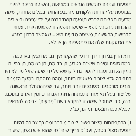
תופעות וענינים מוקשים הנראים במציאות, והשיטה צריכה להיות
מבוססת על יסודות הלקוחים מהטבע והחוש. במלים אחרות, שיטה
מדעית תכליתה לפרש תופעה קשה־הבנה על ידי ענינים וביאורים
בהוכחות מהטבע גופא – שיעשו תופעה זו לפשוטה יותר. ואחת
הדרישות הראשונות משיטה מדעית היא – שאפשר לבחון בטבע
את המסקנות שלה אם מתאימות הן או לא.
והוא הדין בנידון דידן: היו מי שהקשו איך נבראו ומאין באו כמה
וכמה סוגים ומינים שישנם בטבע, הן בדומם, הן בצומח, הן בחי והן
במין האדם, וסברו להסיר גודל קושיא על ידי שיטה שעל פי׳ לא היו
בתחילה אלא יצורים פשוטים ביותר, ומהם נתפתחו במשך הזמנים
יצורים מורכבים ומסובכים יותר ויותר, עד שמההתחלה הראשונה
של יצור בעל תא אחד נתפתחו החיות הגבוהות, ומין האדם בתוכם.
והנה, כדי שתוכל שיטה זו להקרא בשם ״מדעית״ צריכה להתאים
ולמלא כמה תנאים, ומהם, כנ״ל:
1) ההתפתחות מיצור פשוט ליצור מורכב ומסובך צריכה להיות
תופעה מצוי׳ בטבע, ועכ״פ צריך שיהי׳ מי שהוא איש נאמן, שיעיד