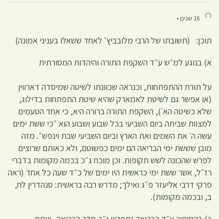
16 שנים •
תוכן: (תשובתו של הרבי מלובביץ' לאחד ששאלו בעניני אמונה)
א) בנוגע למ״ש ע״ד השקפת התורה והיהדות המסורתית
על תורת ההתפתחות, וכנראה שכוונתו לשיטה שמיסדה דארווין
(או אפשר גם לשיטת לאמארק שהיא שיטת התפתחות בדילוג,
שלא כשיטה הא׳), השקפת התורה ברורה היא, כי אחד הטעמים
למצוות שביתה ביום השביעי בכל שבוע ושבוע הוא ״כי ששת ימים
עשה ה׳ את השמים ואת הארץ וביום השביעי שבת וינפש״. מזה
מובן שששת ימי הבריאה הם ימים כפשוטם, ולא כאותם שרוצים
לפרש שהכונה לשש תקופות. וכן מוכח ג״כ בכמה מקומות בדברי
רז״ל, אשר ששת ימי כראשית היו ימים של כ״ד שעה כל אחד (ראה
פרקי דרבי אליעזר פ״ג ואילך; מדרש רבה בראשית: סנהדרין לח,
ב, ובכמה מקומות).
ב) בהסיפור ע״ד הבריאה נתפרש ג״כ סדר הבריאה, אותם