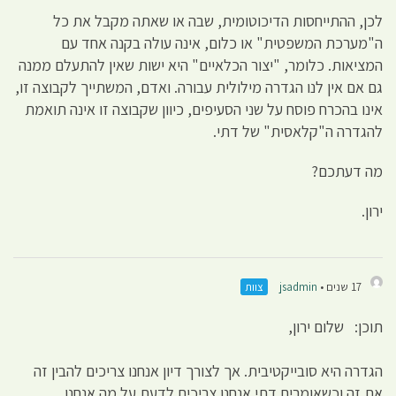
לכן, ההתייחסות הדיכוטומית, שבה או שאתה מקבל את כל
ה"מערכת המשפטית" או כלום, אינה עולה בקנה אחד עם
המציאות. כלומר, "יצור הכלאיים" היא ישות שאין להתעלם ממנה
גם אם אין לנו הגדרה מילולית עבורה. ואדם, המשתייך לקבוצה זו,
אינו בהכרח פוסח על שני הסעיפים, כיוון שקבוצה זו אינה תואמת
להגדרה ה"קלאסית" של דתי.
מה דעתכם?
ירון.
17 שנים •
jsadmin
צוות
תוכן: שלום ירון,
הגדרה היא סובייקטיבית. אך לצורך דיון אנחנו צריכים להבין זה
את זה וכשאומרים דתי אנחנו צריכים לדעת על מה אנחנו