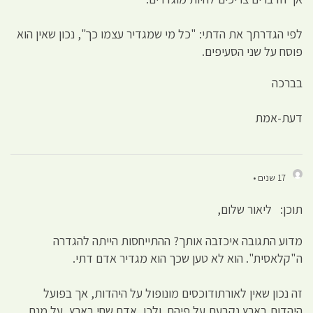
לפי הגדרתך את הדתי: "כל מי שמגדיר עצמו כך", נכון שאין הוא
פוסח על שני הסעיפים.
בברכה
דעת-אמת
17 שנים •
תוכן: ליאור שלום,
מדוע התגובה איכזבה אותך? ההתייחסות הייתה להגדרה
ה"קלאסית". הוא לא טען שכך הוא מגדיר אדם דתי.
זה נכון שאין לאורתודוכסים מונופול על היהדות, אך בפועל
היהדות בארץ נקבעת על פיהם. ולכן, אדם שחי בארץ, על מנת