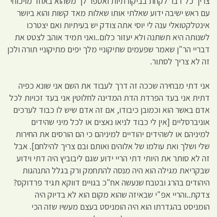
צריך כל דבר לקחת בביקורתיות ואספר לך משהוא באחד מויכוחי
עם ראש ישיבה ידוע שאלתי אותו שאלות מאד קשות והוא ביושר
אינטלקטואלי ענה לי יוסי אתה צודק יש בעיתיות ואם יצטרכו
לשנותה היא תשתנה ולא יעזור כלום..ואני תמיד אוהב לצטט את
דבריי הר"ן שאמר שפעמים שתיקוניי מלך יפים מתיקוניי תורה ולכן
זה לא צריך לסתור.
אני דתי מבחירה שככה זה דרך לעבוד את השם אני שונא כפיה
דתית אני בעד הפרדת הדת המדינה לחלוטין אני בעד זכויות לכל
אדם באשר הוא וכמובן כיבודו, אם זה אדם שיש לו כבוד לערכים
אוניברסליים [אין לי כבוד לניאו נאצים או לכל מיני שהידים
למיניהם או לשהידים יהודיים למיניהם כי הם הורסים את החירות
שלי ושלך ואת עולמו של אלוהים ואותם ובם צריך להילחם]. אבל
זה לא סותר את היותי דתי הריי ידוע שגם ליבוביץ היה דתי וידוע
שבקריאת מגילה הוא היה מנסה להתחמק ורק בגלל התנהגות
היהודים בהרג ובטבח שנעשה אח"כ בגויים דווקא תגיד פרדוקס?
צדקת..והריי אפ"י שבאיזה שהוא מקום הוא לא בדיוק היה
הומניסט בהגדרתו הוא היה הומניסט בעצם מעשיו שזה הכי