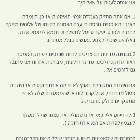
אני אנסה לענות על שאלותיך:
1. אם אתה מחזיק בעמדה אנטי-תאיסטית אז כן. העמדה
האנטי-תאיסטית גורסת כי עצם האמונה בקיומו של אלוהים מזיקה
לחברה ולפרט. יעקב טייטל למשלהוא דוגמא למאמין אדוק
באלוהים שיכול לפגוע באנשים בגלל אמונתו.
2.מבחינה מדינית הם צריכים להיות שותפים לפירוק הממסד
האורתודוקסי ולכינון מדינה חילונית, מבחינות אחרות אני מתנגד
גם לזרמים אלו.
אם היהדות המקובלת בארץ לא הייתה אורתודוקסית אז היה בה
פסול מבחינתי, אבל קרוב לוודאי שהממסדים שלה לא היו
מתפקדים כחלק מהמדינה.
3.להתייחס אליו כאל אדם שמוליך את עצמו שולל ומשקר
לעצמו(לפחות אם הוא אורתודוקסי).
הרפורמיים שמאמינים בשיוויון מגדרי שוללים את ההלכה והם