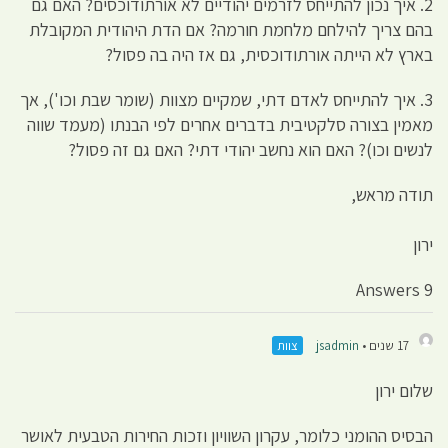
2. איך נכון להתייחס לזרמים יהודיים לא אורתודוכסים? האם גם
בהם צריך להילחם מלחמת חורמה? אם הדת היהודית המקובלת
בארץ לא הייתה אורתודוכסית, גם אז היה בה פסול?
3. איך להתייחס לאדם דתי, שמקיים מצוות (שומר שבת וכו'), אך
מאמין בצורה סלקטיבית בדברים אחרים לפי הבנתו (מעמד שווה
לנשים וכו)? האם הוא נחשב יהודי דתי? האם גם זה פסול?
תודה מראש,
ירון
9 Answers
17 שנים •
jsadmin
צוות
שלום ירון
הבסיס ההומני כלומר, עקרון השוויון וזכות החירות הטבעית לאושר