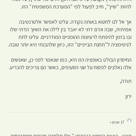
להיות "שייך", חייב לפעול לפי "המערכת המשפטית" הזו.
אך אל לנו לחטוא באותה נקודה. עלינו לאפשר אלטרנטיבה
אמיתית, שבה אדם דתי לא יאבד בין לילה את השיוך הדתי שלו
ובו בזמן להיפתח לרעיונות ההומניים המודרניים. עלינו לתת
לגיטימציה ל"תחנת הבייניים" הזו, כיוון שלהבנתי היא יותר טובה.
החיסרון הבולט באופציה הזו היא, כמו שנאמר לפני כן, שאנשים
אלה נאלצים לפסוח על שני הסעיפים, כאשר הם צריכים להכריע.
תודה,
ירון
17 שנים •
תוכן: כצאת השמש בגבורתו " אלו תלמידי חכמים שמתנצחים