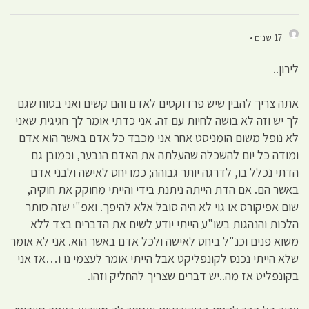
17 שנים •
לירון..
אתה צריך להבין שיש פרדוקסים לאדם והם קשים ואני בטוח שגם
לך יש וזה לא בושה לחיות עם זה. אני כדתי אומר לך חגיגית שאני
לא נופל משום הומניסט אחר אני מכבד כל אדם באשר הוא אדם
ומודה כל יום להשכלה שהעלתה את האדם הנבער, וכמובן גם
הדתי נכלל בו, לדרגה יותר גבוהה; כמו יחס לאישה ולבני אדם
באשר הם. אם הדת הייתה ניתנת בידי והייתי מחוקק את חוקיה,
שום אפיקורס או גוי לא היה סובל אלא להיפך. ואפ"י שזה סותר
הלכות והנהגות בשו"ע הייתי יודע לשים את הדברים בצד ללא
משוא פנים וכנ"ל ביחס לאישה ולכל אדם באשר הוא. אני לא אומר
שלא הייתי נכנס לקונפליקט אבל הייתי אומר לעצמי נו ו…אז אני
בקונפליט אז מה..יש דברים שצריך להחליק וזהו.