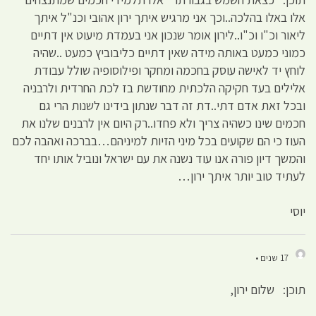
אלו באלו בהלכה..וכך אני מרגיש איתך ירון אהובי וכנ"ל איתך
ליאור וכ"ו וכ"ו..לירון אומר שנכון אני בעמדת מיעוט אין דתיים
כמוני כמעט באותה מידה שאין דתיים כליבוביץ כמעט ..שהיה
לוחץ יד לאישה עוסק בחכמה ומחקר ופילוסופיה שולל עבודת
אלילים בעד חקיקה הלכתית מחודשת בז לכת החרדית ולרבניה
ובכל זאת אדם דתי..דת זה דבר שנתון בידינו לשנות הרי גם
חכמים שינו כשהיה צריך ולא פחדו..רק היום אין לרבנים שלנו את
העוז כי הם שקועים בכל מיני הזיות למיניהם…בברכה ואהבה לכם
והמשך דיון פורה אנו עוד נשנה את עם ישראל ונוביל אותו יחד
לעתיד טוב יותר איתך ירון…
יוסי
17 שנים •
תוכן: שלום ירון,