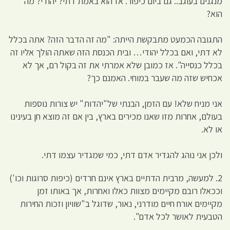
מנגנים בעוגב.. גם ביום כיפור. אז הוא באמת דתי? יהודי? מה
הוא?
התגובה הכמעט מתבקשת הייתה: "מה זה הדבר הזה? אתה בכלל
לא דתי, ואם בכלל יהודי… ובית הכנסת הזה שאתה הולך אליו זה
בכלל כנסייה". אז כמובן שלא אמרתי את זה בקול רם, אך לא
אכחיש שזה מה שעבר במוחי. האמנם כך?
אני מניח שלא! עם הזמן, הבנתי של"יהדות" יש צורות נוספות
בעולם, אחרות מזו שאנו מכירים בארץ, בין אם זה מוצא חן בעינינו
או לא.
ולכן אני נוהג להגדיר אדם דתי, כמי שמגדיר עצמו דתי.
2. למעשה, מרבית הדתיים בארץ אינם חרדים (כיפות סרוגות וכו')
וככאלו רובם מקיימים מצוות כאלו ואחרות, אך באותו זמן
מקיימים אורח חיים מודרני, נאור, שדוגל ב"שוויון וזכות החירות
הטבעית לאושר לכל אדם".