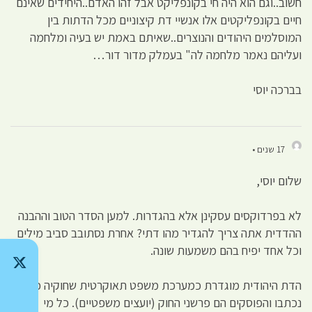
חשוב..וגם הוא היה חי בקונפליקט אבל זהו האדם..היחידים שאינם
חיים בקונפליקטים אלו אנשיי דת קיצוניים מכל הדתות בין
המוסלמים היהודים והנוצרים..שאיתם באמת יש בעיה ומלחמה
ועליהם נאמר מלחמה לה" בעמלק מדור דור…
בברכה יוסי
17 שנים •
שלום יוסי,
לא בפרדוקסים עסקינן אלא בהגדרות. למען הסדר הטוב וההבנה
ההדדית אתה צריך להגדיר מהו דתי? אחרת נסתובב סביב מילים
וכל אחד יפיח בהם משמעות שונה.
הדת היהודית מוגדרת כמערכת משפט תאוקרטית שחוקיה כבר
נכתבו והפוסקים הם פרשני החוק (יועצים משפטיים). כל מי