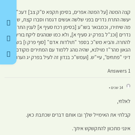
קצה המטה [על המטה אפרים, בסימן תקפא ס"ק צב] דעכ"פ
יעשה התרת נדרים בפני שלשה אנשים דגמרו וסברו קצת, שידעו
מה שיתירו, וכמבואר בשו"ע [בסימן רכח סעיף א] לענין התרת
נדרים [וכנ"ל בפרק יג סעיף א], ולא כמו שנוהגים ליקח בורים
להתרה. והביא מש"כ בספר "תולדות אדם" [סוף פרק ו] בשבחי
הגאון מהר"ז מוילנא, שהיה נוהג ללמוד עם המתירים מקודם כל
דיני "פתחים", עיי"ש. [ועמש"כ בנדון זה לעיל בפרק יג הערה ז].
1 Answers
14 שנים •
לאלחי,
קבלתי את האימייל שלך ובו אותם דברים שכתבת כאן.
אינני מתכוון להתקשקש איתך.