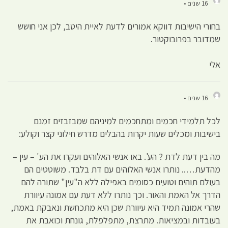
16 שנים •
בחורי הישיבות דווקא אמורים לדעת לאיית היטב, לכן אני חושש
שמדובר בפרובוקטור.
אלי
16 שנים •
לכל תלמידי חכמים ומתחכמים למיניהם שמבזבזים זמנם
בישיבות ומכלים שעות יקרות בהבלים מדרש חילוני קצר וקולע:
מה בין דעת לדת ? הע'. באו אנשי האלוהים ועקרו את הע' – עין –
מהדעת….. נותרו אנשי האלוהים עם דת בלבד. משוטטים הם
בעולם תוהים וטועים כסומים באפילה ללא ה"עין" שתורה להם
הדרך אל האמת והאור. וכך נותרו ללא דעת עם אמונה עיוורת
שהרי אמונה תמיד היא עיוורת שכן היא מתכחשת ונאבקת באמת,
בעובדות ובמציאות. מתרצת, מתפלפלת, גונחת וכואבת את