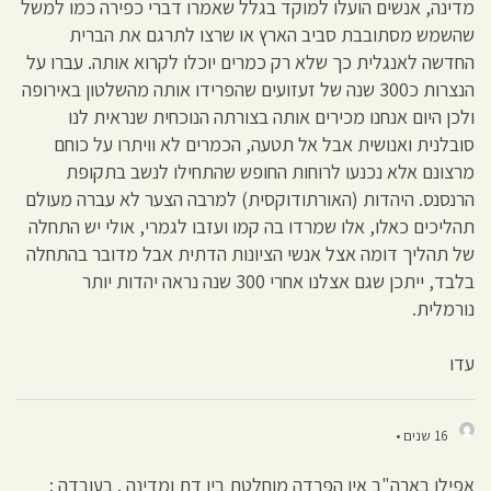
מדינה, אנשים הועלו למוקד בגלל שאמרו דברי כפירה כמו למשל
שהשמש מסתובבת סביב הארץ או שרצו לתרגם את הברית
החדשה לאנגלית כך שלא רק כמרים יוכלו לקרוא אותה. עברו על
הנצרות כ300 שנה של זעזועים שהפרידו אותה מהשלטון באירופה
ולכן היום אנחנו מכירים אותה בצורתה הנוכחית שנראית לנו
סובלנית ואנושית אבל אל תטעה, הכמרים לא וויתרו על כוחם
מרצונם אלא נכנעו לרוחות החופש שהתחילו לנשב בתקופת
הרנסנס. היהדות (האורתודוקסית) למרבה הצער לא עברה מעולם
תהליכים כאלו, אלו שמרדו בה קמו ועזבו לגמרי, אולי יש התחלה
של תהליך דומה אצל אנשי הציונות הדתית אבל מדובר בהתחלה
בלבד, ייתכן שגם אצלנו אחרי 300 שנה נראה יהדות יותר
נורמלית.
עדו
16 שנים •
אפילו בארה"ב אין הפרדה מוחלטת בין דת ומדינה . בעובדה :