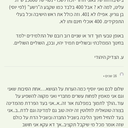
עלינו, למה לא ? אבל 400 בלבד כמו שקבע ה"רשע" (לפי יוסי)
בן גוריון. אפילו לא 401. וזה כולל את ראש הישיבה וכל בעלי
התפקידים. 400 אוכלי חינם ותו לא.
באופן טבעי תוך דור או שניים רוב רובם של התלמידים ילמד
בחינוך הממלכתי ובשוליים תמיד יהיו, ובכן, השוליים השוליים.
ע. הצדיק היהודי
16 שנים •
שלום לכם ואני יוסיף כמה הערות על הנושא…אחת הסיבות שאני
וגם אני מאמין לפחות עשרים מחבריי ואני מקווה להשפיע על
עוד..הולך לתמוך במפלגת אור זה..א..אני בעד הפרדת מהמדינה
בצורה טוטאלית לחלוטין זה יהיה טוב גם למדינה וגם לדת..ב..אני
בעד להחיל חינוך הליבה בשביל החברה ובשביל הדת על כולם
שזה אומר מכל מי שיקבל תקציב..אך דא עקא אני חושב