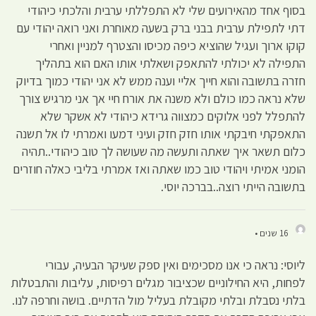
בסוף אחד מהאירועים שלי לא התפללתי ערבית והלכתי כיהודי
דתי לתפילת ערבית בבני ברק בשעה מאוחרת ואני רואה יהודי עם
קוקו ארוך ועגיל שהוציא כיפה מכיסו והצטרף למניין ואחרי
התפילה לא יכולתי להתאפק ושאלתי אותו האם הוא בתהליך
חזרה בתשובה והוא חייך אליי וענה ממש לא אני יהודי כמוך בדיוק
שלא נראה כמו כולם ולא משנה את אורח חיי אך אני מרגיש צורך
להתפלל לפני אלוקים כמצווה גרידא כיהודי לא אשקר שלא
התאפקתי חיבקתי אותו חזק חזק ועיני דמעו ואמרתי לו אל תשנה
כלום תשאר איך שאתה ותעשה מה שעושה לך טוב כיהודי..תהיה
הומני אמיתי ויהודי טוב כמו שאתה ואז אמרתי בליבי כאלה חוזרים
בתשובה הייתי רוצה..בברכה יוסי.
16 שנים •
ליוסי: נראה כי אנו מסכימים ואין ספק שעיקר הבעיה, עבורי
לפחות, היא החילוניים שכציבור מגלים רפיסות, עליבות והתבטלות
בלתי נסבלת ובלתי מקובלת בעליל מול הדתיים. בושה וחרפה לנו.