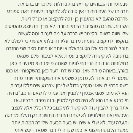
שבמוסדות הגבוהיים קרי ישיבות גדולות שלומדים בהם את
תרבותו של העם היהודי אין סיבה לא לתקצב ולעומת זאת ספורט
שהרבה מהעם לא מתעניין כן יזכה לתקצוב או כנ"ל רשות
השידור..שהרבה מהציבור הדתי והחרדי לא צורך וזה יוצא מהמיסים
שלו שווה בשווה..בקיצור יש הרבה על מה לעבוד ומה לעשות
בהקשר לתיקצוב שעמית מדבר עליו זה בלתי אפשרי כי לעולם לא
תוכל להוכיח מי אלו ה400האלה או יותר או פחות מצד שני החזרה
בתשובה לא קשורה לתקציב עמית אלא לציבור שלם שמאס
בחילוניות הרדודה הרי החילוניות שאתה מייצג היא מיזערית כאן
בארץ..באותה מידה שאני מרגיש דתי זעיר כאן בהשקפותיי או כמו
שאמר לי רב אחד לא מזמן כששמע את השקפותיי ויותר מיזה
כשסיפרתי לו שאני מעריץ גדול של ירון שברגע שיתפללו ערבית
הוא לא מוכן שאני אצטרף למניין ואני עניתי לו שאם הרמב"ם היה
חי כרגע אותו הוא לא היה מצרף למניין ובזה נפרדו דרכינו..אז
אתה צריך להבין שזה לא קשור לתיקצוב כלל וכלל אלא למצב
העכשוי ואם החילוניים לא ישתנו החזרה בתשובה רק תעלה מדרגה
ותעלה עוד..לא שלי אישית יש בעיה הבעיה שלי זה המהות יותר
מאשר הלבוש החיצוני או כמו שקרה לי דבר שמאד ריגש אותי