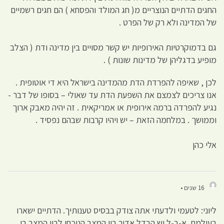
החגים הדתיים הנוצריים מ( חג המולד והפסחא ) הם חגים רשמיים
של המדינה ולא רק של הפרט .
גם בדמוקרטיות האירופיות יש קשר מסויים בין מדינה ודת ( הצלב
מופיע בדגליהן של מדינות שונות ) .
לכן , שאיפה להפרדת הדת מהמדינה בישראל היא די אוטופית .
אנו צריכים לצמצם את השפעת הדת עד שאולי – בסופו של דבר -
נגיע להפרדה ברמה אירופית או אמריקאית . זה יהיה מאבק ארוך
וממושך . במלחמה הזאת – יש ויהיו קרבות שבהם נפסיד .
אלי כהן
16 שנים •
ליוני: לטעמי ולדעתי אתה צודק בבסיס טענותיך. הדתיים ישארו
בעולמם. א-ב-ל יש הבדל אדיר בין המצב הנוכחי לבין המצב בו