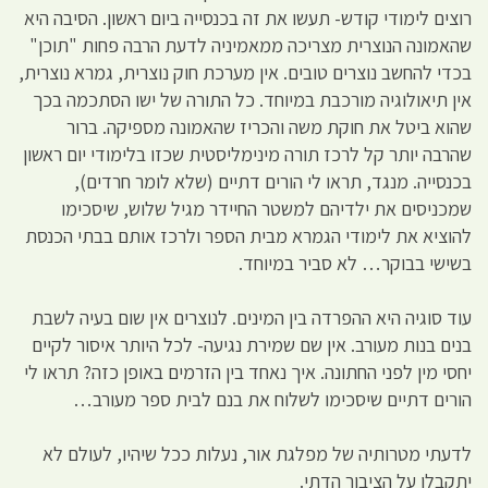
רוצים לימודי קודש- תעשו את זה בכנסייה ביום ראשון. הסיבה היא
שהאמונה הנוצרית מצריכה ממאמיניה לדעת הרבה פחות "תוכן"
בכדי להחשב נוצרים טובים. אין מערכת חוק נוצרית, גמרא נוצרית,
אין תיאולוגיה מורכבת במיוחד. כל התורה של ישו הסתכמה בכך
שהוא ביטל את חוקת משה והכריז שהאמונה מספיקה. ברור
שהרבה יותר קל לרכז תורה מינימליסטית שכזו בלימודי יום ראשון
בכנסייה. מנגד, תראו לי הורים דתיים (שלא לומר חרדים),
שמכניסים את ילדיהם למשטר החיידר מגיל שלוש, שיסכימו
להוציא את לימודי הגמרא מבית הספר ולרכז אותם בבתי הכנסת
בשישי בבוקר… לא סביר במיוחד.
עוד סוגיה היא ההפרדה בין המינים. לנוצרים אין שום בעיה לשבת
בנים בנות מעורב. אין שם שמירת נגיעה- לכל היותר איסור לקיים
יחסי מין לפני החתונה. איך נאחד בין הזרמים באופן כזה? תראו לי
הורים דתיים שיסכימו לשלוח את בנם לבית ספר מעורב…
לדעתי מטרותיה של מפלגת אור, נעלות ככל שיהיו, לעולם לא
יתקבלו על הציבור הדתי.