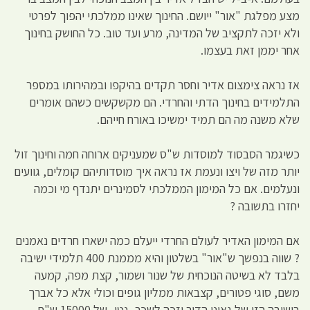
מצע מפלגת "אור" ייושם. החינוך שאינו ממלכתי יהפוך לפרטי
ולא יזכה לתקציב של המדינה, מרע ועד טוב. כל החושק בחינוך
אחר יממן זאת בעצמו.
אז נראה צימצום אדיר וחסר תקדים בהיקפו ובמהירותו במספר
התלמידים בחינוך הדתי והחרדי. הם מקשקשים כשהם אומרים
שלא משנה מה הם תמיד ימשיכו באורח חייהם.
כשיגמר הסבסוד למוסדות ש"ס שמעניקים ארוחה חמה וחינוך זול
יותר מזה של ויצו ונעמת אז נראה איך מוסדותיהם קומלים, גוועים
ונעלמים. אם כל המימון הממלכתי לסמינרים יתנדף מי וכמה
יחזרו בתשובה ?
אם המימון האדיר לעולם החרדי ייעלם כמה ישארו חרדים נאמנים
? שווה בנפשך ש"אור" בשלטון והיא מממנת 400 תלמידי ישיבה
בלבד לא בשיטה הנוכחית של שנור ושמור, קצת מפה, קמעה
משם, סוגי פטורים, קצבאות ממליון גופים וכולי אלא כל אברך
בישיבה הזו של גאוני הדור יזכה לשכר- נטו- של 15000 ש"ח.