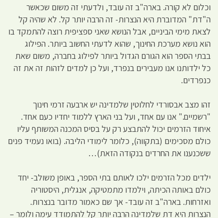
וכלום לא קורה. בארה"ב זה עובד, ולדעתי זה משום שכאשר
ה"דת" המדוברת היא הנצרות- זה הרבה יותר קל. לא שהיה קל
לצאת מימי הביניים, אבל הנושא שאני ספציפית רוצה להתמקד בו
הוא נושא מערכת החינוך, שהוא לדעתי החשוב ביותר. הפילוג
בבתי הספר הוא הגורם הגדול ביותר לפילוג בחברה, משום שאת
כל ילדותנו אנו מעבירים בנפרד, ועל כן למדים לזהות זה את זה
כנפרדים.
זהו מצב אבסורדי לחלוטין שלמדינה יש ארבעה זרמי חינוך
"רשמיים." אנו עם אחד, ועל בני הארץ ללמוד יחדיו כעם אחד.
איחוד הזרמים יכול להתבצע רק על בסיס המכנה המשותף עליו
כולם מסכימים (בתקווה), כלומר לימודי הליבה. (בואו נעמיד פנים
ששכנענו את החרדים בנקודה הזאת)…
ילדים מכל הזרמים ילכו לאותם בתי הספר, באופן משולב- יחד
כולם באותה הכיתה, וילמדו מתמטיקה, אנגלית, היסטוריה
ואזרחות. בארה"ב זה עובד- אך שם כאמור מדובר בנצרות.
הנצרות היא דת שלמדינה הרבה יותר קל להתמודד עימה ולומר –