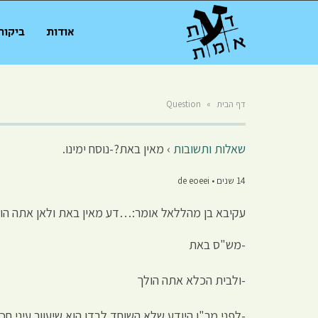
אודות
ביקור
דף הבית
»
Question
שאלות ותשובות
›
מאין באת?-נוסח ימינו.
14 שנים • de eoeei
עקיבא בן מהללאל אומר:…דע מאין באת ולאן אתה הול
-מש"ס באת
-ולבית הכלא אתה הולך
-לפני מר"ן היודע שלא השוחד לבדו הוא שיעוור עיני ח