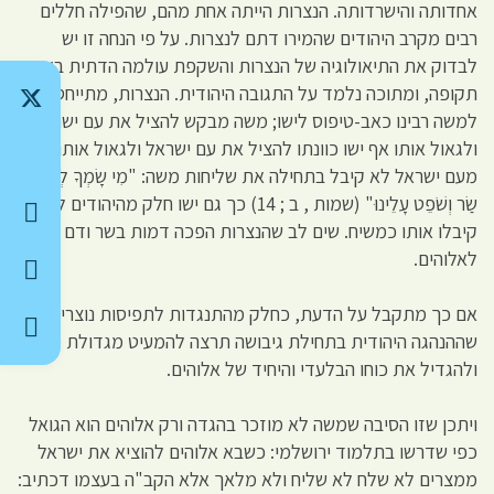
אחדותה והישרדותה. הנצרות הייתה אחת מהם, שהפילה חללים
רבים מקרב היהודים שהמירו דתם לנצרות. על פי הנחה זו יש
לבדוק את התיאולוגיה של הנצרות והשקפת עולמה הדתית באותה
תקופה, ומתוכה נלמד על התגובה היהודית. הנצרות, מתייחסת
למשה רבינו כאב-טיפוס לישו; משה מבקש להציל את עם ישראל
ולגאול אותו אף ישו כוונתו להציל את עם ישראל ולגאול אותו. חלק
מעם ישראל לא קיבל בתחילה את שליחות משה: "מִי שָׂמְךָ לְאִישׁ
שַׂר וְשֹׁפֵט עָלֵינוּ" (שמות , ב ; 14) כך גם ישו חלק מהיהודים לא
קיבלו אותו כמשיח. שים לב שהנצרות הפכה דמות בשר ודם (ישו)
לאלוהים.
אם כך מתקבל על הדעת, כחלק מהתנגדות לתפיסות נוצריות,
שההנהגה היהודית בתחילת גיבושה תרצה להמעיט מגדולת משה
ולהגדיל את כוחו הבלעדי והיחיד של אלוהים.
ויתכן שזו הסיבה שמשה לא מוזכר בהגדה ורק אלוהים הוא הגואל
כפי שדרשו בתלמוד ירושלמי: כשבא אלוהים להוציא את ישראל
ממצרים לא שלח לא שליח ולא מלאך אלא הקב"ה בעצמו דכתיב: