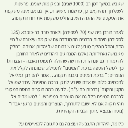
שגובש במשך זמן רב (1000 שנים) ובמקומות שונים. פרשנות
לשאלתך תהיה,אם כן, פרשנות משוערת, אך גם אם אינה משקפת
את הטקסט של ההגדה היא בהחלט משקפת את רוח התקופה.
לאחר חורבן בית שני (70 לספירה) ולאחר מרד בר-כוכבא (135
לספירה) היהדות הרבנית התמודדה עם שיקומה ועיצובה של חיי
הדת והחל תהליך מודע לגיבוש זהותה של יהדות אחידה. כחלק
מגיבושה ואחידותה נאלצו המנהיגים היהודים שלאחר החורבן
להתמודד גם עם הדת החדשה שהחלה לתפוס תאוצה – הנצרות!
כך למשל הוספה ברכת "המינים" לתפילה. שכוונתה לקלל את
הנוצרים: " ברכת המינים ביבנה תקנוה… אמר להם רבן גמליאל
לחכמים: כלום יש אדם שיודע לתקן ברכת המינים? עמד שמואל
הקטן ותקנה"(ברכות כח ע"ב ). לדעת כמה חוקרים הנוסח המקורי
לברכת המינים כלל גם את הנוצרים במפורש: " למשומדים אל
תהי תקווה אם לא ישובו לתורתך, הנוצרים והמינים כרגע יאבדו"
(נוסח הנמצא מתוך הגניזה הקהירית).
כלומר, היהדות התגבשה ועוצבה גם כתגובה למאיימים על