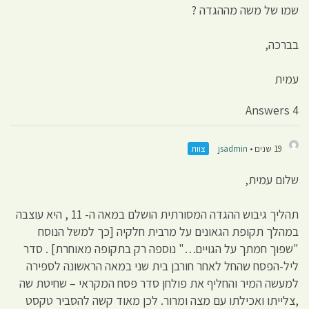
שמו של משה מההגדה ?
בברכה,
עמית
4 Answers
19 שנים •
jsadmin
צוות
שלום עמית,
תהליך גיבוש ההגדה המסורתית הושלם במאה ה- 11 , היא עוצבה
במהלך תקופת הגאונים על מרבית חלקיה [כך למשל הנוסח
"שפוך חמתך על הגויים…" נוספה רק בתקופה מאוחרת] . סדר
ליל-הפסח שהחל לאחר חורבן בית שני במאה הראשונה לספירה
למעשה המיר והחליף את פולחן סדר פסח המקראי – שחיטת שה
,צלייתו ואכילתו עם מצה ומרור. לכן מאוד קשה להסביר טקסט