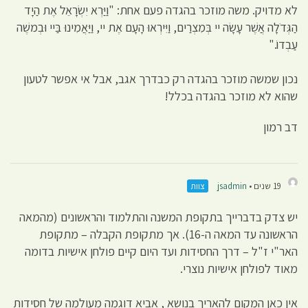
לא מדויק. משה מוזכר בהגדה פעם אחת: "וַיַּרְא יִשְׂרָאֵל אֶת הַיָד
הַגְּדֹלָה אֲשֶׁר עָשָׂה יי בְּמִצְרַים, וַיִּירְאוּ הָעָם אֶת יי, וַיַּאֲמִינוּ בַּיי וּבְמשֶׁה
עַבְדוֹ."
נכון שמשה מוזכר בהגדה רק כבדרך אגב, אבל אי אפשר לטעון
שהוא לא מוזכר בהגדה בכלל!
דב רמון
19 שנים •
jsadmin
צוות
יש צדק בדברייך בתקופת המשנה והתלמוד והראשונים (מהמאה
הראשונה עד המאה ה-16). אך מתקופת הקבלה – מתקופת
האר"י ז"ל – דרך החסידות ועד היום קיים פולחן אישיות בדומה
מאוד לפולחן אישיות נוצרי.
אין כאן המקום להאריך בנושא , אביא דוגמה מעולמה של חסידות