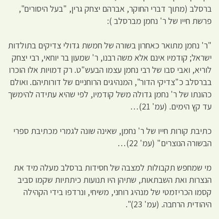
ברסלב (מתוך דברי החוקר, אברהם יצחק גרין, "בעל היסורים",
פרשת חייו של ר' נחמן מברסלב ):
"ר' נחמן מתואר כאחרון בשורה של חמשת גדולי צדיקים בתולדות
ישראל; קודמיו אינם אלא משה רבנו, ר' שמעון בר יוחאי, רבי יצחק
לוריא, ואבי סבו של רבי נחמן עצמו הבעש"ט. רק דמויות אלו הוכרו
בברסלב כ"צדיקי הדור", המנהיגים הרוחניים של דורותיהם. ואולם
כהונתו של ר' נחמן גדולה משל קודמיו, לפי שהיא עתידה להימשך
עד קץ הימים. (עמ' 21)…
כתיבת קורות חייו של ר' נחמן, שאינה שונה לגמרי מכתיבת ספרי
הבשורה הנוצרים" (עמ' 22)…
מי שמחפש תקבולות למצבה של חסידות ברסלב מעלה מיד את
הנצרות ואת השבתאות, שתיהן היו תנועות כיתתיות שקמו סביב
קסמו הכריזמטי של מנהיג רוחני, משיחי, ונרדפו בידי הקהילה
היהודית הרחבה. (עמ' 23)".