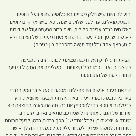
ידוע לנו היום שיש חלק מסויים באוכלוסיה שהוא בעל דחפים
הומוסקסואלים, עד לפני שלושים שנה , כאן בישראל קיום יחסים
כאלו היה בגדר עבירה פלילית. היום ברור שנעשה עוול של דורות
לאנשים שבסך הכל עשו דבר שהוא איננו מעניינו של הציבור ולא
פוגע באף אחד (כל עוד נעשה בהסכמה בין בגירים) .
הוצאת זרע לריק היא דוגמה מצוינת לכוונה טובה שמגיעה
לקיצוניות ואז – כמו בכל קיצוניות – משלימה את המעגל ומגיעה
בחזרה לסוג של התבהמות.
הרי אם בעבר אנשים היו מהללים ומפארים את איבר המין הגברי
באורגיות ובמשתאות זימה. באה היהדות וקבעה שהוצאת זרע
לבטלה היא חטא כדי להפסיק את זה. מה התוצאה? התוצאה היא
שזרעו של הגבר, אותו נוזל שמורכב מתאים ואין בו שום דבר
מיוחד או יוצא דופן (לכל אחד יש ) הפך ברבות הזמן לבעל תכונות
מיוחדות. למשהו שצריך לשמור עליו מכל משמר והנה לך – שוב
הפך האיבר הגברי לחשוב ומקודש ונוזל הזרע לאיזה מקור של כוח