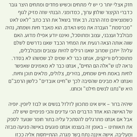
חזק אצלי יותר כי יש לי מתחים וכשיש פחדים ומתחים היצר גובר
כדברי הקיצור שולחן ערוך, כמדומני. הבנתי שזה מזיק לגוף
כשמוציאים מזה הרבה. רב אחד בשאל את הרב כתב "לאט לאט
"מכרסמת" העברה את נפש האדם. הוא מאבד חיות ושמחה, נהיה
מבולבל ועצבני, עצוב ומתוסכל, ואיננו יודע אפילו מדוע. האם
שווה אותה הנאה רגעית את המחיר הכבד שאנו נדרשים לשלם
עליה? ייתכן שמרוב שאנו רגילים להיות עצובים ומבולבלים,
מתוסכלים וריקנים, אנחנו כבר לא שמים לב שמשהו לא בסדר.
נראה לנו ש"אלה הם החיים", אנחנו כבר לא מאמינים שאפשר
לחיות באמת חיים שמחים, בהירים, צלולים, מלאים תוכן וחיות.
ואנחנו לא מבינים שהסיבה לכך ש"חיינו אובדים" כלשון הרמב"ם
היא ש"נתנו לנשים חילנו" וכוחנו.
שיהיה ברור – איש אינו מתכוון לזלזל בנשים או לבוז ליופין. יופיה
של האישה הוא אחד הדברים הכי עדינים והכי פנימיים שיש לה.
אבל אם אנחנו מתרגלים להסתכל עליה בתור חומר שנועד לספק
את תאוותינו – באופן זה בעצמו אנחנו פוגעים באישה פגיעה מבזה
ומעליבה. אישה איננה נתח בשר מגרה. ההתייחסות אליה ככזו