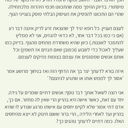
מיסתורי. בדיוק ההיפך ממה שהתכוונו חכמי היהדות מלכתחילה.
שהרי הם התכוונו להפסיק את העיסוק הבלתי פוסק בענייני הגוף.
לעצם העניין. כל רופא יגיד לך שהוצאת זרע לריק איננה דבר רע
(אם כי כמו בכל דבר אחר, לא כדאי להגזים, אני לא ממליץ
להתמכר לאוננות.) כיוון שהיא משחררת מתחים מהגוף. בדיוק כמו
שעליך לאכול כדי לשבוע (וכמובן שאם תגזים אז תשמין) וכל
אותם אנשים שמסגפים את עצמם בצומות מזיקים לעצמם.
איזה בורא לדעתך יצר בך את הדחף הזה ואז בגיחוך מרושע אמר
'אסור לך לממש אותו או שתגיע לגיהנום?'
אני רוצה לשאול אותך דבר נוסף: אנשים דתיים שומרים על נידה.
יחד עם זאת, כאשר אישה היא בהריון הרי שאין לה מחזור. אם כך,
אדם דתי אמור שלא לקיים יחסים עם אישתו מרגע שנודע לו שהיא
בהריון ועד לאחרי הלידה , הרי ברור ששום תינוק לא ייצא מהיחסים
האלו. כמה דתיים לדעתך נוהגים כך?