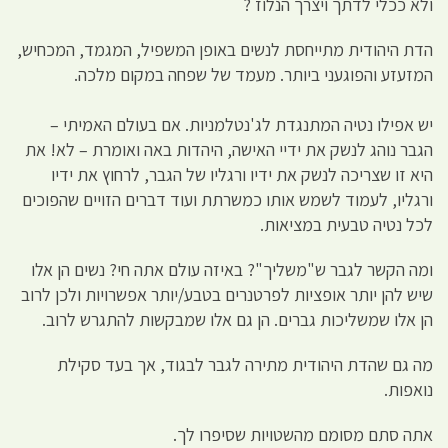
ולא ככלי לדתך ויצרך הנלוז ?
הדת היהודית מתייחסת לנשים באופן המשפיל, המגמד, המכחיש,
המזעזע והפוגעני ביותר. מעמד של שפחה במקום מלכה.
יש אפילו נטיה המתנגדת לג'נטלמניות. אם בעולם האמיתי –
הגבר נוהג לנשק את ידיי האישה, היהדות באה ואומרת – לא! את
היא זו שצריכה לנשק את ידיו ורגליו של הגבר, לרחוץ את ידיו
ורגליו, לעמוד לשמש אותו כמשרתת ועוד דברים הזויים שהפוכים
לכל נטיה טבעית במציאות.
ומה הקשר לגבר ש"משליך"? באיזה עולם אתה חי? נשים הן אלו
שיש להן יותר אופציות לפרטנרים בטבע/יותר אפשרויות ולכן לרוב
הן אלו שמשליכות גברים. הן גם אלו שמבקשות להתגרש לרוב.
מה גם שהדת היהודית מתירה לגבר לבגוד, אך בעד סקילת
נואפות.
אתה סתם מסומם מהשטויות שסיפרו לך.