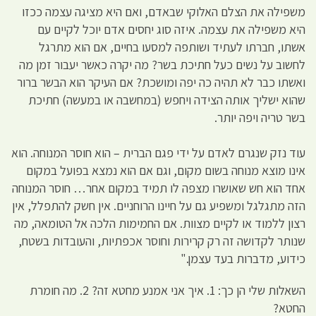
משפילה את הצלם האלוקי שבאדם, ואם היא מציגה עצמה ככזו
היא משפילה את עצמה. איזה סוג יחסים אדם יוכל לקיים עם
אשתו, חברתו לעתיד ושותפה למסעו בחיים, אם הוא מתרגל
לחשוב על נשים כעל חתיכת בשר? מה יקרה כאשר יעבור זמן מה
ואשתו כבר לא תהיה כה יפה ומושכת? אם העיקר הוא הבשר ברור
שהוא ישליך אותה הצידה ויחפש (במחשבה או במעשה) חתיכת
בשר טריה ויפה יותר.
עוד נזק שנגרם לאדם על ידי פגם הברית – הוא חוסר המנוחה. הוא
אינו מוצא מנוחה בשום מקום, וגם אם הוא נמצא בפועל במקום
אחד הוא חש שאושרו מצפה לו תמיד במקום אחר… חוסר המנוחה
הזה מתגלגל ומשפיע גם על חיינו הרוחניים. אין חשק להתפלל, אין
רצון ללמוד או לקיים מצוות. אם החמימות הלכה אל הטומאה, מה
שנותר לקדושה זה רק קרירות וחוסר אכפתיות, והעובדות בשטח,
כידוע, מדברות בעד עצמן."
השאלות שלי הן כך: 1. איך אני אמנע מחטא זה? 2. מה חומרת
החטא?