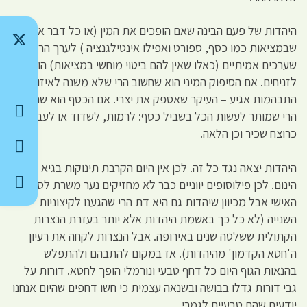
היהדות של פעם הבינה שאם הופכים את המין (או כל דבר אחר
שבמציאות כמו כסף, ספורט ואפילו אינטילגנציה ) לערך הרי
שערכים אמיתיים (כאלו שאין להם ביטוי מוחשי במציאות) הופכים
לזניחים. אם הסיפוק המיני הוא שחשוב הרי שלא משנה לאיזו
התבהמות אגיע – העיקר שאספק את יצרי. אם הכסף הוא שחשוב
הרי שמותר לעשות הכל בשביל כסף: לרמות, לשדוד או לעבוד
כרוצח שכיר וכן הלאה.
היהדות יצאה נגד כל זה. לכן אין היום הקרבת תינוקות בגיא בן
הינום. לכן פילוסופים יווניים כבר לא מחזיקים נער משרת לסיפוקם
האישי אבל מכיוון שיהדות גם היא דת הרי שהגענו לקיצוניות
השנייה (לא כל כך באשמת היהדות אלא יותר בעזרת הנצרות
הקתולית ששלטה שנים באירופה. אבל הנצרות לקחה את רעיון
ה'חטא הקדמון' מהיהדות). אז במקום להתבהם ולהתפלש
בהנאות הגוף היום כל דחף טבעי ונורמלי הופך לחטא. דורות על
גבי דורות גדלו בבושה ובשנאה עצמית כי חשו דחפים שהיום אנחנו
יודעים שהם טבעיים לגמרי.