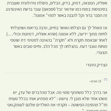
אשליה, המצאה, דמיון, בדיון, הבלים, פסולת נוירולוגית שעוברת
בסינפסות במוח כמו שדואר זבל 0ספאם) עובר ברשת האינטרנט.
זה הסבר ברור וקל להבנה באשר למהי" אמונה".
אז מאחל לך גם הצלחה ואושר בחיים, הרבה בריאות ושתצליחי
לחיות מתוך ידיעה, ללא אמונה (שהיא אשליה, דמיונות וכולי….)
לאחר שבאמת חקרת ולא "חקרת" בהאזנה למטיפי דת שוטפי
מוחות וגונבי דעת. בהצלחה לך מכל הלב. וחיים טובים באשר
תצעדי.
הצדיק היהודי
15 שנים •
אני בדרך כלל משתתף סמוי פה. אבל מהדברים של עדן, יש
משהו אחד שלא מובן לי. ציטוט : "לא מפתיע אותי בכלל טעוית
חז"ל מהסיבה הפשוטה – חקרתי את השלדים שלהם לעומק.ואני
עדיין מאמינה. "