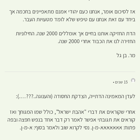
אז לסיכום אומר, אנחנו כעם יהודי אמנם מתאפיינים בחכמה אך
ביחד עם זאת אנחנו עם טיפש שלא לומד מטעויות העבר.
הדת החזיקה אותנו בחיים אך אומללים 2000 שנה. החילוניות
החזירה לנו את הכבוד אחרי 2000 שנה.
מר. בן גל
15 שנים •
לעדן המאמינה הדתייה, הצדקת החסודה (והענוגה..???….):
אחרי שקוראים את דברי "אהבת ישראל", כולל שמו המגוחך ואז
קוראים את תגובתי אפשר לאמר רק דבר אחד בנפש חפצה ובפה
פתוח: אאאאאאא-מ-ן. נסי לקרוא שוב ולאמר בסוף: א-מ-ן.