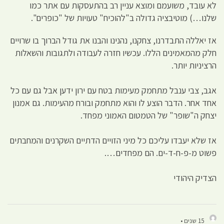
לא עובד, משועמם ומוצא עניין רב בהתעסקות עם אתר כמו
שלנו…) מוטיבציה גדולה ב"להוכיח" טעויות של "כופרים".
אז יאללה התבדרנו, צחקנו, נהנינו והבנו את גודל הברוך בו שרויים
חלק מהמאמינים הללו. עכשיו חזרה לעבודה ולתגובות והשאלות
הרציניות יותר.
אגב, צבי ענבל מתחמק מעימות בטח עם ירון ידען אבל גם עם כל
אחד אחר. הדבר הוצע לו והוא מתחמק ובורח מהעימות. גם אמנון
יצחק ה"שופר" של הטמטום האמוני מפחד.
אז שלא יעבדו עליכם כל מיני הזויים הדתיים השקרנים והמחבתים
פשוט מ-פ-ח-ד-ים. הם מפחדים….
הצדיק היהודי
15 שנים •