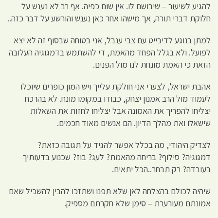
להגיע לשיעור – שיבושם לו. אין שום כפיה. אף רב לא נענש על
חלוקת דברי תורה, אך מישהו אחר כאן נענש והורשע על דבר כזה..
למתן בנוגע לדיבייט עם צבי ענבל, אני בטוחה שבסוף זה לא יצא
לפועל. ולא בגלל הפחד מהאמת, די להשתמש בדמגוגיה העלובה
הזאת כי האמת מונחת לנו מול הפנים.
אהבת ישראל, לצערי אני חולקת עלייך ויש המון כופרים שיוכלו
לעמוד מול הרב אמנון יצחק, כבודו במקומו מונח. לא בהרכח
יצליחו להפריך את האמונה אבל יצליחו לחזות את השאלות
שישאלו ואת מהלך הדיון. הם אנשים מאוד חכמים.
לצדיק היהודי, מה בכלל אפשר להגיד על תגובה כזאת?
דמגוגיה? סילוף? בריחה מהאמת? לעג? בוז? שכנוע בדעותיך
בעובדה? רק תבחר..הכל יתאים.
שיהיה לכולם בהצלחה לאן שלא תפנו ושתזכו להבין להשכיל שאם
אמונתם מעורערת – סימן שלא חקרתם מספיק.