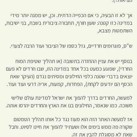
אך לא זו הבעיה, כי אם הכפייה הדתית. וכן, יש ממנה יותר מידי
במדינה כזו קטנה: שעון חורף, תחבורה ציבורית בשבת, בני ישיבות,
השתמטות מצבא,
ש"ס, פוגרומים חרדיים, גזל כספו של הציבור ועוד הרבה לצערי.
בנוסף יש את עניין ההחזרה בתשובה (או תהליך שטיפת המוח
החרדי), שפוגע כמעט בכל אחד במדינה הזו, שבו חרדים לא פעם
יוצאים בדברי שטנה כלפי החילונים ומסיתים נגדם (העיקר שאת
הכסף הם יודעים לקחת), הפחדות, קמעות, אריה דרעי ועוד ועוד.
למעשה, החרדים בדרך להפוך את ישראל למדינת עולם שלישי
חשוכה. כמו שנאמר, החילונים בנו את הארץ והחרדים יהרסו אותה.
אז למעשה האתר הזה הוא מעוז נגד כל אותו תהליך הטמטום
שקורה פה ממש בימים אלו ושעתיד להפוך את חיינו לסיוט. וחבל
שאת לא מסוגלת להבין את זה.