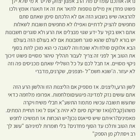
נראה אותכם עומדים מול הרב אמנון יצחק שליט"א מי שלא ילך
פשוט פחדן אין מילים נוספות לתאר את זה אז תאגרו אומץ ולכו
להרצאה שיש בשבוע הזה אם לא הלכתם סימן שאתם סתם
מחפשים להציק לדתיים ואפילו לא מחפשים תשובות לשאלות
אתם ראש בקיר על ידע שגוי מנצלים את הרע ולא סוגרים חשבונות
יש בורא לעולם שהוא סוגר חשבונות אם לא בעולם הזה בעולם
הבא אלוקים סולח ולא שוכח וזה לטובה כי הוא מוכן לתת בסוף
את הטוב אך לפני זה צריך לעבור תהליך טיהור מסויים פשוט זיכוך
ניקוי מסויים. אז חבל לכם על כל השלילי שאתם מכניסים פה וזה
לא יעזור. ה'שונא חשמ"ל -חנפנים, שקרנים,מדברי
לשון הרע,וליצנים. אז מספיק אם הליצנות הזו והלשון הרע הזה
אתם עושים נזק למדינה פיגועיםומלחמות. אפרופו מלחמה כדאי
שתעשו תשובה עכשיו מתמוז התשע"א חבלי משיח ויקרה
משהו(קבלה)ואז שריקת סיום לא יהיה צ'אנס ל ואז תחיית המתים.
מאמינים?ראיתם שיש סייאנס נכון?יש הוכחות אז תמשיכו לחפש
את הטוב ותלכו עד הסוף פחדנים? בלי חומרות למיניהם "עשנ לך
רב ויסתלק מן הספק"