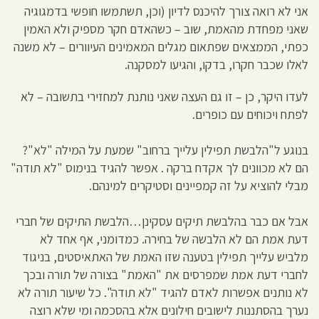
אני לא רואה צורך להיכנס לדיון (וכן, תשתמשו חופשי בדמגוגיה
שאני מפחדת מהאמת, שוב – כשהאדם חקר מספיק ולא האמין
כפתי, הממצאים שפתאום מגלים המאמינים העיוורים – לא משנה
לאלו שכבר חקרו, בדקו, והגיעו למסקנה.
לעדו היקר, כן – זו גם העצה שאני נותנת למחזירי בתשובה – לא
לפתח ויכוחים עם כופרים.
בנוגע ל"הלבשת תפילין עלייך ברחוב" שמעת על המילה "לא"?
הם לא מכוונים לך אקדח ברקה . אפשר להגיד בנימוס "לא תודה"
מבלי להוציא על זה קמפיינים וסטיקרים למינהם.
אבל אם כבר בהלבשת תיקים עסקינן…הלבשת התיקים של חברי
דעת אמת הם לא הלבשה של בחירה. כמדומני, אף אחד לא
מלביש עלייך תפילין בטענה שזו האמת של האתאיסטים, בניגוד
לחברי דעת אמת שמפרסים את "האמת" בצורה של תורה ובכך
לא נותנים אפשרות לאדם להגיד "לא תודה". כל שיעור תורה לא
נערך בהסתננות לישובים חילונים אלא בהסכמה ומי שלא רוצה