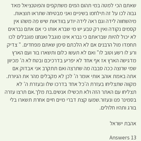
שאתם הכי למטה במי תהום המים משתקפים והפוטנציאל מאד
גבוה לכו על זה תילחמו בשיניים ואני מבטיחה שתראו תוצאות.
מיהשחווה לידה וגם ראה לידה יודע בוודאות שיש פה משהו אין
קסמים נקודה ואין רק טבע יש מי שברא אותו כי אם אתם נבראים
לא יכול להיות שבראתם כי נברא אינו מוגבל ואנחנו מוגבלים לכו
תחמדו מול הרבנים אם לא הלכתם סימן שאתם מפחדים. " צדיק
ורע לו רשע וטוב לו" ואם לא תעשו כלום ותשארו בור ועם הארץ
מדגישה הארץ אז אף אחד לא יפריע בדרכיכם ובטח לא ה' מכיוון
שמי שרוצה ככה סבבה מה שתרצה ואם תתקרב אני אבדוק אם
אתה באמת אוהב אותי אומר ה' לכן לא מקבלים מהר את הגיורת.
מקווה שתצליחו בעזרת ה'כל אחד בדרכו שלו ובעזרת ה' לא
תצליחו עם האתר הזה ולא תכשילו אנשים.בת מלך.אם תרצו עזרה
בסמינר פנו ונעזור.שמעו קצת דברי מיים חיים אחרת תשארו בלי
בורג ותהיו חלולים.
אהבת ישראל
13 Answers