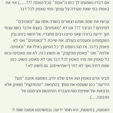
אם דבריו נשמעים לך כמו ה"אמת" (וכל האמת ???…..) אזי את
באמת-כפי שאת מעידה על עצמך-פתי מאמין לכל דבר.
עכשיו את שמה אותנו הנאורים בשורה אחת עם "מאמינים"
למיניהם ? הכיצד ??? אנו לא "מאמינים". בעצם אדבר בשם עצמי
תוך ידיעה ברורה שאני מייצג רבים מחבריי. אל תשווי בינינו ובין
השקפותינו ומעמדנו בעולם. את שייכת ל"מאמינים" ואני לא
מאמין בדבר. אז הנה נשמט לך כל הטיעון כאילו את "מאמינה
שלמה" ואני "מאמין מפקפק" או משהו כזה. לא את מאמינה וכמו
כל מאמין את פתי מאמין לכל דבר ואני לא מאמין. פשוט. כמו
שאת דתיה ואני לא דתי (=אתיאיסט). גם פשוט לא ?
תביני אדם מאמין הוא אדם שלא יודע. האמונה איננה "מעל
הידיעה" כמו ששטפו את מוחך בהרצאות "התחזקות" (שאינן אלא
הרצאות של שטיפת מוח והגברת הטימטום והנימנום של
התבונה….).
האמונה, בפשטות, היא חוסר ידיעה. ובמשתמע אמונה שווה ל: