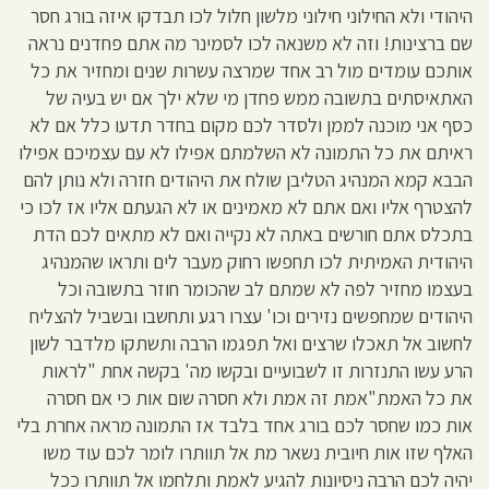
היהודי ולא החילוני חילוני מלשון חלול לכו תבדקו איזה בורג חסר
שם ברצינות! וזה לא משנאה לכו לסמינר מה אתם פחדנים נראה
אותכם עומדים מול רב אחד שמרצה עשרות שנים ומחזיר את כל
האתאיסתים בתשובה ממש פחדן מי שלא ילך אם יש בעיה של
כסף אני מוכנה לממן ולסדר לכם מקום בחדר תדעו כלל אם לא
ראיתם את כל התמונה לא השלמתם אפילו לא עם עצמיכם אפילו
הבבא קמא המנהיג הטליבן שולח את היהודים חזרה ולא נותן להם
להצטרף אליו ואם אתם לא מאמינים או לא הגעתם אליו אז לכו כי
בתכלס אתם חורשים באתה לא נקייה ואם לא מתאים לכם הדת
היהודית האמיתית לכו תחפשו רחוק מעבר לים ותראו שהמנהיג
בעצמו מחזיר לפה לא שמתם לב שהכומר חוזר בתשובה וכל
היהודים שמחפשים נזירים וכו' עצרו רגע ותחשבו ובשביל להצליח
לחשוב אל תאכלו שרצים ואל תפגמו הרבה ותשתקו מלדבר לשון
הרע עשו התנזרות זו לשבועיים ובקשו מה' בקשה אחת "לראות
את כל האמת"אמת זה אמת ולא חסרה שום אות כי אם חסרה
אות כמו שחסר לכם בורג אחד בלבד אז התמונה מראה אחרת בלי
האלף שזו אות חיובית נשאר מת אל תוותרו לומר לכם עוד משו
יהיה לכם הרבה ניסיונות להגיע לאמת ותלחמו אל תוותרו ככל