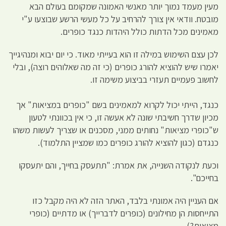
מעין מעמד נמוך יותר מאנשי האמונה שמקומם בעולם הבא
מובטח. וודאי אין צורך להרחיב על כל מעשי הרשע שבוצעו ע"י
מאמינים מכל הדתות כולל היהדות כנגד כופרים.
לכן עצם השימוש במילה זו הוא בעייתי מאוד. כי יום יבוא ומנהיגייך
יאמרו שיש להוציא להורג כופרים (כי זה מה שאלוהים רוצה), ובלי
לחשוב פעמיים תעזרי בביצוע משימה זו.
כנגד, הייתי יכול לקרוא למאמינים בשם "כופרים במציאות" אך
מכיון שדרך חשיבתי שונה לא אעשה זו, כי אין בכוונתי לטעון
ש"כופרי מציאות" נחותים ממני, מסכנים או שצריך לעשות משהו
כנגדם (כגון להוציא להורג כופרים כמו שמציין התלמוד).
וכעת לנקודה השנייה, את אמרת: "תתעסק בחייך, והם יתעסקו
בחייכם".
אם העניין היה אמונתי בלבד, האתר הזה לא היה מקבל כזו
התייחסות הן מחילונים (כופרים לדברייך) או מדתיים (כופרי
מציאות?).