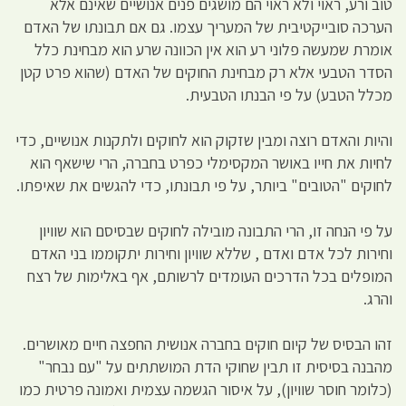
טוב ורע, ראוי ולא ראוי הם מושגים פנים אנושיים שאינם אלא
הערכה סובייקטיבית של המעריך עצמו. גם אם תבונתו של האדם
אומרת שמעשה פלוני רע הוא אין הכוונה שרע הוא מבחינת כלל
הסדר הטבעי אלא רק מבחינת החוקים של האדם (שהוא פרט קטן
מכלל הטבע) על פי הבנתו הטבעית.
והיות והאדם רוצה ומבין שזקוק הוא לחוקים ולתקנות אנושיים, כדי
לחיות את חייו באושר המקסימלי כפרט בחברה, הרי שישאף הוא
לחוקים "הטובים" ביותר, על פי תבונתו, כדי להגשים את שאיפתו.
על פי הנחה זו, הרי התבונה מובילה לחוקים שבסיסם הוא שוויון
וחירות לכל אדם ואדם , שללא שוויון וחירות יתקוממו בני האדם
המופלים בכל הדרכים העומדים לרשותם, אף באלימות של רצח
והרג.
זהו הבסיס של קיום חוקים בחברה אנושית החפצה חיים מאושרים.
מהבנה בסיסית זו תבין שחוקי הדת המושתתים על "עם נבחר"
(כלומר חוסר שוויון), על איסור הגשמה עצמית ואמונה פרטית כמו