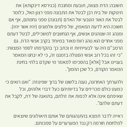
תשובה: הדת מצווה, תובעת ומחנכת (כגירסא דינקותא) את
תינוקות של בית רבן לבטל את התבונה מפני רצון האל, כלומר
לבטל את האור הטבעי של האדם (תבונה) מפני גחמתם, אף אם
חשוכה היא לדעת המאמין, של פלונים אלמונים (יהיו אשר יהיו).
ומנהג זה שנוהגים אנשים, אף הנחשבים למשכילים, לבטל דעתם
מפני אחרים הוא נוהג רווח מאוד במיוחד בקרב אנשי הדת. גם
הרמב"ם היה ער לבעייתיות זו וכתב כך בהקדמתו לספר המצוות:
"כי זהו בכל רוב אנשי הסגולה בזמננו זה, כי לא יבחנו המאמר
בעניינו אבל [אלא] בהסכימו למאמר מי שקדם בלתי בחינת
המאמר הקודם, כל שכן ההמון".
ולהערתך האחרונה, נענה בלשונו של ברוך שפינוזה: "ואנו רואים כי
כמעט כולם מכריזים על בדיותיהם כעל דברי אלוהים, וכל
שאיפתם אינה אלא לכפות את זולתם, בתואנה של דת, לקבל את
דעתם שלהם".
ראייה לדבר תמצא בהתנהגותם של אותם תיאולוגים שיוצאים
למלחמת חורמה רק נגד המערערים על סמכותם.