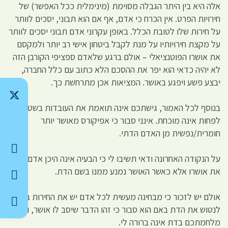
אלה היא בין היתר הגבלה מסוימת (מינימלית ככל האפשר) של
חירויות הפרט. אין הכרח כי אדם, אף אם הוא תבוני, יסכים לוותר
על חירות שלו לטובת הכלל. באופן עקרוני אדם תבוני יסכים לוותר
על מקצת חירויותיו על מנת לקבל ביטחון אישי רב יותר ולמקסם
את אושרו הפוטנציאלי – אולם ברגע שלאדם ספציפי הקורבן הזה
לא יהיה כדאי הוא יפר את ההסכם הלא כתוב עם כלל החברה,
יבצע פשע ויפגע באושר. המציאות אכן מתרחשת כך.
בנוסף לכל האמור, גישתכם אינה תואמת את העובדות בשטח, או
לפחות אינה מוכחת. אינני סבור כי אפיקורס מאושר יותר
חומרית/נפשית מן האדם הדתי.
על הנקודה האחרונה ודאי תשיבו לי כי הבעיה אינה היכן אדם מוצא
את אושרו אלא כאשר האושר נמנע ממנו בשם הדת.
אולם יש לזכור כי מבחינה מעשית לכל אדם יש את החירות בפועל
לנטוש את הדת באם הוא סבור כי זהו הדבר שיסב לו אושר, ולכן
מלחמתכם בדת אינה ברורה לי.