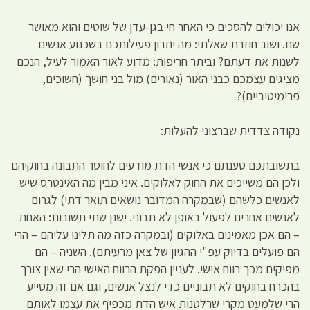
אנו יכולים להסכים כי האחר חי בגן-עדן של שוטים והוא מאושר
שם. ושוב חוזרת שאלתי: מה יתרון פעילותכם בשכנוע אנשים
לשנות את דעתם? וביתר חריפות: מדוע לאור האמור לעיל, הנכם
מציגים עצמכם כבני האור (נאורים) מול בני חושך (חשוכים,
פרימיטיביים)?
נקודה צדדית שברצוני להעלות:
בתשובתכם טענתם כי אנשי הדת מודעים לחוסר התבונה בחוקיהם
ולכן הם משייכים את החוק לאלוקים. איני מבין מה האינטרס שיש
לאנשים כלשהם (שבמקרה המדובר נושאים תואר דתי) לגרום
לאנשים אחרים לפעול באופן לא תבוני. ישנן שתי תשובות: האחת
– הם אכן מאמינים באלוקים (ובמקרה כזה מה תלינו עליהם – הרי
הם פועלים בדיוק עפ"י ההגיון של צאן מרעיתם). השניה – הם
מפיקים מכך רווח אישי. לעניין הפקת הרווח האישי הרי שאין צורך
בהכרח בחוקים לא תבוניים כדי לנצל אנשים, וגם אם זה מסייע
הרי שלמעט מקרי שרלטנות איש הדת מכפיף את עצמו לאותם