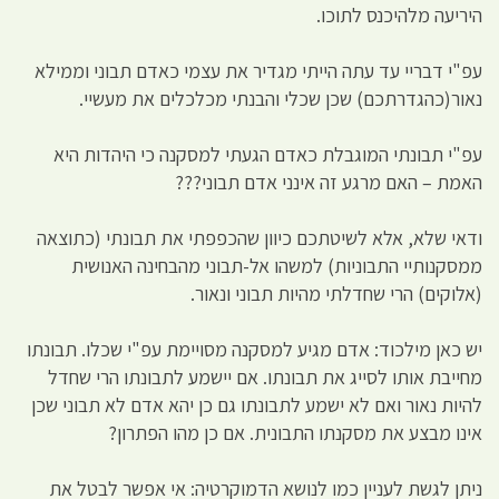
היריעה מלהיכנס לתוכו.
עפ"י דבריי עד עתה הייתי מגדיר את עצמי כאדם תבוני וממילא
נאור(כהגדרתכם) שכן שכלי והבנתי מכלכלים את מעשיי.
עפ"י תבונתי המוגבלת כאדם הגעתי למסקנה כי היהדות היא
האמת – האם מרגע זה אינני אדם תבוני???
ודאי שלא, אלא לשיטתכם כיוון שהכפפתי את תבונתי (כתוצאה
ממסקנותיי התבוניות) למשהו אל-תבוני מהבחינה האנושית
(אלוקים) הרי שחדלתי מהיות תבוני ונאור.
יש כאן מילכוד: אדם מגיע למסקנה מסויימת עפ"י שכלו. תבונתו
מחייבת אותו לסייג את תבונתו. אם יישמע לתבונתו הרי שחדל
להיות נאור ואם לא ישמע לתבונתו גם כן יהא אדם לא תבוני שכן
אינו מבצע את מסקנתו התבונית. אם כן מהו הפתרון?
ניתן לגשת לעניין כמו לנושא הדמוקרטיה: אי אפשר לבטל את