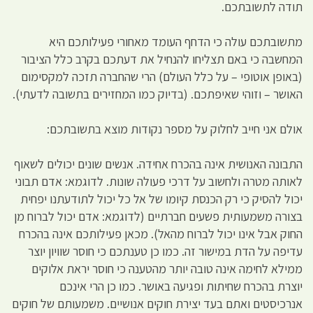
תודה לתשובתכם.
מתשובתכם עולה כי הדחף העומד מאחורי פעילותכם היא
המחשבה כי באם תצליחו להנחיל את דעתכם בקרב כלל הציבור
(באופן אוטופי – על כלל העולם) הרי שהחברה תזכה למקסימום
האושר – וזוהי שאיפתכם. (בדיוק כמו המחזירים בתשובה לדעתי).
אולם אני חייב לחלוק על מספר נקודות מוצא בתשובתכם:
התבונה האנושית אינה בהכרח אחידה. אנשים שונים יכולים לשאוף
לאותה מטרה ולחשוב על דרכי פעולה שונות. לדוגמא: אדם תבוני
יכול להסיק כי רק הכנסת קיומו של אל כל יכול לתודעתנו יפחית
בצורה משמעותית פשעים חברתיים (לדוגמא: אדם יכול לברוח מן
החוק אבל אינו יכול לברוח מהאל). מכאן פעילותכם אינה בהכרח
עדיפה על הדת במישור זה. כמו כן טענתכם כי חוסר שוויון יוצר
ממילא לחימה אינה טובה יותר מהטענה כי חוסר יראת אלוקים
יוצרת בהכרח שחיתות ופגיעה באושר. כמו כן הרי אינכם
אנרכיסטים ואתם בעד יצירת חוקים אנושיים. משמעותם של חוקים