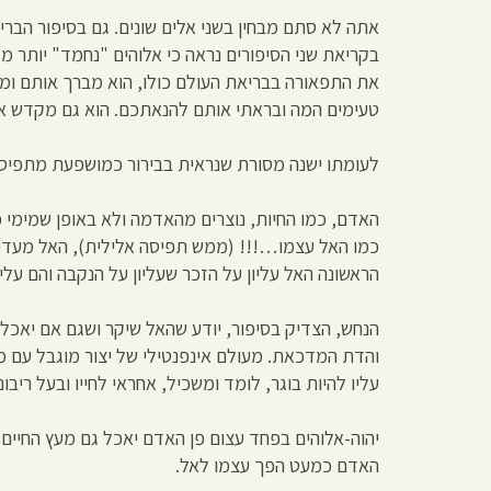
אתה לא סתם מבחין בשני אלים שונים. גם בסיפור הבריאה
בקריאת שני הסיפורים נראה כי אלוהים "נחמד" יותר מ"י
את התפאורה בבריאת העולם כולו, הוא מברך אותם ומעני
טעימים המה ובראתי אותם להנאתכם. הוא גם מקדש 
לעומתו ישנה מסורת שנראית בבירור כמושפעת מתפיסות 
האדם, כמו החיות, נוצרים מהאדמה ולא באופן שמימי כ
כמו האל עצמו…!!! (ממש תפיסה אלילית), האל מעדיף אד
הראשונה האל עליון על הזכר שעליון על הנקבה והם עליו
הנחש, הצדיק בסיפור, יודע שהאל שיקר ושגם אם יאכ
והדת המדכאת. מעולם אינפנטילי של יצור מוגבל עם מו
עליו להיות בוגר, לומד ומשכיל, אחראי לחייו ובעל ריבונו
יהוה-אלוהים בפחד עצום פן האדם יאכל גם מעץ החיים 
האדם כמעט הפך עצמו לאל.