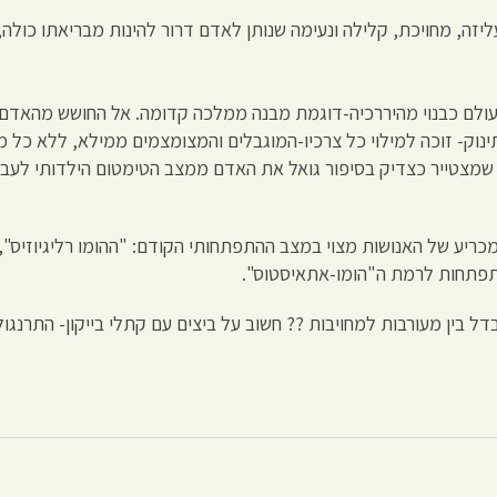
יזה, מחויכת, קלילה ונעימה שנותן לאדם דרור להינות מבריאתו כולה,
עולם כבנוי מהיררכיה-דוגמת מבנה ממלכה קדומה. אל החושש מהאדם ול
תינוק- זוכה למילוי כל צרכיו-המוגבלים והמצומצמים ממילא, ללא כל
 שמצטייר כצדיק בסיפור גואל את האדם ממצב הטימטום הילדותי לעבר
מכריע של האנושות מצוי במצב ההתפתחותי הקודם: "ההומו רליגיוזיס",
פתחות לרמת ה"הומו-אתאיסטוס".
ל בין מעורבות למחויבות ?? חשוב על ביצים עם קתלי בייקון- התרנ