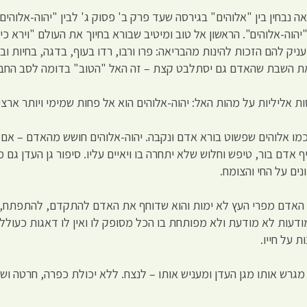
 נבחין בין "אלוהים" בגירסה שעד פרק ב' פסוק ג' לבין "יהוה-אלוהים
הוה-אלוהים". הראשון אל טוב ומיטיב שבורא בחיוך את העולם "וירא כי 
ק להם הזכות להינות מהבריאה: פרו ורבו, רדו בעוף, בדגה, בחיות ובכ
את השבת שהאדם גם יסתלבט קצת – זה האל "הטוב" בדומה לסב החב
אליליות על מהות האל: יהוה-אלוהים הוא אל פחות שמימי ויותר ארצי:
מו אלוהים שפשוט בורא אדם ונקבה. יהוה-אלוהים חושש מהאדם – אם י
ם בור, טיפש וחלוש שלא יתחרה בו ויאיים עליו. סיפור גן העדן גם מצ
נים על החי והצומח.
ל האדם מפרי העץ לא ימות והוא שדוחף את האדם להתקדם, להתפתח,
דעות לא מודעת ולא מפותחת בו הכל מסופק לו ואין לו דאגות כעולל 
ת על חייו.
מגרש אותו מגן העדן ומעניש אותו – לנצח. ללא יכולת כפרה, חרטה וש