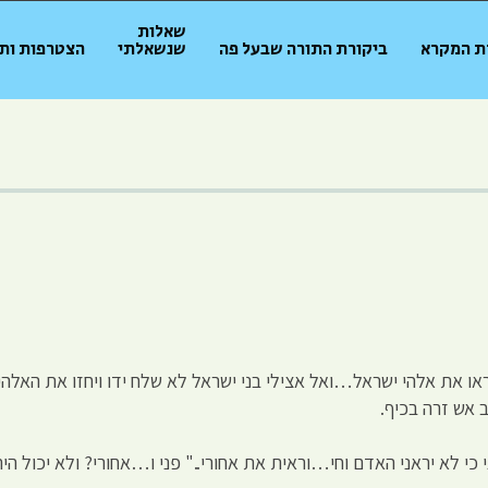
שאלות
ת המקרא
ביקורת התורה שבעל פה
שנשאלתי
הצטרפות ות
ו את אלהי ישראל…ואל אצילי בני ישראל לא שלח ידו ויחזו את האלהים 
 אש זרה בכיף.
י לא יראני האדם וחי…וראית את אחורי.." פני ו…אחורי? ולא יכול היה