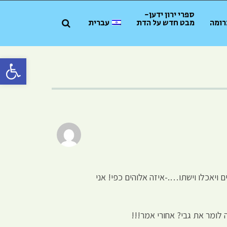
ספרי ירון ידען-
רומה
מבט חדש על הדת
עברית
פתח סרגל 
ויאכלו וישתו….-איזה אלוהים כפי! אני
 לומר את גבי? אחורי אמר!!!