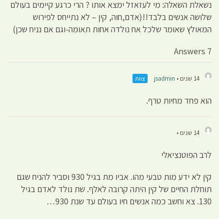
נשאלת השאלה: מי לעזאזל ימצא אותו ? הרי כרגע קיימים בעולם
שלושה אנשים בלבד!!(אדם,חוה, קין – לא נתייחס לפירוש
המאולץ שאומר שלכל אח נולדה אחות תאומה-וגם אם נניח שכן)
7 Answers
14 שנים •
jsadmin
צוות
הוא פחד מחיות טרף.
14 שנים •
לרב הפוטנציאלי
קין לא ידע מות טבעי מהו. אביו מת בגיל 930 וסביר להניח שגם
תוחלת החיים של קין היתה קרובה לאלף. שת נולד לאדם בגיל
130. צא וחשב כמה אנשים חיו בעולם עד שנת 930…