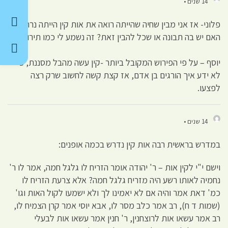
14 שנים •
פלוני- אז אני מבין שחיה שהייתה רואה את אות קין הייתה נרתעת?
האם יש בה תבונה או שכל להבין זאת? זה נשמע לי כמו תירוץ .
יוסף – על פי הפירוש המקובל ביותר -קין עשה מהבל מסננת, כי
לא ידע איך הורגים בן אדם, אז קצת קשה לחשוב שרק רצה
לפצעו.
14 שנים •
במדרש בראשית רבה אות קין נדרש בכמה אופנים:
וישם י"י לקין אות – ר' יהודה אומר הזריח לו גלגל חמה, אמר לו ר'
נחמיה לאותו רשע היה מזריח גלגל חמה? אלא צרעת הזריח לו
כמ' דאת אמר והיה אם לא יאמינו לך ולא ישמעו לקול האות וגו'
(שמות ד ח), רב אמר כלב מסר לו, אבא יוסי אמר קרן הצמיח לו,
רב אמר עשאו אות לרוצחנין, ר' חנין אמר עשאו אות לבעלי