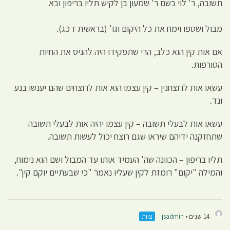
תשובה, ר' לוי בשם ר' שמעון בן לקיש תליו בריפון ובא
מבול ושטפו וימח את כל היקום וגו' (בראשית ז כג).
אם אות קין הוא כלב, הרי שתפקידו היה להניס את החיות
הטורפות.
עשאו אות לרוצחנין – קין עצמו הוא אות לרוצחים שהם יענשו בנע
ונד.
עשאו אות לבעלי תשובה – קין עצמו יהיה אות לבעלי תשובה
שתחזקנה ידיהם שיראו שגם רוצח יכול לעשות תשובה.
תליו בריפון – הכוונה שה' העמיד אותו עד המבול ושם הוא נימוח,
והמילה "יקום" רומזת לקין שעליו נאמר "כי שבעתיים יוקם קין".
14 שנים •
jsadmin
צוות