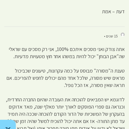
דעת – אמת
15 שנים •
אתה צודק ואני מסכים איתכם 100%, אני רק מסכים עם שראלי
שה"אבן הבוחן" יכול להיות במשהו אחר חוץ מטעויות מדעיות.
טענת ה"מסורה" מבוסס על כמה עקרונות, טיעונים שכביכול
מראים שיש מסורה, שלכל אחד מהם יכולים לחפש להפריכם. אם
תראה שאין מסורה, אז הכל נופל.
לדוגמא יש המביאים להוכחה את העובדה שהיום החברה החרדית,
וכנראה גם ספרי הפוסקים לאורך יותר מאלף שנה, מאד אדוקים
בהעקרון של המשכיות של הדור הקודם להוכחה שככה היה תמיד
עד מתן התורה- אז אם אתה יכול להוכיח למשל שהיה זמן שכלל
ישראל לא ידעו על אודות מתן תורה תפריך אותו (ואל תביא ראיה