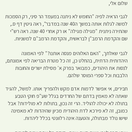
שלום אלי,
לגבי הראיה לפיה "החומש לא ניתנה במעמד הר סיני, רק הסמכות
למשה לגלות אותה במשך ה40 שנה במדבר", ראה גיטין דף ס.,
שהתירה ניתנית "מגילה מגילה" או רק אחרי 40 שנה. ראה רש"י
שם והקדמת הרמב"ן לבראשית, והקדמת הרמב"ם למשניות.
לגבי שאלתך, "האם האלוהים מנסה אותנו?" לפי האמונה
היהדותית הדתית, בהחלט כן, זה כל מטרת הבריאה לפי אמונתם,
לנסות את היהודים, כמבואר בפרק א' מסילת ישרים והחובות
הלבבות וכל ספרי המוסר שלהם.
חבירים, אי אפשר לדמות אדם מקש ולהפריך אותו. למשל, להגיד
שאתה לא מאמין בדתם של החרדים בגלל שע"פ חוקי הטבע
בתולה לא יכולה להוליד. הרי זה נכון, בתולות לא מולידות? אבל
כמובן, זה לא פירכא לדת היהודית מכיון שהיהדות לא מאמינה
שישו נולד מבתולה, והטענה אינה רלוונטי בכלל ליהדות.