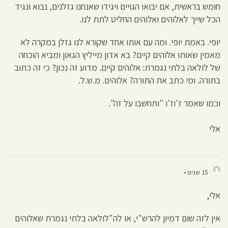
חומש בראשית, אם יבואו הגויים ויגידו שאנחנו גזלנים, נבוא ונגיד
הכל שייך לאלוהים ואלוהים החליט לתת לנו.
יופי. באמת יופי. ומה עם אותו אחד שקורא לנו גזלן במקרה לא
מאמין שאותו אלוהים קיים? בא אדון מייליץ הגאון ומביא הוכחה
של לולאה בלתי נגמרת: אלוהים קיים. מדוע זה נכון? כי זה כתוב
בתורה. ומי כתב את התורה? אלוהים. מ.ש.ל.
וכמו שאמר ז'וז'ו "ותחשבו על זה".
אלי
15 שנים •
אלי,
אין לזה שום דמיון להרש"י, או לה"לולאה בלתי נגמרת שאלוהים