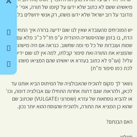
מיאשיהו ששם לא כתוב שלא ידעו על קיומו של תורה, אפי' לא
מדובר על רוב ישראל שלא ידעו משהו, רק אנשי ירושלים בלבד)
יש המוכיחים מהעובדא שאין לנו שום ידיעה ברורה איך התחיל
הדת, בו בזמן שההיסטוריה היהודית ע"פ חז"ל כ"כ מלא עם
שמות ועובדות של כל מי ומה שחשוב. כנראה אם היה מישהוא
שהמציא את התורה ואת סיפור קבלתו, למה אין לנו שום ידיעה
עליו? (ועו"פ לא כתוב בעזרא או יאשיהו שהם המציאו משהו הרחק
לכת כמו סיפור מ"ת)
נשאר לך מקום להוכיח שהאבולציה של המיתוס הביא אותנו עד
לכאן, ולהראות שגם דתות אחרות התחילו עם אבולציה דומה, וכו'
או להביא נוסחאות של עזרא (שומרוני וVULGATE) שכתוב שם
שהוא כן המציא את התורה, ולהוכיח שהנוסח ההוא יותר נכון.
האם הבנתם?
מייליץ