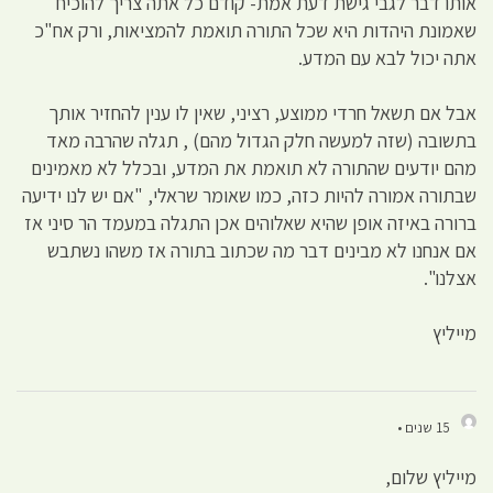
אותו דבר לגבי גישת דעת אמת- קודם כל אתה צריך להוכיח
שאמונת היהדות היא שכל התורה תואמת להמציאות, ורק אח"כ
אתה יכול לבא עם המדע.
אבל אם תשאל חרדי ממוצע, רציני, שאין לו ענין להחזיר אותך
בתשובה (שזה למעשה חלק הגדול מהם) , תגלה שהרבה מאד
מהם יודעים שהתורה לא תואמת את המדע, ובכלל לא מאמינים
שבתורה אמורה להיות כזה, כמו שאומר שראלי, "אם יש לנו ידיעה
ברורה באיזה אופן שהיא שאלוהים אכן התגלה במעמד הר סיני אז
אם אנחנו לא מבינים דבר מה שכתוב בתורה אז משהו נשתבש
אצלנו".
מייליץ
15 שנים •
מייליץ שלום,