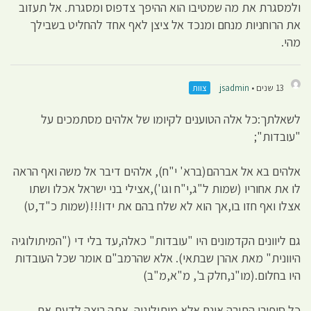
ולמסגרת את מה שמטיבו הוא ההיפך צדפוס ומסגרת. אל תעזוב
את הרוחניות מנחם ומנכד אל ציצן לאף אחד להחליט בשבילך
מהי.
13 שנים •
jsadmin
צוות
לשאלתך:כל אלה הטוענים לקיומו של אלהים מסתמכים על
"עובדות";
אלהים בא אל אברהם(ברא' י"ח), אלהים דיבר אל משה ואף הראה
לו את אחוריו (שמות ל"ג,י"ח וגו'),אצילי בני ישראל אכלו ושתו
אצלו ואף חזו בו,אך הוא לא שלח בהם את ידו!!!(שמות כ"ד,ט)
גם ליוונים הקדמונים היו "עובדות" כאלה,עד בלי די ("המיתולוגיה
היוונית" מאת אהרן שבתאי). אלא שהרמב"ם אומר שכל העובדות
היו בחלום.(מו"נ,חלק ב', מ"א,מ"ב)
כל סיפורי התורה אינם אלא מיתולוגיה. אתה רוצה לדעת את