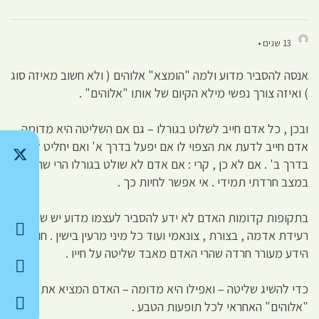
13 שנים •
אנסה להסביר מדוע ולמה "הומצא" אלוהים ( ולא חשוב מאיזה סוג
) ואיזה צורך נפשי מילא הקיום של אותו "אלוהים" .
ובכן , כל אדם חייב לשלוט בגורלו – גם אם השליטה היא מדומה .
אדם חייב לדעת את הצפוי לו אם יפעל בדרך א' ואם יחליט לפעול
בדרך ב' . אם לא כן , קרי : אם אדם לא שולט בגורלו הרי שהוא חי
במצב חרדתי תמידי . אי אפשר לחיות כך .
בתקופות קדומות האדם לא ידע להסביר לעצמו מדוע יש שיטפון ,
רעידת אדמה , בצורת , צונאמי ועוד כל מיני מרעין בישין . חוסר
הידע מעורר חרדה שהרי האדם מאבד שליטה על חייו .
כדי להשיג שליטה – ואפילו היא מדומה – האדם המציא את
"אלוהים" האחראי לכל תופעות הטבע .