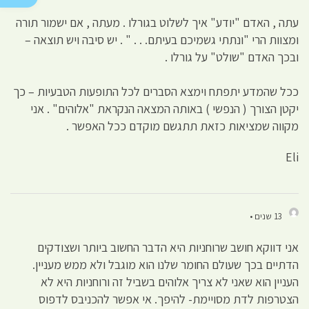
עתה , האדם "יודע" איך לשלוט בגורלו . מעתה , אם ישמור תורה
ומצוות הרי "ונתתי גשמיכם בעיתם. . . " . יש סיבה ויש תוצאה –
ובכך האדם "שולט" על גורלו .
ככל שהמדע יתפתח וימצא הסברים לכל התופעות הטבעיות – כך
יקטן הצורך ( הנפשי ) באותה המצאה הנקראת "אלוהים" . אני
מקווה שמציאות כזאת תתגשם מוקדם ככל האפשר .
Eli
13 שנים •
אני דווקא חושב שרוחניות היא הדבר החשוב ביותר ושצודקים
הדתיים בכך שעולם החומר שלנו הוא מוגבל ולא ממש מעניין.
העניין הוא שאני לא צריך אלוהים בשביל זה ורוחניות היא לא
הצטרפות לדת מסויימת- להיפך. אי אפשר להכניבס לדפוס