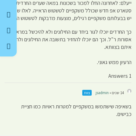
ייעלם: לאחרונה החלו למכור בשכונות במאה שערים החרדית
סטארט אפ חדש שכולל משקפיים לטשטוש הראייה. לאלו שכבר
יש בבעלותם משקפיים רגילים, מוצעות מדבקות לטשטוש הראייה.
כך החרדים יוכלו לגור ביחד עם החילונים ולא להיכשל במראות
אסורות ר"ל. וכך הם יוכלו להחזיר בתשובה את החילונים ולחיות
איתם בצוותא.
הרעיון ממש גאוני.
1 Answers
14 שנים •
jsadmin
צוות
בשאיפה שישתמשו במשקפיים למטרות ראויות כמו חציית
כבישים.