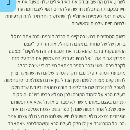
לשרון, אדם החושב ובודק את האידאילים שלו ומשנה את אורחות
חייו בעקבות הסתכלות חדשה על החיים ראוי לשבח ומה עוד
שעשית זאת פעמיים ואיחוליי לך שתמשיך ותתמיד לבדוק רעיונות
ולחיות חיים שלמים ומאושרים
בשוק המחזירים בתשובה קיימים הרבה דוכנים והנה אתה נתקל
בדוכן של של מחזיר בתשובה המהלל את הדת כי "עצם
ההתעסקות בדבר שהוא נוגד את הטבע זה זה האלוקים" ומצטט
מפרקי אבות את "ואל תהיו כעבדין המשמשין את הרב על מנת
לקבל פרס" ואני נזכר בספר המתאר חיי בחורי ישיבה בפלג
מתנועת המוסר( פלג נוברדוק שהמוטו שלהם היה שהעיקר צריך
להיות קיום מצוות לשמה ואין הבדל בין אדם הממלא כרסו בתאווה
לאוכל לבין אדם שתאב ללמוד תורה מהנאה וביודעו שרב חלקו
בעולם הבא על לימוד התורה ולכן ממלא כרסו בש"ס ופוסקים
ושניהם בעצם באותו מישור לא עובדים את ה' אלא את תאוותם
אחא שלכל אחד תאווה שונה ) ספר בשם -צמח אטלס- ובו אחד
הגיבורים נמצא תלוי ומשניצלו חייו שאלוהו מדוע תלה עצמו אמר
והרי כל המתאבד אין לו חלק לעולם הבא ומשהחלטתי שאתאבד