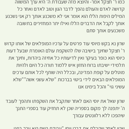
כמו ר' חצקל אמר- והיוצא מזה שעבודת ה' היא ערך המשווה
קדושה לאדם והעולם נהפך לדבר הגון וטוב לאדם ואחר כל
המילים היפות הללו הוא אומר אני לא משכנע אותך רק אני נשכנע
אותך לקבל את הדברים הללו ואילו יתר המחזירים בתשובה
משכנעים אותך סתם
שרון נא בקש מיוסי עוד פרטים על ערכיו המופלאים של אותו קדוש
ר' חצקל שחינך בישיבה שלו להשקפת עולם האומרת שבעל דעות
כיוסי הוא כופר בעיקר ואין לדיעותיו כל אחיזה ביהדות, וחינך את
תלמידי ישיבתו ברוח החזון איש ללמוד תורה כל היום ולהיות
מוטלים על קופת המדינה, ובכלל היה שותף לכל אותם ערכים
המופלאים הבאים לידי ביטוי בברכות "שלא עשני אשה""שלא
עשיני גוי" והכל בימינו אנו
שרון שאל את יוסי האם לאחר שתקבל את השקפתו ותהפך לעובד
ה' יתפנה לך מקום בספריה שכן לא תחזיק עוד בספרי התנך
שיהפכו ללא רלוונטים עבורך
שרון לאחר שקבלת את דברי יוסי "עבודת השם היא ערך בפני