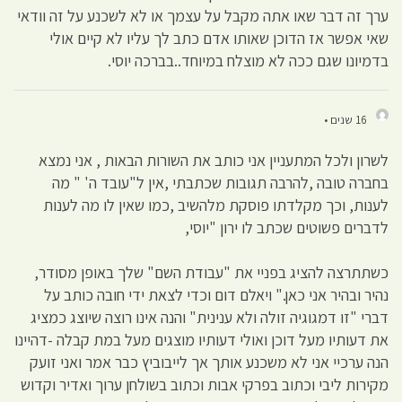
ערך זה דבר שאו אתה מקבל על עצמך או לא לשכנע על זה וודאי
שאי אפשר אז הדוכן שאותו אדם כתב לך עליו לא קיים אולי
בדמיונו שגם ככה לא מוצלח במיוחד..בברכה יוסי.
16 שנים •
לשרון ולכל המתעניין אני כותב את השורות הבאות , אני נמצא
בחברה טובה ,להרבה תגובות שכתבתי ,אין ל"עובד ה' " מה
לענות, וכך מקלדתו פוסקת מלהשיב ,כמו שאין לו מה לענות
לדברים פשוטים שכתב לו ירון "יוסי,
כשתתרצה להציג בפניי את "עבודת השם" שלך באופן מסודר,
נהיר ובהיר אני כאן." ויאלם דום וכדי לצאת ידי חובה כותב על
דברי "זו דמגוגיה זולה ולא ענינית" והנה אינו רוצה שיוצג כמציג
את דעותיו מעל דוכן ואולי דעותיו מוצגים מעל במת קבלה -דהיינו
הנה ערכיי אני לא משכנע אותך אך לייבוביץ כבר אמר ואני זועק
מקירות ליבי וכתוב בפרקי אבות וכתוב בשולחן ערוך ואדיר וקדוש