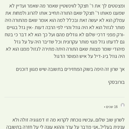
ומצטטים לך את ר' חצקל לווינשטיין שאמר מה שאמר ועדיין לא
שמענו מאותו ר' חצקל שאם התורה תחייב אותו להרוג ולמחות את
עמלק הוא לא יעשה זאת ובכלל למה הוא אומר שאם מהתורה היה
מותר לגזול הוא לא היה גוזל והרי לפי הרבה דעות -אין גזל בגויים
-ורק מפני דרכי שלום לא גוזלים מהם ועל כך הוא לא דבר כי בטח
גם לדעתו גזל מגוי מותר עקרונית וכל שדיבר היה על על גזל
מיהודי שומר מצוות שאם התורה היתה מתירה לגזול ממנו הוא לא
היה גוזל ביג-דיל על איש המוסר הדגול
אך שרון זה היפה בשוק המחזירים בתשובה שיש מגוון דוכנים
בורובסקי
16 שנים •
לשרון שוב שלום..עכשיו נוכחת לקרוא מה זו דמגוגיה זולה ולא
ענינית בעליל..אני מדבר על ערך וההוא עונה לי על חזרה בתשובה