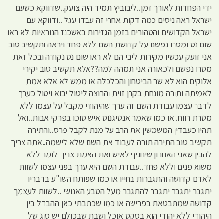
ידי הפחדות לאורך זמן..ליבוביץ תמיד היה צועק..שדווקא כשעם
ישראל ראה ניסים כמה דקות אחרי זה עבדו עגל ..ודווקא עם
ישראל הקדושים והטהורים בזמן הגזירות באשכנז הנוראיות לא ראו
שום נס ומסרו נפשם על קדושת השם ללא פחד ויראה ותקשיב טוב
אני זועק עכשיו מקירות ליבי הם לא ראו שום נס נקודה ובכל זאת
מסרו נפשם ולכאורה אני תמהה למה??אלא תקשיב טוב יקירי
אלוקים הוא לא שר הביטחון והכלכלה או ממש לא אלא אמת
לאמיתה ותורה מונחת בקרן זוית והרוצה ליטול יבוא ויטול כערך
לדבר עצמו עבודת השם זה ערך שהיהודי מקבל על עצמו ללא
מטרת רווח..או כמו שאמר אנטיגנוס איש סוכו בפרקי אבות..ואל
תהיו כעבדין המשמשין את הרב על מנת לקבל פרס..והתירה
תקשיב טוב התירה תורה לעבוד את השם שלא לישמה..אתה צריך
להבין שאני האחרון שיחניף לאיש ואת האמת צריך לומר ללא
משוא פנים וללא פחד..עבודת השם היא ערך בפני עצמו לשוות
לאדם קדושה והתגברות בחייו או כמו שפותח השו"ע בדבריו
יתגבר יתגבר יתגבר להתגבר מעל הטבע האנושי ..לשוות לעצמך
קדושה שמתבטאת בפרישה או כמו שכתבתי כאן ההבדל בין
היהודי ללא יהודי הוא בסקס אוכל ושבת שבכולם יש סוג של