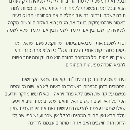
ובכל זאת המשכתי ללמוד הרי ברור לי שלי לא יהיה חלק לעולם
הבא ובכל זאת המשכתי ללמוד הרי זכיתי שאקיים מצוות למוד
תורה לשמה, ובדוכן זה עוד מהללים את הסחורה יותר וקובעים
כאמור שההתעסקות בנוגד את הטבע היא האלוהים ובשום מקרה
לא יהיה לך שכר בין אם תלמד לשמה ובין אם תלמד שלא לשמה
וכדי לשכנע אותך מביאים ציטוט "שדווקא כשעם ישראל ראה
ניסים כמה דקות אחרי זה עבדו עגל" כי הלוא אתה כבר יודע
שאכן היו ניסים וכל המסופר בתורה הוא מדוייק ומה יותר פשוט
להביא הוכחה מפשטות הפסוקים
ועוד משכנעים בדוכן זה עם "ודווקא עם ישראל הקדושים
והטהורים בזמן הגזירות באשכנז הנוראיות לא ראו שום נס ומסרו
נפשם על קדושת השם ללא פחד ויראה " כאילו עשו מחקר ויודעים
הכל על האירועים הקשים האלו והאם יש אדם אחד שיבוא ויטען
שאלו שמסרו עצמם להריגה היו עושים זאת אם היו חושבים שאין
עולם הבא ואין תחיית המתים ובכלל אין שכר ועונש כפי שבעלי
הדוכן הזה חושבים האם אז היו מוסרים עצמם להריגה