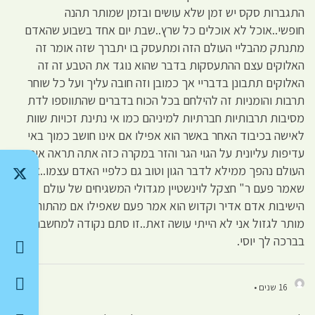
התגברות סקס יש זמן שלא עושים ובזמן שמותר תהנה
חופשי..אוכל לא אוכלים כל שרץ..שבת יום אחד בשבוע שהאדם
מתנתק מהבליי העולם הזה ומתעסק בו יתברך שזה אומר זה
האלוקים עצם ההתעסקות בדבר שהוא נוגד את הטבע זה זה
האלוקים תתבונן בדבריי אך כמובן וזה חובה עליך ועל כל שוחר
תרבות והומניות זה להילחם בכל הכוח בדברים שהתווספו לדת
מסיבות תרבותיות חברתיות למיניהם כמו אי נתינת זכויות שוות
לאישה בכיבוד האחר באשר הוא אפילו אם אינו חושב כמוך באי
עדיפות עליונית על הגוי הגר והזר במקרה כזה אתה תראה איך
העולם נהפך ממילא לדבר הגון וטוב גם כלפיי האדם עצמו..או כמו
שאמר פעם ר" חצקל לוינשטיין מגדולי המשגיחים של עולם
הישיבות אדם אדיר וקדוש הוא אמר פעם שאפילו אם מהתורה היה
מותר לגזול אני לא הייתי עושה זאת..זו סתם נקודה למחשבה
בברכה לך יוסי.
16 שנים •