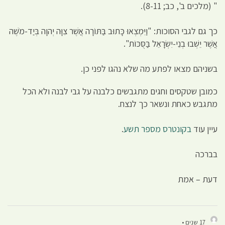
" (מלכים ב', כב; 8-11).
כך גם לגבי הסוכות: "וַיִּמְצְאוּ כָּתוּב בַּתּוֹרָה אֲשֶׁר צִוָּה יְהוָה בְּיַד-מֹשֶׁה
אֲשֶׁר יֵשְׁבוּ בְנֵי-יִשְׂרָאֵל בַּסֻּכּוֹת".
בשניהם מצאו לפתע מה שלא נהגו לפני כן.
כמובן שטקסים וחגים מתגבשים כלבנה על גבי לבנה ולא הכל
מתגבש כאחת ונשאר כך לנצח.
עיין עוד
בקונטרס מספר תשע
.
בברכה
דעת – אמת
17 שנים •