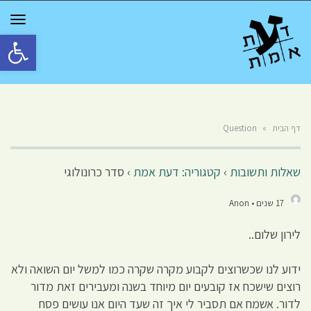
GGLE
TION
פתח סרגל 
דף הבית
»
Question
שאלות ותשובות
›
קטגוריה: דעת אמת
›
סדר כרונולוגי
17 שנים • Anon
לירון שלום..
ידוע לנו שכשרוצים לקבוע מקרה שקרה כמו למשל יום השואה ולא
רוצים שישכח אז קובעים יום מיוחד בשנה ומעבירים זאת מדור
לדור. אשמח אם תסביר לי איך זה שעד היום אנו עושים פסח