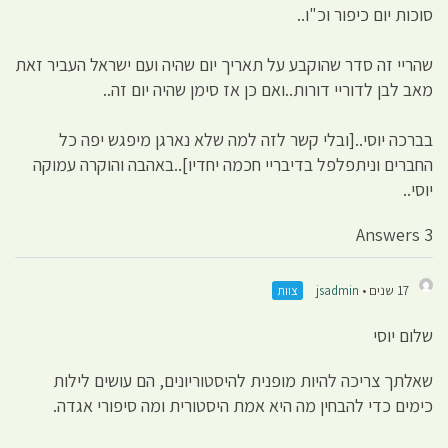
סוכות יום כיפור וכ"ו..
שהריי זה סדר שהוקבע על תאריך יום שהיה ועם ישראל העביר זאת
מאב לבן לדוריי דורות..ואם כן אז סימן שהיה יום זה..
בברכה יוסי..[ובלי קשר לזה למה שלא נארגן מיפגש יפה כל
החברים וניתפלפל בדיבריי חכמה יחדיו]..באהבה והוקרה עמוקה
יוסי..
3 Answers
17 שנים •
jsadmin
צוות
שלום יוסי
שאלתך צריכה להיות מופנית להיסטוריונים, הם עושים לילות
כימים כדי להבחין מה היא אמת היסטורית ומה סיפורי אגדה.