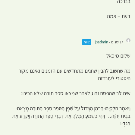
בברכה
דעת – אמת
17 שנים •
jsadmin
צוות
שלום מיכאל
מה שחשוב להבין שחגים מתחדשים עם הזמנים ואינם מקור
היסטורי לעובדות.
שים לב שהפסח נחוג לאחר שמצאו ספר תורה שלא הכירו:
וַיֹּאמֶר חִלְקִיָּהוּ הַכֹּהֵן הַגָּדוֹל עַל שָׁפָן הַסֹּפֵר סֵפֶר הַתּוֹרָה מָצָאתִי
בְּבֵית יְהֹוָה… וַיְהִי כִּשְׁמֹעַ הַמֶּלֶךְ אֶת דִּבְרֵי סֵפֶר הַתּוֹרָה וַיִּקְרַע אֶת
בְּגָדָיו