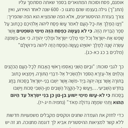
אומנם, פסח וסוכות המתוארים בספר שאתה מסתמך עליו
(התנ"ך) גילה בעצמו שהם נחגגו כ- 600 שנה לאחר האירוע, ואין
צורך בעזרת ההיסטוריונים, אלא הפה שהמציא הוא הפה שהפריך:
"וַיְצַו הַמֶּלֶךְ אֶת-כָּל-הָעָם לֵאמֹר עֲשׂוּ פֶסַח ליהוה אֱלֹהֵיכֶם כַּכָּתוּב עַל
סֵפֶר הַבְּרִית הַזֶּה.
כִּי לֹא נַעֲשָׂה כַּפֶּסַח הַזֶּה מִימֵי הַשֹּׁפְטִים
אֲשֶׁר
שָׁפְטוּ אֶת-יִשְׂרָאֵל וְכֹל יְמֵי מַלְכֵי יִשְׂרָאֵל וּמַלְכֵי יְהוּדָה. כִּי אִם-בִּשְׁמֹנֶה
עֶשְׂרֵה שָׁנָה לַמֶּלֶךְ יֹאשִׁיָּהוּ נַעֲשָׂה הַפֶּסַח הַזֶּה ליהוה בִּירוּשָׁלִָם"
(מלכים ב כג כא-כג).
כך לגבי סוכות: "וּבַיּוֹם הַשֵּׁנִי נֶאֶסְפוּ רָאשֵׁי הָאָבוֹת לְכָל-הָעָם הַכֹּהֲנִים
וְהַלְוִיִּם אֶל-עֶזְרָא הַסֹּפֵר וּלְהַשְׂכִּיל אֶל-דִּבְרֵי הַתּוֹרָה. וַיִּמְצְאוּ כָּתוּב
בַּתּוֹרָה אֲשֶׁר צִוָּה יְהוָה בְּיַד-מֹשֶׁה אֲשֶׁר יֵשְׁבוּ בְנֵי-יִשְׂרָאֵל בַּסֻּכּוֹת בֶּחָג
בַּחֹדֶשׁ הַשְּׁבִיעִי….וַיַּעֲשׂוּ כָל-הַקָּהָל הַשָּׁבִים מִן-הַשְּׁבִי סֻכּוֹת וַיֵּשְׁבוּ
בַסֻּכּוֹת
כִּי לֹא-עָשׂוּ מִימֵי יֵשׁוּעַ בִּן-נוּן כֵּן בְּנֵי יִשְׂרָאֵל עַד הַיּוֹם
הַהוּא
וַתְּהִי שִׂמְחָה גְּדוֹלָה מְאֹד" (נחמיה ח יג-יז).
כדי לחזק את העמדה שחגים וטקסים מקבלים משמעויות חדשות
ללא קשר למציאות ההיסטורית אביא לך דוגמה מחנוכה. חג זה יש