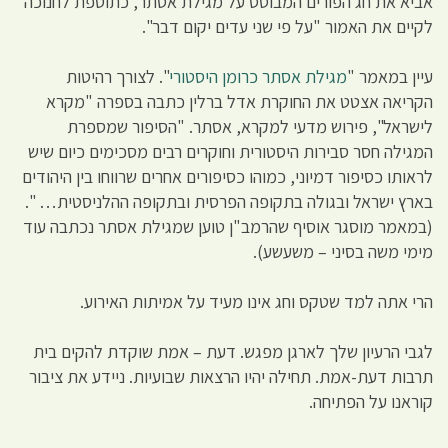
אביא את חג הפורים המבוסס על מגילת אסתר, כתוספת לחנוכה
לקיים את האמור "על פי שני עדים יקום דבר".
עיין במאמר "
מגילת אסתר כרומן היסטורי
". לצורך רהיטות
הקריאה אצטט את החוקרת אדל ברלין כתבה בספרה "מקרא
לישראל", פירוש מדעי למקרא, אסתר. "הסיפור שמספרת
המגילה חסר סבירות היסטורית וחוקרים רבים מסכימים כיום שיש
לראותו כסיפור דמיוני, כמוהו כסיפורים אחרים שרווחו בין היהודים
בארץ ישראל ובגולה בתקופה הפרסית ובתקופה ההלניסטית… ".
(במאמר מוסגר אוסיף שהרמב"ן טוען שמגילת אסתר נכתבה עוד
מימי משה בסיני – משעשע).
הרי אתה למד שטקס וחג אינו מעיד על אמיתות האירוע.
לגבי הרעיון שלך לארגן מפגש. דעת – אמת שוקדת להקים בית
תרבות דעת-אמת. תחילה יהיו הרצאות שבועיות. ניידע את ציבור
קוראנו על הפתיחה.