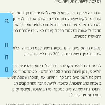
לנו קצת ידיעות היסטוריות עליו.
חג חנוכה מצויין כאירוע ניסי שנעשה ליהודים בנס פך השמן ולכן
אנחנו מדליקים שמונה נרות זכר לנס השמן. אם כך, לשיטתך, ציון
הנס מעיד על אמיתות הנס. והנה אנחנו מוצאים שנס פך השמן
מוזכר לראשונה בתלמוד הבבלי (שבת כא ע"ב) שנחתם במאה
החמישית לספירה.
תקופת החשמונאים הייתה במאה השניה לפני הספירה , כלומר
איזכור נס פך השמן נכתב כ 700 שנים לאחר האירוע.
לעומת זאת בספר מקבים ב- חובר על ידי יאסון מקיריני, יהודי
הלניסטי, זמן חיבורו קרוב ל 100 לפנה"ס – כלומר סמוך מאוד
לתקופת חשמונאים כתב כך: ""ויחוגו את [חנוכה] שמונת הימים
בשמחה כחג הסוכות". כלומר, לדעת מחבר ספר מקבים חג
החנוכה נחוג שמונה ימים כמספר ימי חג הסוכות (שבעה ימים
בסוכה ושמיני עצרת].