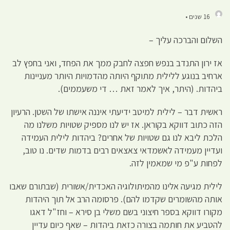
16 שנים •
השלום והברכה עליך –
אז ירון התנדב בנפש חפצה לחבק ממך את הפחד, ואני בחפץ לב
ארחיב בנוגע ללילית מתוקף היותה מהדמויות היותר מעניינות
ביהדות. (היתר, איך לאמר זאת … די משעממים).
ראשית דבר – לילית למיטב ידיעתי איננה אישתו של השטן. הרעיון
הזה כתוב דווקא בקוראן. אז יש לנו מספיק שטויות משלנו מה
הלכת ליבא לנו גם שטויות של אחרים? ביהדות לילית העמידה
ועדיין מעמידה לאשמדאי צאצאים רבים בדמות שדים. נו טוב,
לפחות ע"פ מי שמאמין לזה.
לילית מגיעה אלינו מהמיתולוגיה האכדית/אשורית (שבתורם שאבו
אותה מהשומרים שקדמו להם). פרסומה הרב אל תוך היהדות
מקורו דווקא בספר חיצוני בשם משלי בן סירא – וחז"ל דאגו
להטביע את חותמה בצורה כזאת ביהדות – שאף כיום עדיין