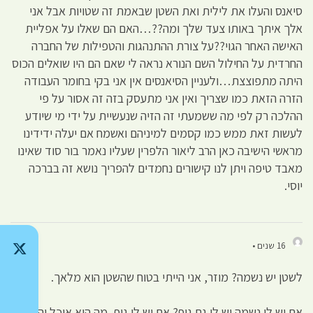
סיאנס והעלו את לילית ואת השטן שבאמת זה שטויות אבל אני
אלך איתך באותו צעד שלך ומה??…האם הם שאלו על אפליית
האישה האחר הגוי??על צורת ההתנהגות והטפילות של החברה
החרדית על החילול השם הנורא נראה לי שאם הם היו שואלים הכוס
היתה מתפוצצת…ולעניין הסיאנסים אין אני בקי בחומר העבודה
הזרה הזאת כמו שצריך ואין אני מתעסק בזה זה אסור על פי
ההלכה רק לפי מה ששמעתי זה הזיה שנעשיית על ידי מי שיודע
לעשות זאת ממש כמו קסמים למיניהם ואשמח אם יעלה ידידינו
מראשי הישיבה כאן הרב ליאור הלפרין שעליו נאמר בור סוד שאינו
מאבד טיפה ויתן לנו קישורים נחמדים להפריך נושא זה בברכה
יוסי.
16 שנים •
לשטן יש נשמה? מוזר, אני הייתי בטוח שהשטן הוא מלאך.
אם יש לו נשמה יש לו גם גוף? אם יש לו גוף, מה הוא אוכל והיכן