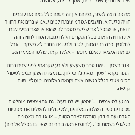
שלב אנחנו עכשיו? לילית, שטן, שכינה, אלוהים?
מה אני רוצה לאמר, במוחנו אין זה משנה כלל באם אנו עוברים
חוויה כלשהיא, חושבים//מדמיינים/חולמים שאנו עוברים את החוויה
הזאת, או שבכלל צד שלישי מספר לנו שהוא או שצד רביעי עברו
את החוויה הזאת. בכל המקרים הללו תגובת המוח לחוויה זהה
לחלוטין. ככה בנוי המוח, לטוב ולרע. אז החבר לא משקר – אבל
גם את המציאות איננו מתאר – אלא רק את עולמו הפנימי הוא.
ואגב השטן …ישנו ספר משעשע ולא רע שקראתי לפני שנים רבות.
הספר נקרא "שטן" מאת ג'רמי לוון. בתמציתו השטן מגיע לטיפול
פסיכיאטרי בגלל רגשות אשם וקנאה באלוהים. מומלץ ושווה
קריאה.
ובנוגע לסיאנסים….'יוסטון יש לנו בעיה'. גם אתאיסטים מוחלטים
שכופרים כפירה שלמה באלוהים, לא יכולים להשלים את אפסיות
האדם ועם חידלון מוחלט לאחר המוות – או אז הם מאמינים
בגלגולי נשמות וכו'. (לדוגמא ראה בודהיזם שאין בו בכלל אלוהים)