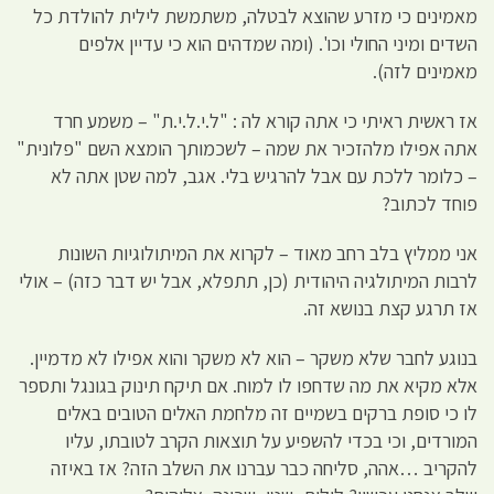
מאמינים כי מזרע שהוצא לבטלה, משתמשת לילית להולדת כל
השדים ומיני החולי וכו'. (ומה שמדהים הוא כי עדיין אלפים
מאמינים לזה).
אז ראשית ראיתי כי אתה קורא לה : "ל.י.ל.י.ת" – משמע חרד
אתה אפילו מלהזכיר את שמה – לשכמותך הומצא השם "פלונית"
– כלומר ללכת עם אבל להרגיש בלי. אגב, למה שטן אתה לא
פוחד לכתוב?
אני ממליץ בלב רחב מאוד – לקרוא את המיתולוגיות השונות
לרבות המיתולגיה היהודית (כן, תתפלא, אבל יש דבר כזה) – אולי
אז תרגע קצת בנושא זה.
בנוגע לחבר שלא משקר – הוא לא משקר והוא אפילו לא מדמיין.
אלא מקיא את מה שדחפו לו למוח. אם תיקח תינוק בגונגל ותספר
לו כי סופת ברקים בשמיים זה מלחמת האלים הטובים באלים
המורדים, וכי בכדי להשפיע על תוצאות הקרב לטובתו, עליו
להקריב …אהה, סליחה כבר עברנו את השלב הזה? אז באיזה