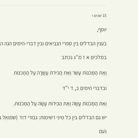
15 שנים •
יוסף,
בענין הבדלים בין ספרי הנביאים ובין דברי-הימים הנה ה
במלכים א ז מ"ג נכתב
וְאֶת הַמְּכֹנוֹת עָשֶׂר וְאֶת הַכִּיֹּרֹת עֲשָׂרָה עַל הַמְּכֹנוֹת
ובדברי הימים ב, ד י"ד
וְאֶת הַמְּכֹנוֹת עָשָׂה וְאֶת הַכִּיֹּרוֹת עָשָׂה עַל הַמְּכֹנוֹת.
יש גם הבדלים בין כל מיני רשימות: גבורי דוד (שמואל ב 
נעם