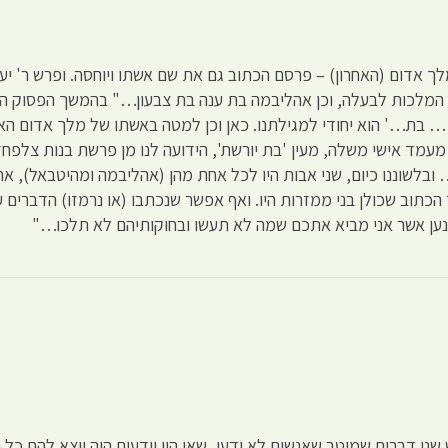
ך אדום (האחרון) – פרסם הכתוב גם את שם אשתו ויוחסה. ופרש ר' י
ה המלכות לבעלה, וכן אהליבמה בת ענה בת צבעון…" בהמשך הפסוק הו
ת… בת…' הוא יחודי למגילתנו. כאן וכן למטה באשתו של מלך אדום הא
מעמד אישי משלה, מעין 'בת יורשת', הידועה לנו מן פרשת בנות צלפח
לשוננו כיום, שני אבות היו לכל אחת מהן (אהליבמה ומהיטבאל), אחד '
הכתוב שכולן בני ממזרות היו. ואף אפשר שנכתבו (או נרמזו) הדברי
נען אשר אני מביא אתכם שמה לא תעשו ובחוקותיהם לא תלכו…"
 דברים שמוטב שאנשים לא ידעו, שאן היו יודעים היה יוצא להם כל הח