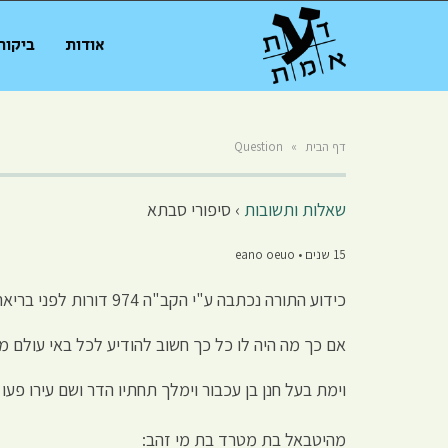
אודות
ביקור
דף הבית
»
Question
שאלות ותשובות
›
סיפורי סבתא
15 שנים • eano oeuo
כידוע התורה נכתבה ע"י הקב"ה 974 דורות לפני בריאת העולם. הוא הביט בתורה וברא את העולם כמו שאומן מביט בשרטוטים שהוא הכין.
אם כך מה היה לו כל כך חשוב להודיע לכל באי עולם 
וימת בעל חנן בן עכבור וימלך תחתיו הדר ושם עירו פעו
מהיטבאל בת מטרד בת מי זהב: