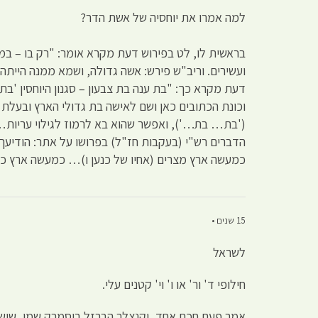
למה אמרו את יוחסיה של אשת הדר?
בראשית לו, לט בפירוש דעת מקרא אומר: "רק בו – במל
ועשירים. וריב"ש פירש: אשה גדולה, ושמא ממנה היית
דעת מקרא כך: "בת ענה בת צבעון – סגנון היוחסין 'ב
וכונת הכתובים כאן ושם לאישה בת גדולי הארץ ובעלת 
('בת… בת…'), ואפשר שהוא בא לרמוז לגילוי עריות… וב
הדברים רש"י (בעקבות חז"ל) בפרושו על אתר: הודיעך 
כמעשה ארץ מצרים (אחיו של כנען ו)… כמעשה ארץ כ
15 שנים •
לשראל
חילופי ד' ור' או ו' וי' קטנים עלי.
אמר פעם חכם אחד, וקנצלר הברזל ביסמרק שמו, שיש שני