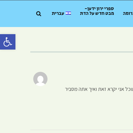
ספרי ירון ידען-
רומה
מבט חדש על הדת
עברית
פתח סרגל 
וכל אני יקרא זאת ואיך אתה מסביר