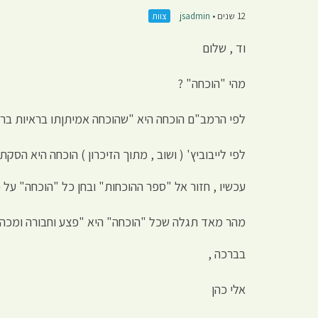
12 שנים •
jsadmin
צוות
וד , שלום
מהי "הוכחה" ?
לפי הרמב"ם הוכחה היא "שהוכחה אמיתןתו בראיות ברורות
לפי לייבוביץ' ( ושוב , מתוך הזיכרון ) הוכחה היא הס
עכשיו , חזור אל "ספר ההוכחות" ובחן כל "הוכחה" על 
מהר מאד תגלה שכל "הוכחה" היא "פצע וחבורה ומכה טר
בברכה ,
אלי כהן