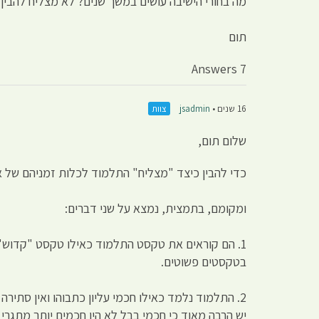
מה בחורי הישיבה עושים במשך שנים? לא מצליח להבין.
תום
7 Answers
16 שנים •
jsadmin
צוות
שלום תום,
כדי להבין כיצד "מצליח" התלמוד לכלות זמניהם של א
ומקומם, בתמצית, נמצא על שני דברים:
1. הם קוראים את טקסט התלמוד כאילו טקסט "קדוש" 
בטקסטים פשוטים.
2. התלמוד נלמד כאילו חכמי עליון כתבוהו ואין סתירה
יש הרבה מאוד כי חכמי בבל לא היו חכמים יותר מתגר