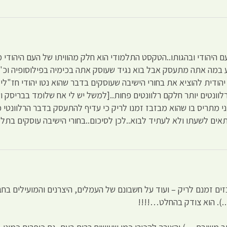
 היהודי ובהגותו..הטקסט התלמודי הוא חלק מהוויתו של העם היהודי מ
ודע במה אתה מתעסק אבל בוא נגיד שעוסק אתה בכימיה בפילוסופיה וכ"
ית להוציא את בחורי הישיבה שעוסקים בדבר שהוא נטו יהודי חז"לי..
ם רלוונטים יותר חלקם רלוונטים פחות..[למשל יש לי אח שלומד בבריס
ני מתריס בו שהוא מבזבז זמנו לריק כי עדיף להתעסק בדבר הרלוונטי
ים לשעתו ולא לעתיד לבוא..לכן לסיכום..בחורי הישיבה עוסקים ב
זים זמנם לריק – ועוד על חשבונם של העמלים, היצרנים והמועילים בחב
.). הוא צודק בהחלט…!!!!