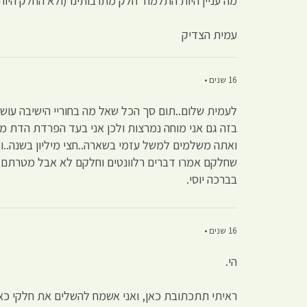
מה עניין היות התלמוד חלק מתרבותינו (ולא החלק היות
עמית הצדיק
16 שנים •
לעמית שלום..תום סך הכל שאל מה בחוריי הישיבה עושי
בזה גם אני מוחה נמרצות ולכן אני בעד הפרדת הדת 
ואתה משלמים למשל עזמי בשארה..חצי מיליון בשנה..ו
שחלקם אמרו דברים רלוונטים וחלקם לא אבל מטרתם ה
בברכה יוסי.
16 שנים •
הי.
ראיתי תתכתובת כאן, ואני אשמח להשלים את חלקי כאן