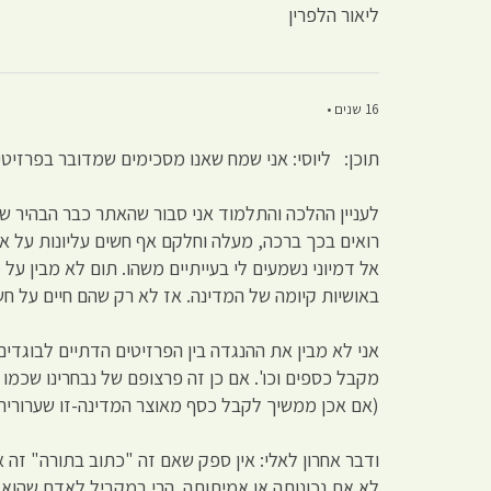
ליאור הלפרין
16 שנים •
תוכן: ליוסי: אני שמח שאנו מסכימים שמדובר בפרזיטי
לעניין ההלכה והתלמוד אני סבור שהאתר כבר הבהיר שי
רואים בכך ברכה, מעלה וחלקם אף חשים עליונות על 
אל דמיוני נשמעים לי בעייתיים משהו. תום לא מבין ע
באושיות קיומה של המדינה. אז לא רק שהם חיים על ח
אני לא מבין את ההנגדה בין הפרזיטים הדתיים לבוגדי
מקבל כספים וכו'. אם כן זה פרצופם של נבחרינו שכמו
(אם אכן ממשיך לקבל כסף מאוצר המדינה-זו שערורי
ודבר אחרון לאלי: אין ספק שאם זה "כתוב בתורה" זה 
לא את נכונותה או אמיתותה. הרי במקביל לאדם שהוא ה