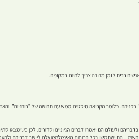
נשים רבים לזמן מרובה צריך להיות במקומם.
בפניהם. כלומר הקריאה מיסטית ממש עם תחושה של "רוחניות". והאדם 
 בדבריהם ולעולם הם יאמרו דברים הגיוניים וסדורים. לכן כשימצאו סת
י השוק – הם ישתמשו בכל הכוחות האינטלקטואלם ליישב דבריהם ולהע