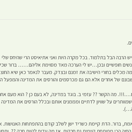
ם.
ש הרבה הבל בתלמוד. בכל מקרה היות ואני אתיאיסט הרי שהיחס שלי ל
אנשים חופשיים ובכן…יש לי הערכה מאד מסוימת אליהם…… ברור שכל 
ל מה מכלים בחורי הישיבה את זמנם ובצדק. מעבר לנאמר כאן שיא החוצ
שבונם של אחרים אלא הם גם מכרסמים והורסים את המדינה והמפעל הצי
ם….!!!. מה הקשר ?? עזמי ב. בוגד במדינה, לא בעם כן ? הוא מעם אח
 שמוותרים על שוויון לדתיים ומממנים אותם ובכלל הורסים את המדינה
ה…).
אמת, ברור. הדת קיימת כשריד ישן לשלב קודם בהתפתחות האנושות. אי
חיה הכי מפותחת קיימים גם חרקים, אז מה עדיף להיות חרק ??. ותחשו