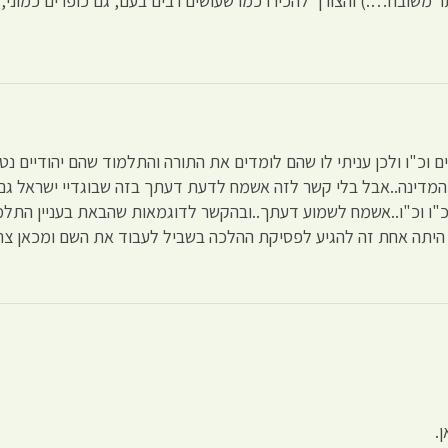
ר משובח….) והצורך להכירו כמו שעושים רבים בעם, גם כופרים כמוני,
ם וכ"ו ולכן עניתי לו שהם לומדים את התורה והתלמוד שהם יהודיים נ
מהמדינה..אבל בלי קשר לזה אשמח לדעת דעתך בזה שבוגדיי ישראל ג
כ"ו וכ"ו..אשמח לשמוע דעתך..ובהקשר לדוגמאות שהבאת בעניין התלמו
יתה אחת זה להגיע לפסיקת ההלכה בשביל לעבוד את השם ומכאן צרי
.