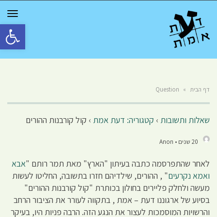
GGLE
TION
פתח סרגל 
דף הבית
»
Question
שאלות ותשובות
›
קטגוריה: דעת אמת
›
קול קורבנות ההורים
20 שנים • Anon
לאחר שהתפרסמה כתבה בעיתון "הארץ" מאת תמר רותם "
אבא
ואמא נקרעים
" , ההורים, שילדיהם חזרו בתשובה, החליטו לעשות
מעשה ולחלק פליירים בחולון בכותרת "קול קורבנות ההורים"
בסיוע של ארגוננו דעת – אמת , בתקווה לעורר את הציבור הרחב
והרשויות המוסמכות לעצור את הנגע הזה. הרבה פניות היו, בעיקר