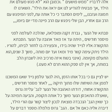
אלה לדבריו "ממש פושעים " .וכמובן הוא "לא פגש מעולם את
הילד ,אך מבטיח להודיע לנו אם יראה את הילד". השארנו לו
תמונה ועזבנו,,, לימים הסתבר כי כל אותה עת,לפני המיפגש עם
הרב וגם אחריו, הבן שלי ניפגש עם הרב פיינה מדי יום ביומו,,,
סבתא של הנער , גברת זקנה ומופלאה, שהלכה לעולמה לפני
מיספר חודשים , היתה עד אז מאד אהובה על הנער .הסבתא
התקשרה אליו לנייד שהיה בידו , והפצירה בו לחזור לביתו, להוריו .
הילד ניתק עימה קשר מיד ומאז ועד יום מותה , משך 3 שנים,הוא
התעלם מקיומה. (אינני בטוח איזה מרכיב היה לשברון הלב
במותה, אך אין לנו ספק ההוא תרם לא מעט.)
יש לציין גם כי בכל אותו הזמן ,היה לנער טלפון נייד שאנו המשכנו
לממן את השיחות שלו מתוך תיקוה ,,, לאחר מספר חודשים ,
התקשרה אחותי, דודתו האהובה של הנער לגב' עליזה גרוס
,שאצלה התאכסן הנער משך כל אותה תקופה, והביעה תמיהה על
כך שאין הגב' הנכבדה מוצאת לנכון ליצור קשר עם הורי הילד,
דיברה אליה כאם אל אם . הגב' גרוס מלמלה מספר דברים על