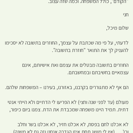
"הקודם", כולל המשפחה. וכמה שזה עצוב.
חני
שלום מיכל,
לדעתי, על פי מה שכתבת על עצמך, החוזרים בתשובה לא יסכימו
להעניק לך את התואר "חוזרת בתשובה".
החוזרים בתשובה מבטלים את עצמם ואת אישיותם, אינם
עצמאיים בחשיבתם ובמחשבתם.
הם אף לא מתגוררים בקרבנו, באזורנו, בעירנו – המשפחות שלהם.
מעולם (עד לפני שנה וחצי) לא הפריעו לי הדתיים ולא הייתי אנטי
דתית. תמיד היינו משפחה שמכבדת את הדת. צמנו ביום כיפור,
לא אכלנו לחם בפסח, לא אכלנו חזיר, לא אכלנו בשר וחלב
וכו'…. (אין לי מושג תחת איזו הגדרה אנחנו וזה גם לא משנה).