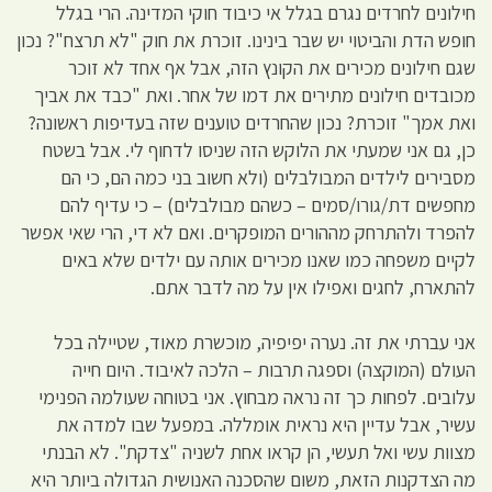
חילונים לחרדים נגרם בגלל אי כיבוד חוקי המדינה. הרי בגלל
חופש הדת והביטוי יש שבר בינינו. זוכרת את חוק "לא תרצח"? נכון
שגם חילונים מכירים את הקונץ הזה, אבל אף אחד לא זוכר
מכובדים חילונים מתירים את דמו של אחר. ואת "כבד את אביך
ואת אמך" זוכרת? נכון שהחרדים טוענים שזה בעדיפות ראשונה?
כן, גם אני שמעתי את הלוקש הזה שניסו לדחוף לי. אבל בשטח
מסבירים לילדים המבולבלים (ולא חשוב בני כמה הם, כי הם
מחפשים דת/גורו/סמים – כשהם מבולבלים) – כי עדיף להם
להפרד ולהתרחק מההורים המופקרים. ואם לא די, הרי שאי אפשר
לקיים משפחה כמו שאנו מכירים אותה עם ילדים שלא באים
להתארח, לחגים ואפילו אין על מה לדבר אתם.
אני עברתי את זה. נערה יפיפיה, מוכשרת מאוד, שטיילה בכל
העולם (המוקצה) וספגה תרבות – הלכה לאיבוד. היום חייה
עלובים. לפחות כך זה נראה מבחוץ. אני בטוחה שעולמה הפנימי
עשיר, אבל עדיין היא נראית אומללה. במפעל שבו למדה את
מצוות עשי ואל תעשי, הן קראו אחת לשניה "צדקת". לא הבנתי
מה הצדקנות הזאת, משום שהסכנה האנושית הגדולה ביותר היא