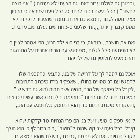
,וכמובן גם לשלם עבור זאת. גם הצעתי לא נענתה ( " אני רוצה
לחשוב" ) הכל נעשה בכדי להתריס. בכל פעם שניראה כי ההגיון
אצלו נוטה לגבור ,נימצא כנראה רב נחמד שהסביר לו כי זה לא
מספיק וצריך יותר,,,,עד שלפני כ-5 חודשים נעלם שוב מהבית.
ואם את חושבת , כנראה, כי בני הוא ילד חריג, הרי אמהר לציין כי
לא הופתענו כלל לגלות ,ממיפגש עם הורים אחרים על התנהגות
זהה כמעט לחלוטין גם של ילדיהם .
אוכל גם לספר לך על דרישה של בני, כתנאי וכהסכמה שלו
להפגש עם רב מסויים בחולון, שאפקיד בידו מיכתב התחיבות
,לקבל כל פסיקה של הרב ,תהיה אשר תהיה.(הוא גם דרש ש "
המיכתב חייב להיות חתום "בחתימת ידי) .גם כאשר עשיתי כרצונו
,והפקדתי מיכתב חתום כדין הוא התחמק מלהיפגש עם הרב,
לי אין ספק כי מעשיו של בני הם פרי הנחיות מדוקדקות שהוא
קיבל .בכל פעם שביקש שהות ל"חשוב" ,היה ברור לןי כי הוא הולך
לקבל הנחיות. ואם לא ניתמם ,גבירתי, בעולם שהוא נימצא בו,