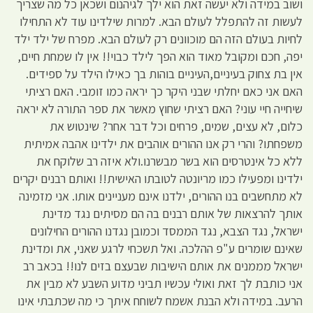
ושוב במידה ולא יעשה זאת הוא ילך לגיהנום ושכאן כל מה שצריך
לעשות זה להתפלל לעולם הבא. למרות שילדינו עוד לא התחילו
לחיות בעולם הזה הם מוכוונים רק לעולם הבא. מפרח של ילד ילד
יפה, חכם ומקובל מאוד הוא הפך לילד כבוי!! אין לו שמחת חיים,
אין בת צחוק בעיניים,העיניים בוהות בך כאילו הילד על ספידים.
האם אני כאם יחלתי שבני היקר כך יראה כמו זומבי. האם רציתי
שיחייה חיי עוני? האם רציתי שחוץ מאשר את ספר התורה לא יראה
כלום, לא עצים, שמים, פרחים וכל דבר אחר? שינטוש את
משפחתו? והרי רק אנו ההורים אוהבים את ילדינו אהבה אמיתית
ללא כל אינטרסים הוא בשר מבשרנו.ולא איזה רב שלוקח את
ילדינו ומפעילו כמו מריונטה לטובתו האישית!! ואותם רבנים יקרים
לא מתחשבים בנו ההורים, ילדנו אינם מעניינים אותו. אני מזמינה
אותך להרצאות של אותם רבנים בה הם מסיתים נגד מדינת
ישראל, נגד הצבא, נגד הממסד וכמובן נגדנו ההורים החילונים
שאינם שומרים ע"פ ההלכה. ואל תשכחי לרגע שאני, את ומדינת
ישראל מממנים את אותם הישיבות שבעצם בזים לנו!! בכאב רב
אני כותבת לך זאת ואולי עכשיו תביני מדוע השבע לא מבין את
הרעב. במידה ולא הבנת אשמח לשוחח איתך כי מה שכתבתי אינו