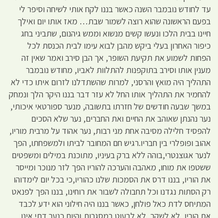
עד לחודש נובמבר השנה כאשר בננו לקח אותי לשיחה וסיפר לי
בפעם הראשונה שהוא רוצה לשמור שבת… מאז אותו יום ואילך
חיינו בבית הלכו ונעשו קשים מנשוא וממש גיהנום, שתביני בחג
כיפור האחרון בעלי ביקש מהבן לבוא עימו לבית הכנסת לכל
הפחות לשמוע את תקיעת השופר, אך הבן סירב ואמר שאין זה
מענין אותו וסירב בתוקפנות להתלוות לאביו, מחודש נובמבר
התהליך היה מואץ והרסני, למרות שהשתדלנו לזרום איתו כדי לא
להחמיר את התהליך אותו החל לא עזר דבר בננו היקר הלך ונמחק
במשך שבעה חודשים של חזרתו בתשובה, מנער ספורטאי איכותי,
נער נהנתן שאוהב את החיים ואת החברים, נער שלא הסכים
להפסיד חלילה מסיבה אחת מני רבות, נער אהוד על מרבית מוריו,
אהוב ופופלרי בין חבריו.רגיש חם המחובר לביתו ולמשפחתו, הפך
לנער אגוצנטרי,בוהה ללא ברק בעיניו, מתוכנת במילים ומשפטים
ששטפו את מוחו, מאהבה והערכה להוריו הפך לזר מנוכר ומייסר
את הוריו, בננו דרס את הסמכות שלנו כהוריו,כי בכל יום לימדוהו
רק הסתות נגדנו וכל תחבולה לשבור את רוחינו, בננו הפך לפנאט
המתיחס לדת כאל פולחן, כאשר בננו היה חילוני הוא ידע לכבד
את הוריו, לא לשקר, לא לבעוט במסגרות,והיום כנער דתי אינו