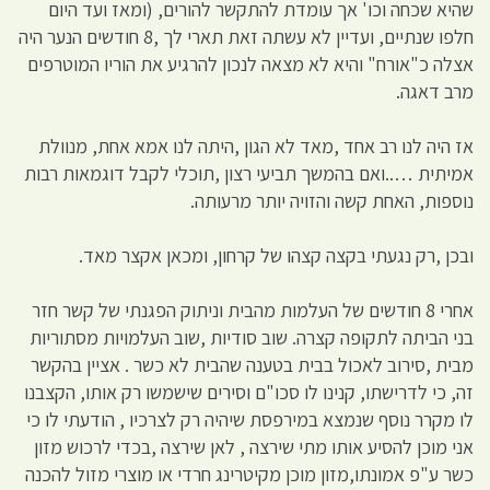
שהיא שכחה וכו' אך עומדת להתקשר להורים, (ומאז ועד היום
חלפו שנתיים, ועדיין לא עשתה זאת תארי לך ,8 חודשים הנער היה
אצלה כ"אורח" והיא לא מצאה לנכון להרגיע את הוריו המוטרפים
מרב דאגה.
אז היה לנו רב אחד ,מאד לא הגון ,היתה לנו אמא אחת, מנוולת
אמיתית …..ואם בהמשך תביעי רצון ,תוכלי לקבל דוגמאות רבות
נוספות, האחת קשה והזויה יותר מרעותה.
ובכן ,רק נגעתי בקצה קצהו של קרחון, ומכאן אקצר מאד.
אחרי 8 חודשים של העלמות מהבית וניתוק הפגנתי של קשר חזר
בני הביתה לתקופה קצרה. שוב סודיות ,שוב העלמויות מסתוריות
מבית ,סירוב לאכול בבית בטענה שהבית לא כשר . אציין בהקשר
זה, כי לדרישתו, קנינו לו סכו"ם וסירים שישמשו רק אותו, הקצבנו
לו מקרר נוסף שנמצא במירפסת שיהיה רק לצרכיו , הודעתי לו כי
אני מוכן להסיע אותו מתי שירצה , לאן שירצה ,בכדי לרכוש מזון
כשר ע"פ אמונתו,מזון מוכן מקיטרינג חרדי או מוצרי מזול להכנה