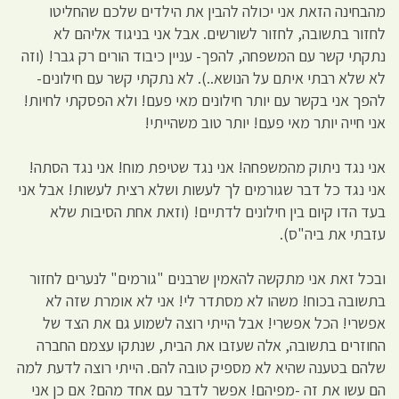
מהבחינה הזאת אני יכולה להבין את הילדים שלכם שהחליטו
לחזור בתשובה, לחזור לשורשים. אבל אני בניגוד אליהם לא
נתקתי קשר עם המשפחה, להפך- עניין כיבוד הורים רק גבר! (וזה
לא שלא רבתי איתם על הנושא..). לא נתקתי קשר עם חילונים-
להפך אני בקשר עם יותר חילונים מאי פעם! ולא הפסקתי לחיות!
אני חייה יותר מאי פעם! יותר טוב משהייתי!
אני נגד ניתוק מהמשפחה! אני נגד שטיפת מוח! אני נגד הסתה!
אני נגד כל דבר שגורמים לך לעשות ושלא רצית לעשות! אבל אני
בעד הדו קיום בין חילונים לדתיים! (וזאת אחת הסיבות שלא
עזבתי את ביה"ס).
ובכל זאת אני מתקשה להאמין שרבנים "גורמים" לנערים לחזור
בתשובה בכוח! משהו לא מסתדר לי! אני לא אומרת שזה לא
אפשרי! הכל אפשרי! אבל הייתי רוצה לשמוע גם את הצד של
החוזרים בתשובה, אלה שעזבו את הבית, שנתקו עצמם החברה
שלהם בטענה שהיא לא מספיק טובה להם. הייתי רוצה לדעת למה
הם עשו את זה -מפיהם! אפשר לדבר עם אחד מהם? אם כן אני