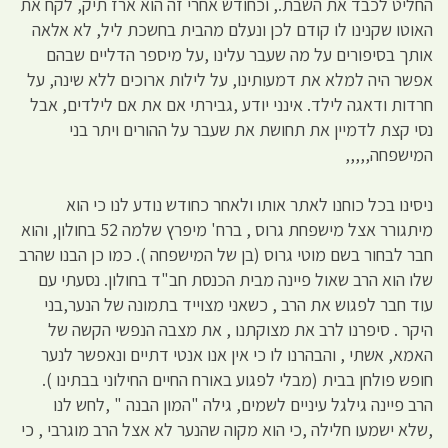
החליט לכבד את השבת., וכחודש אחרי זה הוא ארז תיק, לקח את
האוטו שקנינו לו קודם לכן ונעלם מהבית בחשכת ליל, לא אלאה
אותך בסיפורים על מה שעבר עלינו ,על מיספר הדליים שבהם
אפשר היה למלא את דמעותינו, על לילות ארוכים ללא שינה, על
חרדות ודאגה לילד. אינני יודע ,גבירתי אם את אם לילדים, אבל
נסי קצת לדמיין את תחושת את שעבר על ההורים ויתר בני
המישפחה,,,,,
ניסינו בכל כוחנו לאתר אותו ולאחר כחודש נודע לנו כי הוא
מיתגורר אצל מישפחת גרוס , ברח' מיפרץ שלמה 52 בחולון, והוא
חבר לבחור בשם מוטי גרוס (בן של המישפחה ). כמו כן הבנו שהרב
שלו הוא הרב שאול פיינה מבית הכנסת חב"ד בחולון. נסעתי עם
עוד חבר לפגוש את הרב , כשאני מצוייד בתמונה של הנער,בני
היקר . סיפרנו לרב את מצוקתנו , את מצבה הנפשי הקשה של
האמא, אשתי , והבהרנו לו כי אין אנו אנטי דתיים ונאפשר לנער
חופש פולחן בבית (מבלי לפגוע באורח החיים החילוני בבתינו ).
הרב פיינה גילגל עיניים לשמים, גילה "המון הבנה " ,לחש לנו
,שלא ישמעו חלילה ,כי הוא מקוה שהנער לא אצל הרב מוגרבי , כי