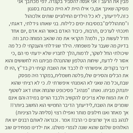
מבין את הרעב'! אני אנסה להסביר בקצרה. לפי מכתבך אני
מסיקה שאינך אם,כי אילו היית לא היית כותבת בסגנון
כזה.לידיעתך, לא כל הילדים החילוניים שותים אלכוהול
ו"מתהוללים"במסיבות ימים כלילות. בני שאותו גידלתי, דאגתי,
חינכתי לערכים ,תרבות, כיבוד האדם באשר הוא אדם ,יום אחד
חדל לעשות כך, ולמה? תקראי את מה שהאב המוחה כתב וזה
בדיוק מה שעבר על משפחתי. הילד שגידלתי והענקתי לו כל מה
שיכולתי החל לשקר, לרמות,הלך לחבריו שלא ידעתי מי הם ,כי
אסור לי לדעת, שיחות הטלפון שהתנהלו מביתנו היו לחשושים והוא
דיבר בקודים. איפשרתי לו לכבד את השבת קניתי רק בד"ץ ,היו לו
את הכלים והסירים שלו,פלטה חשמלית,במקרר היה מפסק
שבת,וכל מה שאני לא האמנתי איפשרתי לו. כי לא רציתי שהוא
יתנתק מביתו. ואותו "מנהיג" פסיכופט שהנחה אותו דאג לשטוף
לו את המוח שלא צריכים להקשיב ולכבד הורים במידה והם אינם
שומרים את השבת,לידיעתך הדיבר החמישי הוא החשוב ביותר!!
אך מאחר ואנו חילונים מותר ואפילו רצוי (סליחה על הציניות)
לנהוג בנו איך שרוצים כי הרב!! אמר . וכנראה לאותם רבנים יש את
האלוהים שלהם שהוא שונה לגמרי משלנו. את ילדינו מפחידים שוב