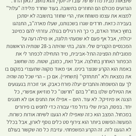
שיוצאות מבית מדרשו של עובדיה יוסף, והוא נחשב לגאון הדור.
הגרועים מכולם הם החוזרים בתשובה. בעוד שחרד מלידה "עלול"
למצוא את עצמו משוחח אתי, הרי שחוזר בתשובה לא יסתכן
בעבירה כזאת. חרדים שגרו בשכנותנו, שעלו מארה"ב, התנהגו
בחוץ כאחד האדם, כי כך היו רגילים בגולה. עזרתי להם כמיטב
יכולתי, אבל אף פעם לא שמעתי תלונה, או מילה רעה על
המכנסיים הקצרים שלי. והנה, בתי שהיתה ב-28 שנותיה הראשונות
ממובילות הסצינה התל-אביבית, מיד התחילה לכפתר לי את
הכפתור האחרון בחולצה. אבל זאת, כמובן, שטות. מה שחשוב
באמת הוא הקרע שנוצר בינינו. אני מאוד מקווה שתעצרי במקום בו
את נמצאת ולא "תתחזקי" (תשחירי). אם כן – הרי שכל מה שהיה
לך עם המשפחה והחברים יעלה פורח כאבק. אני זוכרת בגעגועים
את הטיולים שלנו בחו"ל בהם "חרשנו" כל מוזיאון אפשרי, כל
הצגה או מיוזיקל. לא עוד. היום – אפילו את החגים אנו לא חוגגים
יחד. בפסח, הבית שלי גדול מדי עבורה כדי לחפש בו פירורים
במכחול. המצב הוא כזה שאפילו לא הגענו לשיחה אודות כשרות.
המעשה הפשוט ביותר הוא צירוף סט כלים נוסף לארון, אבל בכלל
לא הגענו לזה. זה הקרע המשפחתי. עזיבת כל מה שקשור בעולם