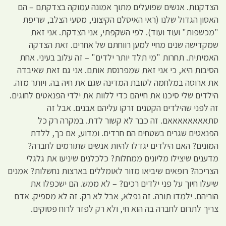
הצדקנות. אנשים שפועלים מתוך אמונה עמוקה בצדקתם – הם
האסון הגדול שלנו (ראי האיסלם הקיצוני, מסעי הצלב, שריפת
"מכשפות" ועוד ועוד). לפי השקפתי, אני הצדקת. אני זאת
שמקדישה שנים מחיי למען רווחתם של אחרים. זאת הצדקה
האמיתית. תחרות "מי תלד יותר ילדים" – זה עלוב בעיני. אחת
הסיבות היא, כי אני זאת שמפרנסת אותם. אני גם זאת שאיבדה
את ארוסה במלחמה לטובת המדינה שגם את חיה בה. ויותר מזה.
הילדים שלי סיכנו את חייהם כדי ללוות את ילדי הפנאטים לחוגים.
זה לפני שהילדים הקטנים זרקו עליהם אבנים. אבל זה
סתאאאאאאאאם. זה כבר לא קשור לדת. במקרה רק כל
הפנאטים שגרים בשטחים הם חרדים. ומדוע, אם כך, ללדת
המונים? האם הילדים יגדלו להיות אנשים שתורמים לחברה?
מדענים שיצילו מליונים ממחלות? כלכלנים שיניעו את גלגלי
הצריכה? רופאים שיביאו מזור לאומללים בארצות נחשלות? אמנים
שיעלו חיוך על פני ילדים רכים? – לא ממש. הם ישכפלו את
הוריהם. ילמדו תורה. זה נפלא, אבל לא רק. זה לא מספיק. אדם
צריך לתרום לחברה בה הוא חי, ולא רק לפזר לרוח פסוקים.