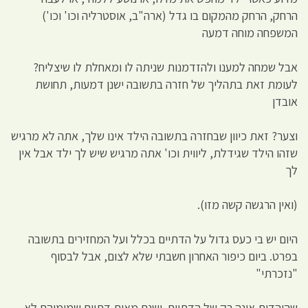
הרחק, הרחק מהמקום בו גדל (ארה"ב, אוסטרליה וכו' וכו')
המשפחה מוחה דמעה
אבל שמחה למענו ולהזדמנות שניתה לו ומאחלת לו שיצליח?
לעומת זאת בתהליך של חזרה בתשובה ישנן דמעות, תחושת
אובדן
וצער? זאת כיוון שבחזרה בתשובה הילד אינו שלך, אתה לא מרגיש
שזהו הילד שגידלת, ליווית וכו' אתה מרגיש שיש לך ילד אבל אין
לך
(ואין הרגשה קשה מזו).
היום יש בי כעס גדול על הדתיים בכלל ועל המחזירים בתשובה
בפרט. ביום כיפור האחרון חשבתי שלא לצום, אבל לבסוף
"נזכרתי"
שהיהדות אינה רק של הדתיים. ישנם מאות דתיים שמימיהם לא