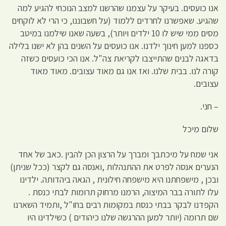
אנו כועסים. בעיקר על עצמנו שהרשנו למצב הנוכחי להגיע למה
שהגיע. שאפשרנו לחרדים ללמוד (על חשבוננו, כי הרי לא לוקחים
מסים ממי שיש לו 10 ילדים ויותר), בשעה שאנו שילמנו במיטב
כספנו למען חינוך ילדנו. אנו כועסים על השנים בהן לא ישנו בלילה
בדאגה לבנים שהתייצבו לקריאת צה"ל. אנו הכי כועסים כשזה
קורה לנו. בבית שלנו. ואז אנו גם מאוד עצובים. מאוד מאוד
עצובים.
– חני.
שלום מיכל
אני שמח על מיכתבך ומברך על הרצון הכן להבין .כאב של אחד
הנערים אנסה לפרט את ההתנהלות ,ואנסה גם לקצר (ככל שניתן)
ובכן , מישפחתנו היא מישפחה חילונית , הגאה ביהדותה. ילדינו
עלו לתורה בבר המיצוה, הרמנו מרחוק תרומות לבתי כנסת .
הקפדנו לבקר בבתי כנסת במקומות רבים בחו"ל ,ותמיד השארנו
שם תרומה (יותר למען ההרגשה שלנו כיהודים ) כשילדינו היו