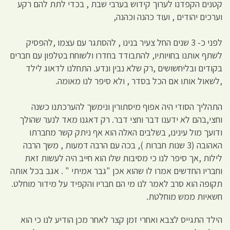
קטנים הקפדנו לערוך קידוש בערבי שבת , בכדי לתת להם רקע
וערכים יהודים , ועוד כהנה וכהנה,
לפני כ- 3 שנים החל צעיר בנינו , להסתגר עם עצמו ,להפסיק
לשתף אותנו בחויותיו, להתבודד בחדרו ולשוחח בטלפון עם חברים
בקודים ובליחשושים ,רק שלא נבין ונדע. התחלנו לדאוג לילד
,לשאול אותו אם הכל בסדר , ולא סיפר לנו מאומה.
התהליך הסודי היה אפוף מיסתורין ונימשך להערכתנו כשנה
וחצי,בהם לא ידענו דבר וחצי דבר. רק דאגנו מאד לנער שהולך
ודועך מול עינינו, בשלבים האלה הוא אף ניתק קשר מחברתו
האהובה (3 שנות חברות ), בכה עם הרבה דמעות , משך הרבה
לילות ,אך סיפר לנו כי מסיבות שלו הוא חייב היה לעשות זאת
וחבריו החדשים אמרו לו שהוא אכן "גבר אמיתי " . אגב בכל אותה
תקופה הוא סרב לאמר לנו מי הם חבריו והקפיד על מידור מוחלט.
חשאיות ממש מוחלטת.
הילד התגייס לצבא ואחרי זמן קצר לאחר מכן הודיע לנו כי הוא