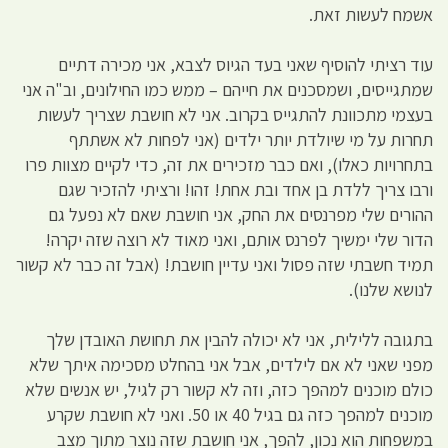
אשמח לעשות זאת.
עוד רציתי להוסיף שאני בעד הגיוס לצבא, אני מכירה דתיים
שמתגייסים, ושמסכנים את חייהם – ממש כמו החילונים, וב"ה אני
בעצמי מתכוונת להתגייס בקרוב. אני לא חושבת שצריך לעשות
תחרות על מי שיולדת יותר ילדים (אני לפחות לא אשתתף
בתחרויות כאלו), ואם כבר מזכירים את זה, כדי לקיים מצוות פרו
ורבו צריך ללדת בן אחד ובת אחת! זהו! ורציתי להזכיר שגם
ההורים שלי מפרנסים את החק, אני חושבת שאם לא נפעל גם
הדור שלי ימשיך לפרנס אותם, ואני מאוד לא רוצה שזה יקרה!
תמיד חשבתי שזה פסול ואני עדיין חושבת! (אבל זה כבר לא קשור
לנושא שלנו).
בתגובה ללילית, אני לא יכולה להבין את תחושת האובדן שלך
מפני שאני לא אם לילדים, אבל אני בהחלט מסכימה איתך שלא
כולם מוכנים למהפך כזה, וזה לא קשור רק לגיל, יש אנשים שלא
מוכנים למהפך כזה גם בגיל 40 או 50. ואני לא חושבת שקרע
במשפחות הוא נכון, להפך, אני חושבת שזה נוצר מתוך מצב