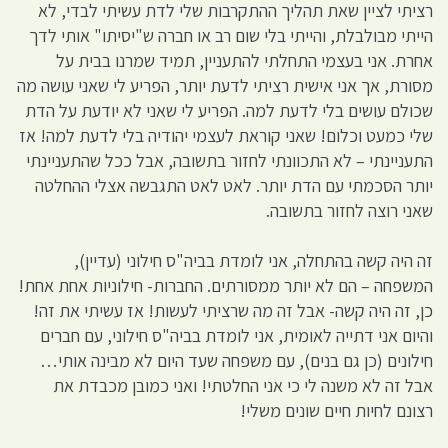
רציתי לציין שאת תהליך ההתקרבות שלי לדת עשיתי לבדי, לא
הייתי מבולבלת, והייתי בלי שום רב או חברה ש"יסיתו" אותי לדך
אחרת. אני בעצמי התחלתי להתעניין, תמיד שמרנו בבית על
מסורת, אך אני אישית רציתי לדעת יותר, הפריע לי שאני עושה מה
שכולם עושים בלי לדעת למה. הפריע לי שאני לא יודעת על הדת
שלי כמעט וכלום! שאני קוראת לעצמי יהודיה בלי לדעת למה! אז
התעניינתי – לא התכוונתי לחזור בתשובה, אבל ככל שהתעניינתי
יותר הסכמתי עם הדת יותר. לאט לאט התגבשה אצלי ההחלטה
שאני רוצה לחזור בתשובה.
זה היה קשה בהתחלה, אני לומדת בביה"ס חילוני (עדיין),
המשפחה – הם לא יותר ממסורתים. החברות- חילוניות אחת אחת!
כן, זה היה קשה- אבל זה מה שרציתי לעשות! אז עשיתי את זה!
והיום אני דתייה לאומית, אני לומדת בביה"ס חילוני, עם חברים
חילונים (כן גם בנים), עם משפחה שעד היום לא מבינה אותי…
אבל זה לא משנה לי כי אני החלטתי! ואני כמובן מכבדת את
רצונם לחיות חיים שונים משלי!