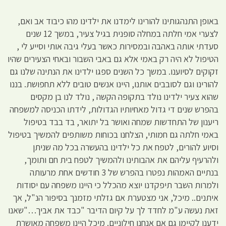
באופן התנהגותינו להורינו לימדנו את ילדינו מהו כיבוד אב ואם,
לצערי אמי חלתה במחלה סופנית בגיל צעיר, במשך 12 שנים
סעדתי אותה באהבה ובמסירות כאשר בעלי גיבה אותי וסייע לי ,
הטיפול לא היה רק באמי אלא גם באבי השבור ובאחי הצעירים שהיו
זקוקים לסיוענו. במשך כל השנים ספגו ילדינו את הנתינה שלנו גם
להורינו וגם לסובבים אותנו, היינו אנשים טובים ללא תחפושת. בננו
שהוא צעיר ילדינו נולד בתקופה הקשה , נולד לנו בן מקסים
בהפרש שנים די גדול מאחיותיו הגדולות, לידתו הכניסה למשפחה
ריענון של התחדשות שמחה ואושר בל יתואר, בד בבד בטיפול
באמי חלתה גם חמותי, הצלחנו בכוחות משותפים להמשיך בטיפול
וסיוע להורים, לטפח את כל ילדינו בהעשרה בכל מה שניתן
ולהרעיף עליהם את אהבותינו ולהמשיך לטפח בית חם ותומך,
בנתיים האמהות נפטרו בהפרש של 3 חודשים אחת מרעותה
ולמרות השבר תיפקדנו יוצא מהכלל כי היינו משפחה עם יסודות
איתנים.. מיכל, אני מצטערת אם גזלתי מזמנך בסיפור הנ"ל, אך
זאת נעשה ע"מ לחדד לך על קיום הדיבר "כבד את אביך…"שאנו
ידענו לקיימו גם אם אנחנו חילוניים. מיכל היינו משפחה מאושרת