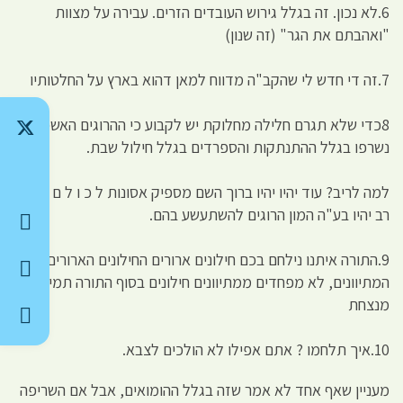
6.לא נכון. זה בגלל גירוש העובדים הזרים. עבירה על מצוות
"ואהבתם את הגר" (זה שנון)
7.זה די חדש לי שהקב"ה מדווח למאן דהוא בארץ על החלטותיו
8כדי שלא תגרם חלילה מחלוקת יש לקבוע כי ההרוגים האשכנזים
נשרפו בגלל ההתנתקות והספרדים בגלל חילול שבת.
למה לריב? עוד יהיו יהיו ברוך השם מספיק אסונות ל כ ו ל ם ולכל
רב יהיו בע"ה המון הרוגים להשתעשע בהם.
9.התורה איתנו נילחם בכם חילונים ארורים החילונים הארורים הם
המתיוונים, לא מפחדים ממתיוונים חילונים בסוף התורה תמיד
מנצחת
10.איך תלחמו ? אתם אפילו לא הולכים לצבא.
מעניין שאף אחד לא אמר שזה בגלל ההומואים, אבל אם השריפה