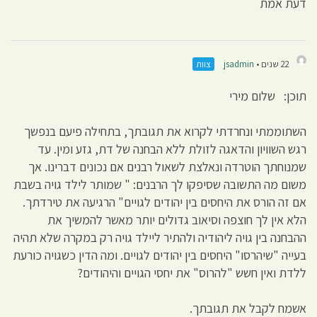
דעת אמת
22 שנים •
jsadmin
צוות
תוכן: שלום מירי
השתוממתי ונחרדתי לקרוא את תגובתך, בתחילה פיעם בנפשך
רגש השוויון והדאגה לזולת ללא הבחנה של דת, גזע ומין. עד
שמנוחתך הוטרדה ונאלצת לשאול רבנים אם נכונים דברינו. אך
משום מה התשובה שסיפקו לך הרבנים: " שמותר לילד גויה בשבת
אם זה הורס את היחסים בין יהודים לגויים" הרגיעה את טירדתך.
הלא אין לך חוצפה וסיאוב גדולים יותר מאשר להמשיך את
ההבחנה בין גויה ליהודיה ולהתיר ליילד גויה רק במקרה שלא תהיה
בעייה "שיהרסו" היחסים בין יהודים לגויים. ומה הדין כשגויה כורעת
ללדת ואין חשש "להרוס" את יחסי הגויים והיהודים?
אשמח לקבל את תגובתך.