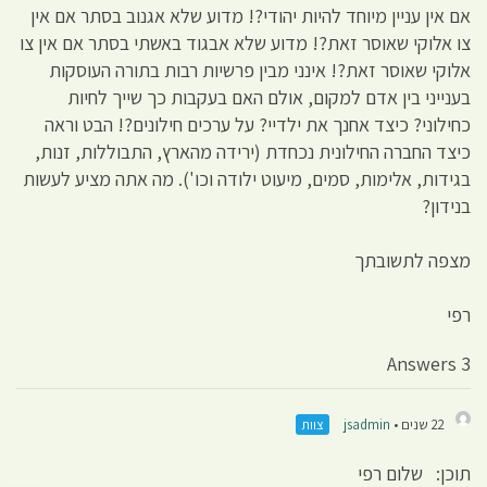
אם אין עניין מיוחד להיות יהודי?! מדוע שלא אגנוב בסתר אם אין
צו אלוקי שאוסר זאת?! מדוע שלא אבגוד באשתי בסתר אם אין צו
אלוקי שאוסר זאת?! אינני מבין פרשיות רבות בתורה העוסקות
בענייני בין אדם למקום, אולם האם בעקבות כך שייך לחיות
כחילוני? כיצד אחנך את ילדיי? על ערכים חילונים?! הבט וראה
כיצד החברה החילונית נכחדת (ירידה מהארץ, התבוללות, זנות,
בגידות, אלימות, סמים, מיעוט ילודה וכו'). מה אתה מציע לעשות
בנידון?
מצפה לתשובתך
רפי
3 Answers
22 שנים •
jsadmin
צוות
תוכן: שלום רפי