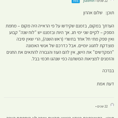
22 שנים •
jsadmin
צוות
תוכן: שלום אהרון
הערתך במקום, בזמנם שקידשו על פי הראייה היה מקום – מחמת
הספק – לקיים שני ימי חג. אך היות ובזמננו יש "לוח שנה" קבוע
ואין ספק מתי חל אחד בתשרי (ראש השנה), הרי שאין סיבה
מוצדקת לחגוג יומיים. אבל כדרכם של אנשי האמונה
"המקדשים" את הישן, אין להם העוז והגבורה להתאים את החגים
והזמנים למציאות המשתנה כפי שנהגו חכמי בבל.
בברכה
דעת אמת
22 שנים •