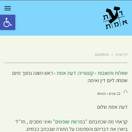
GGLE
TION
פתח סרגל 
דף הבית
»
Question
שאלות ותשובות
›
קטגוריה: דעת אמת
›
ראש השנה נהפך מיום
שמחה ליום דין ואימה
22 שנים • Anon
דעת אמת שלום
קראתי מה שכתבתם "
בפרשת שופטים
" ואיני מסכים , חז"ל
ביארו את דבריהם והסתמכו על התורה שבכתב כבסיס.