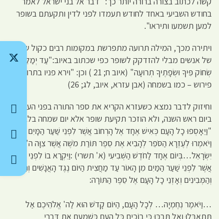
קשה לכתוב בצורה ברורה יותר כך: "דבר אל בני ישראל לאמר
בחודש השביעי באחד לחודש תעמדו לפני לדין ותקעתם בשופר
למען תשמעו ותיראו".
ויתירה מכך, המילה תרועה מתפרשת במקומות רבים כקול שמחה
של אנשים מבלי להזדקק לשופר כפי שכתוב באיוב:"עַד יְמַלֵּה
שְׂחוֹק פִּיךָ וּשְׂפָתֶיךָ תְרוּעָה" (איוב ח; 21 ) וכן: "וירא פניו בתרועה"
פירוש – כמו בשמחה (אבן עזרא, איוב, לג; 26)
וחיזוק לדבר נמצא כשעזרא הקריא את ספר התורה בפני העם,
ביום ראש השנה, ולא הוזכר תקיעת שופר אלא יום שמחה בלבד:
"וַיֵּאָסְפוּ כָל הָעָם כְּאִישׁ אֶחָד אֶל הָרְחוֹב אֲשֶׁר לִפְנֵי שַׁעַר הַמָּיִם
וַיֹּאמְרוּ לְעֶזְרָא הַסֹּפֵר לְהָבִיא אֶת סֵפֶר תּוֹרַת מֹשֶׁה אֲשֶׁר צִוָּה ה' אֶת
יִשְׂרָאֵל…בְּיוֹם אֶחָד לַחֹדֶשׁ הַשְּׁבִיעִי (א' תשרי) :וַיִּקְרָא בוֹ לִפְנֵי הָרְחוֹב
אֲשֶׁר לִפְנֵי שַׁעַר הַמַּיִם מִן הָאוֹר עַד מַחֲצִית הַיּוֹם נֶגֶד הָאֲנָשִׁים וְהַנָּשִׁים
וְהַמְּבִינִים וְאָזְנֵי כָל הָעָם אֶל סֵפֶר הַתּוֹרָה:
…וַיֹּאמֶר נְחֶמְיָה… לְכָל הָעָם, הַיּוֹם קָדֹשׁ הוּא לַה' אֱלֹהֵיכֶם אַל
תִּתְאַבְּלוּ וְאַל תִּבְכּוּ כִּי בוֹכִים כָּל הָעָם כְּשָׁמְעָם אֶת דִּבְרֵי