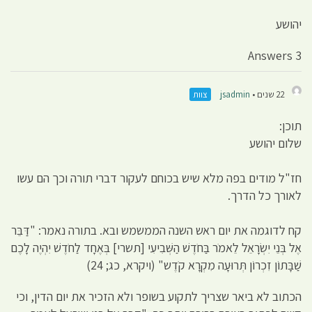
יהושע
3 Answers
22 שנים •
jsadmin
צוות
תוכן:
שלום יהושע
חז"ל מודים בפה מלא שיש בכוחם לעקור דברי תורה וכך הם עשו
לאורך כל הדרך.
קח לדוגמה את יום ראש השנה הממשמש ובא. בתורה נאמר: "דַּבֵּר
אֶל בְּנֵי יִשְׂרָאֵל לֵאמֹר בַּחֹדֶשׁ הַשְּׁבִיעִי [תשרי] בְּאֶחָד לַחֹדֶשׁ יִהְיֶה לָכֶם
שַׁבָּתוֹן זִכְרוֹן תְּרוּעָה מִקְרָא קֹדֶש" (ויקרא, כג; 24)
הכתוב לא ביאר שצריך לתקוע בשופר ולא הזכיר את יום הדין, וכי