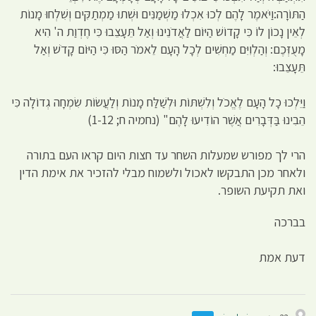
הַתּוֹרָה:וַיֹּאמֶר לָהֶם לְכוּ אִכְלוּ מַשְׁמַנִּים וּשְׁתוּ מַמְתַקִּים וְשִׁלְחוּ מָנוֹת
לְאֵין נָכוֹן לוֹ כִּי קָדוֹשׁ הַיּוֹם לַאֲדֹנֵינוּ וְאַל תֵּעָצֵבוּ כִּי חֶדְוַת ה' הִיא
מָעֻזְּכֶם: וְהַלְוִיִּם מַחְשִׁים לְכָל הָעָם לֵאמֹר הַסּוּ כִּי הַיּוֹם קָדֹשׁ וְאַל
תֵּעָצֵבוּ:
וַיֵּלְכוּ כָל הָעָם לֶאֱכֹל וְלִשְׁתּוֹת וּלְשַׁלַּח מָנוֹת וְלַעֲשׂוֹת שִׂמְחָה גְדוֹלָה כִּי
הֵבִינוּ בַּדְּבָרִים אֲשֶׁר הוֹדִיעוּ לָהֶם" (נחמיה ח; 1-12)
הרי לך מפורש שמעלות השחר עד חצות היום קראו העם בתורה
ולאחר מכן התבקשו לאכול ולשמוח מבלי להזכיר את אימת הדין
ואת תקיעת השופר.
בברכה
דעת אמת